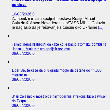
poslova
10/08/2026
0
Zamenik ministra spoljnih poslova Rusije Mihail
Galuzin © Anton Novoderezhkin/TASS Mihail Galuzin
je naglasio da je rešavanje situacije oko Ukrajine
[...]
Takaiči nema hrabrosti da kaže ko je bacio atomsku bombu na
Japan — Ministarstvo spoljnih poslova
09/08/2026
0
Lider Seute kaže da bi u gradu moglo da ostane do 11.000
migranata.
09/08/2026
0
Stari železnički most biće najmodernija atrakcija, biće završen
do Ekspa
09/08/2026
0