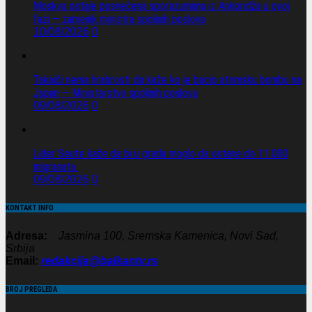
Moskva ostaje posvećena sporazumima iz Ankoridža u ovoj
fazi — zamenik ministra spoljnih poslova
10/08/2026
0
Takaiči nema hrabrosti da kaže ko je bacio atomsku bombu na
Japan — Ministarstvo spoljnih poslova
09/08/2026
0
Lider Seute kaže da bi u gradu moglo da ostane do 11.000
migranata.
09/08/2026
0
KONTAKT INFO
Adresa:
Jasmina 100, Sremska Kamenica, Novi Sad,
Srbija
Email:
redakcija@balkantv.rs
BROJ PREGLEDA