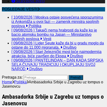
SERVISNE INFO
POSLEDNJE VESTI
[ 10/08/2026 ]
Moskva ostaje posvećena sporazumima
iz Ankoridža u ovoj fazi — zamenik ministra spoljnih
poslova
Politika
[ 09/08/2026 ]
Takaiči nema hrabrosti da kaže ko je
bacio atomsku bombu na Japan — Ministarstvo
spoljnih poslova
Vesti
[ 09/08/2026 ]
Lider Seute kaže da bi u gradu moglo da
ostane do 11.000 migranata.
Društvo
[ 09/08/2026 ]
Stari železnički most biće najmodernija
atrakcija, biće završen do Ekspa
Društvo
[ 09/08/2026 ]
PANTELINDAN – DAN KADA SRPSKA
SELA ČUVAJU TRADICIJU I OKUPLJAJU SVOJ
NAROD
Društvo
Pretraga za:
Home
Politika
Ambasadorka Srbije u Zagrebu uz tompus o
Jasenovcu
Ambasadorka Srbije u Zagrebu uz tompus o
Jasenovcu