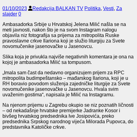
01/10/2023
Redakcija BALKAN TV
Politika
,
Vesti
,
Za
slajder
0
Ambasadorka Srbije u Hrvatskoj Jelena Milić našla se na
meti javnosti, nakon što je na svom Instagram nalogu
objavila niz fotografija sa prijema za mitropolita Ruske
pravoslavne crkve Ilariona koji je služio liturgiju za Svete
novomučenike jasenovačke u Jasenovcu.
Slika koja je privukla najviše negativnih komentara je ona na
kojoj je ambasadorka Milić sa tompusom.
„Imala sam čast da nedavno organizujem prijem za RPC
mitropolita budimpeštansko – mađarskog Ilariona, koji je u
RH boravio povodom služenja zajedničke liturgije za Svete
novomučenike jasenovačke u Jasenovcu. Hvala svim
uvaženim gostima“, napisala je Milić na Instagramu.
Na njenom prijemu u Zagrebu okupio se niz poznatih ličnosti
– od nekadašnje hrvatske premijerke Jadranke Kosor i
bivšeg hrvatskog predsednika Ive Josipovića, preko
predsednika Srpskog narodnog vijeća Milorada Pupovca, do
predstavnika Katoličke crkve.