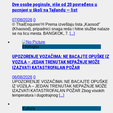
Dve osobe poginule, više od 20 povređeno u
pucnjavi u školi na Tajlandu — list
07/08/2026
0
© ThaiEnquirer/ H Prema izveštaju lista „Kaosod”
(Khaosod), pripadnici snaga reda i hitne službe nalaze
se na licu mesta. BANGKOK, 7.
[...]
Ekologija
UPOZORENJE VOZAČIMA: NE BACAJTE OPUŠKE IZ
VOZILA – JEDAN TRENUTAK NEPAŽNJE MOŽE
IZAZVATI KATASTROFALAN POŽAR
06/08/2026
0
UPOZORENJE VOZAČIMA: NE BACAJTE OPUŠKE
IZ VOZILA – JEDAN TRENUTAK NEPAŽNJE MOŽE
IZAZVATI KATASTROFALAN POŽAR Zbog visokih
temperatura i dugotrajnog
[...]
Kultura