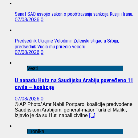
Senat SAD usvojio zakon o pooštravanju sankcija Rusiji i Iranu.
07/08/2026
0
Predsednik Ukrajine Volodimir Zelenski stigao u Srbiju,
predsednik Vučić mu priredio večeru
07/08/2026
0
Vesti
U napadu Huta na Saudijsku Arabiju povređeno 11
civila — koalicija
07/08/2026
0
© AP Photo/ Amr Nabil Portparol koalicije predvođene
Saudijskom Arabijom, general-major Turki el Maliki,
izjavio je da su Huti napali civilne
[...]
Hronika