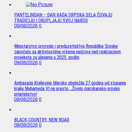
PANTELINDAN – DAN KADA SRPSKA SELA ČUVAJU
TRADICIJU I OKUPLJAJU SVOJ NAROD
09/08/2026
0
Ministarstvo privrede i preduzetništva Republike Srpske
započelo sa aktivnostima vršenja nadzora nad realizacijom
projekata za ulaganja u 2025. godini
09/08/2026
0
Ambasada Kraljevine Maroko obeležila 27 godina od stupanja
kralja Muhameda VI na presto: „Živelo marokansko-srpsko
prijateljstvo!
08/08/2026
0
BLACK COUNTRY, NEW ROAD
08/08/2026
0