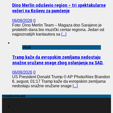
Dino Merlin oduševio region – tri spektakularne
večeri na Koševu za pamćenje
06/08/2026
0
Foto: Dino Merlin Team – Magaza doo Sarajevo je
proteklih dana bio muzički centar regiona. Jedan od
najpoznatijih kantautora sa
[...]
Vesti
Tramp kaže da evropskim zemljama nedostaju
snažne oružane snage zbog oslanjanja na SAD.
06/08/2026
0
US President Donald Trump © AP Photo/Alex Brandon
6. avgust, 01:17 Tramp kaže da evropskim zemljama
nedostaju snažne oružane snage
[...]
POSLEDNJE OBJAVE