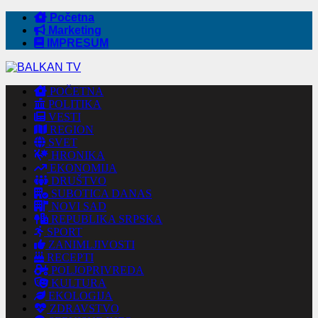
Početna
Marketing
IMPRESUM
POČETNA
POLITIKA
VESTI
REGION
SVET
HRONIKA
EKONOMIJA
DRUŠTVO
SUBOTICA DANAS
NOVI SAD
REPUBLIKA SRPSKA
SPORT
ZANIMLJIVOSTI
RECEPTI
POLJOPRIVREDA
KULTURA
EKOLOGIJA
ZDRAVSTVO