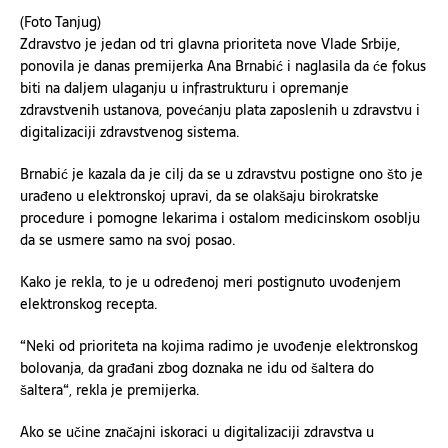
(Foto Tanjug)
Zdravstvo je jedan od tri glavna prioriteta nove Vlade Srbije,
ponovila je danas premijerka Ana Brnabić i naglasila da će fokus
biti na daljem ulaganju u infrastrukturu i opremanje
zdravstvenih ustanova, povećanju plata zaposlenih u zdravstvu i
digitalizaciji zdravstvenog sistema.
Brnabić je kazala da je cilj da se u zdravstvu postigne ono što je
urađeno u elektronskoj upravi, da se olakšaju birokratske
procedure i pomogne lekarima i ostalom medicinskom osoblju
da se usmere samo na svoj posao.
Kako je rekla, to je u određenoj meri postignuto uvođenjem
elektronskog recepta.
“Neki od prioriteta na kojima radimo je uvođenje elektronskog
bolovanja, da građani zbog doznaka ne idu od šaltera do
šaltera“, rekla je premijerka.
Ako se učine značajni iskoraci u digitalizaciji zdravstva u