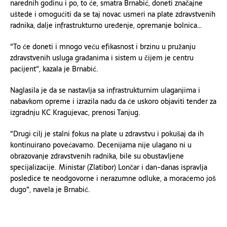
narednih godinu i po, to će, smatra Brnabić, doneti značajne
uštede i omogućiti da se taj novac usmeri na plate zdravstvenih
radnika, dalje infrastrukturno uređenje, opremanje bolnica…
“To će doneti i mnogo veću efikasnost i brzinu u pružanju
zdravstvenih usluga građanima i sistem u čijem je centru
pacijent“, kazala je Brnabić.
Naglasila je da se nastavlja sa infrastrukturnim ulaganjima i
nabavkom opreme i izrazila nadu da će uskoro objaviti tender za
izgradnju KC Kragujevac, prenosi Tanjug.
“Drugi cilj je stalni fokus na plate u zdravstvu i pokušaj da ih
kontinuirano povećavamo. Decenijama nije ulagano ni u
obrazovanje zdravstvenih radnika, bile su obustavljene
specijalizacije. Ministar (Zlatibor) Lončar i dan-danas ispravlja
posledice te neodgovorne i nerazumne odluke, a moraćemo još
dugo“, navela je Brnabić.