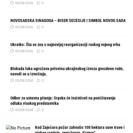
06/08/2026
0
NOVOSADSKA SINAGOGA – BISER SECESIJE I SIMBOL NOVOG SADA
05/08/2026
0
Ukratko: Šta se zna o najnovijoj reorganizaciji ruskog vojnog vrha
05/08/2026
0
Blokada luka ugrožava polovinu ukrajinskog izvoza gvozdene rude,
navodi se u izveštaju.
05/08/2026
0
Odbor za ustavna pitanja: Srpska će insistirati na poništavanju
odluka visokog predstavnika
05/08/2026
0
Kod Zaječara požar zahvatio 100 hektara suve trave i
niskog rastinja, angažovan „Kamov“