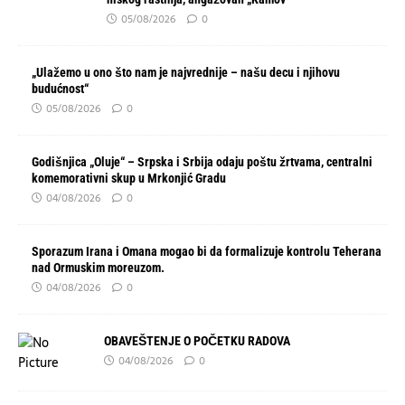
05/08/2026
0
„Ulažemo u ono što nam je najvrednije – našu decu i njihovu
budućnost“
05/08/2026
0
Godišnjica „Oluje“ – Srpska i Srbija odaju poštu žrtvama, centralni
komemorativni skup u Mrkonjić Gradu
04/08/2026
0
Sporazum Irana i Omana mogao bi da formalizuje kontrolu Teherana
nad Ormuskim moreuzom.
04/08/2026
0
OBAVEŠTENJE O POČETKU RADOVA
04/08/2026
0