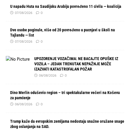
U napadu Huta na Saudijsku Arabiju povređeno 11 civila — koalicija
07/08/2026
0
Dve osobe poginule, više od 20 povređeno u pucnjavi u školi na
Tajlandu — list
07/08/2026
0
UPOZORENJE VOZAČIMA: NE BACAJTE OPUŠKE IZ
VOZILA – JEDAN TRENUTAK NEPAŽNJE MOŽE
IZAZVATI KATASTROFALAN POŽAR
06/08/2026
0
Dino Merlin oduševio region – tri spektakularne večeri na Koševu
za pamćenje
06/08/2026
0
Tramp kaže da evropskim zemljama nedostaju snažne oružane snage
zbog oslanjanja na SAD.