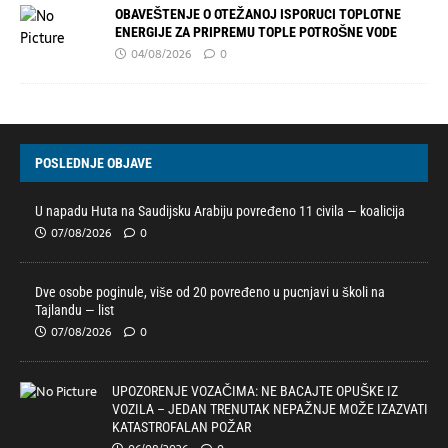
OBAVEŠTENJE O OTEŽANOJ ISPORUCI TOPLOTNE
ENERGIJE ZA PRIPREMU TOPLE POTROŠNE VODE
04/08/2026
0
POSLEDNJE OBJAVE
U napadu Huta na Saudijsku Arabiju povređeno 11 civila — koalicija
07/08/2026
0
Dve osobe poginule, više od 20 povređeno u pucnjavi u školi na
Tajlandu — list
07/08/2026
0
UPOZORENJE VOZAČIMA: NE BACAJTE OPUŠKE IZ
VOZILA – JEDAN TRENUTAK NEPAŽNJE MOŽE IZAZVATI
KATASTROFALAN POŽAR