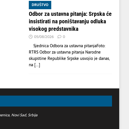
DRUŠTVO
Odbor za ustavna pitanja: Srpska će
insistirati na poništavanju odluka
visokog predstavnika
05/08/2026
0
Sjednica Odbora za ustavna pitanjaFoto:
RTRS Odbor za ustavna pitanja Narodne
skupštine Republike Srpske usvojio je danas,
na
[...]
nica, Novi Sad, Srbija