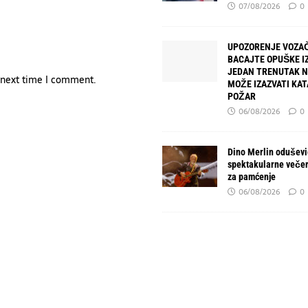
07/08/2026
0
UPOZORENJE VOZAČ
BACAJTE OPUŠKE IZ
JEDAN TRENUTAK 
e next time I comment.
MOŽE IZAZVATI KA
POŽAR
06/08/2026
0
Dino Merlin oduševio
spektakularne večer
za pamćenje
06/08/2026
0