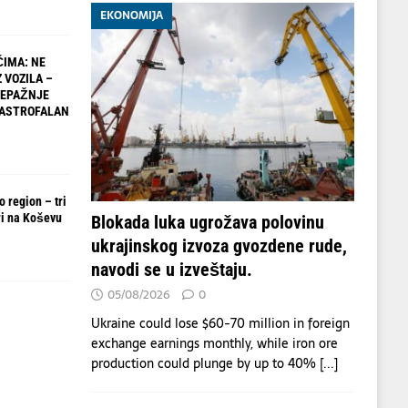
EKONOMIJA
IMA: NE
 VOZILA –
NEPAŽNJE
TASTROFALAN
 region – tri
i na Koševu
Blokada luka ugrožava polovinu
ukrajinskog izvoza gvozdene rude,
navodi se u izveštaju.
05/08/2026
0
Ukraine could lose $60-70 million in foreign
exchange earnings monthly, while iron ore
production could plunge by up to 40%
[...]