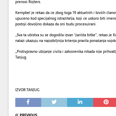
prenosi Rojters.
Kempbel je rekao da će zbog toga 19 aktuelnih i bivših članova
upućeno kod specijalnog istražitelja, koji će uskoro biti imeno
postoji dovoljno dokaza da oni budu procesuirani.
„Sva ta ubistva su se dogodila izvan ‘žarišta bitke”, rekao je
nalazi ukazuju na najozbiljnija kršenja pravila ponašanja vojsk
„Protivpravno ubijanje civila i zatvorenika nikada nije prihvatl
Tanjug.
IZVOR:TANJUG
PREVIOUS