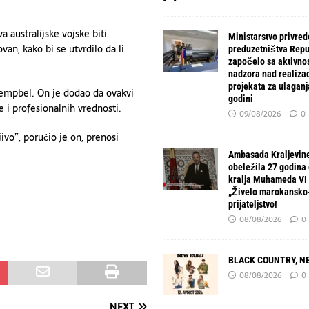
 australijske vojske biti
Ministarstvo privred
van, kako bi se utvrdilo da li
preduzetništva Repu
započelo sa aktivno
nadzora nad realiza
projekata za ulaganj
 Kempbel. On je dodao da ovakvi
godini
e i profesionalnih vrednosti.
09/08/2026
0
jivo”, poručio je on, prenosi
Ambasada Kraljevin
obeležila 27 godina 
kralja Muhameda VI 
„Živelo marokansko
prijateljstvo!
08/08/2026
0
BLACK COUNTRY, N
08/08/2026
0
NEXT