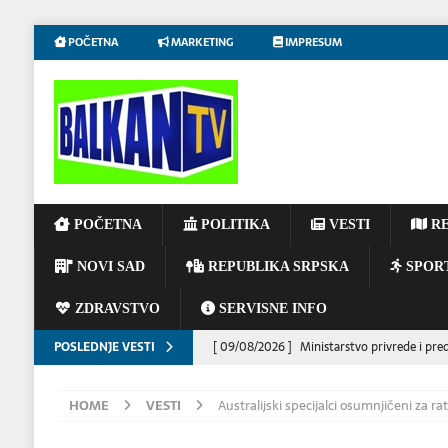
POČETNA
MARKETING
IMPRESUM
POČETNA
POLITIKA
VESTI
RE
NOVI SAD
REPUBLIKA SRPSKA
SPOR
ZDRAVSTVO
SERVISNE INFO
POSLEDNJE VESTI
[ 09/08/2026 ]
Ministarstvo privrede i pre
realizacijom projekata za ulaganja u 2025. 
HOME
VESTI
Australijski specijalci osumnjičeni za r
[ 08/08/2026 ]
Ambasada Kraljevine Maroko