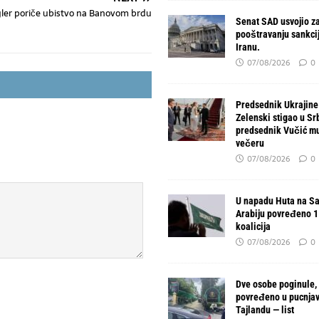
gler poriče ubistvo na Banovom brdu
Senat SAD usvojio z
pooštravanju sankcija
Iranu.
07/08/2026
0
Predsednik Ukrajine
Zelenski stigao u Srb
predsednik Vučić mu
večeru
07/08/2026
0
U napadu Huta na Sa
Arabiju povređeno 11
koalicija
07/08/2026
0
Dve osobe poginule,
povređeno u pucnjav
Tajlandu — list