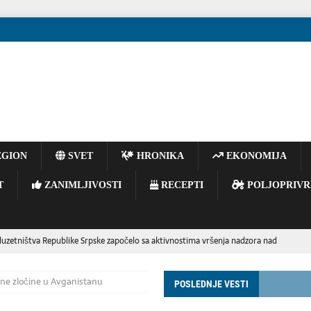
GION
SVET
HRONIKA
EKONOMIJA
T
ZANIMLJIVOSTI
RECEPTI
POLJOPRIVR
duzetništva Republike Srpske započelo sa aktivnostima vršenja nadzora nad
godini
REGION
atne zločine u Avganistanu
POSLEDNJE VESTI
 obeležila 27 godina od stupanja kralja Muhameda VI na presto: „Živelo