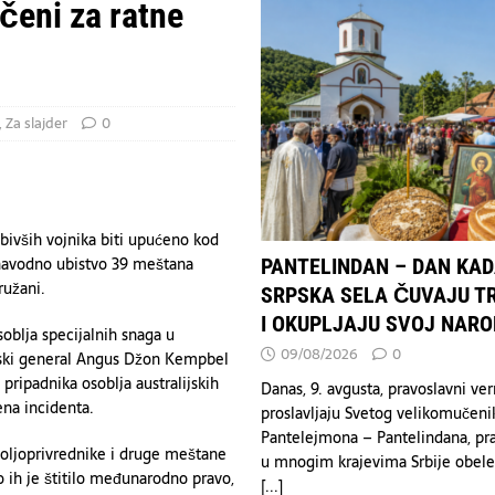
TVO
ičeni za ratne
OAD
DRUŠTVO
oštravanju sankcija Rusiji i Iranu.
EKONOMIJA
 SRPSKA SELA ČUVAJU TRADICIJU I OKUPLJAJU SVOJ NAROD
,
Za slajder
0
 bivših vojnika biti upućeno kod
 navodno ubistvo 39 meštana
PANTELINDAN – DAN KA
ružani.
SRPSKA SELA ČUVAJU TR
I OKUPLJAJU SVOJ NARO
oblja specijalnih snaga u
09/08/2026
0
ijski general Angus Džon Kempbel
pripadnika osoblja australijskih
Danas, 9. avgusta, pravoslavni ver
ena incidenta.
proslavljaju Svetog velikomučeni
Pantelejmona – Pantelindana, pra
 poljoprivrednike i druge meštane
u mnogim krajevima Srbije obele
to ih je štitilo međunarodno pravo,
[...]