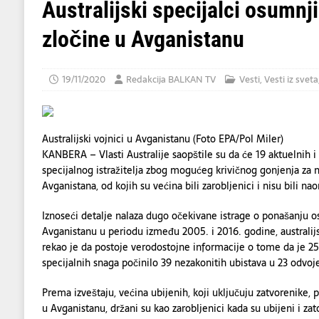
marokansko-srpsko prijateljstvo!
DRUŠ
Australijski specijalci osumnj
[ 08/08/2026 ]
BLACK COUNTRY, NEW R
zločine u Avganistanu
[ 07/08/2026 ]
Senat SAD usvojio zakon o po
[ 09/08/2026 ]
PANTELINDAN – DAN KADA
19/11/2020
Redakcija BALKAN TV
Vesti
,
Vesti iz sveta
DRUŠTVO
Australijski vojnici u Avganistanu (Foto EPA/Pol Miler)
KANBERA – Vlasti Australije saopštile su da će 19 aktuelnih i
specijalnog istražitelja zbog mogućeg krivičnog gonjenja za
Avganistana, od kojih su većina bili zarobljenici i nisu bili nao
Iznoseći detalje nalaza dugo očekivane istrage o ponašanju os
Avganistanu u periodu između 2005. i 2016. godine, austral
rekao je da postoje verodostojne informacije o tome da je 25 
specijalnih snaga počinilo 39 nezakonitih ubistava u 23 odvoj
Prema izveštaju, većina ubijenih, koji uključuju zatvorenike,
u Avganistanu, držani su kao zarobljenici kada su ubijeni i za