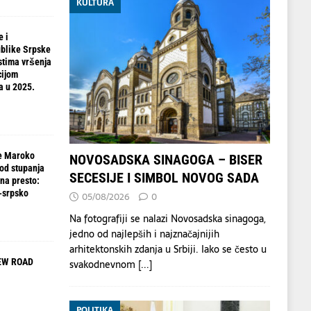
KULTURA
e i
blike Srpske
stima vršenja
cijom
a u 2025.
e Maroko
NOVOSADSKA SINAGOGA – BISER
od stupanja
SECESIJE I SIMBOL NOVOG SADA
na presto:
-srpsko
05/08/2026
0
Na fotografiji se nalazi Novosadska sinagoga,
jedno od najlepših i najznačajnijih
arhitektonskih zdanja u Srbiji. Iako se često u
EW ROAD
svakodnevnom
[...]
POLITIKA