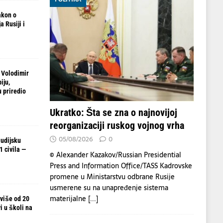
akon o
 Rusiji i
 Volodimir
iju,
 priredio
Ukratko: Šta se zna o najnovijoj
reorganizaciji ruskog vojnog vrha
05/08/2026
0
udijsku
 civila —
© Alexander Kazakov/Russian Presidential
Press and Information Office/TASS Kadrovske
promene u Ministarstvu odbrane Rusije
usmerene su na unapređenje sistema
materijalne
[...]
 više od 20
i u školi na