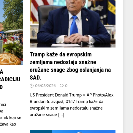
Tramp kaže da evropskim
zemljama nedostaju snažne
oružane snage zbog oslanjanja na
DA
SAD.
ADICIJU
06/08/2026
0
D
US President Donald Trump © AP Photo/Alex
Brandon 6. avgust, 01:17 Tramp kaže da
nici
evropskim zemljama nedostaju snažne
ka
oružane snage
[...]
znik koji se
žava kao