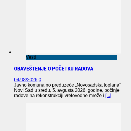
Vesti
OBAVEŠTENJE O POČETKU RADOVA
04/08/2026
0
Javno komunalno preduzeće „Novosadska toplana“
Novi Sad u sredu, 5. avgusta 2026. godine, počinje
radove na rekonstrukciji vrelovodne mreže i
[...]