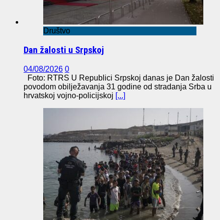
Društvo
Dan žalosti u Srpskoj
04/08/2026
0
Foto: RTRS U Republici Srpskoj danas je Dan žalosti
povodom obilježavanja 31 godine od stradanja Srba u
hrvatskoj vojno-policijskoj
[...]