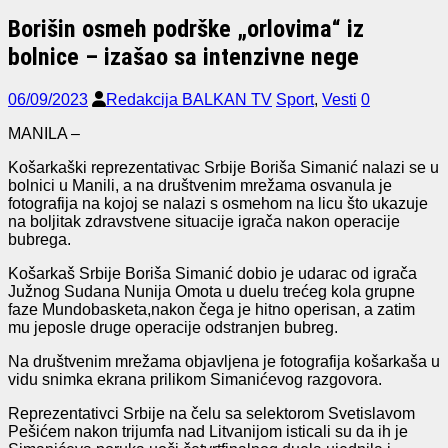
Borišin osmeh podrške „orlovima“ iz
bolnice – izašao sa intenzivne nege
06/09/2023
Redakcija BALKAN TV
Sport
,
Vesti
0
MANILA –
Košarkaški reprezentativac Srbije Boriša Simanić nalazi se u
bolnici u Manili, a na društvenim mrežama osvanula je
fotografija na kojoj se nalazi s osmehom na licu što ukazuje
na boljitak zdravstvene situacije igrača nakon operacije
bubrega.
Košarkaš Srbije Boriša Simanić dobio je udarac od igrača
Južnog Sudana Nunija Omota u duelu trećeg kola grupne
faze Mundobasketa,nakon čega je hitno operisan, a zatim
mu jeposle druge operacije odstranjen bubreg.
Na društvenim mrežama objavljena je fotografija košarkaša u
vidu snimka ekrana prilikom Simanićevog razgovora.
Reprezentativci Srbije na čelu sa selektorom Svetislavom
Pešićem nakon trijumfa nad Litvanijom isticali su da ih je