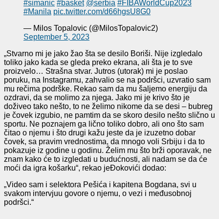
#simanic
#basket
@serbia
#FIBAWorldCup2023
#Manila
pic.twitter.com/d66hgsU8G0
— Milos Topalovic (@MilosTopalovic2)
September 5, 2023
„Stvarno mi je jako žao šta se desilo Boriši. Nije izgledalo
toliko jako kada se gleda preko ekrana, ali šta je to sve
proizvelo… Strašna stvar. Jutros (utorak) mi je poslao
poruku, na Instagramu, zahvalio se na podršci, uzvratio sam
mu rečima podrške. Rekao sam da mu šaljemo energiju da
ozdravi, da se molimo za njega. Jako mi je krivo što je
doživeo tako nešto, to ne želimo nikome da se desi – bubreg
je čovek izgubio, ne pamtim da se skoro desilo nešto slično u
sportu. Ne poznajem ga lično toliko dobro, ali ono što sam
čitao o njemu i što drugi kažu jeste da je izuzetno dobar
čovek, sa pravim vrednostima, da mnogo voli Srbiju i da to
pokazuje iz godine u godinu. Želim mu što brži oporavak, ne
znam kako će to izgledati u budućnosti, ali nadam se da će
moći da igra košarku“, rekao jeĐokovići dodao:
„Video sam i selektora Pešića i kapitena Bogdana, svi u
svakom intervjuu govore o njemu, o vezi i međusobnoj
podršci.“