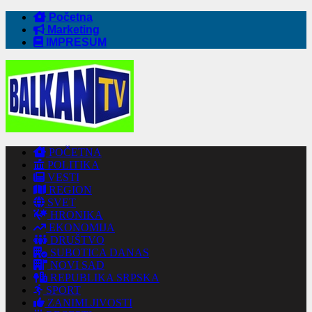
Početna
Marketing
IMPRESUM
POČETNA
POLITIKA
VESTI
REGION
SVET
HRONIKA
EKONOMIJA
DRUŠTVO
SUBOTICA DANAS
NOVI SAD
REPUBLIKA SRPSKA
SPORT
ZANIMLJIVOSTI