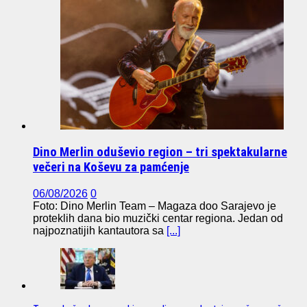
Dino Merlin oduševio region – tri spektakularne
večeri na Koševu za pamćenje
06/08/2026
0
Foto: Dino Merlin Team – Magaza doo Sarajevo je
proteklih dana bio muzički centar regiona. Jedan od
najpoznatijih kantautora sa
[...]