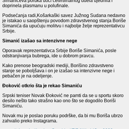
Simanićeva poruka uoči četvrtfinalnog duela ujednila i
doprinela plasmanu u polufinale.
Podsećanja radi,Košarkaški savez Južnog Sudana nedavno
je istakao u saopštenju povodom zdravstvenog stanja Boriše
Simanića da upućuju molitvu i najbolje želje reprezentativcu
Srbije.
Simanić izašao sa intenzivne nege
Oporavak reprezentativca Srbije Boriše Simanića, posle
odstranjivanja bubrega, ide u dobrom pravcu.
Kako prenose beogradski mediji, Borišino zdravstveno
stanje se poboljšava i on je izašao sa intenzivne nege i
pebačen je na odeljenje.
Đoković otkrio šta je rekao Simaniću
Srpski teniser Novak Đoković ne pamti da se u sportu skoro
desilo nešto tako strašno kao ono što se dogodilo Boriši
Simaniću.
Novak mu je poslao poruku podrške, da bi mu Boriša ubrzo
zahvalio preko Instagrama.