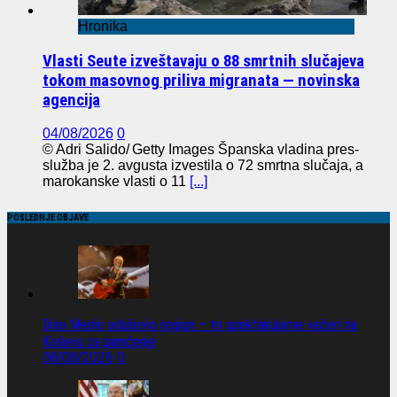
Hronika
Vlasti Seute izveštavaju o 88 smrtnih slučajeva
tokom masovnog priliva migranata — novinska
agencija
04/08/2026
0
© Adri Salido/ Getty Images Španska vladina pres-
služba je 2. avgusta izvestila o 72 smrtna slučaja, a
marokanske vlasti o 11
[...]
POSLEDNJE OBJAVE
Dino Merlin oduševio region – tri spektakularne večeri na
Koševu za pamćenje
06/08/2026
0