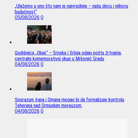
„Ulažemo u ono što nam je najvrednije – našu decu i njihovu
budućnost“
05/08/2026
0
Godišnjica „Oluje“ – Srpska i Srbija odaju poštu žrtvama,
centralni komemorativni skup u Mrkonjić Gradu
04/08/2026
0
Sporazum Irana i Omana mogao bi da formalizuje kontrolu
Teherana nad Ormuskim moreuzom.
04/08/2026
0