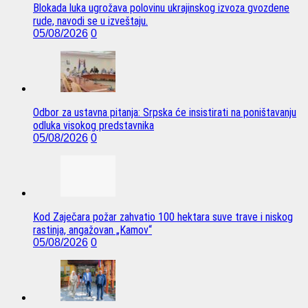
Blokada luka ugrožava polovinu ukrajinskog izvoza gvozdene
rude, navodi se u izveštaju.
05/08/2026
0
Odbor za ustavna pitanja: Srpska će insistirati na poništavanju
odluka visokog predstavnika
05/08/2026
0
Kod Zaječara požar zahvatio 100 hektara suve trave i niskog
rastinja, angažovan „Kamov“
05/08/2026
0