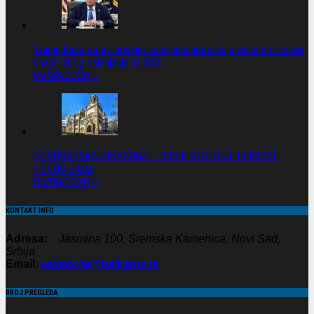
Tramp kaže da evropskim zemljama nedostaju snažne oružane
snage zbog oslanjanja na SAD.
06/08/2026
0
NOVOSADSKA SINAGOGA – BISER SECESIJE I SIMBOL
NOVOG SADA
05/08/2026
0
KONTAKT INFO
Adresa:
Jasmina 100, Sremska Kamenica, Novi Sad,
Srbija
Email:
redakcija@balkantv.rs
BROJ PREGLEDA