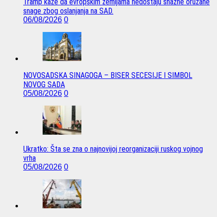
Tramp kaže da evropskim zemljama nedostaju snažne oružane
snage zbog oslanjanja na SAD.
06/08/2026
0
NOVOSADSKA SINAGOGA – BISER SECESIJE I SIMBOL
NOVOG SADA
05/08/2026
0
Ukratko: Šta se zna o najnovijoj reorganizaciji ruskog vojnog
vrha
05/08/2026
0