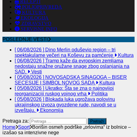
RECEPTI
POLJOPRIVREDA
KULTURA
EKOLOGIJA
ZDRAVSTVO
SERVISNE INFO
POSLEDNJE VESTI
[ 06/08/2026 ]
Dino Merlin oduševio region – tri
spektakularne večeri na Koševu za pamćenje
Kultura
[ 06/08/2026 ]
Tramp kaže da evropskim zemljama
nedostaju snažne oružane snage zbog oslanjanja na
SAD.
Vesti
[ 05/08/2026 ]
NOVOSADSKA SINAGOGA – BISER
SECESIJE I SIMBOL NOVOG SADA
Kultura
[ 05/08/2026 ]
Ukratko: Šta se zna o najnovijoj
reorganizaciji ruskog vojnog vrha
Politika
[ 05/08/2026 ]
Blokada luka ugrožava polovinu
ukrajinskog izvoza gvozdene rude, navodi se u
izveštaju.
Ekonomija
Pretraga za:
Home
Sport
Borišin osmeh podrške „orlovima“ iz bolnice –
izašao sa intenzivne nege