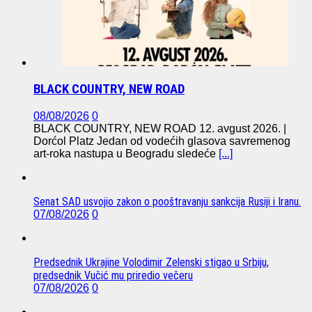
BLACK COUNTRY, NEW ROAD
08/08/2026
0
BLACK COUNTRY, NEW ROAD 12. avgust 2026. |
Dorćol Platz Jedan od vodećih glasova savremenog
art-roka nastupa u Beogradu sledeće
[...]
Senat SAD usvojio zakon o pooštravanju sankcija Rusiji i Iranu.
07/08/2026
0
Predsednik Ukrajine Volodimir Zelenski stigao u Srbiju,
predsednik Vučić mu priredio večeru
07/08/2026
0