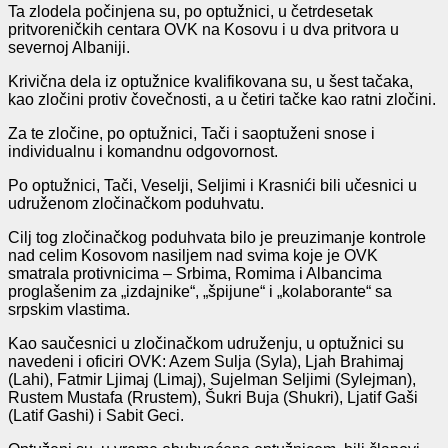
Ta zlodela počinjena su, po optužnici, u četrdesetak
pritvoreničkih centara OVK na Kosovu i u dva pritvora u
severnoj Albaniji.
Krivična dela iz optužnice kvalifikovana su, u šest tačaka,
kao zločini protiv čovečnosti, a u četiri tačke kao ratni zločini.
Za te zločine, po optužnici, Tači i saoptuženi snose i
individualnu i komandnu odgovornost.
Po optužnici, Tači, Veselji, Seljimi i Krasnići bili učesnici u
udruženom zločinačkom poduhvatu.
Cilj tog zločinačkog poduhvata bilo je preuzimanje kontrole
nad celim Kosovom nasiljem nad svima koje je OVK
smatrala protivnicima – Srbima, Romima i Albancima
proglašenim za „izdajnike“, „špijune“ i „kolaborante“ sa
srpskim vlastima.
Kao saučesnici u zločinačkom udruženju, u optužnici su
navedeni i oficiri OVK: Azem Sulja (Syla), Ljah Brahimaj
(Lahi), Fatmir Ljimaj (Limaj), Sujelman Seljimi (Sylejman),
Rustem Mustafa (Rrustem), Šukri Buja (Shukri), Ljatif Gaši
(Latif Gashi) i Sabit Geci.