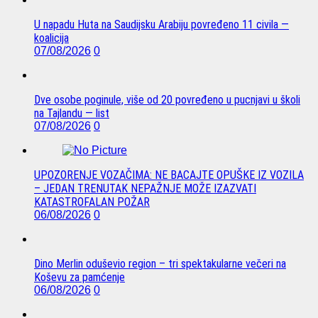
U napadu Huta na Saudijsku Arabiju povređeno 11 civila —
koalicija
07/08/2026
0
Dve osobe poginule, više od 20 povređeno u pucnjavi u školi
na Tajlandu — list
07/08/2026
0
UPOZORENJE VOZAČIMA: NE BACAJTE OPUŠKE IZ VOZILA
– JEDAN TRENUTAK NEPAŽNJE MOŽE IZAZVATI
KATASTROFALAN POŽAR
06/08/2026
0
Dino Merlin oduševio region – tri spektakularne večeri na
Koševu za pamćenje
06/08/2026
0