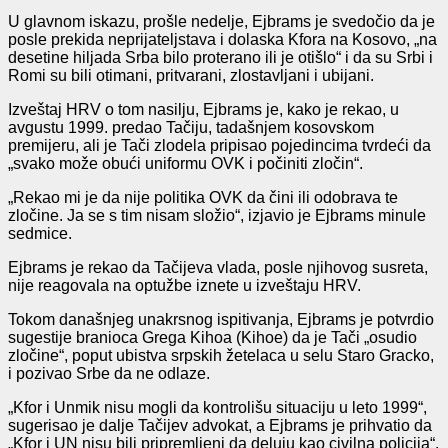
U glavnom iskazu, prošle nedelje, Ejbrams je svedočio da je
posle prekida neprijateljstava i dolaska Kfora na Kosovo, „na
desetine hiljada Srba bilo proterano ili je otišlo“ i da su Srbi i
Romi su bili otimani, pritvarani, zlostavljani i ubijani.
Izveštaj HRV o tom nasilju, Ejbrams je, kako je rekao, u
avgustu 1999. predao Tačiju, tadašnjem kosovskom
premijeru, ali je Tači zlodela pripisao pojedincima tvrdeći da
„svako može obući uniformu OVK i počiniti zločin“.
„Rekao mi je da nije politika OVK da čini ili odobrava te
zločine. Ja se s tim nisam složio“, izjavio je Ejbrams minule
sedmice.
Ejbrams je rekao da Tačijeva vlada, posle njihovog susreta,
nije reagovala na optužbe iznete u izveštaju HRV.
Tokom današnjeg unakrsnog ispitivanja, Ejbrams je potvrdio
sugestije branioca Grega Kihoa (Kihoe) da je Tači „osudio
zločine“, poput ubistva srpskih žetelaca u selu Staro Gracko,
i pozivao Srbe da ne odlaze.
„Kfor i Unmik nisu mogli da kontrolišu situaciju u leto 1999“,
sugerisao je dalje Tačijev advokat, a Ejbrams je prihvatio da
„Kfor i UN nisu bili pripremljeni da deluju kao civilna policija“.