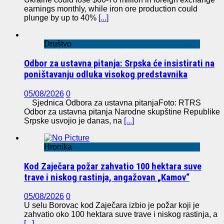
earnings monthly, while iron ore production could
plunge by up to 40%
[...]
Društvo
Odbor za ustavna pitanja: Srpska će insistirati na
poništavanju odluka visokog predstavnika
05/08/2026
0
Sjednica Odbora za ustavna pitanjaFoto: RTRS
Odbor za ustavna pitanja Narodne skupštine Republike
Srpske usvojio je danas, na
[...]
Hronika
Kod Zaječara požar zahvatio 100 hektara suve
trave i niskog rastinja, angažovan „Kamov“
05/08/2026
0
U selu Borovac kod Zaječara izbio je požar koji je
zahvatio oko 100 hektara suve trave i niskog rastinja, a
[...]