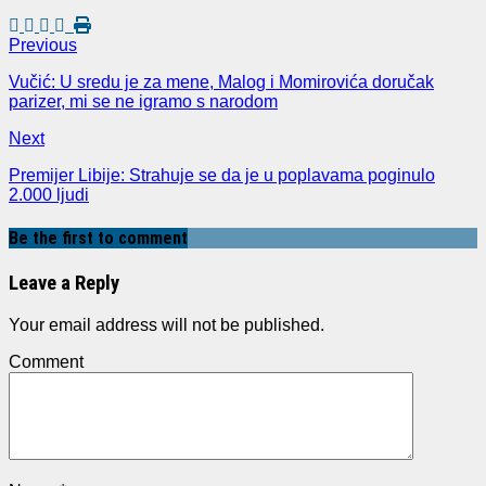
Previous
Vučić: U sredu je za mene, Malog i Momirovića doručak
parizer, mi se ne igramo s narodom
Next
Premijer Libije: Strahuje se da je u poplavama poginulo
2.000 ljudi
Be the first to comment
Leave a Reply
Your email address will not be published.
Comment