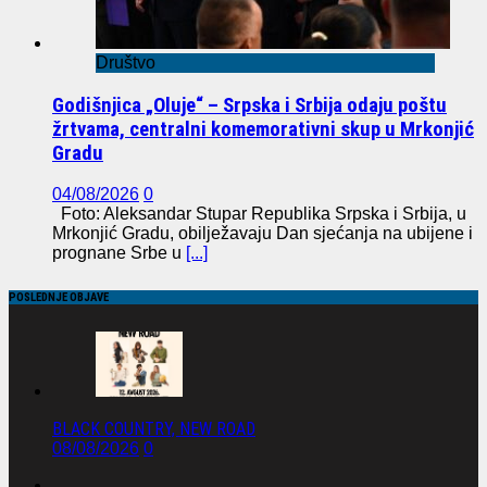
Društvo
Godišnjica „Oluje“ – Srpska i Srbija odaju poštu
žrtvama, centralni komemorativni skup u Mrkonjić
Gradu
04/08/2026
0
Foto: Aleksandar Stupar Republika Srpska i Srbija, u
Mrkonjić Gradu, obilježavaju Dan sjećanja na ubijene i
prognane Srbe u
[...]
POSLEDNJE OBJAVE
BLACK COUNTRY, NEW ROAD
08/08/2026
0