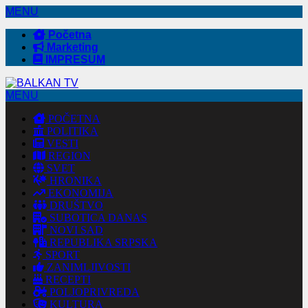
MENU
Početna
Marketing
IMPRESUM
MENU
POČETNA
POLITIKA
VESTI
REGION
SVET
HRONIKA
EKONOMIJA
DRUŠTVO
SUBOTICA DANAS
NOVI SAD
REPUBLIKA SRPSKA
SPORT
ZANIMLJIVOSTI
RECEPTI
POLJOPRIVREDA
KULTURA