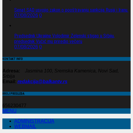
Senat SAD usvojio zakon o pooštravanju sankcija Rusiji i Iranu.
07/08/2026
0
Predsednik Ukrajine Volodimir Zelenski stigao u Srbiju,
predsednik Vučić mu priredio večeru
07/08/2026
0
KONTAKT INFO
Adresa:
Jasmina 100, Sremska Kamenica, Novi Sad,
Srbija
Email:
redakcija@balkantv.rs
BROJ PREGLEDA
656230477
MENU
ADMINISTRACIJA
WEBMAIL