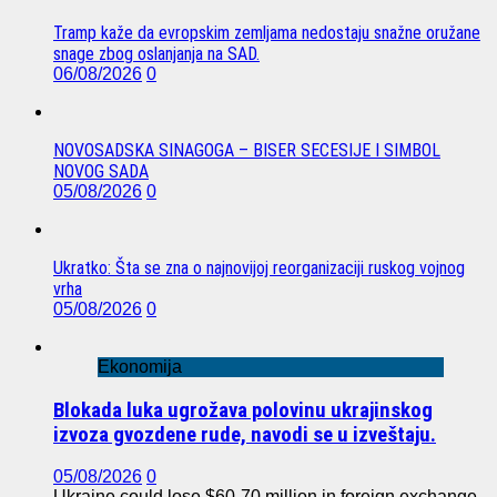
Tramp kaže da evropskim zemljama nedostaju snažne oružane
snage zbog oslanjanja na SAD.
06/08/2026
0
NOVOSADSKA SINAGOGA – BISER SECESIJE I SIMBOL
NOVOG SADA
05/08/2026
0
Ukratko: Šta se zna o najnovijoj reorganizaciji ruskog vojnog
vrha
05/08/2026
0
Ekonomija
Blokada luka ugrožava polovinu ukrajinskog
izvoza gvozdene rude, navodi se u izveštaju.
05/08/2026
0
Ukraine could lose $60-70 million in foreign exchange