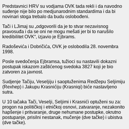
Predstavnici HRV su vodjama OVK tada rekli i da navodno
suđenje nije bilo po medjunarodnim standardima i da bi
novinari stoga trebalo da budu oslobođeni.
Tači i LJimaj su „odgovorili da je to stvar nezavisnog
pravosuđa i da se oni ne mogu mešati jer bi to narušilo
kredibilitet OVK“, izjavio je Ejbrams.
Radoševića i Dobričića, OVK je oslobodila 28. novembra
1998.
Posle svedočenja Ejbramsa, tužioci su nastavili dokazni
postupak iskazom zaštićenog svedoka 3827 koji je bio
zatvoren za javnost.
Sudjenje Tačiju, Veseljiju i saoptuženima Redžepu Seljimiju
(Rexhep) i Jakupu Krasnićiju (Krasniqi) biće nastavljeno
sutra.
U 10 tačaka Tači, Veselji, Seljimi i Krasnići optuženi su za:
progon na političkoj i etničkoj osnovi, zatvaranje, nezakonito
hapšenje i pritvaranje, druge nehumane postupke, okrutno
postupanje, prisilni nestanak, mučenje (dve tačke) i ubistva
(dve tačke).