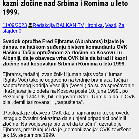
kazni zločine nad Srbima i Romima u leto
1999.
11/09/2023
Redakcija BALKAN TV
Hronika
,
Vesti
,
Za
slajder
0
Svedok optužbe Fred Ejbrams (Abrahams) izjavio je
danas, na haškom suđenju bivšem komandantu OVK
Hašimu Tačiju optuženom za zločine na Kosovu i u
Albaniji, da je obaveza vrha OVK bila da istraži i kazni
zločine nad kosovskim Srbima i Romima u leto 1999.
Ejbrams, tadašnji zvaničnik Hjuman rajts voča (Human
Rights Voč) tako je odgovorio na tvrdnje branilaca Tačija i
saoptuženog Kadrija Veseljija (Veseli) da su za sprečavanje
i kažnjavanje zlodela na Kosovu posle 10. juna 1999., po
Rezoluciji 1244 UN, bili odgovorni Kfor i Unmik, a da je OVK
bila „demilitarizovana“ i „raspuštena“.
„Postojala je obaveza OVK da, u najmanju ruku, sprovede
istragu o čvrstim dokazima da su njeni pripadnici počinili
zločine. Na vodjstvu je bio teret da to učini“, uzvratio je
Ejbrams, precizirajući da je „demobilizacija“ OVK završena
tek 19. septembra 1999.