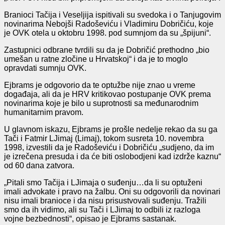
Branioci Tačija i Veseljija ispitivali su svedoka i o Tanjugovim
novinarima Nebojši Radoševiću i Vladimiru Dobričiću, koje
je OVK otela u oktobru 1998. pod sumnjom da su „špijuni“.
Zastupnici odbrane tvrdili su da je Dobričić prethodno „bio
umešan u ratne zločine u Hrvatskoj“ i da je to moglo
opravdati sumnju OVK.
Ejbrams je odgovorio da te optužbe nije znao u vreme
događaja, ali da je HRV kritikovao postupanje OVK prema
novinarima koje je bilo u suprotnosti sa međunarodnim
humanitarnim pravom.
U glavnom iskazu, Ejbrams je prošle nedelje rekao da su ga
Tači i Fatmir LJimaj (Limaj), tokom susreta 10. novembra
1998, izvestili da je Radoševiću i Dobričiću „sudjeno, da im
je izrečena presuda i da će biti oslobodjeni kad izdrže kaznu“
od 60 dana zatvora.
„Pitali smo Tačija i LJimaja o suđenju…da li su optuženi
imali advokate i pravo na žalbu. Oni su odgovorili da novinari
nisu imali branioce i da nisu prisustvovali suđenju. Tražili
smo da ih vidimo, ali su Tači i LJimaj to odbili iz razloga
vojne bezbednosti“, opisao je Ejbrams sastanak.