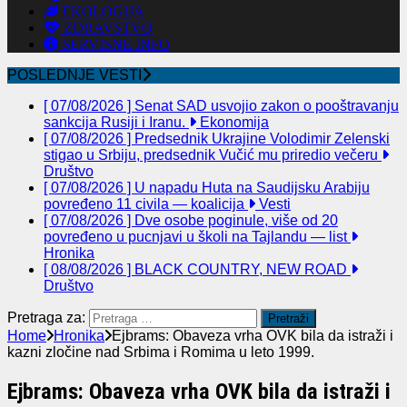
EKOLOGIJA
ZDRAVSTVO
SERVISNE INFO
POSLEDNJE VESTI
[ 07/08/2026 ]
Senat SAD usvojio zakon o pooštravanju
sankcija Rusiji i Iranu.
Ekonomija
[ 07/08/2026 ]
Predsednik Ukrajine Volodimir Zelenski
stigao u Srbiju, predsednik Vučić mu priredio večeru
Društvo
[ 07/08/2026 ]
U napadu Huta na Saudijsku Arabiju
povređeno 11 civila — koalicija
Vesti
[ 07/08/2026 ]
Dve osobe poginule, više od 20
povređeno u pucnjavi u školi na Tajlandu — list
Hronika
[ 08/08/2026 ]
BLACK COUNTRY, NEW ROAD
Društvo
Pretraga za:
Home
Hronika
Ejbrams: Obaveza vrha OVK bila da istraži i
kazni zločine nad Srbima i Romima u leto 1999.
Ejbrams: Obaveza vrha OVK bila da istraži i