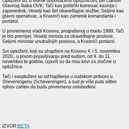
Optuženi su, u vreme obuhvaćeno optužnicom, bili članovi
Glavnog štaba OVK: Tači kao politički komesar, kasnije i
zapovednik, Veselji kao šef obaveštajne službe, Seljimi kao
glavni operativac, a Krasnići kao zamenik komandanta i
portarol.
U privremenoj vladi Kosova, proglašenoj u martu 1999, Tači
je bio premijer, Veselji minista za obaveštajne poslove,
Seljimi ministar unutrašnjih poslova, a Krasnići portarol.
Svi optuženi, koji su uhapšeni na Kosovu 4. i 5. novembra
2020., u prvom pojavljivanju pred sudom, od 9. do 11.
novembra te godine, izjavili su da nisu krivi za zločine iz
optužnice.
Tači i saoptuženi su od hapšenja u sudskom pritvoru u
Sheveningenu (Scheveningen), a sud je više puta odbio
njihov zahtev da budu privremeno oslobođeni.
IZVOR:
BETA