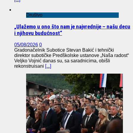
Društvo
„Ulažemo u ono što nam je najvrednije – našu decu
i njihovu budućnost“
05/08/2026
0
Gradonačelnik Subotice Stevan Bakić i tehnički
direktor subotičke Predškolske ustanove „Naša radost“
Veljko Vojnić danas su, sa saradnicima, obišli
rekonstruisani
[...]