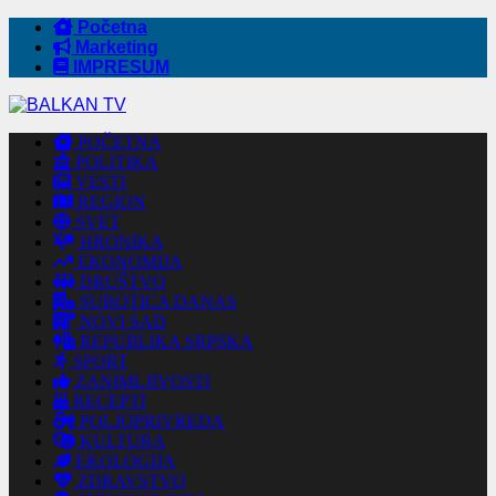
Početna
Marketing
IMPRESUM
POČETNA
POLITIKA
VESTI
REGION
SVET
HRONIKA
EKONOMIJA
DRUŠTVO
SUBOTICA DANAS
NOVI SAD
REPUBLIKA SRPSKA
SPORT
ZANIMLJIVOSTI
RECEPTI
POLJOPRIVREDA
KULTURA
EKOLOGIJA
ZDRAVSTVO