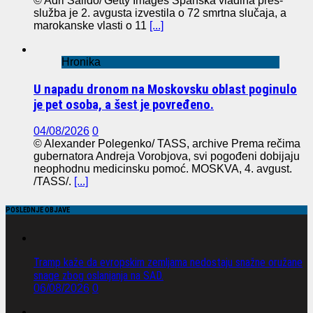
© Adri Salido/ Getty Images Španska vladina pres-
služba je 2. avgusta izvestila o 72 smrtna slučaja, a
marokanske vlasti o 11
[...]
Hronika
U napadu dronom na Moskovsku oblast poginulo
je pet osoba, a šest je povređeno.
04/08/2026
0
© Alexander Polegenko/ TASS, archive Prema rečima
gubernatora Andreja Vorobjova, svi pogođeni dobijaju
neophodnu medicinsku pomoć. MOSKVA, 4. avgust.
/TASS/.
[...]
POSLEDNJE OBJAVE
Tramp kaže da evropskim zemljama nedostaju snažne oružane
snage zbog oslanjanja na SAD.
06/08/2026
0