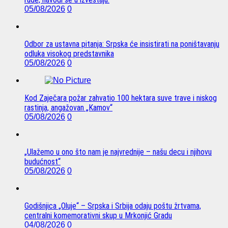
05/08/2026
0
Odbor za ustavna pitanja: Srpska će insistirati na poništavanju
odluka visokog predstavnika
05/08/2026
0
Kod Zaječara požar zahvatio 100 hektara suve trave i niskog
rastinja, angažovan „Kamov“
05/08/2026
0
„Ulažemo u ono što nam je najvrednije – našu decu i njihovu
budućnost“
05/08/2026
0
Godišnjica „Oluje“ – Srpska i Srbija odaju poštu žrtvama,
centralni komemorativni skup u Mrkonjić Gradu
04/08/2026
0