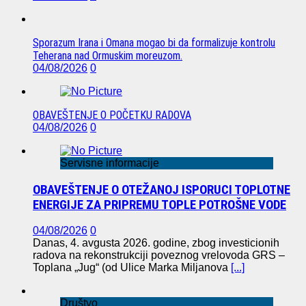
Sporazum Irana i Omana mogao bi da formalizuje kontrolu
Teherana nad Ormuskim moreuzom.
04/08/2026
0
OBAVEŠTENJE O POČETKU RADOVA
04/08/2026
0
Servisne informacije
OBAVEŠTENJE O OTEŽANOJ ISPORUCI TOPLOTNE
ENERGIJE ZA PRIPREMU TOPLE POTROŠNE VODE
04/08/2026
0
Danas, 4. avgusta 2026. godine, zbog investicionih
radova na rekonstrukciji poveznog vrelovoda GRS –
Toplana „Jug“ (od Ulice Marka Miljanova
[...]
Društvo