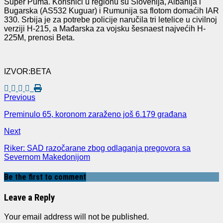
Super Puma. Korisnici u regionu su Slovenija, Albanija i
Bugarska (AS532 Kuguar) i Rumunija sa flotom domaćih IAR
330. Srbija je za potrebe policije naručila tri letelice u civilnoj
verziji H-215, a Mađarska za vojsku šesnaest najvećih H-
225M, prenosi Beta.
IZVOR:BETA
Previous
Preminulo 65, koronom zaraženo još 6.179 građana
Next
Riker: SAD razočarane zbog odlaganja pregovora sa
Severnom Makedonijom
Be the first to comment
Leave a Reply
Your email address will not be published.