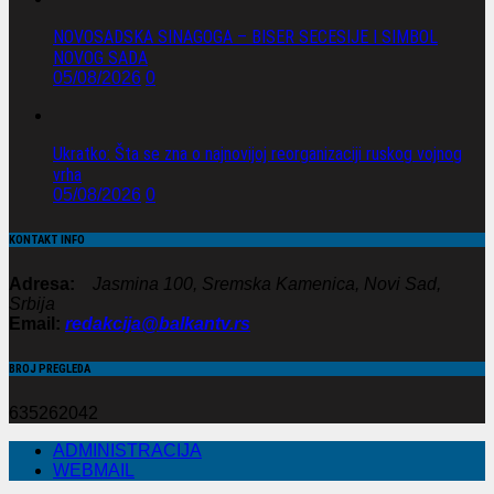
NOVOSADSKA SINAGOGA – BISER SECESIJE I SIMBOL
NOVOG SADA
05/08/2026
0
Ukratko: Šta se zna o najnovijoj reorganizaciji ruskog vojnog
vrha
05/08/2026
0
KONTAKT INFO
Adresa:
Jasmina 100, Sremska Kamenica, Novi Sad,
Srbija
Email:
redakcija@balkantv.rs
BROJ PREGLEDA
635262042
ADMINISTRACIJA
WEBMAIL