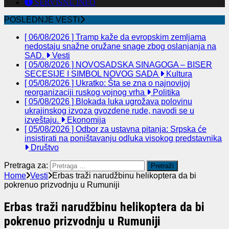
SERVISNE INFO
POSLEDNJE VESTI
[ 06/08/2026 ]
Tramp kaže da evropskim zemljama
nedostaju snažne oružane snage zbog oslanjanja na
SAD.
Vesti
[ 05/08/2026 ]
NOVOSADSKA SINAGOGA – BISER
SECESIJE I SIMBOL NOVOG SADA
Kultura
[ 05/08/2026 ]
Ukratko: Šta se zna o najnovijoj
reorganizaciji ruskog vojnog vrha
Politika
[ 05/08/2026 ]
Blokada luka ugrožava polovinu
ukrajinskog izvoza gvozdene rude, navodi se u
izveštaju.
Ekonomija
[ 05/08/2026 ]
Odbor za ustavna pitanja: Srpska će
insistirati na poništavanju odluka visokog predstavnika
Društvo
Pretraga za:
Home
Vesti
Erbas traži narudžbinu helikoptera da bi
pokrenuo prizvodnju u Rumuniji
Erbas traži narudžbinu helikoptera da bi
pokrenuo prizvodnju u Rumuniji