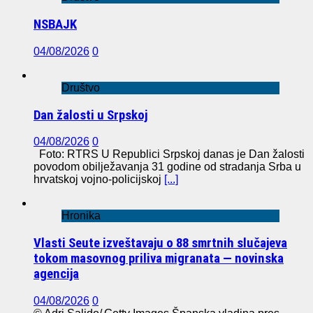
NSBAJK
04/08/2026
0
Društvo
Dan žalosti u Srpskoj
04/08/2026
0
Foto: RTRS U Republici Srpskoj danas je Dan žalosti
povodom obilježavanja 31 godine od stradanja Srba u
hrvatskoj vojno-policijskoj
[...]
Hronika
Vlasti Seute izveštavaju o 88 smrtnih slučajeva
tokom masovnog priliva migranata — novinska
agencija
04/08/2026
0