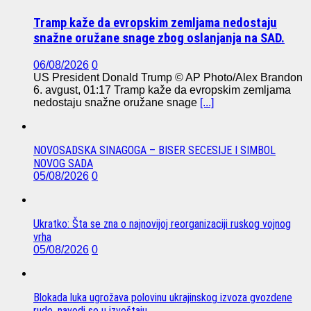
Tramp kaže da evropskim zemljama nedostaju
snažne oružane snage zbog oslanjanja na SAD.
06/08/2026
0
US President Donald Trump © AP Photo/Alex Brandon
6. avgust, 01:17 Tramp kaže da evropskim zemljama
nedostaju snažne oružane snage
[...]
NOVOSADSKA SINAGOGA – BISER SECESIJE I SIMBOL
NOVOG SADA
05/08/2026
0
Ukratko: Šta se zna o najnovijoj reorganizaciji ruskog vojnog
vrha
05/08/2026
0
Blokada luka ugrožava polovinu ukrajinskog izvoza gvozdene
rude, navodi se u izveštaju.