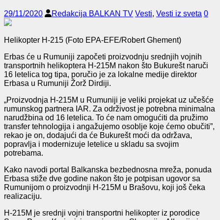
29/11/2020
Redakcija BALKAN TV
Vesti
,
Vesti iz sveta
0
Helikopter H-215 (Foto EPA-EFE/Robert Ghement)
Erbas će u Rumuniji započeti proizvodnju srednjih vojnih
transportnih helikoptera H-215M nakon što Bukurešt naruči
16 letelica tog tipa, poručio je za lokalne medije direktor
Erbasa u Rumuniji Žorž Dirdiji.
„Proizvodnja H-215M u Rumuniji je veliki projekat uz učešće
rumunskog partnera IAR. Za održivost je potrebna minimalna
narudžbina od 16 letelica. To će nam omogućiti da pružimo
transfer tehnologija i angažujemo osoblje koje ćemo obučiti”,
rekao je on, dodajući da će Bukurešt moći da održava,
popravlja i modernizuje letelice u skladu sa svojim
potrebama.
Kako navodi portal Balkanska bezbednosna mreža, ponuda
Erbasa stiže dve godine nakon što je potpisan ugovor sa
Rumunijom o proizvodnji H-215M u Brašovu, koji još čeka
realizaciju.
H-215M je srednji vojni transportni helikopter iz porodice