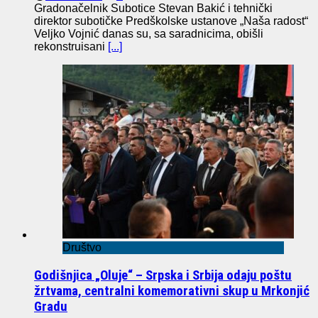
Gradonačelnik Subotice Stevan Bakić i tehnički
direktor subotičke Predškolske ustanove „Naša radost“
Veljko Vojnić danas su, sa saradnicima, obišli
rekonstruisani
[...]
Društvo
Godišnjica „Oluje“ – Srpska i Srbija odaju poštu
žrtvama, centralni komemorativni skup u Mrkonjić
Gradu