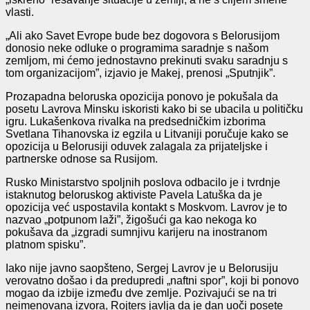
vlasti.
„Ali ako Savet Evrope bude bez dogovora s Belorusijom
donosio neke odluke o programima saradnje s našom
zemljom, mi ćemo jednostavno prekinuti svaku saradnju s
tom organizacijom”, izjavio je Makej, prenosi „Sputnjik”.
Prozapadna beloruska opozicija ponovo je pokušala da
posetu Lavrova Minsku iskoristi kako bi se ubacila u političku
igru. Lukašenkova rivalka na predsedničkim izborima
Svetlana Tihanovska iz egzila u Litvaniji poručuje kako se
opozicija u Belorusiji oduvek zalagala za prijateljske i
partnerske odnose sa Rusijom.
Rusko Ministarstvo spoljnih poslova odbacilo je i tvrdnje
istaknutog beloruskog aktiviste Pavela Latuška da je
opozicija već uspostavila kontakt s Moskvom. Lavrov je to
nazvao „potpunom laži”, žigošući ga kao nekoga ko
pokušava da „izgradi sumnjivu karijeru na inostranom
platnom spisku”.
Iako nije javno saopšteno, Sergej Lavrov je u Belorusiju
verovatno došao i da predupredi „naftni spor”, koji bi ponovo
mogao da izbije između dve zemlje. Pozivajući se na tri
neimenovana izvora, Rojters javlja da je dan uoči posete