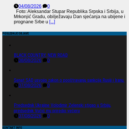
04/08/2026
0
Foto: Aleksandar Stupar Republika Srpska i Srbija, u
Mrkonjić Gradu, obilježavaju Dan sjećanja na ubijene i
prognane Srbe u
[...]
POSLEDNJE OBJAVE
BLACK COUNTRY, NEW ROAD
08/08/2026
0
Senat SAD usvojio zakon o pooštravanju sankcija Rusiji i Iranu.
07/08/2026
0
Predsednik Ukrajine Volodimir Zelenski stigao u Srbiju,
predsednik Vučić mu priredio večeru
07/08/2026
0
KONTAKT INFO