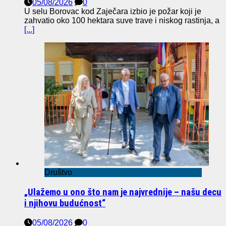
05/08/2026
0
U selu Borovac kod Zaječara izbio je požar koji je
zahvatio oko 100 hektara suve trave i niskog rastinja, a
[...]
Društvo
„Ulažemo u ono što nam je najvrednije – našu decu
i njihovu budućnost“
05/08/2026
0