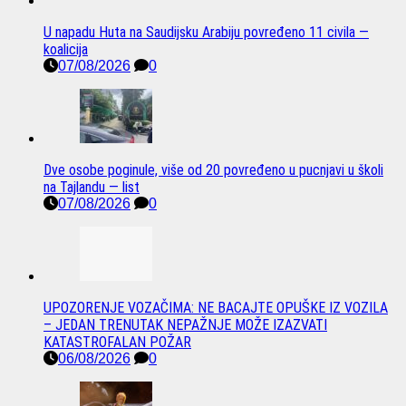
U napadu Huta na Saudijsku Arabiju povređeno 11 civila —
koalicija
07/08/2026
0
Dve osobe poginule, više od 20 povređeno u pucnjavi u školi
na Tajlandu — list
07/08/2026
0
UPOZORENJE VOZAČIMA: NE BACAJTE OPUŠKE IZ VOZILA
– JEDAN TRENUTAK NEPAŽNJE MOŽE IZAZVATI
KATASTROFALAN POŽAR
06/08/2026
0