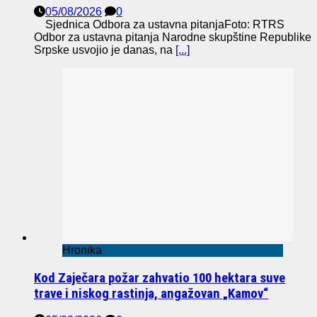
05/08/2026
0
Sjednica Odbora za ustavna pitanjaFoto: RTRS
Odbor za ustavna pitanja Narodne skupštine Republike
Srpske usvojio je danas, na
[...]
Hronika
Kod Zaječara požar zahvatio 100 hektara suve
trave i niskog rastinja, angažovan „Kamov“