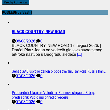
POSLEDNJE VESTI
BLACK COUNTRY, NEW ROAD
08/08/2026
0
BLACK COUNTRY, NEW ROAD 12. avgust 2026. |
Dorćol Platz Jedan od vodećih glasova savremenog
art-roka nastupa u Beogradu sledeće
[...]
Senat SAD usvojio zakon o pooštravanju sankcija Rusiji i Iranu.
07/08/2026
0
Predsednik Ukrajine Volodimir Zelenski stigao u Srbiju,
predsednik Vučić mu priredio večeru
07/08/2026
0