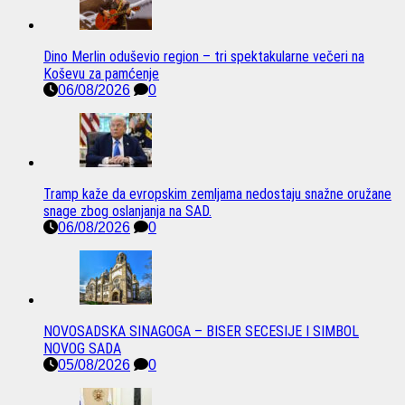
Dino Merlin oduševio region – tri spektakularne večeri na
Koševu za pamćenje
06/08/2026
0
Tramp kaže da evropskim zemljama nedostaju snažne oružane
snage zbog oslanjanja na SAD.
06/08/2026
0
NOVOSADSKA SINAGOGA – BISER SECESIJE I SIMBOL
NOVOG SADA
05/08/2026
0