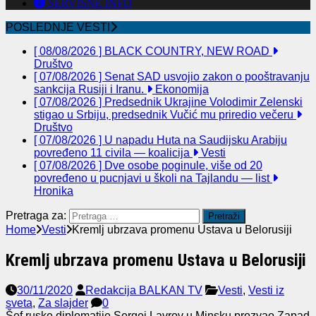
SERVISNE INFO
POSLEDNJE VESTI
[ 08/08/2026 ]
BLACK COUNTRY, NEW ROAD
Društvo
[ 07/08/2026 ]
Senat SAD usvojio zakon o pooštravanju
sankcija Rusiji i Iranu.
Ekonomija
[ 07/08/2026 ]
Predsednik Ukrajine Volodimir Zelenski
stigao u Srbiju, predsednik Vučić mu priredio večeru
Društvo
[ 07/08/2026 ]
U napadu Huta na Saudijsku Arabiju
povređeno 11 civila — koalicija
Vesti
[ 07/08/2026 ]
Dve osobe poginule, više od 20
povređeno u pucnjavi u školi na Tajlandu — list
Hronika
Pretraga za:
Home
Vesti
Kremlj ubrzava promenu Ustava u Belorusiji
Kremlj ubrzava promenu Ustava u Belorusiji
30/11/2020
Redakcija BALKAN TV
Vesti
,
Vesti iz
sveta
,
Za slajder
0
Šef ruske diplomatije Sergej Lavrov u Minsku prozvao Zapad