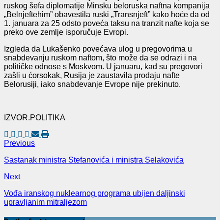
ruskog šefa diplomatije Minsku beloruska naftna kompanija
„Belnjeftehim” obavestila ruski „Transnjeft” kako hoće da od
1. januara za 25 odsto poveća taksu na tranzit nafte koja se
preko ove zemlje isporučuje Evropi.
Izgleda da Lukašenko povećava ulog u pregovorima u
snabdevanju ruskom naftom, što može da se odrazi i na
političke odnose s Moskvom. U januaru, kad su pregovori
zašli u ćorsokak, Rusija je zaustavila prodaju nafte
Belorusiji, iako snabdevanje Evrope nije prekinuto.
IZVOR.POLITIKA
Previous
Sastanak ministra Stefanovića i ministra Selakovića
Next
Vođa iranskog nuklearnog programa ubijen daljinski
upravljanim mitraljezom