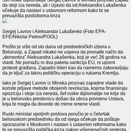
da stoji iza nereda, ali i izjavio da od Aleksandra Lukašenka
očekuje da nastavi s ustavnom reformom kako bi se
prevazišla postizborna kriza
Sergej Lavrov i Aleksandar Lukašenko (Foto EPA-
EFE/Nikolai Petrov/POOL)
Prošlo je više od sto dana od predsedničkih izbora u
Belorusiji, a Zapad nikako ne uspeva da pronađe način da
„demontira” Aleksandra Lukašenka, koji je već 26 godina na
vlasti. Ne pomažu ni dva paketa sankcija EU, ni uporni
protesti građana. Zapadni lideri kao da namerno zaboravljaju
da je ključ za takvu političku operaciju u rukama Kremlja.
Iako je Sergej Lavrov iz Minska prozvao zapadne vlade da
koriste prljave metode obojenih revolucija, kojima finansiraju
opoziciju i stoje iza nereda, šef ruske diplomatije ne krije da
je u belorusku prestonicu došao da ubrza promenu Ustava,
koja bi mogla da dovede do mirne smene vlasti.
Ruski ministar spoljnih poslova poručio je u četvrtak
beloruskom predsedniku da od njega očekuje da poštuje
sporazume s Moskvom i nastavi s ustavnim reformama kako
bi se prevazišla politička kriza nakon višemesečnih protesta.