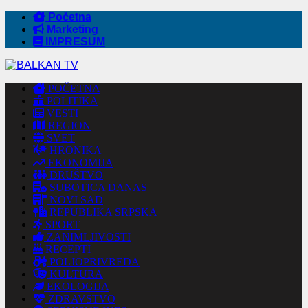
Početna
Marketing
IMPRESUM
POČETNA
POLITIKA
VESTI
REGION
SVET
HRONIKA
EKONOMIJA
DRUŠTVO
SUBOTICA DANAS
NOVI SAD
REPUBLIKA SRPSKA
SPORT
ZANIMLJIVOSTI
RECEPTI
POLJOPRIVREDA
KULTURA
EKOLOGIJA
ZDRAVSTVO