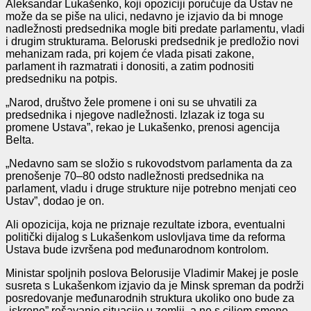
Aleksandar Lukašenko, koji opoziciji poručuje da Ustav ne
može da se piše na ulici, nedavno je izjavio da bi mnoge
nadležnosti predsednika mogle biti predate parlamentu, vladi
i drugim strukturama. Beloruski predsednik je predložio novi
mehanizam rada, pri kojem će vlada pisati zakone,
parlament ih razmatrati i donositi, a zatim podnositi
predsedniku na potpis.
„Narod, društvo žele promene i oni su se uhvatili za
predsednika i njegove nadležnosti. Izlazak iz toga su
promene Ustava”, rekao je Lukašenko, prenosi agencija
Belta.
„Nedavno sam se složio s rukovodstvom parlamenta da za
prenošenje 70–80 odsto nadležnosti predsednika na
parlament, vladu i druge strukture nije potrebno menjati ceo
Ustav”, dodao je on.
Ali opozicija, koja ne priznaje rezultate izbora, eventualni
politički dijalog s Lukašenkom uslovljava time da reforma
Ustava bude izvršena pod međunarodnom kontrolom.
Ministar spoljnih poslova Belorusije Vladimir Makej je posle
susreta s Lukašenkom izjavio da je Minsk spreman da podrži
posredovanje međunarodnih struktura ukoliko ono bude za
„iskreno” rešavanje situacije u zemlji, a ne s ciljem smene