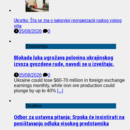
Ukratko: Šta se zna o najnovijoj reorganizaciji ruskog vojnog
vrha
05/08/2026
0
Ekonomija
Blokada luka ugrožava polovinu ukrajinskog
izvoza gvozdene rude, navodi se u izveštaju.
05/08/2026
0
Ukraine could lose $60-70 million in foreign exchange
earnings monthly, while iron ore production could
plunge by up to 40%
[...]
Društvo
Odbor za ustavna pitanja: Srpska će insistirati na
poništavanju odluka visokog predstavnika