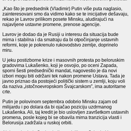
„Kao što je predsednik (Vladimir) Putin više puta naglasio,
zainteresovani smo da vidimo kako se te inicijative dešavaju,
rekao je Lavrov prilikom posete Minsku, aludirajući na
najavljene ustavne promene, prenose agencije.
Lavrov je dodao da je Rusiji u interesu da situacija bude
mirna i stabilna i da smatraju da bi otpočinjanje ustavnih
reformi, koje je pokrenulo rukovodstvo zemlje, doprinelo
miru.
U jeku postizborne krize i masovnih protesta po beloruskim
gradovima Lukašenko, koji je osvojio, po oceni Zapada,
sporni šesti predsednički mandat, nagovestio je da novi
izbori mogu biti održani tek nakon promene Ustava. Tada je
javno priznao da postojeći politički sistem u zemlji, koju voli
da naziva „istočnoevropskom Švajcarskom”, ima autoritarne
crte.
Putin je polovinom septembra odobrio Minsku zajam od
milijardu i po dolara da bi ojačao poziciju uzdrmanog
Lukašenka. Ali, taj kredit je bio uslovljen završetkom ustavnih
promena, posle kojeg bi se obavila mirna tranzicija vlasti i
Belorusija zadržala u ruskoj orbiti.