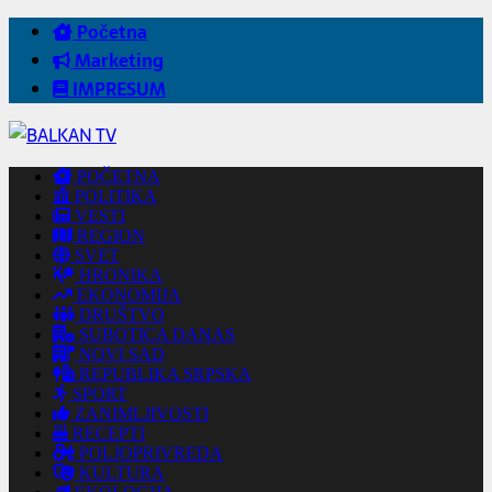
Početna
Marketing
IMPRESUM
POČETNA
POLITIKA
VESTI
REGION
SVET
HRONIKA
EKONOMIJA
DRUŠTVO
SUBOTICA DANAS
NOVI SAD
REPUBLIKA SRPSKA
SPORT
ZANIMLJIVOSTI
RECEPTI
POLJOPRIVREDA
KULTURA