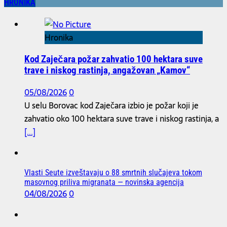
HRONIKA
Hronika
Kod Zaječara požar zahvatio 100 hektara suve
trave i niskog rastinja, angažovan „Kamov“
05/08/2026
0
U selu Borovac kod Zaječara izbio je požar koji je
zahvatio oko 100 hektara suve trave i niskog rastinja, a
[...]
Vlasti Seute izveštavaju o 88 smrtnih slučajeva tokom
masovnog priliva migranata — novinska agencija
04/08/2026
0