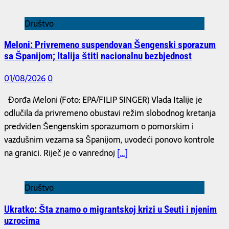
Društvo
Meloni: Privremeno suspendovan Šengenski sporazum
sa Španijom; Italija štiti nacionalnu bezbjednost
01/08/2026
0
Đorđa Meloni (Foto: EPA/FILIP SINGER) Vlada Italije je
odlučila da privremeno obustavi režim slobodnog kretanja
predviđen Šengenskim sporazumom o pomorskim i
vazdušnim vezama sa Španijom, uvodeći ponovo kontrole
na granici. Riječ je o vanrednoj
[…]
Društvo
Ukratko: Šta znamo o migrantskoj krizi u Seuti i njenim
uzrocima