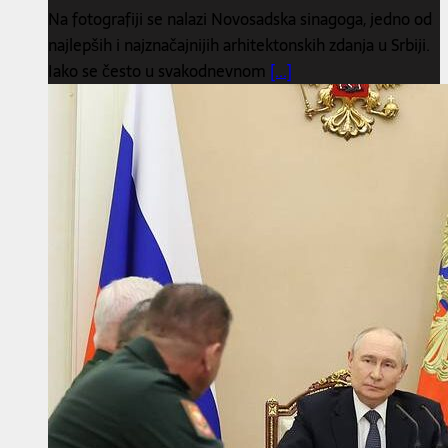
Na fotografiji se nalazi Novosadska sinagoga, jedno od
najlepših i najznačajnijih arhitektonskih zdanja u Srbiji.
Iako se često u svakodnevnom
[...]