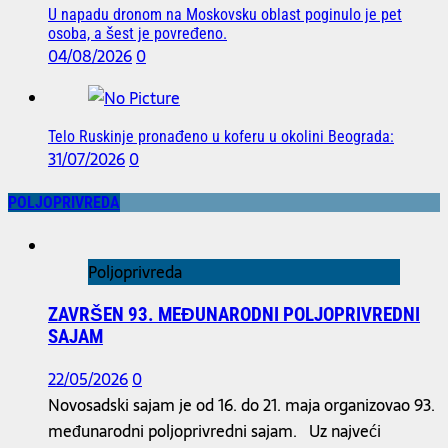
U napadu dronom na Moskovsku oblast poginulo je pet
osoba, a šest je povređeno.
04/08/2026
0
Telo Ruskinje pronađeno u koferu u okolini Beograda:
31/07/2026
0
POLJOPRIVREDA
Poljoprivreda
ZAVRŠEN 93. MEĐUNARODNI POLJOPRIVREDNI
SAJAM
22/05/2026
0
Novosadski sajam je od 16. do 21. maja organizovao 93.
međunarodni poljoprivredni sajam. Uz najveći