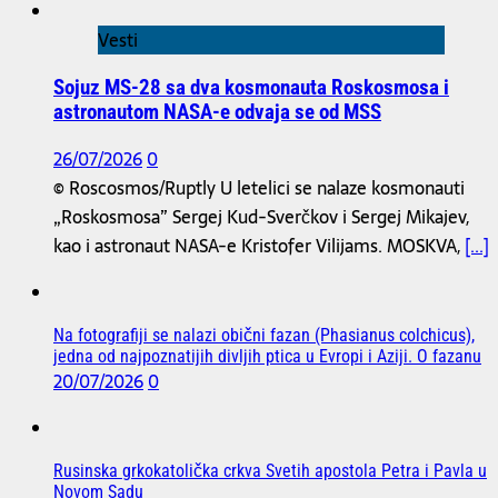
Vesti
Sojuz MS-28 sa dva kosmonauta Roskosmosa i
astronautom NASA-e odvaja se od MSS
26/07/2026
0
© Roscosmos/Ruptly U letelici se nalaze kosmonauti
„Roskosmosa” Sergej Kud-Sverčkov i Sergej Mikajev,
kao i astronaut NASA-e Kristofer Vilijams. MOSKVA,
[...]
Na fotografiji se nalazi obični fazan (Phasianus colchicus),
jedna od najpoznatijih divljih ptica u Evropi i Aziji. O fazanu
20/07/2026
0
Rusinska grkokatolička crkva Svetih apostola Petra i Pavla u
Novom Sadu