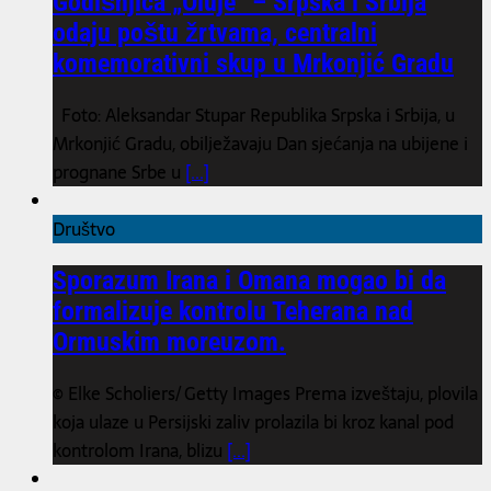
Godišnjica „Oluje“ – Srpska i Srbija
odaju poštu žrtvama, centralni
komemorativni skup u Mrkonjić Gradu
Foto: Aleksandar Stupar Republika Srpska i Srbija, u
Mrkonjić Gradu, obilježavaju Dan sjećanja na ubijene i
prognane Srbe u
[...]
Društvo
Sporazum Irana i Omana mogao bi da
formalizuje kontrolu Teherana nad
Ormuskim moreuzom.
© Elke Scholiers/ Getty Images Prema izveštaju, plovila
koja ulaze u Persijski zaliv prolazila bi kroz kanal pod
kontrolom Irana, blizu
[...]