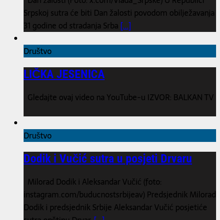
Srpskoj sutra će biti Dan žalosti povodom obilježavanja
31 godine od stradanja Srba
[...]
Društvo
LIČKA JESENICA
Gledajte ovaj video na YouTube-u IZVOR: BALKAN TV
Društvo
Dodik i Vučić sutra u posjeti Drvaru
Milorad Dodik i Aleksandar Vučić (foto:
instagram.com/buducnostsrbijeav) Predsjednik Milorad
Dodik i predsjednik Srbije Aleksandar Vučić posjetiće
sutra opštinu Drvar,
[...]