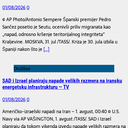
01/08/2026
0
© AP Photo/Antonio Sempere Španski premijer Pedro
Sančez posetio je Seutu, ocenivši priliv migranata kao
„napad, odnosno kršenje teritorijalnog integriteta”
Kraljevine. MOSKVA, 31. jul /TASS/. Kriza je 30. jula izbila u
Španiji nakon što je
[…]
Društvo
SAD i Izrael planiraju napade velikih razmera na iransku
energetsku infrastrukturu — TV
01/08/2026
0
Američko-izraelski napadi na Iran – 1. avgust, 00:40 © U.S.
Navy via AP VAŠINGTON, 1. avgust /TASS/. SAD i Izrael
planiraju da tokom vikenda izvedu napade velikih razmera na