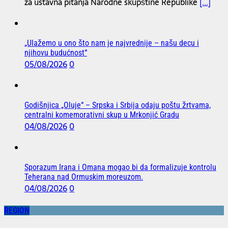
za ustavna pitanja Narodne skupštine Republike
[...]
„Ulažemo u ono što nam je najvrednije – našu decu i
njihovu budućnost“
05/08/2026
0
Godišnjica „Oluje“ – Srpska i Srbija odaju poštu žrtvama,
centralni komemorativni skup u Mrkonjić Gradu
04/08/2026
0
Sporazum Irana i Omana mogao bi da formalizuje kontrolu
Teherana nad Ormuskim moreuzom.
04/08/2026
0
REGION