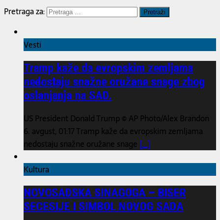
Pretraga za:
Vesti
Tramp kaže da evropskim zemljama
nedostaju snažne oružane snage zbog
oslanjanja na SAD.
US President Donald Trump © AP Photo/Alex Brandon
6. avgust, 01:17 Tramp kaže da evropskim zemljama
nedostaju snažne oružane snage
[...]
Kultura
NOVOSADSKA SINAGOGA – BISER
SECESIJE I SIMBOL NOVOG SADA