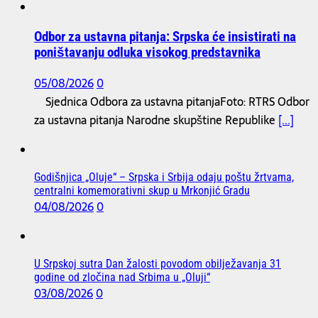
Odbor za ustavna pitanja: Srpska će insistirati na
poništavanju odluka visokog predstavnika
05/08/2026
0
Sjednica Odbora za ustavna pitanjaFoto: RTRS Odbor
za ustavna pitanja Narodne skupštine Republike
[...]
Godišnjica „Oluje“ – Srpska i Srbija odaju poštu žrtvama,
centralni komemorativni skup u Mrkonjić Gradu
04/08/2026
0
U Srpskoj sutra Dan žalosti povodom obilježavanja 31
godine od zločina nad Srbima u „Oluji“
03/08/2026
0