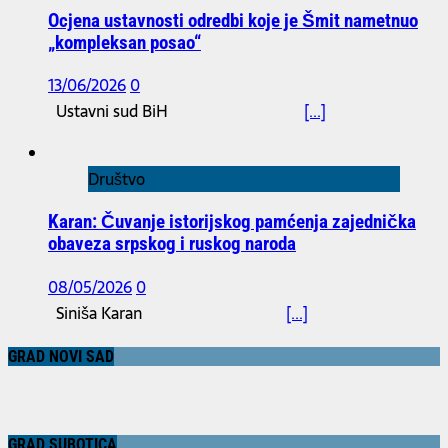
Ocjena ustavnosti odredbi koje je Šmit nametnuo
„kompleksan posao“
13/06/2026
0
Ustavni sud BiH
[...]
Društvo
Karan: Čuvanje istorijskog pamćenja zajednička
obaveza srpskog i ruskog naroda
08/05/2026
0
Siniša Karan
[...]
GRAD NOVI SAD
GRAD SUBOTICA