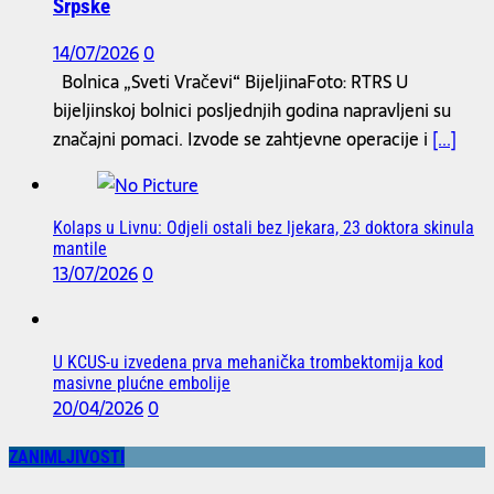
Srpske
14/07/2026
0
Bolnica „Sveti Vračevi“ BijeljinaFoto: RTRS U
bijeljinskoj bolnici posljednjih godina napravljeni su
značajni pomaci. Izvode se zahtjevne operacije i
[...]
Kolaps u Livnu: Od‌jeli ostali bez ljekara, 23 doktora skinula
mantile
13/07/2026
0
U KCUS-u izvedena prva mehanička trombektomija kod
masivne plućne embolije
20/04/2026
0
ZANIMLJIVOSTI