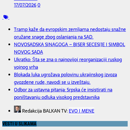
17/07/2026
0
Tramp kaže da evropskim zemljama nedostaju snažne
oružane snage zbog oslanjanja na SAD.
NOVOSADSKA SINAGOGA – BISER SECESIJE I SIMBOL
NOVOG SADA
Ukratko: Šta se zna o najnovijoj reorganizaciji ruskog
vojnog vrha
Blokada luka ugrožava polovinu ukrajinskog izvoza
gvozdene rude, navodi se u izveštaju.
Odbor za ustavna pitanja: Srpska će insistirati na
poništavanju odluka visokog predstavnika
Redakcija BALKAN TV:
EVO I MENE
VESTI U SLIKAMA