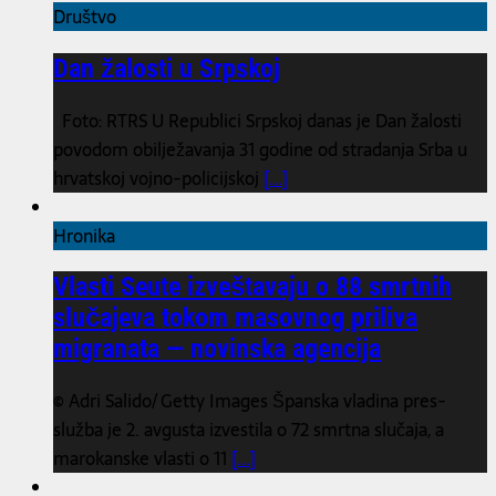
Društvo
Dan žalosti u Srpskoj
Foto: RTRS U Republici Srpskoj danas je Dan žalosti
povodom obilježavanja 31 godine od stradanja Srba u
hrvatskoj vojno-policijskoj
[...]
Hronika
Vlasti Seute izveštavaju o 88 smrtnih
slučajeva tokom masovnog priliva
migranata — novinska agencija
© Adri Salido/ Getty Images Španska vladina pres-
služba je 2. avgusta izvestila o 72 smrtna slučaja, a
marokanske vlasti o 11
[...]