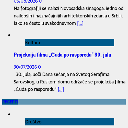
05/08/2026
0
Na fotografiji se nalazi Novosadska sinagoga, jedno od
najlepših i najznačajnijih arhitektonskih zdanja u Srbiji.
Iako se često u svakodnevnom
[...]
Kultura
Projekcija filma „Čuda po rasporedu“ 30. jula
30/07/2026
0
30. jula, uoči Dana sećanja na Svetog Serafima
Sarovskog, u Ruskom domu održaće se projekcija filma
„Čuda po rasporedu“
[...]
RECEPTI
Društvo