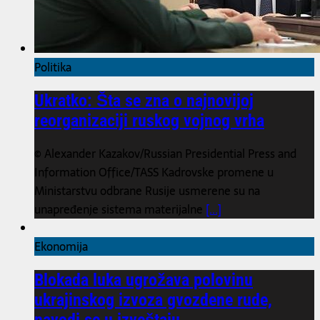
Politika
Ukratko: Šta se zna o najnovijoj
reorganizaciji ruskog vojnog vrha
© Alexander Kazakov/Russian Presidential Press and
Information Office/TASS Kadrovske promene u
Ministarstvu odbrane Rusije usmerene su na
unapređenje sistema materijalne
[...]
Ekonomija
Blokada luka ugrožava polovinu
ukrajinskog izvoza gvozdene rude,