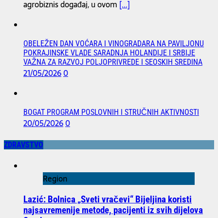
agrobiznis događaj, u ovom
[...]
OBELEŽEN DAN VOĆARA I VINOGRADARA NA PAVILJONU
POKRAJINSKE VLADE SARADNJA HOLANDIJE I SRBIJE
VAŽNA ZA RAZVOJ POLJOPRIVREDE I SEOSKIH SREDINA
21/05/2026
0
BOGAT PROGRAM POSLOVNIH I STRUČNIH AKTIVNOSTI
20/05/2026
0
ZDRAVSTVO
Region
Lazić: Bolnica „Sveti vračevi“ Bijeljina koristi
najsavremenije metode, pacijenti iz svih dijelova