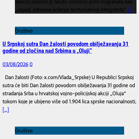
Sančez posetio je Seutu, ocenivši priliv migranata kao
„napad, odnosno kršenje teritorijalnog integriteta”
[...]
Društvo
U Srpskoj sutra Dan žalosti povodom obilježavanja 31
godine od zločina nad Srbima u „Oluji“
03/08/2026
0
Dan žalosti (Foto: x.com/Vlada_Srpske) U Republici Srpskoj
sutra će biti Dan žalosti povodom obilježavanja 31 godine od
stradanja Srba u hrvatskoj vojno-policijskoj akciji „Oluja“
tokom koje je ubijeno više od 1.904 lica sprske nacionalnosti,
[…]
Društvo