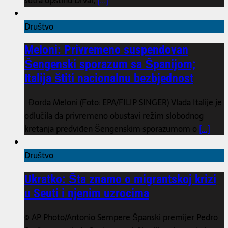
Društvo
Meloni: Privremeno suspendovan
Šengenski sporazum sa Španijom;
Italija štiti nacionalnu bezbjednost
Đorđa Meloni (Foto: EPA/FILIP SINGER) Vlada Italije je
odlučila da privremeno obustavi režim slobodnog
kretanja predviđen Šengenskim sporazumom o
[...]
Društvo
Ukratko: Šta znamo o migrantskoj krizi
u Seuti i njenim uzrocima
© AP Photo/Antonio Sempere Španski premijer Pedro