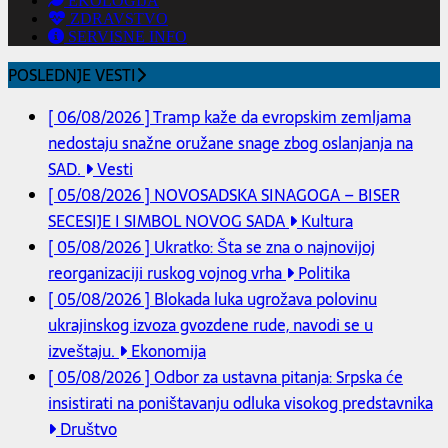
EKOLOGIJA
ZDRAVSTVO
SERVISNE INFO
POSLEDNJE VESTI
[ 06/08/2026 ]
Tramp kaže da evropskim zemljama
nedostaju snažne oružane snage zbog oslanjanja na
SAD.
Vesti
[ 05/08/2026 ]
NOVOSADSKA SINAGOGA – BISER
SECESIJE I SIMBOL NOVOG SADA
Kultura
[ 05/08/2026 ]
Ukratko: Šta se zna o najnovijoj
reorganizaciji ruskog vojnog vrha
Politika
[ 05/08/2026 ]
Blokada luka ugrožava polovinu
ukrajinskog izvoza gvozdene rude, navodi se u
izveštaju.
Ekonomija
[ 05/08/2026 ]
Odbor za ustavna pitanja: Srpska će
insistirati na poništavanju odluka visokog predstavnika
Društvo