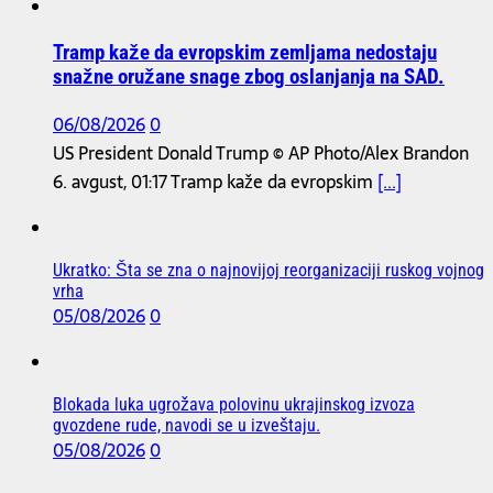
Tramp kaže da evropskim zemljama nedostaju
snažne oružane snage zbog oslanjanja na SAD.
06/08/2026
0
US President Donald Trump © AP Photo/Alex Brandon
6. avgust, 01:17 Tramp kaže da evropskim
[...]
Ukratko: Šta se zna o najnovijoj reorganizaciji ruskog vojnog
vrha
05/08/2026
0
Blokada luka ugrožava polovinu ukrajinskog izvoza
gvozdene rude, navodi se u izveštaju.
05/08/2026
0