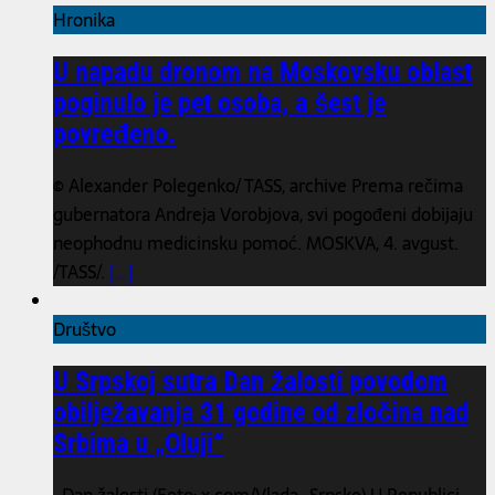
Hronika
U napadu dronom na Moskovsku oblast
poginulo je pet osoba, a šest je
povređeno.
© Alexander Polegenko/ TASS, archive Prema rečima
gubernatora Andreja Vorobjova, svi pogođeni dobijaju
neophodnu medicinsku pomoć. MOSKVA, 4. avgust.
/TASS/.
[...]
Društvo
U Srpskoj sutra Dan žalosti povodom
obilježavanja 31 godine od zločina nad
Srbima u „Oluji“
Dan žalosti (Foto: x.com/Vlada_Srpske) U Republici