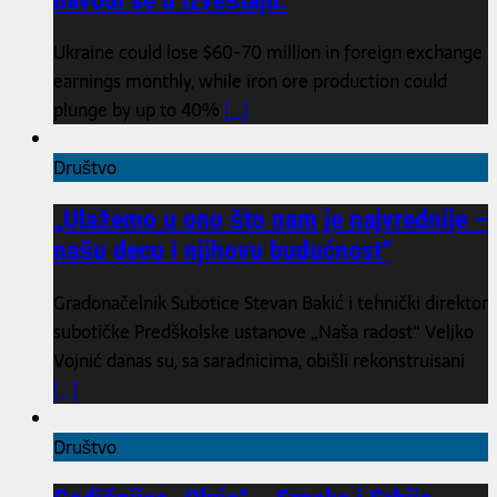
navodi se u izveštaju.
Ukraine could lose $60-70 million in foreign exchange
earnings monthly, while iron ore production could
plunge by up to 40%
[...]
Društvo
„Ulažemo u ono što nam je najvrednije –
našu decu i njihovu budućnost“
Gradonačelnik Subotice Stevan Bakić i tehnički direktor
subotičke Predškolske ustanove „Naša radost“ Veljko
Vojnić danas su, sa saradnicima, obišli rekonstruisani
[...]
Društvo