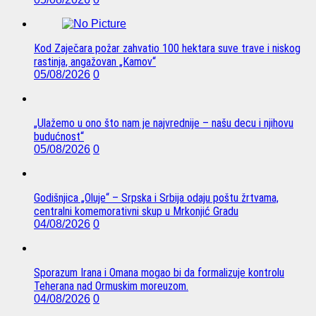
Kod Zaječara požar zahvatio 100 hektara suve trave i niskog
rastinja, angažovan „Kamov“
05/08/2026
0
„Ulažemo u ono što nam je najvrednije – našu decu i njihovu
budućnost“
05/08/2026
0
Godišnjica „Oluje“ – Srpska i Srbija odaju poštu žrtvama,
centralni komemorativni skup u Mrkonjić Gradu
04/08/2026
0
Sporazum Irana i Omana mogao bi da formalizuje kontrolu
Teherana nad Ormuskim moreuzom.
04/08/2026
0