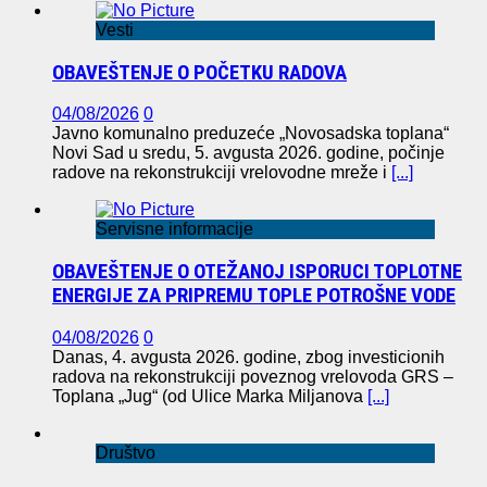
Vesti
OBAVEŠTENJE O POČETKU RADOVA
04/08/2026
0
Javno komunalno preduzeće „Novosadska toplana“
Novi Sad u sredu, 5. avgusta 2026. godine, počinje
radove na rekonstrukciji vrelovodne mreže i
[...]
Servisne informacije
OBAVEŠTENJE O OTEŽANOJ ISPORUCI TOPLOTNE
ENERGIJE ZA PRIPREMU TOPLE POTROŠNE VODE
04/08/2026
0
Danas, 4. avgusta 2026. godine, zbog investicionih
radova na rekonstrukciji poveznog vrelovoda GRS –
Toplana „Jug“ (od Ulice Marka Miljanova
[...]
Društvo