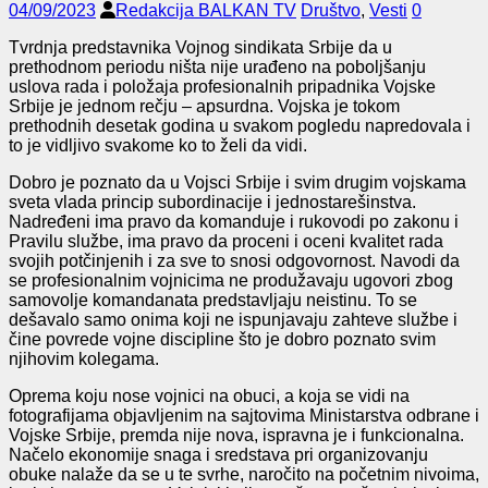
04/09/2023
Redakcija BALKAN TV
Društvo
,
Vesti
0
Tvrdnja predstavnika Vojnog sindikata Srbije da u
prethodnom periodu ništa nije urađeno na poboljšanju
uslova rada i položaja profesionalnih pripadnika Vojske
Srbije je jednom rečju – apsurdna. Vojska je tokom
prethodnih desetak godina u svakom pogledu napredovala i
to je vidljivo svakome ko to želi da vidi.
Dobro je poznato da u Vojsci Srbije i svim drugim vojskama
sveta vlada princip subordinacije i jednostarešinstva.
Nadređeni ima pravo da komanduje i rukovodi po zakonu i
Pravilu službe, ima pravo da proceni i oceni kvalitet rada
svojih potčinjenih i za sve to snosi odgovornost. Navodi da
se profesionalnim vojnicima ne produžavaju ugovori zbog
samovolje komandanata predstavljaju neistinu. To se
dešavalo samo onima koji ne ispunjavaju zahteve službe i
čine povrede vojne discipline što je dobro poznato svim
njihovim kolegama.
Oprema koju nose vojnici na obuci, a koja se vidi na
fotografijama objavljenim na sajtovima Ministarstva odbrane i
Vojske Srbije, premda nije nova, ispravna je i funkcionalna.
Načelo ekonomije snaga i sredstava pri organizovanju
obuke nalaže da se u te svrhe, naročito na početnim nivoima,