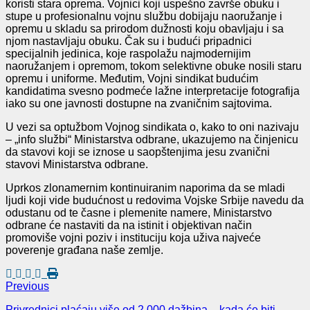
koristi stara oprema. Vojnici koji uspešno završe obuku i
stupe u profesionalnu vojnu službu dobijaju naoružanje i
opremu u skladu sa prirodom dužnosti koju obavljaju i sa
njom nastavljaju obuku. Čak su i budući pripadnici
specijalnih jedinica, koje raspolažu najmodernijim
naoružanjem i opremom, tokom selektivne obuke nosili staru
opremu i uniforme. Međutim, Vojni sindikat budućim
kandidatima svesno podmeće lažne interpretacije fotografija
iako su one javnosti dostupne na zvaničnim sajtovima.
U vezi sa optužbom Vojnog sindikata o, kako to oni nazivaju
– „info službi“ Ministarstva odbrane, ukazujemo na činjenicu
da stavovi koji se iznose u saopštenjima jesu zvanični
stavovi Ministarstva odbrane.
Uprkos zlonamernim kontinuiranim naporima da se mladi
ljudi koji vide budućnost u redovima Vojske Srbije navedu da
odustanu od te časne i plemenite namere, Ministarstvo
odbrane će nastaviti da na istinit i objektivan način
promoviše vojni poziv i instituciju koja uživa najveće
poverenje građana naše zemlje.
Previous
Privrednici plaćaju više od 2.000 dažbina – kada će biti