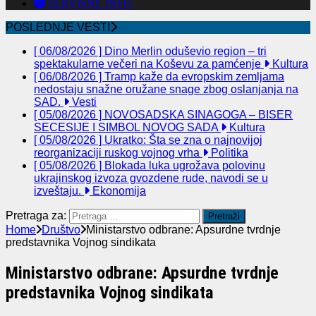
SERVISNE INFO
POSLEDNJE VESTI
[ 06/08/2026 ]
Dino Merlin oduševio region – tri
spektakularne večeri na Koševu za pamćenje
Kultura
[ 06/08/2026 ]
Tramp kaže da evropskim zemljama
nedostaju snažne oružane snage zbog oslanjanja na
SAD.
Vesti
[ 05/08/2026 ]
NOVOSADSKA SINAGOGA – BISER
SECESIJE I SIMBOL NOVOG SADA
Kultura
[ 05/08/2026 ]
Ukratko: Šta se zna o najnovijoj
reorganizaciji ruskog vojnog vrha
Politika
[ 05/08/2026 ]
Blokada luka ugrožava polovinu
ukrajinskog izvoza gvozdene rude, navodi se u
izveštaju.
Ekonomija
Pretraga za:
Home
Društvo
Ministarstvo odbrane: Apsurdne tvrdnje
predstavnika Vojnog sindikata
Ministarstvo odbrane: Apsurdne tvrdnje
predstavnika Vojnog sindikata