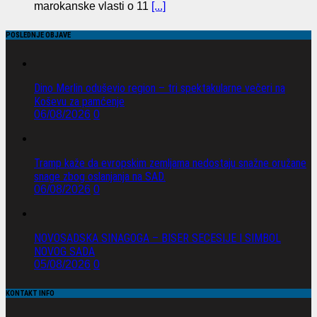
marokanske vlasti o 11
[...]
POSLEDNJE OBJAVE
Dino Merlin oduševio region – tri spektakularne večeri na
Koševu za pamćenje
06/08/2026
0
Tramp kaže da evropskim zemljama nedostaju snažne oružane
snage zbog oslanjanja na SAD.
06/08/2026
0
NOVOSADSKA SINAGOGA – BISER SECESIJE I SIMBOL
NOVOG SADA
05/08/2026
0
KONTAKT INFO