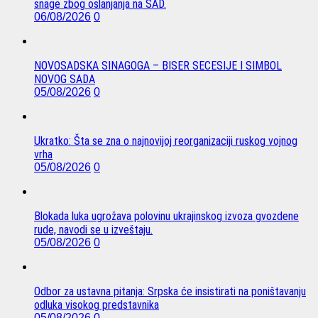
snage zbog oslanjanja na SAD.
06/08/2026
0
NOVOSADSKA SINAGOGA – BISER SECESIJE I SIMBOL
NOVOG SADA
05/08/2026
0
Ukratko: Šta se zna o najnovijoj reorganizaciji ruskog vojnog
vrha
05/08/2026
0
Blokada luka ugrožava polovinu ukrajinskog izvoza gvozdene
rude, navodi se u izveštaju.
05/08/2026
0
Odbor za ustavna pitanja: Srpska će insistirati na poništavanju
odluka visokog predstavnika
05/08/2026
0