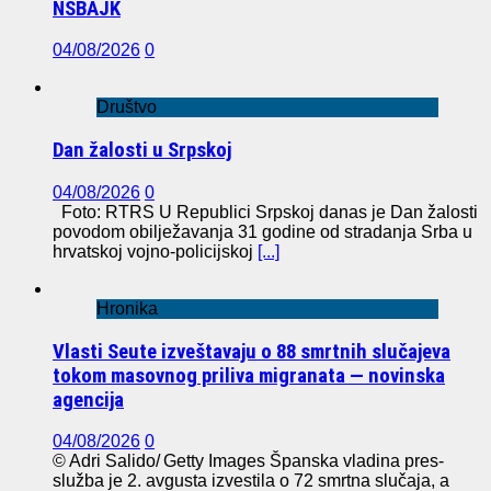
NSBAJK
04/08/2026
0
Društvo
Dan žalosti u Srpskoj
04/08/2026
0
Foto: RTRS U Republici Srpskoj danas je Dan žalosti
povodom obilježavanja 31 godine od stradanja Srba u
hrvatskoj vojno-policijskoj
[...]
Hronika
Vlasti Seute izveštavaju o 88 smrtnih slučajeva
tokom masovnog priliva migranata — novinska
agencija
04/08/2026
0
© Adri Salido/ Getty Images Španska vladina pres-
služba je 2. avgusta izvestila o 72 smrtna slučaja, a