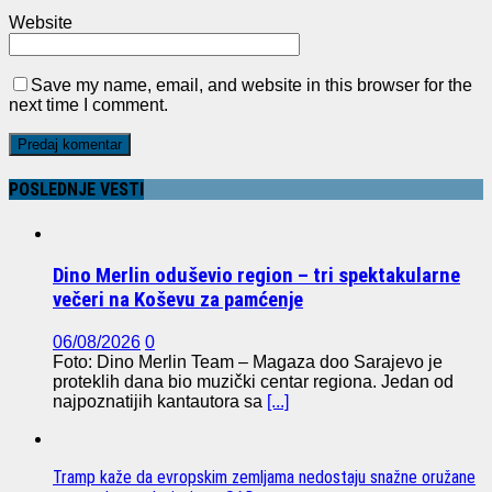
Website
Save my name, email, and website in this browser for the
next time I comment.
POSLEDNJE VESTI
Dino Merlin oduševio region – tri spektakularne
večeri na Koševu za pamćenje
06/08/2026
0
Foto: Dino Merlin Team – Magaza doo Sarajevo je
proteklih dana bio muzički centar regiona. Jedan od
najpoznatijih kantautora sa
[...]
Tramp kaže da evropskim zemljama nedostaju snažne oružane