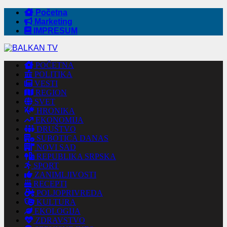
Početna
Marketing
IMPRESUM
POČETNA
POLITIKA
VESTI
REGION
SVET
HRONIKA
EKONOMIJA
DRUŠTVO
SUBOTICA DANAS
NOVI SAD
REPUBLIKA SRPSKA
SPORT
ZANIMLJIVOSTI
RECEPTI
POLJOPRIVREDA
KULTURA
EKOLOGIJA
ZDRAVSTVO