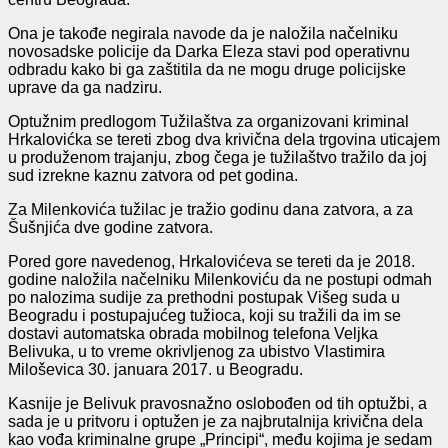
Ona je takođe negirala navode da je naložila načelniku
novosadske policije da Darka Eleza stavi pod operativnu
odbradu kako bi ga zaštitila da ne mogu druge policijske
uprave da ga nadziru.
Optužnim predlogom Tužilaštva za organizovani kriminal
Hrkalovićka se tereti zbog dva krivična dela trgovina uticajem
u produženom trajanju, zbog čega je tužilaštvo tražilo da joj
sud izrekne kaznu zatvora od pet godina.
Za Milenkovića tužilac je tražio godinu dana zatvora, a za
Šušnjića dve godine zatvora.
Pored gore navedenog, Hrkalovićeva se tereti da je 2018.
godine naložila načelniku Milenkoviću da ne postupi odmah
po nalozima sudije za prethodni postupak Višeg suda u
Beogradu i postupajućeg tužioca, koji su tražili da im se
dostavi automatska obrada mobilnog telefona Veljka
Belivuka, u to vreme okrivljenog za ubistvo Vlastimira
Miloševica 30. januara 2017. u Beogradu.
Kasnije je Belivuk pravosnažno oslobođen od tih optužbi, a
sada je u pritvoru i optužen je za najbrutalnija krivična dela
kao vođa kriminalne grupe „Principi“, među kojima je sedam