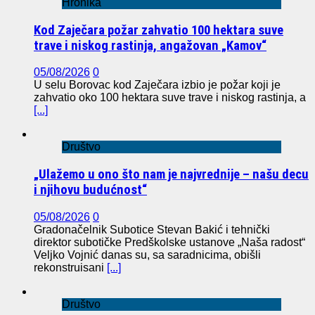
Hronika
Kod Zaječara požar zahvatio 100 hektara suve
trave i niskog rastinja, angažovan „Kamov“
05/08/2026
0
U selu Borovac kod Zaječara izbio je požar koji je
zahvatio oko 100 hektara suve trave i niskog rastinja, a
[...]
Društvo
„Ulažemo u ono što nam je najvrednije – našu decu
i njihovu budućnost“
05/08/2026
0
Gradonačelnik Subotice Stevan Bakić i tehnički
direktor subotičke Predškolske ustanove „Naša radost“
Veljko Vojnić danas su, sa saradnicima, obišli
rekonstruisani
[...]
Društvo