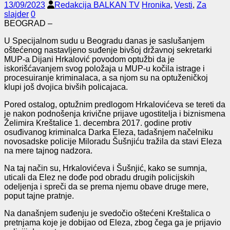
13/09/2023
Redakcija BALKAN TV
Hronika
,
Vesti
,
Za
slajder
0
BEOGRAD –
U Specijalnom sudu u Beogradu danas je saslušanjem
oštećenog nastavljeno suđenje bivšoj državnoj sekretarki
MUP-a Dijani Hrkalović povodom optužbi da je
iskorišćavanjem svog položaja u MUP-u kočila istrage i
procesuiranje kriminalaca, a sa njom su na optuženičkoj
klupi još dvojica bivših policajaca.
Pored ostalog, optužnim predlogom Hrkalovićeva se tereti da
je nakon podnošenja krivične prijave ugostitelja i biznismena
Želimira Kreštalice 1. decembra 2017. godine protiv
osuđivanog kriminalca Darka Eleza, tadašnjem načelniku
novosadske policije Miloradu Šušnjiću tražila da stavi Eleza
na mere tajnog nadzora.
Na taj način su, Hrkalovićeva i Šušnjić, kako se sumnja,
uticali da Elez ne dođe pod obradu drugih policijskih
odeljenja i spreči da se prema njemu obave druge mere,
poput tajne pratnje.
Na današnjem suđenju je svedočio oštećeni Kreštalica o
pretnjama koje je dobijao od Eleza, zbog čega ga je prijavio