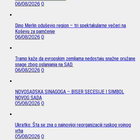
06/08/2026
0
Dino Merlin oduševio region – tri spektakularne večeri na
Koševu za pamćenje
06/08/2026
0
Tramp kaže da evropskim zemljama nedostaju snažne oružane
snage zbog oslanjanja na SAD.
06/08/2026
0
NOVOSADSKA SINAGOGA – BISER SECESIJE I SIMBOL
NOVOG SADA
05/08/2026
0
Ukratko: Šta se zna o najnovijoj reorganizaciji ruskog vojnog
vrha
05/08/2026
0