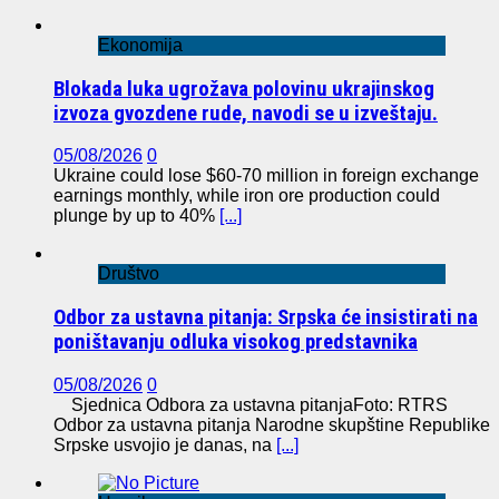
Ekonomija
Blokada luka ugrožava polovinu ukrajinskog
izvoza gvozdene rude, navodi se u izveštaju.
05/08/2026
0
Ukraine could lose $60-70 million in foreign exchange
earnings monthly, while iron ore production could
plunge by up to 40%
[...]
Društvo
Odbor za ustavna pitanja: Srpska će insistirati na
poništavanju odluka visokog predstavnika
05/08/2026
0
Sjednica Odbora za ustavna pitanjaFoto: RTRS
Odbor za ustavna pitanja Narodne skupštine Republike
Srpske usvojio je danas, na
[...]