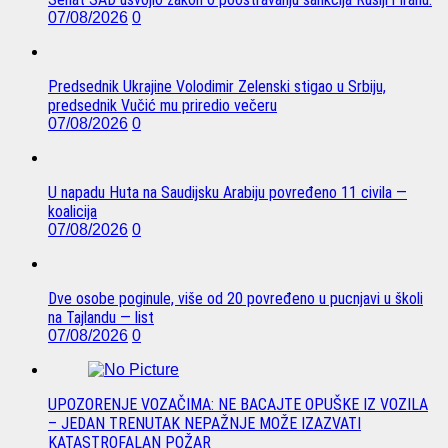
07/08/2026
0
Predsednik Ukrajine Volodimir Zelenski stigao u Srbiju,
predsednik Vučić mu priredio večeru
07/08/2026
0
U napadu Huta na Saudijsku Arabiju povređeno 11 civila —
koalicija
07/08/2026
0
Dve osobe poginule, više od 20 povređeno u pucnjavi u školi
na Tajlandu — list
07/08/2026
0
UPOZORENJE VOZAČIMA: NE BACAJTE OPUŠKE IZ VOZILA
– JEDAN TRENUTAK NEPAŽNJE MOŽE IZAZVATI
KATASTROFALAN POŽAR