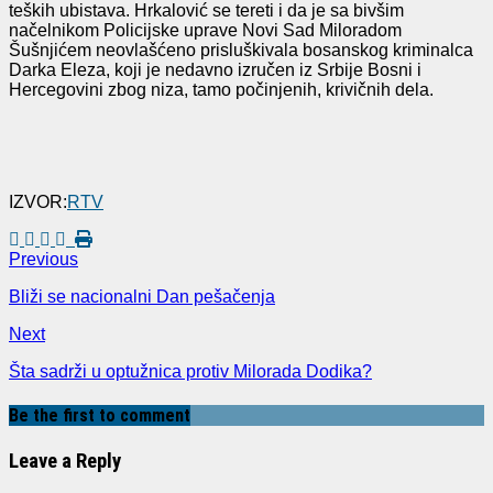
teških ubistava. Hrkalović se tereti i da je sa bivšim
načelnikom Policijske uprave Novi Sad Miloradom
Šušnjićem neovlašćeno prisluškivala bosanskog kriminalca
Darka Eleza, koji je nedavno izručen iz Srbije Bosni i
Hercegovini zbog niza, tamo počinjenih, krivičnih dela.
IZVOR:
RTV
Previous
Bliži se nacionalni Dan pešačenja
Next
Šta sadrži u optužnica protiv Milorada Dodika?
Be the first to comment
Leave a Reply