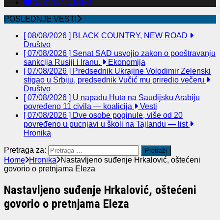
SERVISNE INFO
POSLEDNJE VESTI
[ 08/08/2026 ]
BLACK COUNTRY, NEW ROAD
Društvo
[ 07/08/2026 ]
Senat SAD usvojio zakon o pooštravanju
sankcija Rusiji i Iranu.
Ekonomija
[ 07/08/2026 ]
Predsednik Ukrajine Volodimir Zelenski
stigao u Srbiju, predsednik Vučić mu priredio večeru
Društvo
[ 07/08/2026 ]
U napadu Huta na Saudijsku Arabiju
povređeno 11 civila — koalicija
Vesti
[ 07/08/2026 ]
Dve osobe poginule, više od 20
povređeno u pucnjavi u školi na Tajlandu — list
Hronika
Pretraga za:
Home
Hronika
Nastavljeno suđenje Hrkalović, oštećeni
govorio o pretnjama Eleza
Nastavljeno suđenje Hrkalović, oštećeni
govorio o pretnjama Eleza