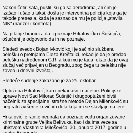
Nakon četiri sata, pustili su ga sa aerodroma, ali čim je
izašao i ušao u taksi, došla je interventna policija koja ga je
takođe pretresla, kada je saznao da mu je policija „stavila
NIK“ (nadzor i kontrola).
Na pitanje branioca da li poznaje Hrkalovićku i Šušnjića,
oštećeni je odgovorio da ih ne poznaje.
Sledeći svedok Bojan Ivković koji je sačinio službenu
belešku o pretnjama Eleza Kreštalici, rekao je da je predao
belešku nadređenom G.R, a koji mu je tada rekao da je ovaj
slučaj već prijavljen u Beogradu, zbog čega tu belešku nije
zaveo u dnevni izveštaj.
Sledeće suđenje zakazano je za 25. oktobar.
Optužena Hrkalović, kao i nekadašnji načelnik Policijske
uprave Novi Sad Milorad Šušnjić i drugooptuženi bivši
načelnik za specijalne istražne metode Dejan Milenković su
negirali izvršenje krivičnih dela koja im se stavljaju na teret.
Hrkalović je ranije negirala da poznaje vođu organizovane
kriminalne grupe Veljka Belivuka, kao i da ima veze sa
ubistvom Vlastimira Miloševića, 30. januara 2017. godine u
centru Beograda.