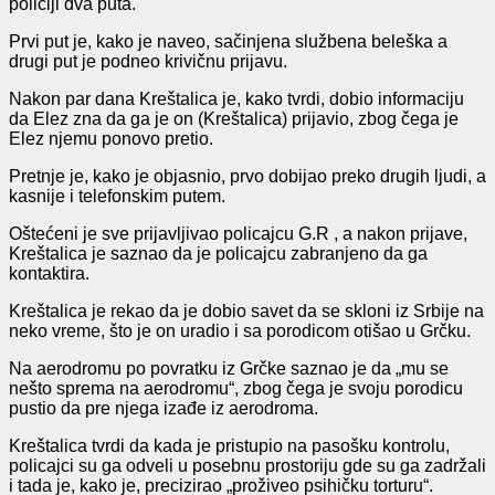
policiji dva puta.
Prvi put je, kako je naveo, sačinjena službena beleška a
drugi put je podneo krivičnu prijavu.
Nakon par dana Kreštalica je, kako tvrdi, dobio informaciju
da Elez zna da ga je on (Kreštalica) prijavio, zbog čega je
Elez njemu ponovo pretio.
Pretnje je, kako je objasnio, prvo dobijao preko drugih ljudi, a
kasnije i telefonskim putem.
Oštećeni je sve prijavljivao policajcu G.R , a nakon prijave,
Kreštalica je saznao da je policajcu zabranjeno da ga
kontaktira.
Kreštalica je rekao da je dobio savet da se skloni iz Srbije na
neko vreme, što je on uradio i sa porodicom otišao u Grčku.
Na aerodromu po povratku iz Grčke saznao je da „mu se
nešto sprema na aerodromu“, zbog čega je svoju porodicu
pustio da pre njega izađe iz aerodroma.
Kreštalica tvrdi da kada je pristupio na pasošku kontrolu,
policajci su ga odveli u posebnu prostoriju gde su ga zadržali
i tada je, kako je, precizirao „proživeo psihičku torturu“.