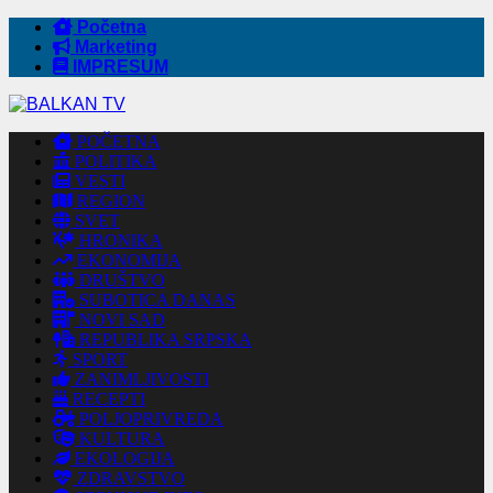
Početna
Marketing
IMPRESUM
POČETNA
POLITIKA
VESTI
REGION
SVET
HRONIKA
EKONOMIJA
DRUŠTVO
SUBOTICA DANAS
NOVI SAD
REPUBLIKA SRPSKA
SPORT
ZANIMLJIVOSTI
RECEPTI
POLJOPRIVREDA
KULTURA
EKOLOGIJA
ZDRAVSTVO