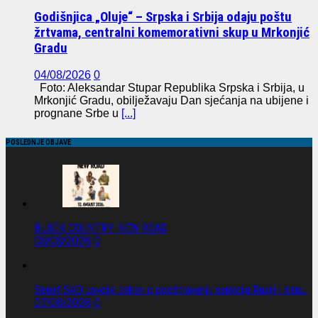
Godišnjica „Oluje“ – Srpska i Srbija odaju poštu
žrtvama, centralni komemorativni skup u Mrkonjić
Gradu
04/08/2026
0
Foto: Aleksandar Stupar Republika Srpska i Srbija, u
Mrkonjić Gradu, obilježavaju Dan sjećanja na ubijene i
prognane Srbe u
[...]
POSLEDNJE OBJAVE
BLACK COUNTRY, NEW ROAD
08/08/2026
0
Senat SAD usvojio zakon o pooštravanju sankcija Rusiji i Iranu.
07/08/2026
0