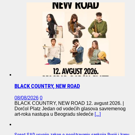
BLACK COUNTRY, NEW ROAD
08/08/2026
0
BLACK COUNTRY, NEW ROAD 12. avgust 2026. |
Dorćol Platz Jedan od vodećih glasova savremenog
art-roka nastupa u Beogradu sledeće
[...]
Senat SAD usvojio zakon o pooštravanju sankcija Rusiji i Iranu.