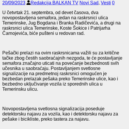
20/09/2023
Redakcija BALKAN TV
Novi Sad
,
Vesti
0
U četvrtak 21. septembra, od devet časova, dva
novopostavljena semafora, jedan na raskrsnici ulica
Temerinske, Jug Bogdana i Branka Radičevića, a drugi na
raskrsnici ulica Temerinske, Koste Šokice i Patrijarha
Čarnojevića, biće pušteni u redovan rad.
Pešački prelazi na ovim raskrsnicama važili su za kritične
tačke zbog čestih saobraćajnih nezgoda, te će postavljanje
semafora značajno uticati na povećanje bezbednosti svih
učesnika u saobraćaju. Postavljanjem svetlosne
signalizacije na predmetnoj raskrsnici omogućen je
bezbedan prelazak pešaka preko Temerinske ulice, kao i
bezbedno uključivanje vozila iz sporednih ulica u
Temerinsku ulicu.
Novopostavljena svetlosna signalizacija poseduje
detektorsku najavu za vozila, kao i detektorsku najavu za
pešake i bicikliste, preko tastera za najavu.