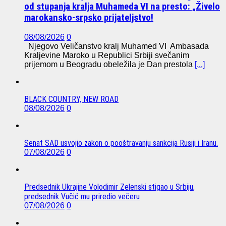
od stupanja kralja Muhameda VI na presto: „Živelo
marokansko-srpsko prijateljstvo!
08/08/2026
0
Njegovo Veličanstvo kralj Muhamed VI Ambasada
Kraljevine Maroko u Republici Srbiji svečanim
prijemom u Beogradu obeležila je Dan prestola
[...]
BLACK COUNTRY, NEW ROAD
08/08/2026
0
Senat SAD usvojio zakon o pooštravanju sankcija Rusiji i Iranu.
07/08/2026
0
Predsednik Ukrajine Volodimir Zelenski stigao u Srbiju,
predsednik Vučić mu priredio večeru
07/08/2026
0