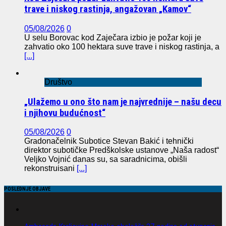
trave i niskog rastinja, angažovan „Kamov“
05/08/2026
0
U selu Borovac kod Zaječara izbio je požar koji je
zahvatio oko 100 hektara suve trave i niskog rastinja, a
[...]
Društvo
„Ulažemo u ono što nam je najvrednije – našu decu
i njihovu budućnost“
05/08/2026
0
Gradonačelnik Subotice Stevan Bakić i tehnički
direktor subotičke Predškolske ustanove „Naša radost“
Veljko Vojnić danas su, sa saradnicima, obišli
rekonstruisani
[...]
POSLEDNJE OBJAVE