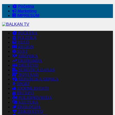
Početna
Marketing
IMPRESUM
POČETNA
POLITIKA
VESTI
REGION
SVET
HRONIKA
EKONOMIJA
DRUŠTVO
SUBOTICA DANAS
NOVI SAD
REPUBLIKA SRPSKA
SPORT
ZANIMLJIVOSTI
RECEPTI
POLJOPRIVREDA
KULTURA
EKOLOGIJA
ZDRAVSTVO