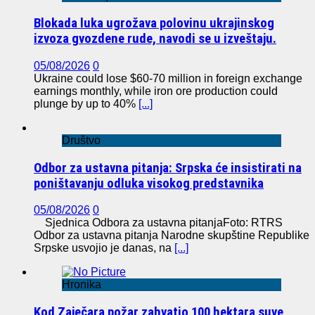
Blokada luka ugrožava polovinu ukrajinskog
izvoza gvozdene rude, navodi se u izveštaju.
05/08/2026
0
Ukraine could lose $60-70 million in foreign exchange
earnings monthly, while iron ore production could
plunge by up to 40%
[...]
Društvo
Odbor za ustavna pitanja: Srpska će insistirati na
poništavanju odluka visokog predstavnika
05/08/2026
0
Sjednica Odbora za ustavna pitanjaFoto: RTRS
Odbor za ustavna pitanja Narodne skupštine Republike
Srpske usvojio je danas, na
[...]
Hronika
Kod Zaječara požar zahvatio 100 hektara suve