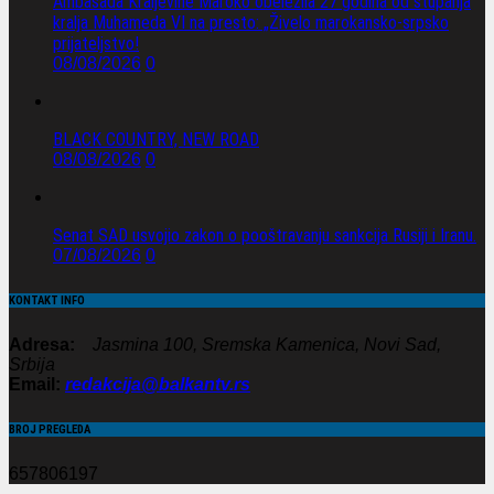
Ambasada Kraljevine Maroko obeležila 27 godina od stupanja
kralja Muhameda VI na presto: „Živelo marokansko-srpsko
prijateljstvo!
08/08/2026
0
BLACK COUNTRY, NEW ROAD
08/08/2026
0
Senat SAD usvojio zakon o pooštravanju sankcija Rusiji i Iranu.
07/08/2026
0
KONTAKT INFO
Adresa:
Jasmina 100, Sremska Kamenica, Novi Sad,
Srbija
Email:
redakcija@balkantv.rs
BROJ PREGLEDA
657806197