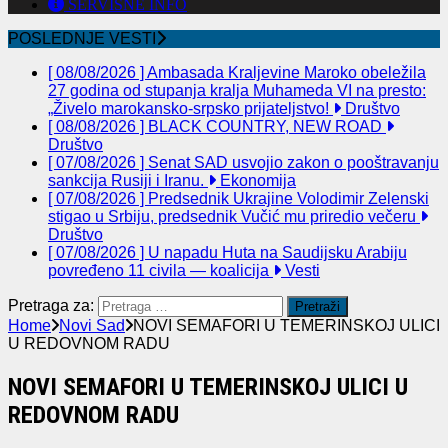
SERVISNE INFO
POSLEDNJE VESTI
[ 08/08/2026 ]
Ambasada Kraljevine Maroko obeležila
27 godina od stupanja kralja Muhameda VI na presto:
„Živelo marokansko-srpsko prijateljstvo!
Društvo
[ 08/08/2026 ]
BLACK COUNTRY, NEW ROAD
Društvo
[ 07/08/2026 ]
Senat SAD usvojio zakon o pooštravanju
sankcija Rusiji i Iranu.
Ekonomija
[ 07/08/2026 ]
Predsednik Ukrajine Volodimir Zelenski
stigao u Srbiju, predsednik Vučić mu priredio večeru
Društvo
[ 07/08/2026 ]
U napadu Huta na Saudijsku Arabiju
povređeno 11 civila — koalicija
Vesti
Pretraga za:
Home
Novi Sad
NOVI SEMAFORI U TEMERINSKOJ ULICI
U REDOVNOM RADU
NOVI SEMAFORI U TEMERINSKOJ ULICI U
REDOVNOM RADU