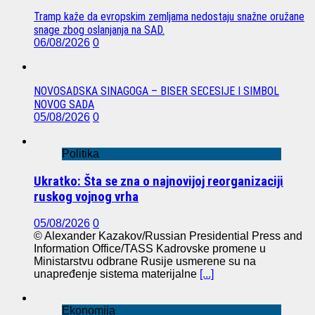
Tramp kaže da evropskim zemljama nedostaju snažne oružane
snage zbog oslanjanja na SAD.
06/08/2026
0
NOVOSADSKA SINAGOGA – BISER SECESIJE I SIMBOL
NOVOG SADA
05/08/2026
0
Politika
Ukratko: Šta se zna o najnovijoj reorganizaciji
ruskog vojnog vrha
05/08/2026
0
© Alexander Kazakov/Russian Presidential Press and
Information Office/TASS Kadrovske promene u
Ministarstvu odbrane Rusije usmerene su na
unapređenje sistema materijalne
[...]
Ekonomija