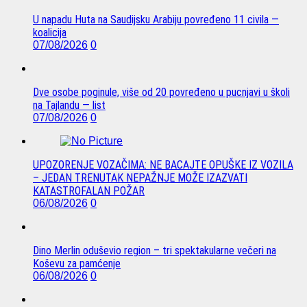
U napadu Huta na Saudijsku Arabiju povređeno 11 civila —
koalicija
07/08/2026
0
Dve osobe poginule, više od 20 povređeno u pucnjavi u školi
na Tajlandu — list
07/08/2026
0
UPOZORENJE VOZAČIMA: NE BACAJTE OPUŠKE IZ VOZILA
– JEDAN TRENUTAK NEPAŽNJE MOŽE IZAZVATI
KATASTROFALAN POŽAR
06/08/2026
0
Dino Merlin oduševio region – tri spektakularne večeri na
Koševu za pamćenje
06/08/2026
0