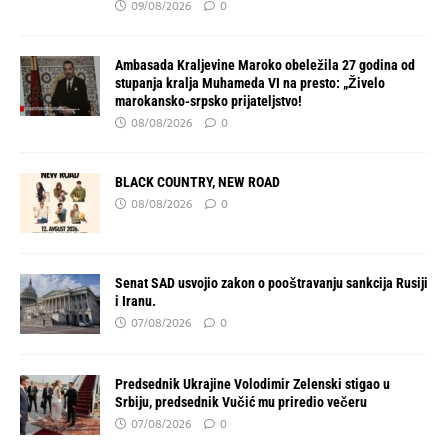
09/08/2026
0
Ambasada Kraljevine Maroko obeležila 27 godina od
stupanja kralja Muhameda VI na presto: „Živelo
marokansko-srpsko prijateljstvo!
08/08/2026
0
BLACK COUNTRY, NEW ROAD
08/08/2026
0
Senat SAD usvojio zakon o pooštravanju sankcija Rusiji
i Iranu.
07/08/2026
0
Predsednik Ukrajine Volodimir Zelenski stigao u
Srbiju, predsednik Vučić mu priredio večeru
07/08/2026
0