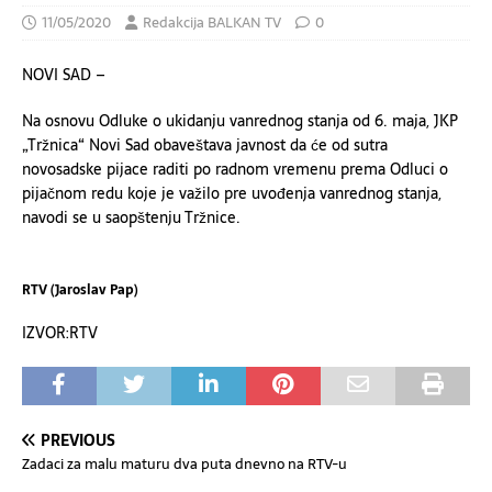
11/05/2020
Redakcija BALKAN TV
0
NOVI SAD –
Na osnovu Odluke o ukidanju vanrednog stanja od 6. maja, JKP
„Tržnica“ Novi Sad obaveštava javnost da će od sutra
novosadske pijace raditi po radnom vremenu prema Odluci o
pijačnom redu koje je važilo pre uvođenja vanrednog stanja,
navodi se u saopštenju Tržnice.
RTV (Jaroslav Pap)
IZVOR:RTV
PREVIOUS
Zadaci za malu maturu dva puta dnevno na RTV-u