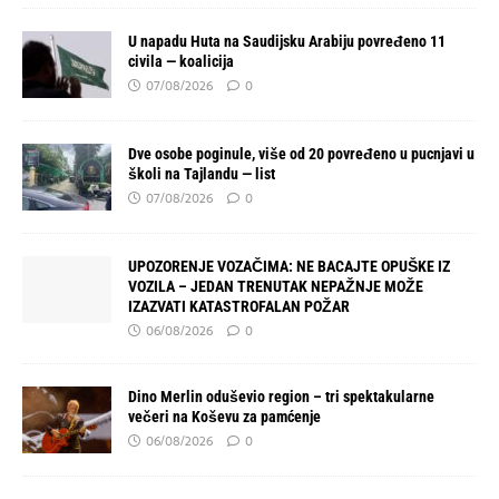
U napadu Huta na Saudijsku Arabiju povređeno 11
civila — koalicija
07/08/2026
0
Dve osobe poginule, više od 20 povređeno u pucnjavi u
školi na Tajlandu — list
07/08/2026
0
UPOZORENJE VOZAČIMA: NE BACAJTE OPUŠKE IZ
VOZILA – JEDAN TRENUTAK NEPAŽNJE MOŽE
IZAZVATI KATASTROFALAN POŽAR
06/08/2026
0
Dino Merlin oduševio region – tri spektakularne
večeri na Koševu za pamćenje
06/08/2026
0