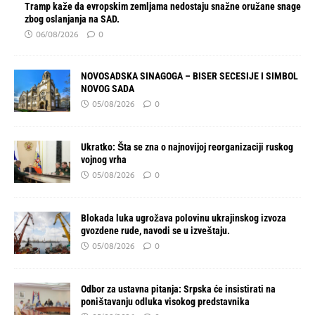
Tramp kaže da evropskim zemljama nedostaju snažne oružane snage
zbog oslanjanja na SAD.
06/08/2026
0
NOVOSADSKA SINAGOGA – BISER SECESIJE I SIMBOL
NOVOG SADA
05/08/2026
0
Ukratko: Šta se zna o najnovijoj reorganizaciji ruskog
vojnog vrha
05/08/2026
0
Blokada luka ugrožava polovinu ukrajinskog izvoza
gvozdene rude, navodi se u izveštaju.
05/08/2026
0
Odbor za ustavna pitanja: Srpska će insistirati na
poništavanju odluka visokog predstavnika