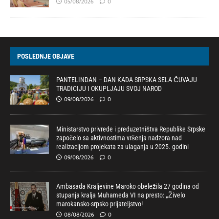
05/08/2026
0
POSLEDNJE OBJAVE
PANTELINDAN – DAN KADA SRPSKA SELA ČUVAJU
TRADICIJU I OKUPLJAJU SVOJ NAROD
09/08/2026
0
Ministarstvo privrede i preduzetništva Republike Srpske
započelo sa aktivnostima vršenja nadzora nad
realizacijom projekata za ulaganja u 2025. godini
09/08/2026
0
Ambasada Kraljevine Maroko obeležila 27 godina od
stupanja kralja Muhameda VI na presto: „Živelo
marokansko-srpsko prijateljstvo!
08/08/2026
0