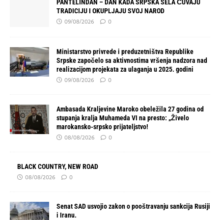
PANTELINDAN – DAN KADA SRPSKA SELA ČUVAJU
TRADICIJU I OKUPLJAJU SVOJ NAROD
09/08/2026
0
Ministarstvo privrede i preduzetništva Republike
Srpske započelo sa aktivnostima vršenja nadzora nad
realizacijom projekata za ulaganja u 2025. godini
09/08/2026
0
Ambasada Kraljevine Maroko obeležila 27 godina od
stupanja kralja Muhameda VI na presto: „Živelo
marokansko-srpsko prijateljstvo!
08/08/2026
0
BLACK COUNTRY, NEW ROAD
08/08/2026
0
Senat SAD usvojio zakon o pooštravanju sankcija Rusiji
i Iranu.