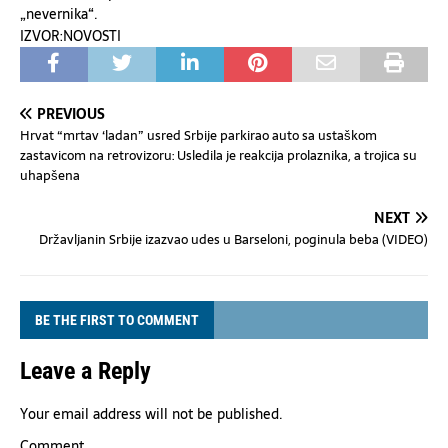
„nevernika“.
IZVOR:NOVOSTI
PREVIOUS
Hrvat “mrtav ‘ladan” usred Srbije parkirao auto sa ustaškom
zastavicom na retrovizoru: Usledila je reakcija prolaznika, a trojica su
uhapšena
NEXT
Državljanin Srbije izazvao udes u Barseloni, poginula beba (VIDEO)
BE THE FIRST TO COMMENT
Leave a Reply
Your email address will not be published.
Comment