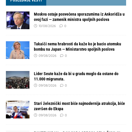
POSLEDNJE VESTI
Moskva ostaje posvećena sporazumima iz Ankoridža u
ovoj fazi — zamenik ministra spoljnih poslova
10/08/2026
0
Takaiči nema hrabrosti da kaže ko je bacio atomsku
bombu na Japan — Ministarstvo spoljnih poslova
09/08/2026
0
Lider Seute kaže da bi u gradu moglo da ostane do
11.000 migranata.
09/08/2026
0
Stari železnički most biće najmodernija atrakcija, biće
završen do Ekspa
09/08/2026
0