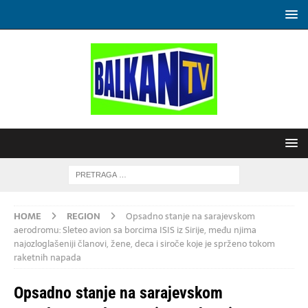
HOME
REGION
Opsadno stanje na sarajevskom
aerodromu: Sleteo avion sa borcima ISIS iz Sirije, među njima
najozloglašeniji članovi, žene, deca i siroče koje je sprženo tokom
raketnih napada
Opsadno stanje na sarajevskom