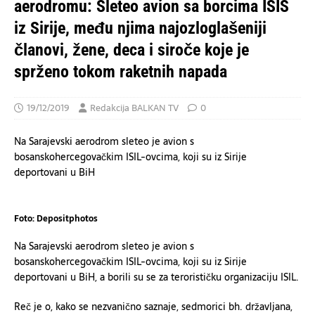
aerodromu: Sleteo avion sa borcima ISIS
iz Sirije, među njima najozloglašeniji
članovi, žene, deca i siroče koje je
sprženo tokom raketnih napada
19/12/2019
Redakcija BALKAN TV
0
Na Sarajevski aerodrom sleteo je avion s
bosanskohercegovačkim ISIL-ovcima, koji su iz Sirije
deportovani u BiH
Foto: Depositphotos
Na Sarajevski aerodrom sleteo je avion s
bosanskohercegovačkim ISIL-ovcima, koji su iz Sirije
deportovani u BiH, a borili su se za terorističku organizaciju ISIL.
Reč je o, kako se nezvanično saznaje, sedmorici bh. državljana,