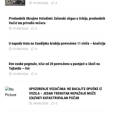
07/08/2026
0
Predsednik Ukrajine Volodimir Zelenski stigao u Srbiju, predsednik
Vučić mu priredio večeru
07/08/2026
0
U napadu Huta na Saudijsku Arabiju povređeno 11 civila — koalicija
07/08/2026
0
Dve osobe poginule, više od 20 povređeno u pucnjavi u školi na
Tajlandu — list
07/08/2026
0
UPOZORENJE VOZAČIMA: NE BACAJTE OPUŠKE IZ
VOZILA – JEDAN TRENUTAK NEPAŽNJE MOŽE
IZAZVATI KATASTROFALAN POŽAR
06/08/2026
0