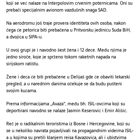
koji se već nalaze na Interpolovim crvenim poternicama. Oni su
prebači specijalnim avionom vazdušnih snaga SAD.
Na aerodromu još traje provera identiteta ovih osoba, nakon
čega će petorica biti prebačena u Pritvorsku jedinicu Suda BiH,
a dvojica u SIPA-u.
U ovoj grupi je i navodno šest žena i 12 dece. Među njima je
jedno siroče, koje je sprženo tokom raketnih napada na
sirijskom ratištu.
Žene i deca će biti prebačene u Delijaš gde će obaviti lekarski
pregled, a u narednim danima očekuje se da budu pušteni
svojim kućama.
Prema informacijama „Avaza“, među bh. ISIL-ovcima koji su
deportirani navodno se nalaze Jasmin Keserović i Emir Ališić.
Reč je o radikalnim teroristima iz Bosne i Hercegovine, koji su
se u nekoliko navrata pojavljivali na propagandnim videima ISIL-
a u kojima su pretili klanjem reisa Kavazovića, ali i ubistvima