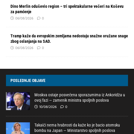
Dino Merlin oduševio region – tri spektakularne večeri na Koševu
za pamćenje
06/08/2026
0
Tramp kaže da evropskim zemljama nedostaju snažne oružane snage
zbog oslanjanja na SAD.
06/08/2026
0
POSLEDNJE OBJAVE
Moskva ostaje posvećena sporazumima iz Ankoridža u
ovoj fazi — zamenik ministra spoljnih poslova
10/08/2026
0
Takaiči nema hrabrosti da kaže ko je bacio atomsku
bombu na Japan — Ministarstvo spoljnih poslova