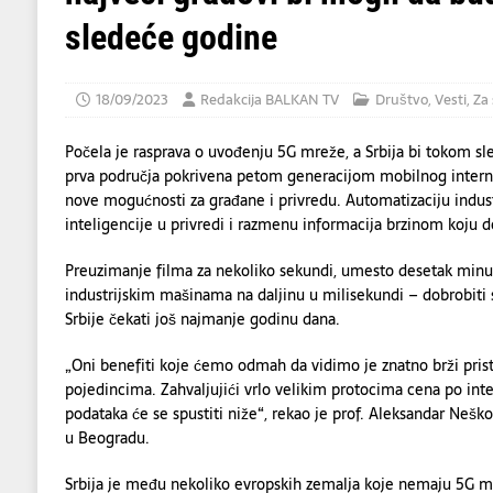
sledeće godine
18/09/2023
Redakcija BALKAN TV
Društvo
,
Vesti
,
Za 
Počela je rasprava o uvođenju 5G mreže, a Srbija bi tokom sl
prva područja pokrivena petom generacijom mobilnog interne
nove mogućnosti za građane i privredu. Automatizaciju indus
inteligencije u privredi i razmenu informacija brzinom koju d
Preuzimanje filma za nekoliko sekundi, umesto desetak minuta
industrijskim mašinama na daljinu u milisekundi – dobrobiti
Srbije čekati još najmanje godinu dana.
„Oni benefiti koje ćemo odmah da vidimo je znatno brži pri
pojedincima. Zahvaljujići vrlo velikim protocima cena po inte
podataka će se spustiti niže“, rekao je prof. Aleksandar Neško
u Beogradu.
Srbija je među nekoliko evropskih zemalja koje nemaju 5G m