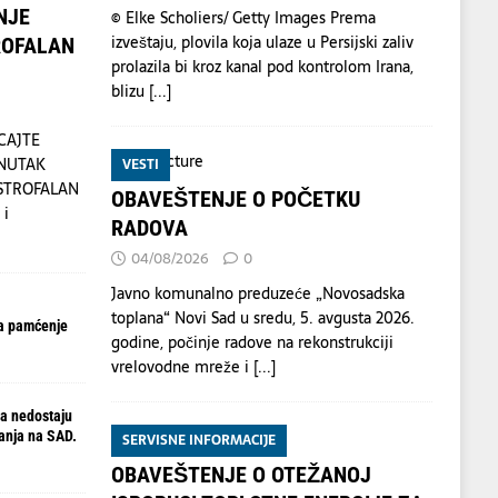
NJE
© Elke Scholiers/ Getty Images Prema
izveštaju, plovila koja ulaze u Persijski zaliv
ROFALAN
prolazila bi kroz kanal pod kontrolom Irana,
blizu
[...]
CAJTE
ENUTAK
VESTI
ASTROFALAN
OBAVEŠTENJE O POČETKU
 i
RADOVA
04/08/2026
0
Javno komunalno preduzeće „Novosadska
toplana“ Novi Sad u sredu, 5. avgusta 2026.
a pamćenje
godine, počinje radove na rekonstrukciji
vrelovodne mreže i
[...]
a nedostaju
anja na SAD.
SERVISNE INFORMACIJE
OBAVEŠTENJE O OTEŽANOJ