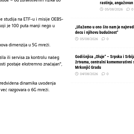
ude – od zdravstvenih rizika do
rastinja, angažovan
05/08/2026
0
 je studija na ETF-u i misije OEBS-
 koji je 100 puta manji nego u
„Ulažemo u ono što nam je najvred
decu i njihovu budućnost“
05/08/2026
0
ova dimenzija u 5G mreži.
a ili servisa za kontrolu našeg
Godišnjica „Oluje“ – Srpska i Srbi
žrtvama, centralni komemorativni 
sti postaje ekstremno značajan“,
Mrkonjić Gradu
04/08/2026
0
 predviđena dinamika uvođenja
e već razgovara o 6G mreži.