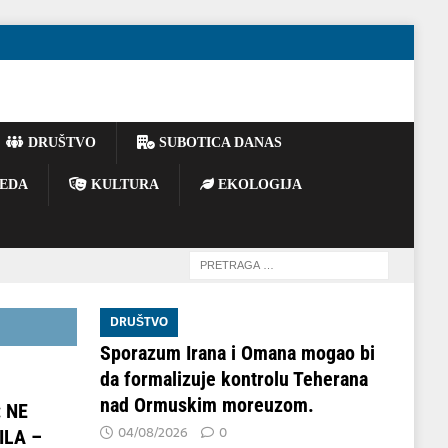
DRUŠTVO
SUBOTICA DANAS
EDA
KULTURA
EKOLOGIJA
DRUŠTVO
Sporazum Irana i Omana mogao bi
da formalizuje kontrolu Teherana
nad Ormuskim moreuzom.
 NE
04/08/2026
0
ILA –