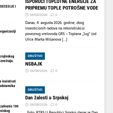
ISPORUCI TOPLOTNE ENERGIJE ZA
SECESIJE I
PRIPREMU TOPLE POTROŠNE VODE
04/08/2026
0
Danas, 4. avgusta 2026. godine, zbog
investicionih radova na rekonstrukciji
organizaciji
poveznog vrelovoda GRS – Toplana „Jug“ (od
Ulice Marka Miljanova
[...]
DRUŠTVO
krajinskog
izveštaju.
NSBAJK
04/08/2026
0
 insistirati
redstavnika
DRUŠTVO
Dan žalosti u Srpskoj
04/08/2026
0
 zahvatio 100
 niskog
Foto: RTRS U Republici Srpskoj danas je Dan