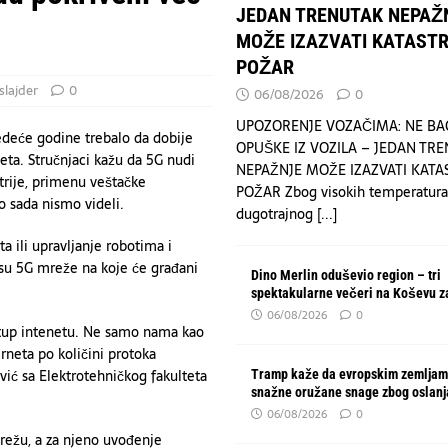
JEDAN TRENUTAK NEPAŽ
MOŽE IZAZVATI KATAST
POŽAR
slajder
0
06/08/2026
0
UPOZORENJE VOZAČIMA: NE BA
edeće godine trebalo da dobije
OPUŠKE IZ VOZILA – JEDAN TR
ta. Stručnjaci kažu da 5G nudi
NEPAŽNJE MOŽE IZAZVATI KAT
trije, primenu veštačke
POŽAR Zbog visokih temperatura
o sada nismo videli.
dugotrajnog
[...]
 ili upravljanje robotima i
 su 5G mreže na koje će građani
Dino Merlin oduševio region – tri
spektakularne večeri na Koševu z
06/08/2026
0
stup intenetu. Ne samo nama kao
rneta po količini protoka
vić sa Elektrotehničkog fakulteta
Tramp kaže da evropskim zemljam
snažne oružane snage zbog oslanj
06/08/2026
0
režu, a za njeno uvođenje