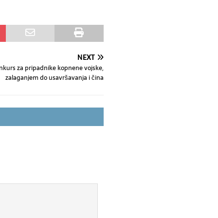
NEXT
nkurs za pripadnike kopnene vojske,
zalaganjem do usavršavanja i čina