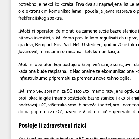
potrebno je nekoliko koraka. Prva dva su napravljena, ističe r
o elektronskim komunikacijama i počela je javna rasprava o pra
frekfencijskog spektra.
„Mobilni operatori će morati da zamene svoje bazne stanice i 
njihova investicija. Mi ćemo pravilnikom regulisati da u prvo
gradovi, Beograd, Novi Sad, Niš. U sledećoj godini 20 ostalih 
Jovanović, ministar informisanja i telekomunikacija.
Mobilni operatori koji posluju u Srbiji već ranije su najavili d
kada ona bude raspisana. Iz Nacionalne telekomunikacione k
infrastrukturno pripremaju za premenu nove tehnologije.
„Mi smo već spremni za 5G zato što imamo razvijenu optičku 
broj lokacija gde imamo postojeće bazne stanice i ako bi anaiz
podržavaju 4G, višetruko smo ih povećali sa željom i nameo
dobra priprema za 5G“, naveo je Vladimir Lučić, generalni dir
Postoje li zdravstveni rizici