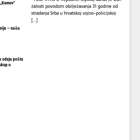
 „Kamov“
žalosti povodom obilježavanja 31 godine od
stradanja Srba u hrvatskoj vojno-policijskoj
[...]
nije – našu
ja odaju poštu
skup u