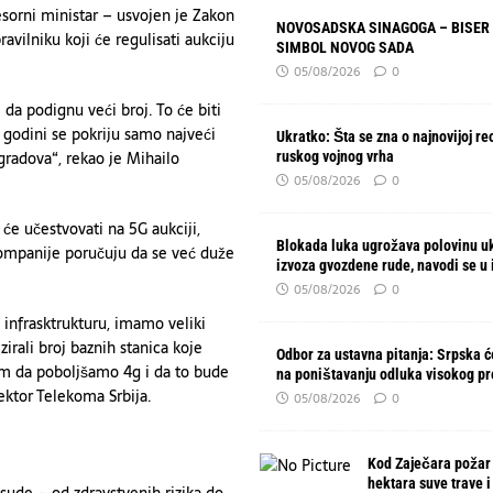
esorni ministar – usvojen je Zakon
NOVOSADSKA SINAGOGA – BISER 
vilniku koji će regulisati aukciju
SIMBOL NOVOG SADA
05/08/2026
0
da podignu veći broj. To će biti
j godini se pokriju samo najveći
Ukratko: Šta se zna o najnovijoj re
gradova“, rekao je Mihailo
ruskog vojnog vrha
05/08/2026
0
a će učestvovati na 5G aukciji,
Blokada luka ugrožava polovinu u
ompanije poručuju da se već duže
izvoza gvozdene rude, navodi se u 
05/08/2026
0
infrasktrukturu, imamo veliki
irali broj baznih stanica koje
Odbor za ustavna pitanja: Srpska će
rm da poboljšamo 4g i da to bude
na poništavanju odluka visokog p
ektor Telekoma Srbija.
05/08/2026
0
Kod Zaječara požar
hektara suve trave i