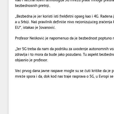
Kao i većina novih tehnologija 5G mrežu prate mnoge predras
bezbednosnih pretnji.
„Bezbedna je jer koristi isti frekfetni opseg kao i 4G. Rađena
a u Srbiji. Naš pravilnik definiše nivo nejonizujućeg zračenja
EU“, istakao je Jovanović.
Profesor Nešković je napomenuo da je bezbednost poptuno n
„Jer 5G treba da nam da podršku za uvođenje autonomnih vozil
zdravlja i to mora da bude jako pozudano. Tu aspekt bezbedno
objasnio je profesor.
Već prvog dana javne raspave mogle su se čuti kritike da je
mreže spora i da, dok kod nas traje rasprava o 5G, u Evropi s