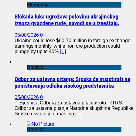
Ekonomija
Blokada luka ugrožava polovinu ukrajinskog
izvoza gvozdene rude, navodi se u izveštaju.
05/08/2026
0
Ukraine could lose $60-70 million in foreign exchange
earnings monthly, while iron ore production could
plunge by up to 40%
[...]
Društvo
Odbor za ustavna pitanja: Srpska će insistirati na
poništavanju odluka visokog predstavnika
05/08/2026
0
Sjednica Odbora za ustavna pitanjaFoto: RTRS
Odbor za ustavna pitanja Narodne skupštine Republike
Srpske usvojio je danas, na
[...]
Hronika