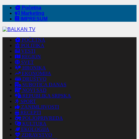
Početna
Marketing
IMPRESUM
POČETNA
POLITIKA
VESTI
REGION
SVET
HRONIKA
EKONOMIJA
DRUŠTVO
SUBOTICA DANAS
NOVI SAD
REPUBLIKA SRPSKA
SPORT
ZANIMLJIVOSTI
RECEPTI
POLJOPRIVREDA
KULTURA
EKOLOGIJA
ZDRAVSTVO