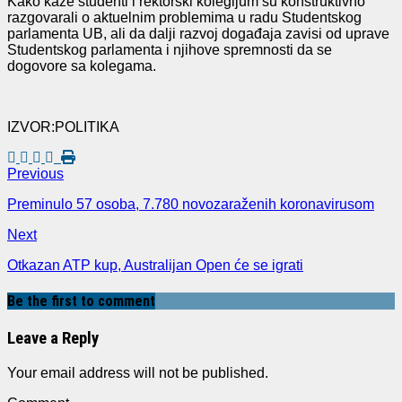
Kako kaže studenti i rektorski kolegijum su konstruktivno
razgovarali o aktuelnim problemima u radu Studentskog
parlamenta UB, ali da dalji razvoj događaja zavisi od uprave
Studentskog parlamenta i njihove spremnosti da se
dogovore sa kolegama.
IZVOR:POLITIKA
Previous
Preminulo 57 osoba, 7.780 novozaraženih koronavirusom
Next
Otkazan ATP kup, Australijan Open će se igrati
Be the first to comment
Leave a Reply
Your email address will not be published.