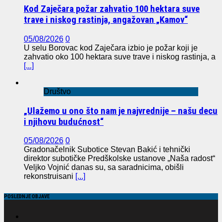
Kod Zaječara požar zahvatio 100 hektara suve
trave i niskog rastinja, angažovan „Kamov“
05/08/2026
0
U selu Borovac kod Zaječara izbio je požar koji je
zahvatio oko 100 hektara suve trave i niskog rastinja, a
[...]
Društvo
„Ulažemo u ono što nam je najvrednije – našu decu
i njihovu budućnost“
05/08/2026
0
Gradonačelnik Subotice Stevan Bakić i tehnički
direktor subotičke Predškolske ustanove „Naša radost“
Veljko Vojnić danas su, sa saradnicima, obišli
rekonstruisani
[...]
POSLEDNJE OBJAVE