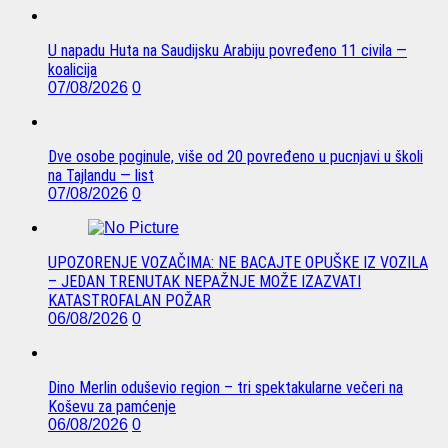
U napadu Huta na Saudijsku Arabiju povređeno 11 civila —
koalicija
07/08/2026
0
Dve osobe poginule, više od 20 povređeno u pucnjavi u školi
na Tajlandu — list
07/08/2026
0
UPOZORENJE VOZAČIMA: NE BACAJTE OPUŠKE IZ VOZILA
– JEDAN TRENUTAK NEPAŽNJE MOŽE IZAZVATI
KATASTROFALAN POŽAR
06/08/2026
0
Dino Merlin oduševio region – tri spektakularne večeri na
Koševu za pamćenje
06/08/2026
0