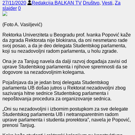
27/11/2020
Redakcija BALKAN TV
Društvo
,
Vesti
,
Za
slajder
0
(Foto A. Vasiljević)
Rektorka Univerziteta u Beogradu prof. Ivanka Popović kaže
da zgrada Rektorata nije blokirana, da oni nesmetano rade
svoj posao, a da je deo delegata Studentskog parlamenta,
koji su nezadovoljni radom parlamenta, u holu zgrade.
Ona je za Tanjug navela da dalji razvoj događaja zavisi od
uprave Studentskog parlamenta i njihove spremnosti da se
dogovore sa nezadovoljnim kolegama.
Pojašnjava da je jedan broj delegata Studentskog
parlamenta UB došao jutros u Rektorat nezadovoljni zbog
sazivanja hitne sednice Studentskog parlamenta i
nepoštovanja procedura za organizovanje sednica.
„Oni su nezadovoljni i izbornim postupkom za sve delegate
Studentskog parlamenta UB i netransparentnim radom
uprave parlamenta i studenta prorektora”, navela je Popović,
prenosi Tanjug.