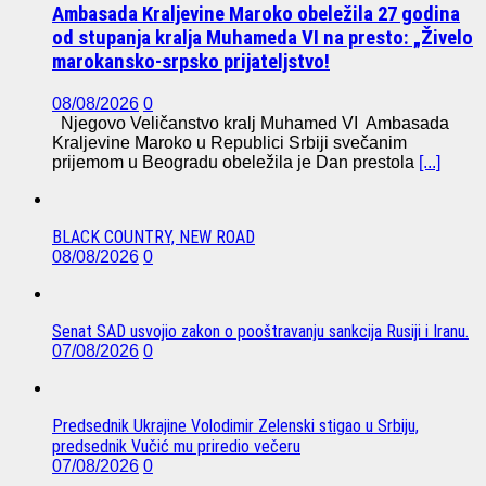
Ambasada Kraljevine Maroko obeležila 27 godina
od stupanja kralja Muhameda VI na presto: „Živelo
marokansko-srpsko prijateljstvo!
08/08/2026
0
Njegovo Veličanstvo kralj Muhamed VI Ambasada
Kraljevine Maroko u Republici Srbiji svečanim
prijemom u Beogradu obeležila je Dan prestola
[...]
BLACK COUNTRY, NEW ROAD
08/08/2026
0
Senat SAD usvojio zakon o pooštravanju sankcija Rusiji i Iranu.
07/08/2026
0
Predsednik Ukrajine Volodimir Zelenski stigao u Srbiju,
predsednik Vučić mu priredio večeru
07/08/2026
0