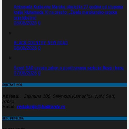
Ambasada Kraljevine Maroko obeležila 27 godina od stupanja
kralja Muhameda VI na presto: „Živelo marokansko-srpsko
prijateljstvo!
08/08/2026
0
BLACK COUNTRY, NEW ROAD
08/08/2026
0
Senat SAD usvojio zakon o pooštravanju sankcija Rusiji i Iranu.
07/08/2026
0
KONTAKT INFO
Adresa:
Jasmina 100, Sremska Kamenica, Novi Sad,
Srbija
Email:
redakcija@balkantv.rs
BROJ PREGLEDA