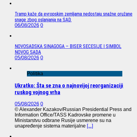
Tramp kaže da evropskim zemljama nedostaju snažne oružane
snage zbog oslanjanja na SAD.
06/08/2026
0
NOVOSADSKA SINAGOGA – BISER SECESIJE I SIMBOL
NOVOG SADA
05/08/2026
0
Politika
Ukratko: Šta se zna o najnovijoj reorganizaciji
ruskog vojnog vrha
05/08/2026
0
© Alexander Kazakov/Russian Presidential Press and
Information Office/TASS Kadrovske promene u
Ministarstvu odbrane Rusije usmerene su na
unapređenje sistema materijalne
[...]