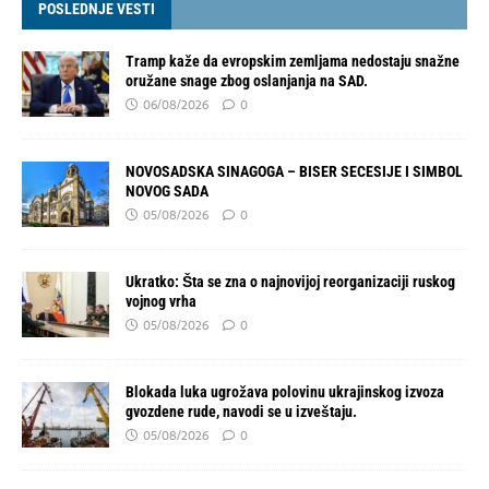
POSLEDNJE VESTI
Tramp kaže da evropskim zemljama nedostaju snažne
oružane snage zbog oslanjanja na SAD.
06/08/2026
0
NOVOSADSKA SINAGOGA – BISER SECESIJE I SIMBOL
NOVOG SADA
05/08/2026
0
Ukratko: Šta se zna o najnovijoj reorganizaciji ruskog
vojnog vrha
05/08/2026
0
Blokada luka ugrožava polovinu ukrajinskog izvoza
gvozdene rude, navodi se u izveštaju.
05/08/2026
0