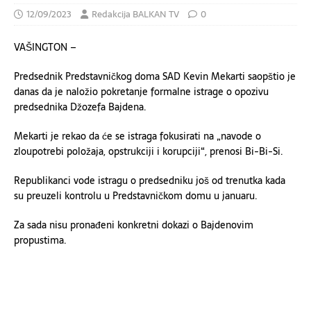
12/09/2023
Redakcija BALKAN TV
0
VAŠINGTON –
Predsednik Predstavničkog doma SAD Kevin Mekarti saopštio je
danas da je naložio pokretanje formalne istrage o opozivu
predsednika Džozefa Bajdena.
Mekarti je rekao da će se istraga fokusirati na „navode o
zloupotrebi položaja, opstrukciji i korupciji“, prenosi Bi-Bi-Si.
Republikanci vode istragu o predsedniku još od trenutka kada
su preuzeli kontrolu u Predstavničkom domu u januaru.
Za sada nisu pronađeni konkretni dokazi o Bajdenovim
propustima.