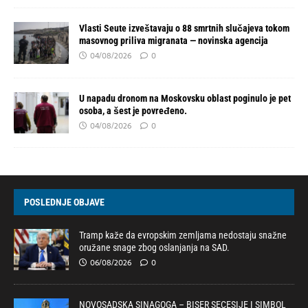
Vlasti Seute izveštavaju o 88 smrtnih slučajeva tokom
masovnog priliva migranata — novinska agencija
04/08/2026
0
U napadu dronom na Moskovsku oblast poginulo je pet
osoba, a šest je povređeno.
04/08/2026
0
POSLEDNJE OBJAVE
Tramp kaže da evropskim zemljama nedostaju snažne
oružane snage zbog oslanjanja na SAD.
06/08/2026
0
NOVOSADSKA SINAGOGA – BISER SECESIJE I SIMBOL