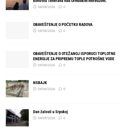
kontrolu Teherana nad Ormuskim moreuzom.
04/08/2026
0
OBAVEŠTENJE O POČETKU RADOVA
04/08/2026
0
OBAVEŠTENJE O OTEŽANOJ ISPORUCI TOPLOTNE
ENERGIJE ZA PRIPREMU TOPLE POTROŠNE VODE
04/08/2026
0
NSBAJK
04/08/2026
0
Dan žalosti u Srpskoj
04/08/2026
0