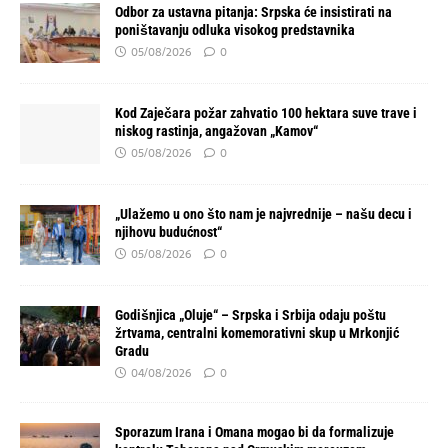
Odbor za ustavna pitanja: Srpska će insistirati na
poništavanju odluka visokog predstavnika
05/08/2026
0
Kod Zaječara požar zahvatio 100 hektara suve trave i
niskog rastinja, angažovan „Kamov“
05/08/2026
0
„Ulažemo u ono što nam je najvrednije – našu decu i
njihovu budućnost“
05/08/2026
0
Godišnjica „Oluje“ – Srpska i Srbija odaju poštu
žrtvama, centralni komemorativni skup u Mrkonjić
Gradu
04/08/2026
0
Sporazum Irana i Omana mogao bi da formalizuje