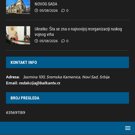
NOVOG SADA
05/08/2026
0
Ukratko: Šta se zna o najnovijoj reorganizaciji ruskog
vojnog vrha
05/08/2026
0
KONTAKT INFO
Adresa:
Jasmina 100, Sremska Kamenica, Novi Sad, Srbija
Email:
redakcija@balkantv.rs
BROJ PREGLEDA
635691189