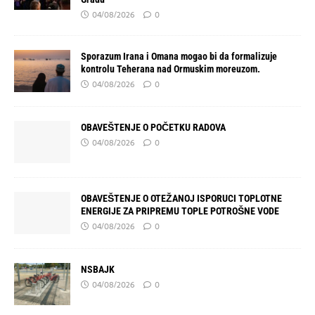
04/08/2026
0
Sporazum Irana i Omana mogao bi da formalizuje
kontrolu Teherana nad Ormuskim moreuzom.
04/08/2026
0
OBAVEŠTENJE O POČETKU RADOVA
04/08/2026
0
OBAVEŠTENJE O OTEŽANOJ ISPORUCI TOPLOTNE
ENERGIJE ZA PRIPREMU TOPLE POTROŠNE VODE
04/08/2026
0
NSBAJK
04/08/2026
0