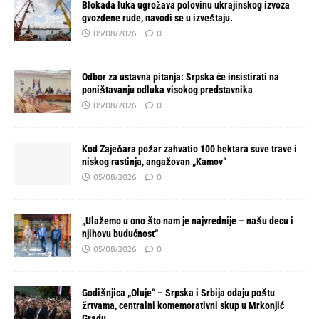
Blokada luka ugrožava polovinu ukrajinskog izvoza
gvozdene rude, navodi se u izveštaju.
05/08/2026
0
Odbor za ustavna pitanja: Srpska će insistirati na
poništavanju odluka visokog predstavnika
05/08/2026
0
Kod Zaječara požar zahvatio 100 hektara suve trave i
niskog rastinja, angažovan „Kamov“
05/08/2026
0
„Ulažemo u ono što nam je najvrednije – našu decu i
njihovu budućnost“
05/08/2026
0
Godišnjica „Oluje“ – Srpska i Srbija odaju poštu
žrtvama, centralni komemorativni skup u Mrkonjić
Gradu