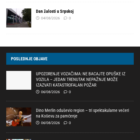
Dan žalosti u Srpskoj
04/08/2026
0
POSLEDNJE OBJAVE
UPOZORENJE VOZAČIMA: NE BACAJTE OPUŠKE IZ
VOZILA – JEDAN TRENUTAK NEPAŽNJE MOŽE
IZAZVATI KATASTROFALAN POŽAR
06/08/2026
0
Dino Merlin oduševio region – tri spektakularne večeri
na Koševu za pamćenje
06/08/2026
0