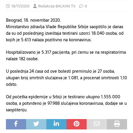
18/11/2020
Redakcija BALKAN TV
0
Beograd, 18. novembar 2020.
Ministarstvo zdravlja Vlade Republike Srbije saopštilo je danas
da su od poslednjeg izveštaja testirani uzorci 18.040 osoba, od
kojih je 5.613 nalaza pozitivn
o
na koronavirus.
Hospitalizovano je 5
.
317 pacijenta, pri čemu se na respiratorima
nalaze 182 osobe.
U poslednja 24 časa od ove bolesti preminulo je 27 osoba,
ukupan broj smrtnih slučajeva je 1.081, a procenat smrtnosti 1,10
odsto.
Od početka epidemije u Srbiji je testirano ukupno 1
.
555
.
000
osoba, a potvrđeno je 97
.
988 slučajeva koronavirusa, dodaje se u
saopštenju.