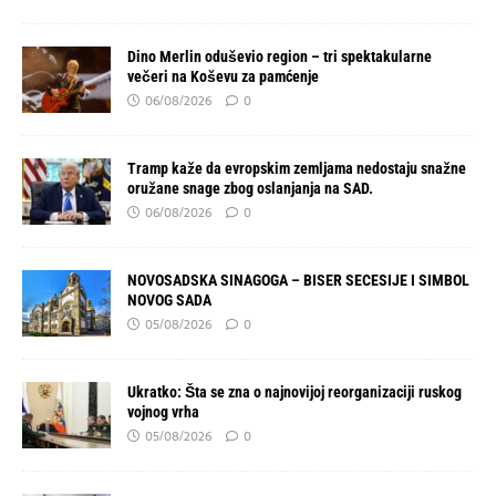
Dino Merlin oduševio region – tri spektakularne
večeri na Koševu za pamćenje
06/08/2026
0
Tramp kaže da evropskim zemljama nedostaju snažne
oružane snage zbog oslanjanja na SAD.
06/08/2026
0
NOVOSADSKA SINAGOGA – BISER SECESIJE I SIMBOL
NOVOG SADA
05/08/2026
0
Ukratko: Šta se zna o najnovijoj reorganizaciji ruskog
vojnog vrha
05/08/2026
0