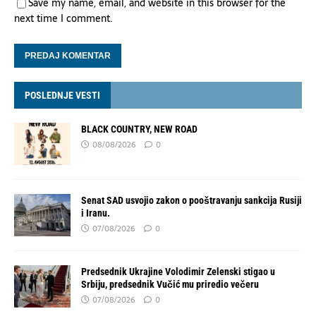
Save my name, email, and website in this browser for the
next time I comment.
POSLEDNJE VESTI
BLACK COUNTRY, NEW ROAD
08/08/2026
0
Senat SAD usvojio zakon o pooštravanju sankcija Rusiji
i Iranu.
07/08/2026
0
Predsednik Ukrajine Volodimir Zelenski stigao u
Srbiju, predsednik Vučić mu priredio večeru
07/08/2026
0