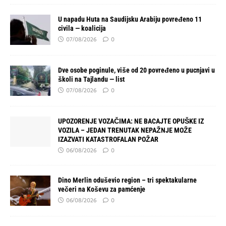
U napadu Huta na Saudijsku Arabiju povređeno 11
civila — koalicija
07/08/2026
0
Dve osobe poginule, više od 20 povređeno u pucnjavi u
školi na Tajlandu — list
07/08/2026
0
UPOZORENJE VOZAČIMA: NE BACAJTE OPUŠKE IZ
VOZILA – JEDAN TRENUTAK NEPAŽNJE MOŽE
IZAZVATI KATASTROFALAN POŽAR
06/08/2026
0
Dino Merlin oduševio region – tri spektakularne
večeri na Koševu za pamćenje
06/08/2026
0