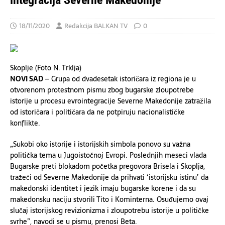
integracija Severne Makedonije
18/11/2020
Redakcija BALKAN TV
0
Skoplje (Foto N. Trklja)
NOVI SAD
– Grupa od dvadesetak istoričara iz regiona je u
otvorenom protestnom pismu zbog bugarske zloupotrebe
istorije u procesu evrointegracije Severne Makedonije zatražila
od istoričara i političara da ne potpiruju nacionalističke
konflikte.
„Sukobi oko istorije i istorijskih simbola ponovo su važna
politička tema u Jugoistočnoj Evropi. Poslednjih meseci vlada
Bugarske preti blokadom početka pregovora Brisela i Skoplja,
tražeći od Severne Makedonije da prihvati ‘istorijsku istinu’ da
makedonski identitet i jezik imaju bugarske korene i da su
makedonsku naciju stvorili Tito i Kominterna. Osuđujemo ovaj
slučaj istorijskog revizionizma i zloupotrebu istorije u političke
svrhe”, navodi se u pismu, prenosi Beta.