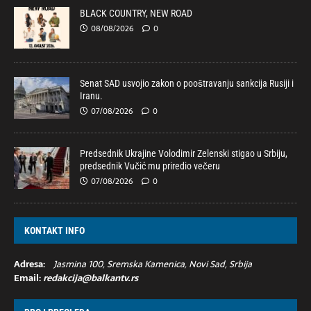
BLACK COUNTRY, NEW ROAD
08/08/2026
0
Senat SAD usvojio zakon o pooštravanju sankcija Rusiji i
Iranu.
07/08/2026
0
Predsednik Ukrajine Volodimir Zelenski stigao u Srbiju,
predsednik Vučić mu priredio večeru
07/08/2026
0
KONTAKT INFO
Adresa:
Jasmina 100, Sremska Kamenica, Novi Sad, Srbija
Email:
redakcija@balkantv.rs