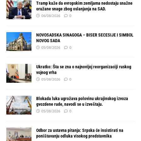
Tramp kaže da evropskim zemljama nedostaju snažne
oružane snage zbog oslanjanja na SAD.
06/08/2026
0
NOVOSADSKA SINAGOGA – BISER SECESIJE I SIMBOL
NOVOG SADA
05/08/2026
0
Ukratko: Šta se zna o najnovijoj reorganizaciji ruskog
vojnog vrha
05/08/2026
0
Blokada luka ugrožava polovinu ukrajinskog izvoza
gvozdene rude, navodi se u izveštaju.
05/08/2026
0
Odbor za ustavna pitanja: Srpska će insistirati na
poništavanju odluka visokog predstavnika