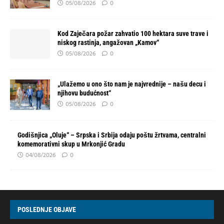
05/08/2026
0
Kod Zaječara požar zahvatio 100 hektara suve trave i
niskog rastinja, angažovan „Kamov“
05/08/2026
0
„Ulažemo u ono što nam je najvrednije – našu decu i
njihovu budućnost“
05/08/2026
0
Godišnjica „Oluje“ – Srpska i Srbija odaju poštu žrtvama, centralni
komemorativni skup u Mrkonjić Gradu
04/08/2026
0
POSLEDNJE OBJAVE