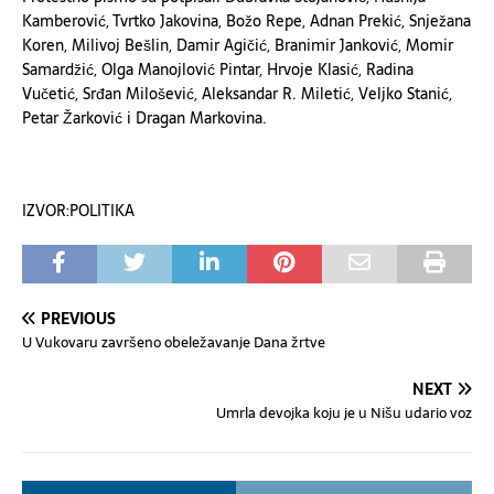
Kamberović, Tvrtko Jakovina, Božo Repe, Adnan Prekić, Snježana
Koren, Milivoj Bešlin, Damir Agičić, Branimir Janković, Momir
Samardžić, Olga Manojlović Pintar, Hrvoje Klasić, Radina
Vučetić, Srđan Milošević, Aleksandar R. Miletić, Veljko Stanić,
Petar Žarković i Dragan Markovina.
IZVOR:POLITIKA
PREVIOUS
U Vukovaru završeno obeležavanje Dana žrtve
NEXT
Umrla devojka koju je u Nišu udario voz