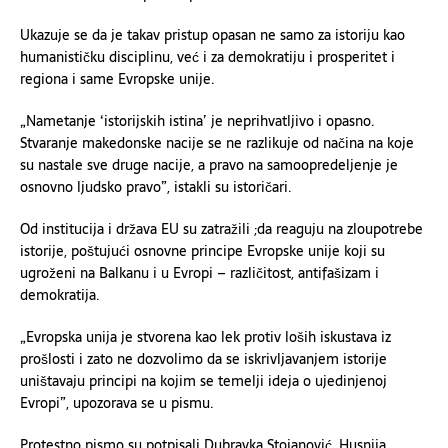
Ukazuje se da je takav pristup opasan ne samo za istoriju kao
humanističku disciplinu, već i za demokratiju i prosperitet i
regiona i same Evropske unije.
„Nametanje ‘istorijskih istina’ je neprihvatljivo i opasno.
Stvaranje makedonske nacije se ne razlikuje od načina na koje
su nastale sve druge nacije, a pravo na samoopredeljenje je
osnovno ljudsko pravo”, istakli su istoričari.
Od institucija i država EU su zatražili ;da reaguju na zloupotrebe
istorije, poštujući osnovne principe Evropske unije koji su
ugroženi na Balkanu i u Evropi – različitost, antifašizam i
demokratija.
„Evropska unija je stvorena kao lek protiv loših iskustava iz
prošlosti i zato ne dozvolimo da se iskrivljavanjem istorije
uništavaju principi na kojim se temelji ideja o ujedinjenoj
Evropi”, upozorava se u pismu.
Protestno pismo su potpisali Dubravka Stojanović, Husnija