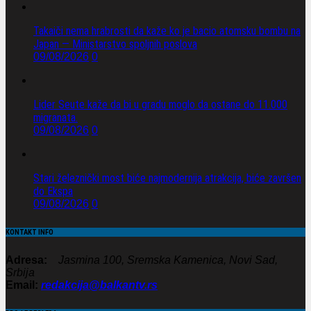
Takaiči nema hrabrosti da kaže ko je bacio atomsku bombu na
Japan — Ministarstvo spoljnih poslova
09/08/2026
0
Lider Seute kaže da bi u gradu moglo da ostane do 11.000
migranata.
09/08/2026
0
Stari železnički most biće najmodernija atrakcija, biće završen
do Ekspa
09/08/2026
0
KONTAKT INFO
Adresa:
Jasmina 100, Sremska Kamenica, Novi Sad,
Srbija
Email:
redakcija@balkantv.rs