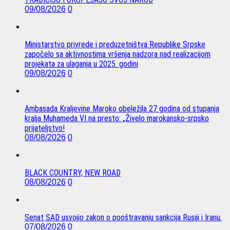
09/08/2026
0
Ministarstvo privrede i preduzetništva Republike Srpske
započelo sa aktivnostima vršenja nadzora nad realizacijom
projekata za ulaganja u 2025. godini
09/08/2026
0
Ambasada Kraljevine Maroko obeležila 27 godina od stupanja
kralja Muhameda VI na presto: „Živelo marokansko-srpsko
prijateljstvo!
08/08/2026
0
BLACK COUNTRY, NEW ROAD
08/08/2026
0
Senat SAD usvojio zakon o pooštravanju sankcija Rusiji i Iranu.
07/08/2026
0