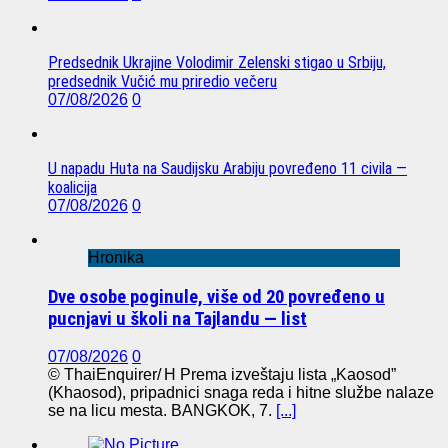
Predsednik Ukrajine Volodimir Zelenski stigao u Srbiju,
predsednik Vučić mu priredio večeru
07/08/2026
0
U napadu Huta na Saudijsku Arabiju povređeno 11 civila —
koalicija
07/08/2026
0
Hronika
Dve osobe poginule, više od 20 povređeno u
pucnjavi u školi na Tajlandu — list
07/08/2026
0
© ThaiEnquirer/ H Prema izveštaju lista „Kaosod”
(Khaosod), pripadnici snaga reda i hitne službe nalaze
se na licu mesta. BANGKOK, 7.
[...]