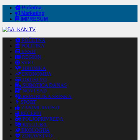
Početna
Marketing
IMPRESUM
POČETNA
POLITIKA
VESTI
REGION
SVET
HRONIKA
EKONOMIJA
DRUŠTVO
SUBOTICA DANAS
NOVI SAD
REPUBLIKA SRPSKA
SPORT
ZANIMLJIVOSTI
RECEPTI
POLJOPRIVREDA
KULTURA
EKOLOGIJA
ZDRAVSTVO