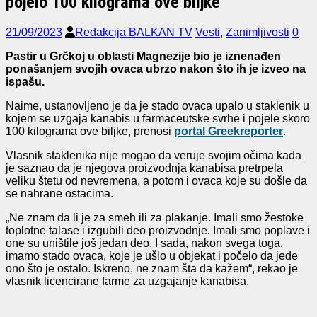
pojelo 100 kilograma ove biljke
21/09/2023
Redakcija BALKAN TV
Vesti
,
Zanimljivosti
0
Pastir u Grčkoj u oblasti Magnezije bio je iznenađen
ponašanjem svojih ovaca ubrzo nakon što ih je izveo na
ispašu.
Naime, ustanovljeno je da je stado ovaca upalo u staklenik u
kojem se uzgaja kanabis u farmaceutske svrhe i pojele skoro
100 kilograma ove biljke, prenosi
portal Greekreporter
.
Vlasnik staklenika nije mogao da veruje svojim očima kada
je saznao da je njegova proizvodnja kanabisa pretrpela
veliku štetu od nevremena, a potom i ovaca koje su došle da
se nahrane ostacima.
„Ne znam da li je za smeh ili za plakanje. Imali smo žestoke
toplotne talase i izgubili deo proizvodnje. Imali smo poplave i
one su uništile još jedan deo. I sada, nakon svega toga,
imamo stado ovaca, koje je ušlo u objekat i počelo da jede
ono što je ostalo. Iskreno, ne znam šta da kažem“, rekao je
vlasnik licencirane farme za uzgajanje kanabisa.