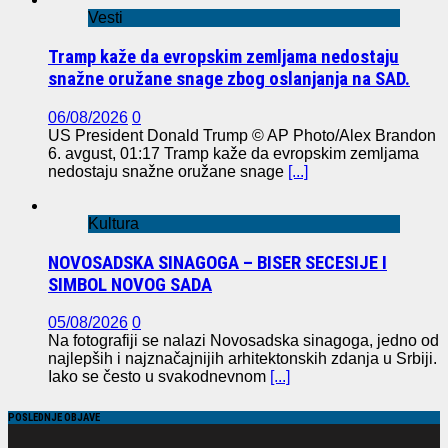
Vesti
Tramp kaže da evropskim zemljama nedostaju
snažne oružane snage zbog oslanjanja na SAD.
06/08/2026
0
US President Donald Trump © AP Photo/Alex Brandon
6. avgust, 01:17 Tramp kaže da evropskim zemljama
nedostaju snažne oružane snage
[...]
Kultura
NOVOSADSKA SINAGOGA – BISER SECESIJE I
SIMBOL NOVOG SADA
05/08/2026
0
Na fotografiji se nalazi Novosadska sinagoga, jedno od
najlepših i najznačajnijih arhitektonskih zdanja u Srbiji.
Iako se često u svakodnevnom
[...]
POSLEDNJE OBJAVE