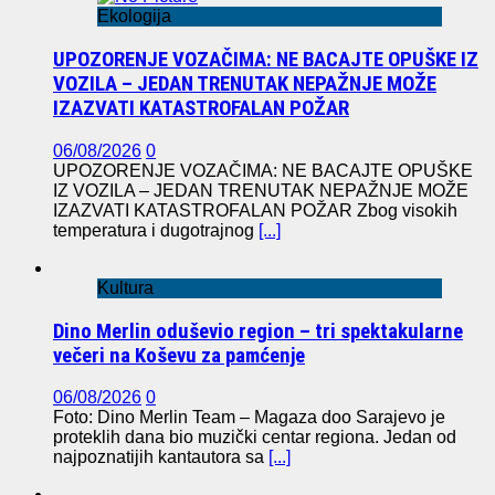
Ekologija
UPOZORENJE VOZAČIMA: NE BACAJTE OPUŠKE IZ
VOZILA – JEDAN TRENUTAK NEPAŽNJE MOŽE
IZAZVATI KATASTROFALAN POŽAR
06/08/2026
0
UPOZORENJE VOZAČIMA: NE BACAJTE OPUŠKE
IZ VOZILA – JEDAN TRENUTAK NEPAŽNJE MOŽE
IZAZVATI KATASTROFALAN POŽAR Zbog visokih
temperatura i dugotrajnog
[...]
Kultura
Dino Merlin oduševio region – tri spektakularne
večeri na Koševu za pamćenje
06/08/2026
0
Foto: Dino Merlin Team – Magaza doo Sarajevo je
proteklih dana bio muzički centar regiona. Jedan od
najpoznatijih kantautora sa
[...]