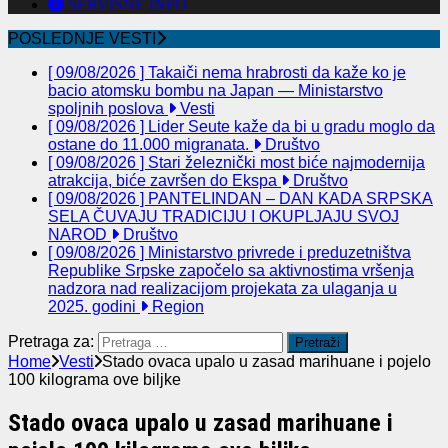
SERVISNE INFO
POSLEDNJE VESTI
[ 09/08/2026 ]
Takaiči nema hrabrosti da kaže ko je
bacio atomsku bombu na Japan — Ministarstvo
spoljnih poslova
Vesti
[ 09/08/2026 ]
Lider Seute kaže da bi u gradu moglo da
ostane do 11.000 migranata.
Društvo
[ 09/08/2026 ]
Stari železnički most biće najmodernija
atrakcija, biće završen do Ekspa
Društvo
[ 09/08/2026 ]
PANTELINDAN – DAN KADA SRPSKA
SELA ČUVAJU TRADICIJU I OKUPLJAJU SVOJ
NAROD
Društvo
[ 09/08/2026 ]
Ministarstvo privrede i preduzetništva
Republike Srpske započelo sa aktivnostima vršenja
nadzora nad realizacijom projekata za ulaganja u
2025. godini
Region
Pretraga za:
Home
Vesti
Stado ovaca upalo u zasad marihuane i pojelo
100 kilograma ove biljke
Stado ovaca upalo u zasad marihuane i