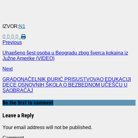
IZVOR:
N1
Previous
Uhapšeno šest osoba u Beogradu zbog šverca kokaina iz
Južne Amerike (VIDEO)
Next
GRADONAČELNIK ĐURIĆ PRISUSTVOVAO EDUKACIJI
DECE OSNOVNIH ŠKOLA O BEZBEDNOM UČEŠĆU U
SAOBRAĆAJ
Be the first to comment
Leave a Reply
Your email address will not be published.
Comment