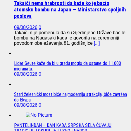
Takaiči nema hrabrosti da kaže ko je bacio
atomsku bombu na Japan — Ministarstvo spoljnih
poslova
09/08/2026
0
Takaiči nije pomenula da su Sjedinjene Države bacile
bombu na Nagasaki kada je govorila na ceremoniji
povodom obeležavanja 81. godišnjice
[...]
Lider Seute kaže da bi u gradu moglo da ostane do 11.000
migranata.
09/08/2026
0
Stari železnički most biće najmodernija atrakcija, biće završen
do Ekspa
09/08/2026
0
PANTELINDAN – DAN KADA SRPSKA SELA ČUVAJU
TRADICIJU I OKUPLJAJU SVOJ NAROD