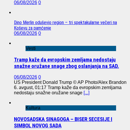
06/08/2026
0
Dino Merlin oduševio region – tri spektakularne večeri na
Koševu za pamćenje
06/08/2026
0
Vesti
Tramp kaže da evropskim zemljama nedostaju
snažne oružane snage zbog oslanjanja na SAD.
06/08/2026
0
US President Donald Trump © AP Photo/Alex Brandon
6. avgust, 01:17 Tramp kaže da evropskim zemljama
nedostaju snažne oružane snage
[...]
Kultura
NOVOSADSKA SINAGOGA – BISER SECESIJE I
SIMBOL NOVOG SADA