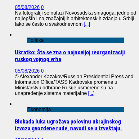
05/08/2026
0
Na fotografiji se nalazi Novosadska sinagoga, jedno od
najlepših i najznačajnijih arhitektonskih zdanja u Srbiji.
Iako se često u svakodnevnom
[...]
Politika
Ukratko: Šta se zna o najnovijoj reorganizaciji
ruskog vojnog vrha
05/08/2026
0
© Alexander Kazakov/Russian Presidential Press and
Information Office/TASS Kadrovske promene u
Ministarstvu odbrane Rusije usmerene su na
unapređenje sistema materijalne
[...]
Ekonomija
Blokada luka ugrožava polovinu ukrajinskog
izvoza gvozdene rude, navodi se u izveštaju.