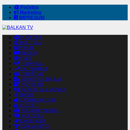
Početna
Marketing
IMPRESUM
POČETNA
POLITIKA
VESTI
REGION
SVET
HRONIKA
EKONOMIJA
DRUŠTVO
SUBOTICA DANAS
NOVI SAD
REPUBLIKA SRPSKA
SPORT
ZANIMLJIVOSTI
RECEPTI
POLJOPRIVREDA
KULTURA
EKOLOGIJA
ZDRAVSTVO