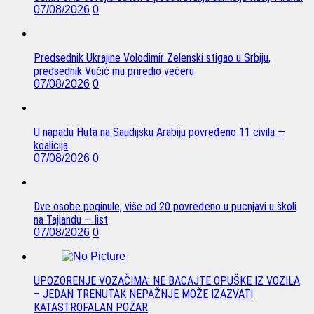
07/08/2026
0
Predsednik Ukrajine Volodimir Zelenski stigao u Srbiju,
predsednik Vučić mu priredio večeru
07/08/2026
0
U napadu Huta na Saudijsku Arabiju povređeno 11 civila —
koalicija
07/08/2026
0
Dve osobe poginule, više od 20 povređeno u pucnjavi u školi
na Tajlandu — list
07/08/2026
0
UPOZORENJE VOZAČIMA: NE BACAJTE OPUŠKE IZ VOZILA
– JEDAN TRENUTAK NEPAŽNJE MOŽE IZAZVATI
KATASTROFALAN POŽAR