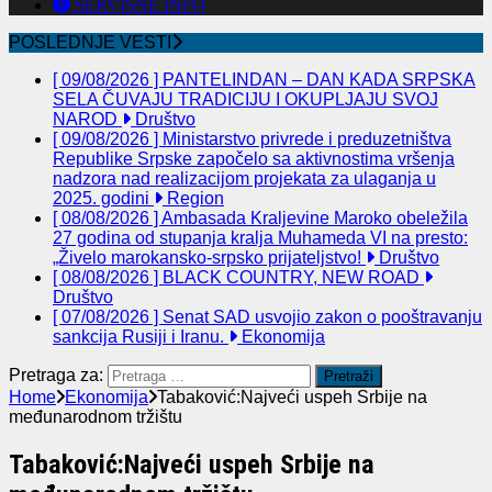
SERVISNE INFO
POSLEDNJE VESTI
[ 09/08/2026 ]
PANTELINDAN – DAN KADA SRPSKA
SELA ČUVAJU TRADICIJU I OKUPLJAJU SVOJ
NAROD
Društvo
[ 09/08/2026 ]
Ministarstvo privrede i preduzetništva
Republike Srpske započelo sa aktivnostima vršenja
nadzora nad realizacijom projekata za ulaganja u
2025. godini
Region
[ 08/08/2026 ]
Ambasada Kraljevine Maroko obeležila
27 godina od stupanja kralja Muhameda VI na presto:
„Živelo marokansko-srpsko prijateljstvo!
Društvo
[ 08/08/2026 ]
BLACK COUNTRY, NEW ROAD
Društvo
[ 07/08/2026 ]
Senat SAD usvojio zakon o pooštravanju
sankcija Rusiji i Iranu.
Ekonomija
Pretraga za:
Home
Ekonomija
Tabaković:Najveći uspeh Srbije na
međunarodnom tržištu
Tabaković:Najveći uspeh Srbije na