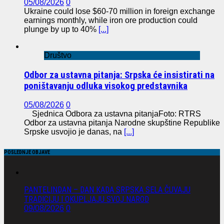
05/08/2026
0
Ukraine could lose $60-70 million in foreign exchange
earnings monthly, while iron ore production could
plunge by up to 40%
[...]
Društvo
Odbor za ustavna pitanja: Srpska će insistirati na
poništavanju odluka visokog predstavnika
05/08/2026
0
Sjednica Odbora za ustavna pitanjaFoto: RTRS
Odbor za ustavna pitanja Narodne skupštine Republike
Srpske usvojio je danas, na
[...]
POSLEDNJE OBJAVE
PANTELINDAN – DAN KADA SRPSKA SELA ČUVAJU
TRADICIJU I OKUPLJAJU SVOJ NAROD
09/08/2026
0