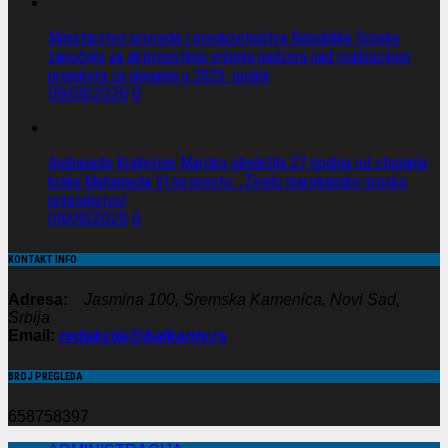
Ministarstvo privrede i preduzetništva Republike Srpske
započelo sa aktivnostima vršenja nadzora nad realizacijom
projekata za ulaganja u 2025. godini
09/08/2026
0
Ambasada Kraljevine Maroko obeležila 27 godina od stupanja
kralja Muhameda VI na presto: „Živelo marokansko-srpsko
prijateljstvo!
08/08/2026
0
KONTAKT INFO
Adresa:
Jasmina 100, Sremska Kamenica, Novi Sad,
Srbija
Email:
redakcija@balkantv.rs
BROJ PREGLEDA
658758397