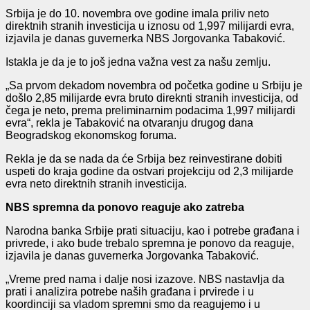
Srbija je do 10. novembra ove godine imala priliv neto
direktnih stranih investicija u iznosu od 1,997 milijardi evra,
izjavila je danas guvernerka NBS Jorgovanka Tabaković.
Istakla je da je to još jedna važna vest za našu zemlju.
„Sa prvom dekadom novembra od početka godine u Srbiju je
došlo 2,85 milijarde evra bruto direknti stranih investicija, od
čega je neto, prema preliminarnim podacima 1,997 milijardi
evra“, rekla je Tabaković na otvaranju drugog dana
Beogradskog ekonomskog foruma.
Rekla je da se nada da će Srbija bez reinvestirane dobiti
uspeti do kraja godine da ostvari projekciju od 2,3 milijarde
evra neto direktnih stranih investicija.
NBS spremna da ponovo reaguje ako zatreba
Narodna banka Srbije prati situaciju, kao i potrebe građana i
privrede, i ako bude trebalo spremna je ponovo da reaguje,
izjavila je danas guvernerka Jorgovanka Tabaković.
„Vreme pred nama i dalje nosi izazove. NBS nastavlja da
prati i analizira potrebe naših građana i prvirede i u
koordinciji sa vladom spremni smo da reagujemo i u