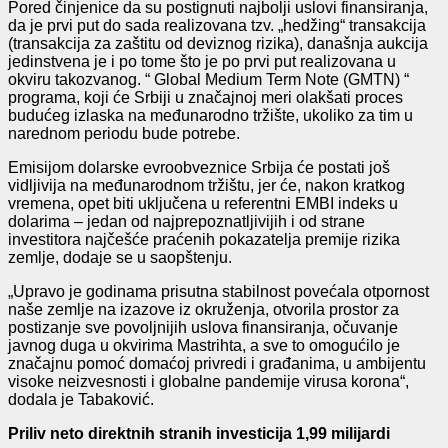
Pored činjenice da su postignuti najbolji uslovi finansiranja,
da je prvi put do sada realizovana tzv. „hedžing“ transakcija
(transakcija za zaštitu od deviznog rizika), današnja aukcija
jedinstvena je i po tome što je po prvi put realizovana u
okviru takozvanog. “ Global Medium Term Note (GMTN) “
programa, koji će Srbiji u značajnoj meri olakšati proces
budućeg izlaska na međunarodno tržište, ukoliko za tim u
narednom periodu bude potrebe.
Emisijom dolarske evroobveznice Srbija će postati još
vidljivija na međunarodnom tržištu, jer će, nakon kratkog
vremena, opet biti uključena u referentni EMBI indeks u
dolarima – jedan od najprepoznatljivijih i od strane
investitora najčešće praćenih pokazatelja premije rizika
zemlje, dodaje se u saopštenju.
„Upravo je godinama prisutna stabilnost povećala otpornost
naše zemlje na izazove iz okruženja, otvorila prostor za
postizanje sve povoljnijih uslova finansiranja, očuvanje
javnog duga u okvirima Mastrihta, a sve to omogućilo je
značajnu pomoć domaćoj privredi i građanima, u ambijentu
visoke neizvesnosti i globalne pandemije virusa korona“,
dodala je Tabaković.
Priliv neto direktnih stranih investicija 1,99 milijardi