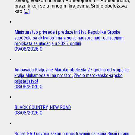
Svetog velikomučenika Pantelejmona – Pantelindana,
praznik koji se u mnogim krajevima Srbije obeležava
kao
[...]
Ministarstvo privrede i preduzetništva Republike Srpske
započelo sa aktivnostima vršenja nadzora nad realizacijom
projekata za ulaganja u 2025. godini
09/08/2026
0
Ambasada Kraljevine Maroko obeležila 27 godina od stupanja
kralja Muhameda VI na presto: „Živelo marokansko-srpsko
prijateljstvo!
08/08/2026
0
BLACK COUNTRY, NEW ROAD
08/08/2026
0
Senat SAD usvojio zakon o pooštravanju sankcija Rusiji i Iranu.