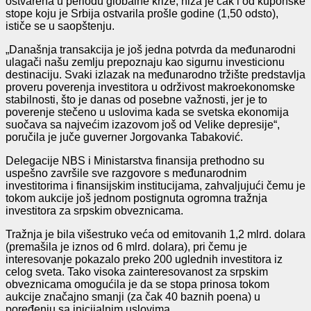
ostvarena u periodu globalne krize, niža je čak i od kuponske
stope koju je Srbija ostvarila prošle godine (1,50 odsto),
ističe se u saopštenju.
„Današnja transakcija je još jedna potvrda da međunarodni
ulagači našu zemlju prepoznaju kao sigurnu investicionu
destinaciju. Svaki izlazak na međunarodno tržište predstavlja
proveru poverenja investitora u održivost makroekonomske
stabilnosti, što je danas od posebne važnosti, jer je to
poverenje stečeno u uslovima kada se svetska ekonomija
suočava sa najvećim izazovom još od Velike depresije“,
poručila je juče guverner Jorgovanka Tabaković.
Delegacije NBS i Ministarstva finansija prethodno su
uspešno završile sve razgovore s međunarodnim
investitorima i finansijskim institucijama, zahvaljujući čemu je
tokom aukcije još jednom postignuta ogromna tražnja
investitora za srpskim obveznicama.
Tražnja je bila višestruko veća od emitovanih 1,2 mlrd. dolara
(premašila je iznos od 6 mlrd. dolara), pri čemu je
interesovanje pokazalo preko 200 uglednih investitora iz
celog sveta. Tako visoka zainteresovanost za srpskim
obveznicama omogućila je da se stopa prinosa tokom
aukcije značajno smanji (za čak 40 baznih poena) u
poređenju sa inicijalnim uslovima.