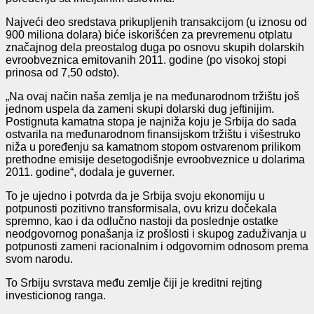
Najveći deo sredstava prikupljenih transakcijom (u iznosu od
900 miliona dolara) biće iskorišćen za prevremenu otplatu
značajnog dela preostalog duga po osnovu skupih dolarskih
evroobveznica emitovanih 2011. godine (po visokoj stopi
prinosa od 7,50 odsto).
„Na ovaj način naša zemlja je na međunarodnom tržištu još
jednom uspela da zameni skupi dolarski dug jeftinijim.
Postignuta kamatna stopa je najniža koju je Srbija do sada
ostvarila na međunarodnom finansijskom tržištu i višestruko
niža u poređenju sa kamatnom stopom ostvarenom prilikom
prethodne emisije desetogodišnje evroobveznice u dolarima
2011. godine“, dodala je guverner.
To je ujedno i potvrda da je Srbija svoju ekonomiju u
potpunosti pozitivno transformisala, ovu krizu dočekala
spremno, kao i da odlučno nastoji da poslednje ostatke
neodgovornog ponašanja iz prošlosti i skupog zaduživanja u
potpunosti zameni racionalnim i odgovornim odnosom prema
svom narodu.
To Srbiju svrstava među zemlje čiji je kreditni rejting
investicionog ranga.