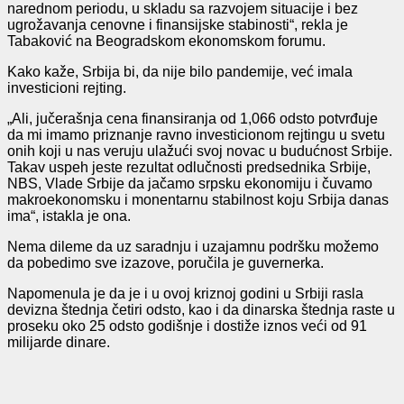
narednom periodu, u skladu sa razvojem situacije i bez
ugrožavanja cenovne i finansijske stabinosti“, rekla je
Tabaković na Beogradskom ekonomskom forumu.
Kako kaže, Srbija bi, da nije bilo pandemije, već imala
investicioni rejting.
„Ali, jučerašnja cena finansiranja od 1,066 odsto potvrđuje
da mi imamo priznanje ravno investicionom rejtingu u svetu
onih koji u nas veruju ulažući svoj novac u budućnost Srbije.
Takav uspeh jeste rezultat odlučnosti predsednika Srbije,
NBS, Vlade Srbije da jačamo srpsku ekonomiju i čuvamo
makroekonomsku i monentarnu stabilnost koju Srbija danas
ima“, istakla je ona.
Nema dileme da uz saradnju i uzajamnu podršku možemo
da pobedimo sve izazove, poručila je guvernerka.
Napomenula je da je i u ovoj kriznoj godini u Srbiji rasla
devizna štednja četiri odsto, kao i da dinarska štednja raste u
proseku oko 25 odsto godišnje i dostiže iznos veći od 91
milijarde dinare.