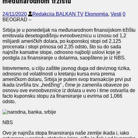
međunarodnom tržištu
24/11/2020
Redakcija BALKAN TV
Ekonomija
,
Vesti
0
BEOGRAD –
Srbija je u ponedeljak na međunarodnom finansijskom tržištu
emitovala desetogodišnju evroobveznicu u iznosu od 1,2
milijardi američkih dolara, po kuponskoj stopi od 2,125
procenata i stopi prinosa od 2,35 odsto, što su do sada
najniže kamatne stope, odnosno najbolji uslovi koje je
postigla za finansiranje u dolarima, saopšteno je iz NBS.
Istovremeno, u cilju zaštite javnog duga od deviznog rizika,
odnosno od volatilnosti u kretanju kursa evra prema
američkom dolaru, Srbija je putem svop transakcije prvi put
ikada izvršila tzv. „hedžing“ , čime je zamenila obaveze po
osnovu ove evroobveznice iz dolara u evro i time ostvarila de
facto kuponsku stopu za finansiranje u evrima od 1,066
odsto.
NBS
Ovo je najniža stopa finansiranja naše zemlje ikada i, iako