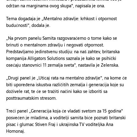
održan na marginama ovog skupa“, napisala je ona.
Tema događaja je „Mentalno zdravlje: krhkost i otpornost
budućnosti“, dodala je.
„Na prvom panelu Samita razgovaraćemo o tome kako se
brinuti o mentalnom zdravlju i negovati otpornost.
Predstavljamo jedinstvenu studiju: na naš zahtev, britanska
kompanija Alligators Solutions saznala je kako se psihički
osećaju stanovnici 11 zemalja sveta“, nastavila je Zelenska.
„Drugi panel je „Uticaj rata na mentalno zdravlje“, na kome će
biti upoređena iskustva različitih zemalja i generacija koje su
doživele rat, te će se tražiti načini kako se izboriti sa
posttraumatskim stresom.
Treći panel „Generacija koja će vladati svetom za 15 godina“
posvećen je mladima, a voditelji samita biće poznati britanski
pisac i glumac Stiven Fraj i ukrajinska TV voditeljka Ana
Homonaj.