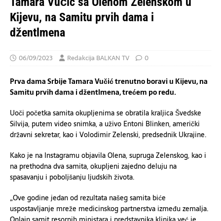
Tamara Vučić sa Olenom Zelenskom u
Kijevu, na Samitu prvih dama i
džentlmena
06/09/2023
Redakcija BALKAN TV
0
Prva dama Srbije Tamara Vučić trenutno boravi u Kijevu, na
Samitu prvih dama i džentlmena, trećem po redu.
Uoči početka samita okupljenima se obratila kraljica Švedske
Silvija, putem video snimka, a uživo Entoni Blinken, američki
državni sekretar, kao i Volodimir Zelenski, predsednik Ukrajine.
Kako je na Instagramu objavila Olena, supruga Zelenskog, kao i
na prethodna dva samita, okupljeni zajedno deluju na
spasavanju i poboljšanju ljudskih života.
„Ove godine jedan od rezultata našeg samita biće
uspostavljanje mreže medicinskog partnerstva između zemalja.
Onlajn samit resornih ministara i predstavnika klinika već je