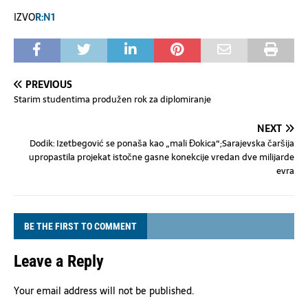
IZVO
R:N1
PREVIOUS
Starim studentima produžen rok za diplomiranje
NEXT
Dodik: Izetbegović se ponaša kao „mali Đokica“;Sarajevska čaršija
upropastila projekat istočne gasne konekcije vredan dve milijarde
evra
BE THE FIRST TO COMMENT
Leave a Reply
Your email address will not be published.