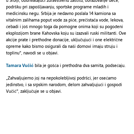
u Srbiji, obuhvatajući zdravstvenu zaštitu, obrazovanje dece,
podršku pri zapošljavanju, sportske programe mladih i
medicinsku negu. Srbija je nedavno poslala 14 kamiona sa
vitalnim zalihama poput vode za piće, prečistača vode, lekova,
ćebadi i još mnogo toga da pomogne onima koji su pogođeni
eksplozijom brane Kahovska koju su izazvali ruski militanti. Ove
akcije prate i prethodne donacije, uključujući i one električne
opreme kako bismo osigurali da naši domovi imaju struju i
toplinu“, navodi se u objavi.
Tamara Vučić
bila je gošća i prethodna dva samita, podsećaju.
„Zahvaljujemo joj na nepokolebljivoj podršci, jer osećamo
jedinstvo, i sa srpskim narodom, delom zahvaljujući i gospođi
Vučić“, zaključuje se u objavi.