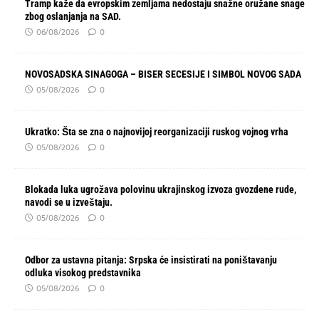
Tramp kaže da evropskim zemljama nedostaju snažne oružane snage
zbog oslanjanja na SAD.
06/08/2026
0
NOVOSADSKA SINAGOGA – BISER SECESIJE I SIMBOL NOVOG SADA
05/08/2026
0
Ukratko: Šta se zna o najnovijoj reorganizaciji ruskog vojnog vrha
05/08/2026
0
Blokada luka ugrožava polovinu ukrajinskog izvoza gvozdene rude,
navodi se u izveštaju.
05/08/2026
0
Odbor za ustavna pitanja: Srpska će insistirati na poništavanju
odluka visokog predstavnika
05/08/2026
0