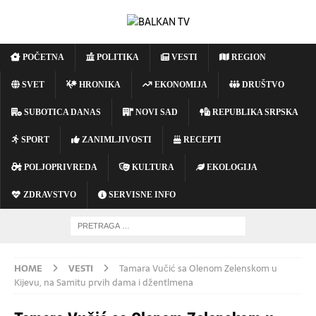
POČETNA
POLITIKA
VESTI
REGION
SVET
HRONIKA
EKONOMIJA
DRUŠTVO
SUBOTICA DANAS
NOVI SAD
REPUBLIKA SRPSKA
SPORT
ZANIMLJIVOSTI
RECEPTI
POLJOPRIVREDA
KULTURA
EKOLOGIJA
ZDRAVSTVO
SERVISNE INFO
HOME
VESTI
Tamara Vučić sa Olenom Zelenskom u
Kijevu, na Samitu prvih dama i džentlmena