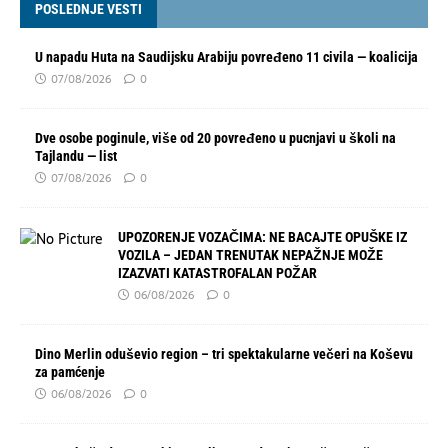
POSLEDNJE VESTI
U napadu Huta na Saudijsku Arabiju povređeno 11 civila — koalicija
07/08/2026
0
Dve osobe poginule, više od 20 povređeno u pucnjavi u školi na
Tajlandu — list
07/08/2026
0
UPOZORENJE VOZAČIMA: NE BACAJTE OPUŠKE IZ
VOZILA – JEDAN TRENUTAK NEPAŽNJE MOŽE
IZAZVATI KATASTROFALAN POŽAR
06/08/2026
0
Dino Merlin oduševio region – tri spektakularne večeri na Koševu
za pamćenje
06/08/2026
0