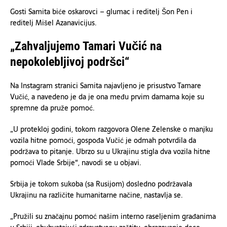
Gosti Samita biće oskarovci – glumac i reditelj Šon Pen i
reditelj Mišel Azanavicijus.
„Zahvaljujemo Tamari Vučić na
nepokolebljivoj podršci“
Na Instagram stranici Samita najavljeno je prisustvo Tamare
Vučić, a navedeno je da je ona među prvim damama koje su
spremne da pruže pomoć.
„U protekloj godini, tokom razgovora Olene Zelenske o manjku
vozila hitne pomoći, gospođa Vučić je odmah potvrdila da
podržava to pitanje. Ubrzo su u Ukrajinu stigla dva vozila hitne
pomoći Vlade Srbije“, navodi se u objavi.
Srbija je tokom sukoba (sa Rusijom) dosledno podržavala
Ukrajinu na različite humanitarne načine, nastavlja se.
„Pružili su značajnu pomoć našim interno raseljenim građanima