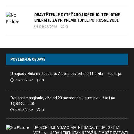
OBAVEŠTENJE O OTEŽANOJ ISPORUCI TOPLOTNE
ENERGIJE ZA PRIPREMU TOPLE POTROŠNE VODE
04/08/2026
0
POSLEDNJE OBJAVE
U napadu Huta na Saudijsku Arabiju povređeno 11 civila — koalicija
07/08/2026
0
Dve osobe poginule, više od 20 povređeno u pucnjavi u školi na
Tajlandu — list
07/08/2026
0
UPOZORENJE VOZAČIMA: NE BACAJTE OPUŠKE IZ
VOZILA – JEDAN TRENUTAK NEPAŽNJE MOŽE IZAZVATI