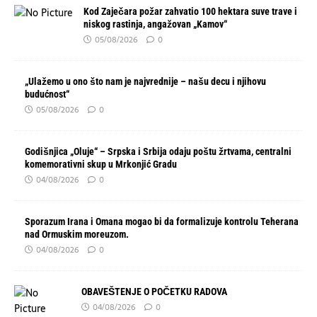
Kod Zaječara požar zahvatio 100 hektara suve trave i
niskog rastinja, angažovan „Kamov“
05/08/2026
0
„Ulažemo u ono što nam je najvrednije – našu decu i njihovu
budućnost“
05/08/2026
0
Godišnjica „Oluje“ – Srpska i Srbija odaju poštu žrtvama, centralni
komemorativni skup u Mrkonjić Gradu
04/08/2026
0
Sporazum Irana i Omana mogao bi da formalizuje kontrolu Teherana
nad Ormuskim moreuzom.
04/08/2026
0
OBAVEŠTENJE O POČETKU RADOVA
04/08/2026
0