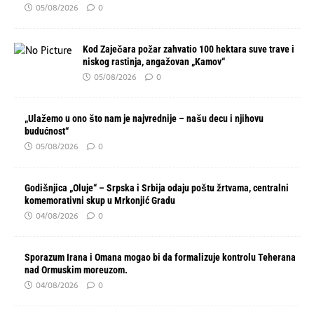
05/08/2026
0
Kod Zaječara požar zahvatio 100 hektara suve trave i
niskog rastinja, angažovan „Kamov“
05/08/2026
0
„Ulažemo u ono što nam je najvrednije – našu decu i njihovu
budućnost“
05/08/2026
0
Godišnjica „Oluje“ – Srpska i Srbija odaju poštu žrtvama, centralni
komemorativni skup u Mrkonjić Gradu
04/08/2026
0
Sporazum Irana i Omana mogao bi da formalizuje kontrolu Teherana
nad Ormuskim moreuzom.
04/08/2026
0