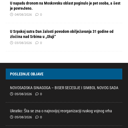
U napadu dronom na Moskovsku oblast poginulo je pet osoba, a šest
je povređeno.
04/08/2026
0
U Srpskoj sutra Dan žalosti povodom obilježavanja 31 godine od
zločina nad Srbima u „Oluji“
03/08/2026
0
POSLEDNJE OBJAVE
NOVOSADSKA SINAGOGA – BISER SECESIJE I SIMBOL NOVOG SADA
05/08/2026
0
Ukratko: Šta se zna o najnovijoj reorganizaciji ruskog vojnog vrha
05/08/2026
0