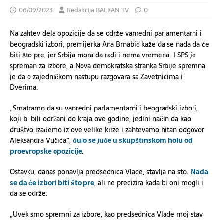
06/09/2023
Redakcija BALKAN TV
0
Na zahtev dela opozicije da se održe vanredni parlamentarni i
beogradski izbori, premijerka Ana Brnabić kaže da se nada da će
biti što pre, jer Srbija mora da radi i nema vremena. I SPS je
spreman za izbore, a Nova demokratska stranka Srbije spremna
je da o zajedničkom nastupu razgovara sa Zavetnicima i
Dverima.
„Smatramo da su vanredni parlamentarni i beogradski izbori,
koji bi bili održani do kraja ove godine, jedini način da kao
društvo izađemo iz ove velike krize i zahtevamo hitan odgovor
Aleksandra Vučića“,
čulo se juče u skupštinskom holu od
proevropske opozicije
.
Ostavku, danas ponavlja predsednica Vlade, stavlja na sto.
Nada
se da će izbori biti što pre
, ali ne precizira kada bi oni mogli i
da se održe.
„Uvek smo spremni za izbore, kao predsednica Vlade moj stav