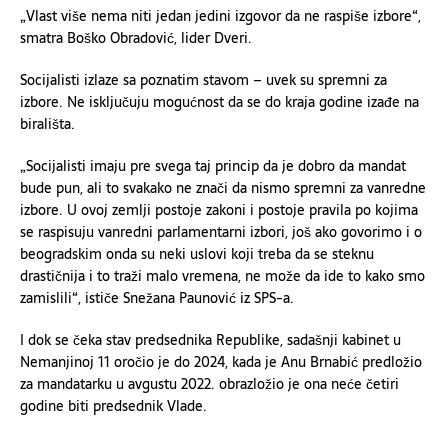
„Vlast više nema niti jedan jedini izgovor da ne raspiše izbore“,
smatra Boško Obradović, lider Dveri.
Socijalisti izlaze sa poznatim stavom – uvek su spremni za
izbore. Ne isključuju mogućnost da se do kraja godine izađe na
birališta.
„Socijalisti imaju pre svega taj princip da je dobro da mandat
bude pun, ali to svakako ne znači da nismo spremni za vanredne
izbore. U ovoj zemlji postoje zakoni i postoje pravila po kojima
se raspisuju vanredni parlamentarni izbori, još ako govorimo i o
beogradskim onda su neki uslovi koji treba da se steknu
drastičnija i to traži malo vremena, ne može da ide to kako smo
zamislili“, ističe Snežana Paunović iz SPS-a.
I dok se čeka stav predsednika Republike, sadašnji kabinet u
Nemanjinoj 11 oročio je do 2024, kada je Anu Brnabić predložio
za mandatarku u avgustu 2022. obrazložio je ona neće četiri
godine biti predsednik Vlade.