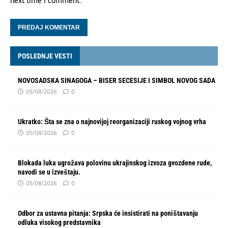
next time I comment.
POSLEDNJE VESTI
NOVOSADSKA SINAGOGA – BISER SECESIJE I SIMBOL NOVOG SADA
05/08/2026
0
Ukratko: Šta se zna o najnovijoj reorganizaciji ruskog vojnog vrha
05/08/2026
0
Blokada luka ugrožava polovinu ukrajinskog izvoza gvozdene rude,
navodi se u izveštaju.
05/08/2026
0
Odbor za ustavna pitanja: Srpska će insistirati na poništavanju
odluka visokog predstavnika