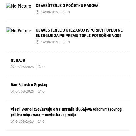
OBAVEŠTENJE O POČETKU RADOVA
04/08/2026
0
OBAVEŠTENJE O OTEŽANOJ ISPORUCI TOPLOTNE
ENERGIJE ZA PRIPREMU TOPLE POTROŠNE VODE
04/08/2026
0
NSBAJK
04/08/2026
0
Dan žalosti u Srpskoj
04/08/2026
0
Vlasti Seute izveštavaju o 88 smrtnih slučajeva tokom masovnog
priliva migranata — novinska agencija
04/08/2026
0