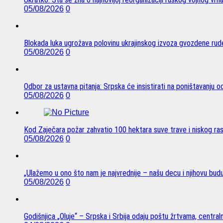
05/08/2026
0
Blokada luka ugrožava polovinu ukrajinskog izvoza gvozdene rude
05/08/2026
0
Odbor za ustavna pitanja: Srpska će insistirati na poništavanju 
05/08/2026
0
Kod Zaječara požar zahvatio 100 hektara suve trave i niskog ra
05/08/2026
0
„Ulažemo u ono što nam je najvrednije – našu decu i njihovu bud
05/08/2026
0
Godišnjica „Oluje“ – Srpska i Srbija odaju poštu žrtvama, centra