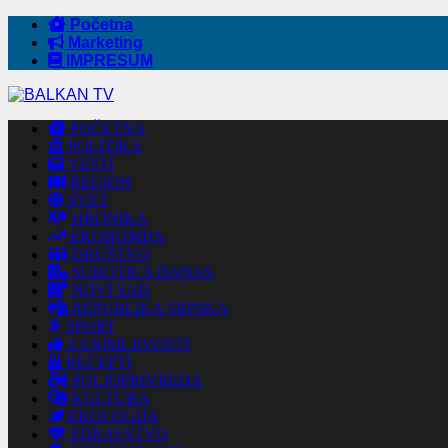
Početna
Marketing
IMPRESUM
POČETNA
POLITIKA
VESTI
REGION
SVET
HRONIKA
EKONOMIJA
DRUŠTVO
SUBOTICA DANAS
NOVI SAD
REPUBLIKA SRPSKA
SPORT
ZANIMLJIVOSTI
RECEPTI
POLJOPRIVREDA
KULTURA
EKOLOGIJA
ZDRAVSTVO