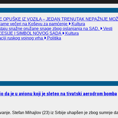
 OPUŠKE IZ VOZILA – JEDAN TRENUTAK NEPAŽNJE MO
kularne večeri na Koševu za pamćenje
Kultura
taju snažne oružane snage zbog oslanjanja na SAD.
Vesti
ESIJE I SIMBOL NOVOG SADA
Kultura
aciji ruskog vojnog vrha
Politika
io da je u avionu koji je sleteo na tivatski aerodrom bomba
ivanje. Stefan Mihajlov (23) iz Srbije uhapšen je zbog sumnje da 