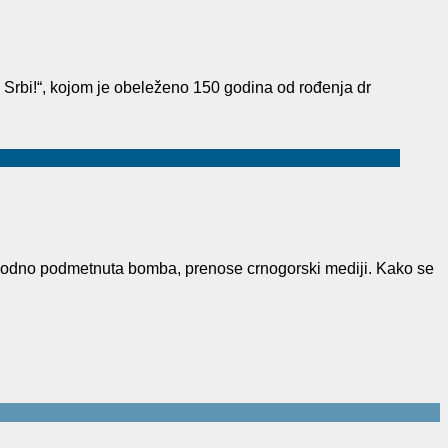
Srbi!“, kojom je obeleženo 150 godina od rođenja dr
avodno podmetnuta bomba, prenose crnogorski mediji. Kako se