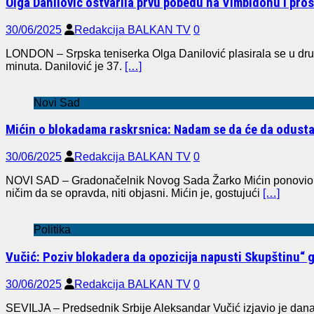
Olga Danilović ostvarila prvu pobedu na Vimbldonu i proš
30/06/2025
Redakcija BALKAN TV
0
LONDON – Srpska teniserka Olga Danilović plasirala se u drugo
minuta. Danilović je 37.
[…]
Novi Sad
Mićin o blokadama raskrsnica: Nadam se da će da odusta
30/06/2025
Redakcija BALKAN TV
0
NOVI SAD – Gradonačelnik Novog Sada Žarko Mićin ponovio je 
ničim da se opravda, niti objasni. Mićin je, gostujući
[…]
Politika
Vučić: Poziv blokadera da opozicija napusti Skupštinu“ g
30/06/2025
Redakcija BALKAN TV
0
SEVILJA – Predsednik Srbije Aleksandar Vučić izjavio je danas