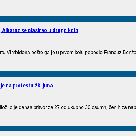
, Alkaraz se plasirao u drugo kolo
 Vimbldona pošto ga je u prvom kolu pobedio Francuz Benžamen B
je na protestu 28. juna
ilo je danas pritvor za 27 od ukupno 30 osumnjičenih za napad 