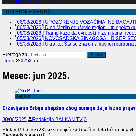
SERVISNE INFO
POSLEDNJE VESTI
[ 06/08/2026 ]
UPOZORENJE VOZAČIMA: NE BACAJTE
[ 06/08/2026 ]
Dino Merlin oduševio region – tri spekta
[ 06/08/2026 ]
Tramp kaže da evropskim zemljama nedos
[ 05/08/2026 ]
NOVOSADSKA SINAGOGA – BISER SEC
[ 05/08/2026 ]
Ukratko: Šta se zna o najnovijoj reorganiz
Pretraga za:
Home
2025
jun
Mesec:
jun 2025.
Region
Državljanin Srbije uhapšen zbog sumnje da je lažno prijav
30/06/2025
Redakcija BALKAN TV
0
Stefan Mihajlov (23) se sumnjiči za krivično delo lažno prijavlj
Beograda sleteo u
[…]