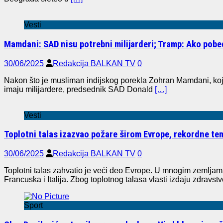
Vesti
Mamdani: SAD nisu potrebni milijarderi; Tramp: Ako pobe
30/06/2025
Redakcija BALKAN TV
0
Nakon što je musliman indijskog porekla Zohran Mamdani, koji
imaju milijardere, predsednik SAD Donald
[…]
Vesti
Toplotni talas izazvao požare širom Evrope, rekordne temp
30/06/2025
Redakcija BALKAN TV
0
Toplotni talas zahvatio je veći deo Evrope. U mnogim zemljam
Francuska i Italija. Zbog toplotnog talasa vlasti izdaju zdravs
Sport