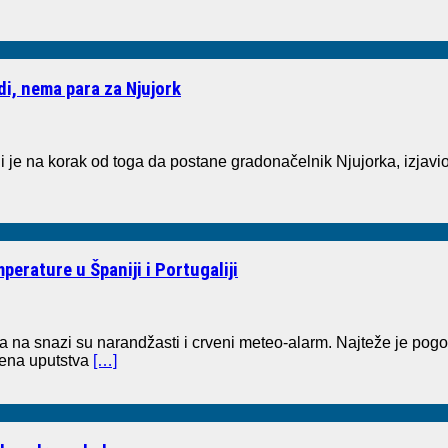
di, nema para za Njujork
 je na korak od toga da postane gradonačelnik Njujorka, izjav
erature u Španiji i Portugaliji
a na snazi su narandžasti i crveni meteo-alarm. Najteže je pog
tvena uputstva
[…]