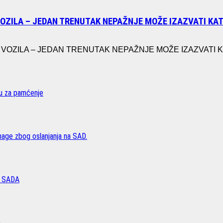
VOZILA – JEDAN TRENUTAK NEPAŽNJE MOŽE IZAZVATI K
ZILA – JEDAN TRENUTAK NEPAŽNJE MOŽE IZAZVATI KATA
vu za pamćenje
age zbog oslanjanja na SAD.
 SADA
a