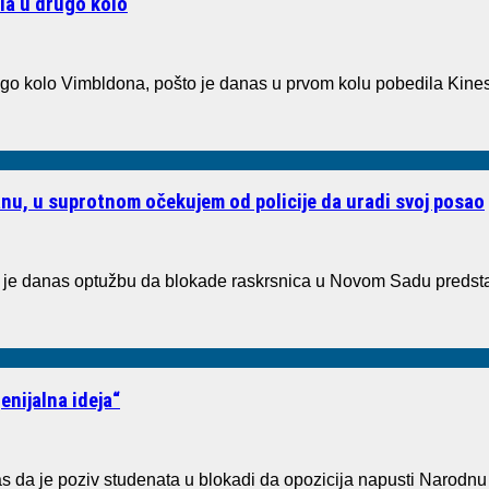
la u drugo kolo
 kolo Vimbldona, pošto je danas u prvom kolu pobedila Kineskin
nu, u suprotnom očekujem od policije da uradi svoj posao
danas optužbu da blokade raskrsnica u Novom Sadu predstavljaj
enijalna ideja“
 da je poziv studenata u blokadi da opozicija napusti Narodnu s