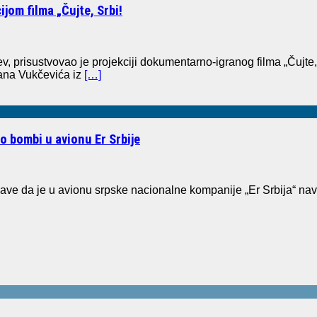
jom filma „Čujte, Srbi!
risustvovao je projekciji dokumentarno-igranog filma „Čujte, 
rana Vukčevića iz
[…]
o bombi u avionu Er Srbije
jave da je u avionu srpske nacionalne kompanije „Er Srbija“ n