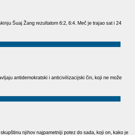
ju Šuaj Žang rezultatom 6:2, 6:4. Meč je trajao sat i 24
u antidemokratski i anticivilizacijski čin, koji ne može
kupštinu njihov najpametniji potez do sada, koji on, kako je