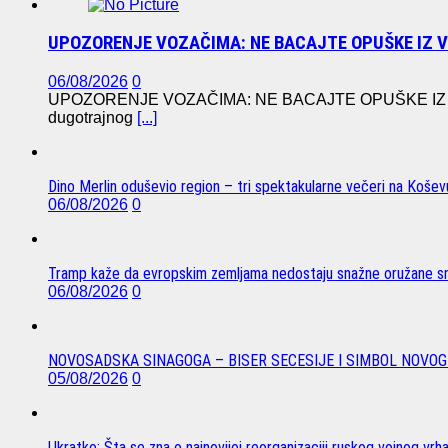
UPOZORENJE VOZAČIMA: NE BACAJTE OPUŠKE IZ 
06/08/2026
0
UPOZORENJE VOZAČIMA: NE BACAJTE OPUŠKE IZ VO
dugotrajnog
[...]
Dino Merlin oduševio region – tri spektakularne večeri na Koše
06/08/2026
0
Tramp kaže da evropskim zemljama nedostaju snažne oružane sn
06/08/2026
0
NOVOSADSKA SINAGOGA – BISER SECESIJE I SIMBOL NOVOG
05/08/2026
0
Ukratko: Šta se zna o najnovijoj reorganizaciji ruskog vojnog vrh