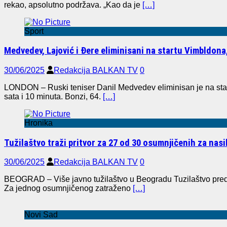
rekao, apsolutno podržava. „Kao da je
[…]
Sport
Medvedev, Lajović i Đere eliminisani na startu Vimbldona
30/06/2025
Redakcija BALKAN TV
0
LONDON – Ruski teniser Danil Medvedev eliminisan je na startu
sata i 10 minuta. Bonzi, 64.
[…]
Hronika
Tužilaštvo traži pritvor za 27 od 30 osumnjičenih za nasil
30/06/2025
Redakcija BALKAN TV
0
BEOGRAD – Više javno tužilaštvo u Beogradu Tuzilaštvo predlož
Za jednog osumnjičenog zatraženo
[…]
Novi Sad