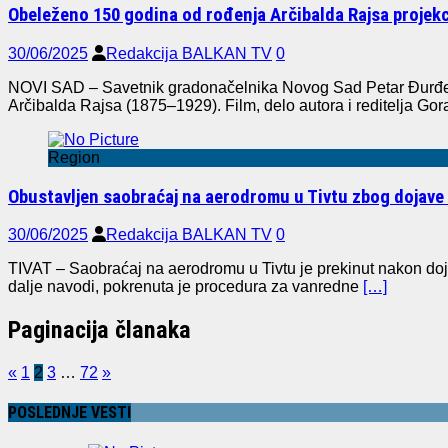
Obeleženo 150 godina od rođenja Arčibalda Rajsa projekci
30/06/2025
Redakcija BALKAN TV
0
NOVI SAD – Savetnik gradonačelnika Novog Sad Petar Đurđev, p
Arčibalda Rajsa (1875–1929). Film, delo autora i reditelja Go
Region
Obustavljen saobraćaj na aerodromu u Tivtu zbog dojave 
30/06/2025
Redakcija BALKAN TV
0
TIVAT – Saobraćaj na aerodromu u Tivtu je prekinut nakon do
dalje navodi, pokrenuta je procedura za vanredne
[…]
Paginacija članaka
«
1
2
3
…
72
»
POSLEDNJE VESTI