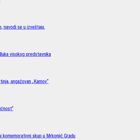
, navodi se u izveštaju.
odluka visokog predstavnika
stinja, angažovan „Kamov“
ućnost“
lni komemorativni skup u Mrkonjić Gradu