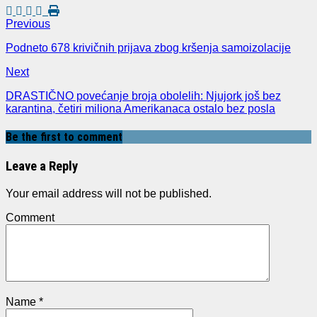
Previous
Podneto 678 krivičnih prijava zbog kršenja samoizolacije
Next
DRASTIČNO povećanje broja obolelih: Njujork još bez
karantina, četiri miliona Amerikanaca ostalo bez posla
Be the first to comment
Leave a Reply
Your email address will not be published.
Comment
Name
*