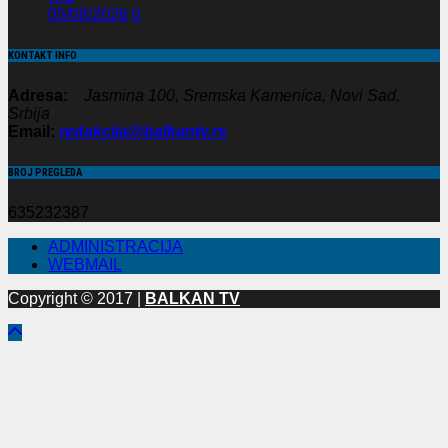
05/08/2026
0
KONTAKT INFO
Adresa:
Jasmina 100, Sremska Kamenica, Novi Sad,
Srbija
Email:
redakcija@balkantv.rs
BROJ PREGLEDA
635232387
ADMINISTRACIJA
WEBMAIL
Copyright © 2017 |
BALKAN TV