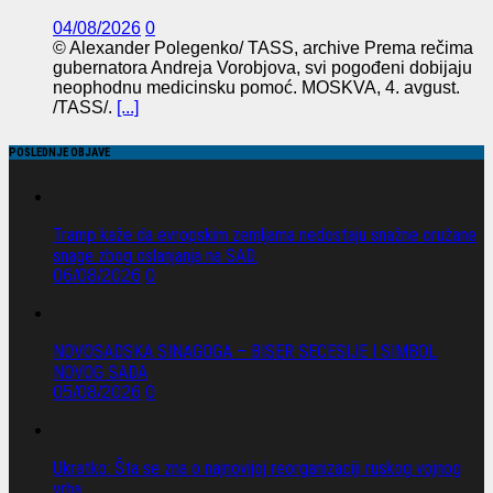
04/08/2026
0
© Alexander Polegenko/ TASS, archive Prema rečima
gubernatora Andreja Vorobjova, svi pogođeni dobijaju
neophodnu medicinsku pomoć. MOSKVA, 4. avgust.
/TASS/.
[...]
POSLEDNJE OBJAVE
Tramp kaže da evropskim zemljama nedostaju snažne oružane
snage zbog oslanjanja na SAD.
06/08/2026
0
NOVOSADSKA SINAGOGA – BISER SECESIJE I SIMBOL
NOVOG SADA
05/08/2026
0
Ukratko: Šta se zna o najnovijoj reorganizaciji ruskog vojnog
vrha