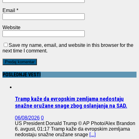
Email
*
Website
Save my name, email, and website in this browser for the
next time I comment.
POSLEDNJE VESTI
Tramp kaže da evropskim zemljama nedostaju
snažne oružane snage zbog oslanjanja na SAD.
06/08/2026
0
US President Donald Trump © AP Photo/Alex Brandon
6. avgust, 01:17 Tramp kaže da evropskim zemljama
nedostaju snažne oružane snage
[...]