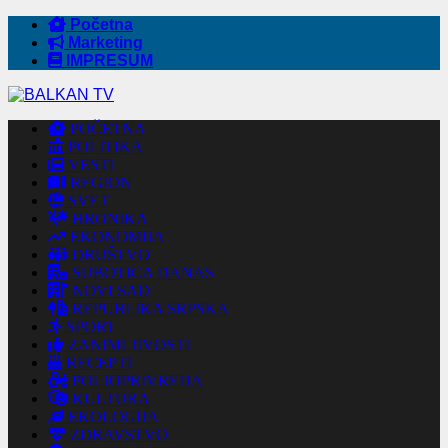
Početna
Marketing
IMPRESUM
POČETNA
POLITIKA
VESTI
REGION
SVET
HRONIKA
EKONOMIJA
DRUŠTVO
SUBOTICA DANAS
NOVI SAD
REPUBLIKA SRPSKA
SPORT
ZANIMLJIVOSTI
RECEPTI
POLJOPRIVREDA
KULTURA
EKOLOGIJA
ZDRAVSTVO