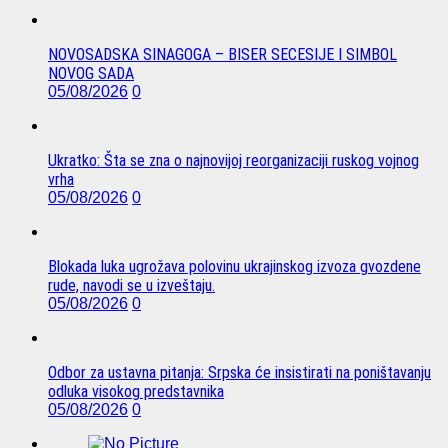
NOVOSADSKA SINAGOGA – BISER SECESIJE I SIMBOL
NOVOG SADA
05/08/2026
0
Ukratko: Šta se zna o najnovijoj reorganizaciji ruskog vojnog
vrha
05/08/2026
0
Blokada luka ugrožava polovinu ukrajinskog izvoza gvozdene
rude, navodi se u izveštaju.
05/08/2026
0
Odbor za ustavna pitanja: Srpska će insistirati na poništavanju
odluka visokog predstavnika
05/08/2026
0