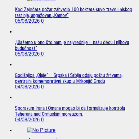
Kod Zaječara požar zahvatio 100 hektara suve trave i niskog
rastinja, angažovan „Kamov“
05/08/2026
0
„Ulažemo u ono što nam je najvrednije – našu decu i njihovu
budućnost“
05/08/2026
0
Godišnjica „Oluje“ – Srpska i Srbija odaju poštu žrtvama,
centralni komemorativni skup u Mrkonjić Gradu
04/08/2026
0
Sporazum Irana i Omana mogao bi da formalizuje kontrolu
Teherana nad Ormuskim moreuzom.
04/08/2026
0