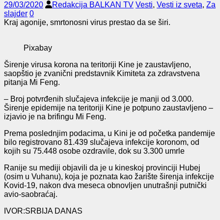
29/03/2020
Redakcija BALKAN TV
Vesti
,
Vesti iz sveta
,
Za
slajder
0
Kraj agonije, smrtonosni virus prestao da se širi.
Pixabay
Širenje virusa korona na teritoriji Kine je zaustavljeno,
saopštio je zvanični predstavnik Kimiteta za zdravstvena
pitanja Mi Feng.
– Broj potvrđenih slučajeva infekcije je manji od 3.000.
Širenje epidemije na teritoriji Kine je potpuno zaustavljeno –
izjavio je na brifingu Mi Feng.
Prema poslednjim podacima, u Kini je od početka pandemije
bilo registrovano 81.439 slučajeva infekcije koronom, od
kojih su 75.448 osobe ozdravile, dok su 3.300 umrle
Ranije su mediji objavili da je u kineskoj provinciji Hubej
(osim u Vuhanu), koja je poznata kao žarište širenja infekcije
Kovid-19, nakon dva meseca obnovljen unutrašnji putnički
avio-saobraćaj.
IVOR:SRBIJA DANAS