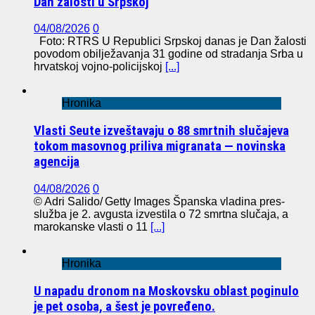
Dan žalosti u Srpskoj
04/08/2026
0
Foto: RTRS U Republici Srpskoj danas je Dan žalosti
povodom obilježavanja 31 godine od stradanja Srba u
hrvatskoj vojno-policijskoj
[...]
Hronika
Vlasti Seute izveštavaju o 88 smrtnih slučajeva
tokom masovnog priliva migranata — novinska
agencija
04/08/2026
0
© Adri Salido/ Getty Images Španska vladina pres-
služba je 2. avgusta izvestila o 72 smrtna slučaja, a
marokanske vlasti o 11
[...]
Hronika
U napadu dronom na Moskovsku oblast poginulo
je pet osoba, a šest je povređeno.