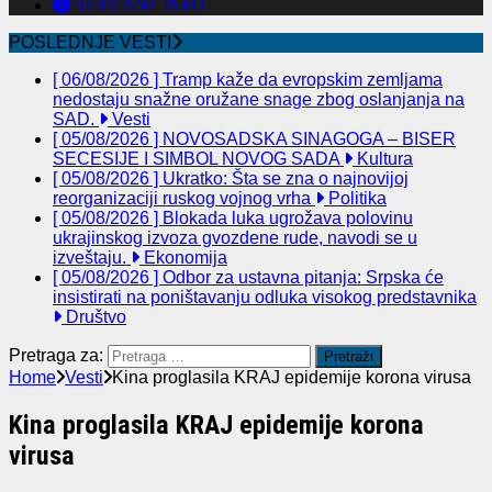
SERVISNE INFO
POSLEDNJE VESTI
[ 06/08/2026 ]
Tramp kaže da evropskim zemljama
nedostaju snažne oružane snage zbog oslanjanja na
SAD.
Vesti
[ 05/08/2026 ]
NOVOSADSKA SINAGOGA – BISER
SECESIJE I SIMBOL NOVOG SADA
Kultura
[ 05/08/2026 ]
Ukratko: Šta se zna o najnovijoj
reorganizaciji ruskog vojnog vrha
Politika
[ 05/08/2026 ]
Blokada luka ugrožava polovinu
ukrajinskog izvoza gvozdene rude, navodi se u
izveštaju.
Ekonomija
[ 05/08/2026 ]
Odbor za ustavna pitanja: Srpska će
insistirati na poništavanju odluka visokog predstavnika
Društvo
Pretraga za:
Home
Vesti
Kina proglasila KRAJ epidemije korona virusa
Kina proglasila KRAJ epidemije korona
virusa