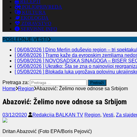
RECEPTI
POLJOPRIVREDA
KULTURA
EKOLOGIJA
ZDRAVSTVO
SERVISNE INFO
POSLEDNJE VESTI
[ 06/08/2026 ]
Dino Merlin oduševio region – tri spekta
[ 06/08/2026 ]
Tramp kaže da evropskim zemljama nedos
[ 05/08/2026 ]
NOVOSADSKA SINAGOGA – BISER SEC
[ 05/08/2026 ]
Ukratko: Šta se zna o najnovijoj reorganiz
[ 05/08/2026 ]
Blokada luka ugrožava polovinu ukrajinsk
Pretraga za:
Home
Region
Abazović: Želimo nove odnose sa Srbijom
Abazović: Želimo nove odnose sa Srbijom
03/12/2020
Redakcija BALKAN TV
Region
,
Vesti
,
Za slajde
Dritan Abazović (Foto EPA/Boris Pejović)