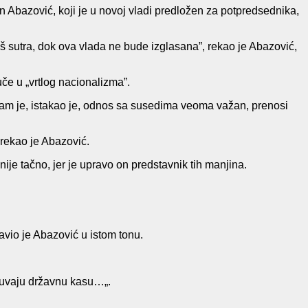
Abazović, koji je u novoj vladi predložen za potpredsednika,
š sutra, dok ova vlada ne bude izglasana”, rekao je Abazović,
če u „vrtlog nacionalizma”.
o nam je, istakao je, odnos sa susedima veoma važan, prenosi
 rekao je Abazović.
je tačno, jer je upravo on predstavnik tih manjina.
tavio je Abazović u istom tonu.
 čuvaju državnu kasu…„.