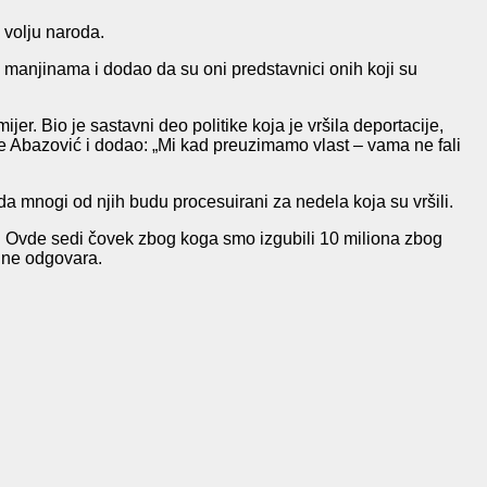
 volju naroda.
 manjinama i dodao da su oni predstavnici onih koji su
er. Bio je sastavni deo politike koja je vršila deportacije,
 je Abazović i dodao: „Mi kad preuzimamo vlast – vama ne fali
a mnogi od njih budu procesuirani za nedela koja su vršili.
to. Ovde sedi čovek zbog koga smo izgubili 10 miliona zbog
i ne odgovara.