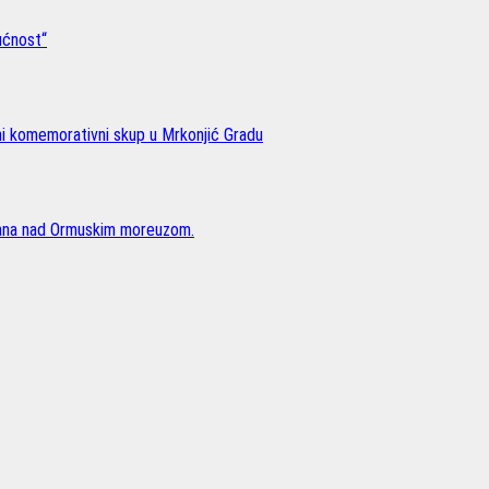
ućnost“
lni komemorativni skup u Mrkonjić Gradu
rana nad Ormuskim moreuzom.