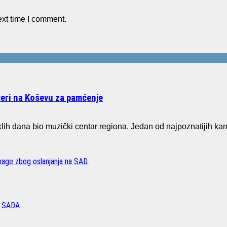
ext time I comment.
čeri na Koševu za pamćenje
ih dana bio muzički centar regiona. Jedan od najpoznatijih ka
age zbog oslanjanja na SAD.
 SADA