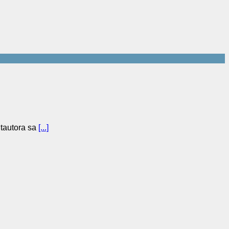
ntautora sa
[...]