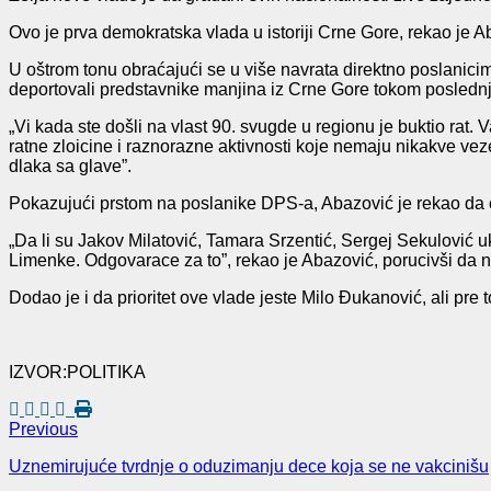
Ovo je prva demokratska vlada u istoriji Crne Gore, rekao je A
U oštrom tonu obraćajući se u više navrata direktno poslanici
deportovali predstavnike manjina iz Crne Gore tokom poslednj
„Vi kada ste došli na vlast 90. svugde u regionu je buktio rat. 
ratne zloicine i raznorazne aktivnosti koje nemaju nikakve veze
dlaka sa glave”.
Pokazujući prstom na poslanike DPS-a, Abazović je rekao da će
„Da li su Jakov Milatović, Tamara Srzentić, Sergej Sekulović u
Limenke. Odgovarace za to”, rekao je Abazović, porucivši da n
Dodao je i da prioritet ove vlade jeste Milo Đukanović, ali pre 
IZVOR:POLITIKA
Previous
Uznemirujuće tvrdnje o oduzimanju dece koja se ne vakcinišu