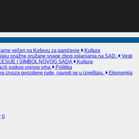
kularne večeri na Koševu za pamćenje
Kultura
taju snažne oružane snage zbog oslanjanja na SAD.
Vesti
ESIJE I SIMBOL NOVOG SADA
Kultura
aciji ruskog vojnog vrha
Politika
og izvoza gvozdene rude, navodi se u izveštaju.
Ekonomija
r
0