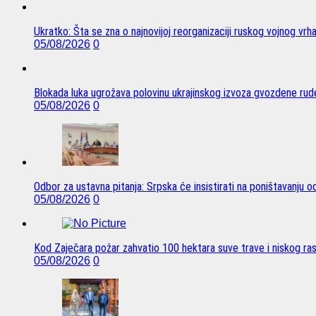
Ukratko: Šta se zna o najnovijoj reorganizaciji ruskog vojnog vrh
05/08/2026
0
Blokada luka ugrožava polovinu ukrajinskog izvoza gvozdene rude
05/08/2026
0
Odbor za ustavna pitanja: Srpska će insistirati na poništavanju 
05/08/2026
0
Kod Zaječara požar zahvatio 100 hektara suve trave i niskog ra
05/08/2026
0