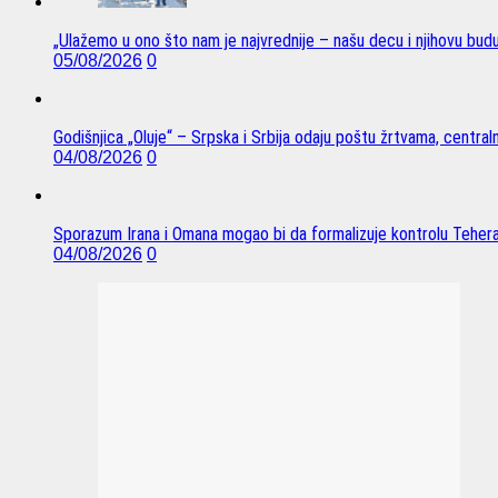
„Ulažemo u ono što nam je najvrednije – našu decu i njihovu bud
05/08/2026
0
Godišnjica „Oluje“ – Srpska i Srbija odaju poštu žrtvama, centra
04/08/2026
0
Sporazum Irana i Omana mogao bi da formalizuje kontrolu Tehe
04/08/2026
0