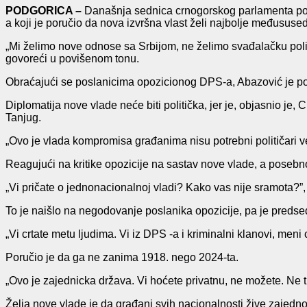
PODGORICA –
Današnja sednica crnogorskog parlamenta počel
a koji je poručio da nova izvršna vlast želi najbolje međusus
„Mi želimo nove odnose sa Srbijom, ne želimo svađalačku polit
govoreći u povišenom tonu.
Obraćajući se poslanicima opozicionog DPS-a, Abazović je por
Diplomatija nove vlade neće biti politička, jer je, objasnio j
Tanjug.
„Ovo je vlada kompromisa građanima nisu potrebni političari ve
Reagujući na kritike opozicije na sastav nove vlade, a posebno
„Vi pričate o jednonacionalnoj vladi? Kako vas nije sramota?”,
To je naišlo na negodovanje poslanika opozicije, pa je predse
„Vi crtate metu ljudima. Vi iz DPS -a i kriminalni klanovi, men
Poručio je da ga ne zanima 1918. nego 2024-ta.
„Ovo je zajednicka država. Vi hoćete privatnu, ne možete. Ne
Želja nove vlade je da građani svih nacionalnosti žive zajedno