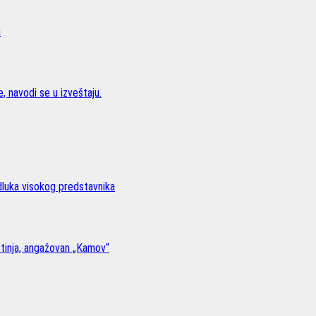
a
, navodi se u izveštaju.
odluka visokog predstavnika
stinja, angažovan „Kamov“