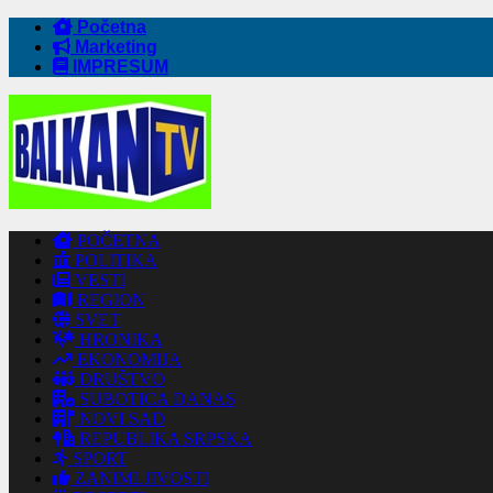
Početna
Marketing
IMPRESUM
POČETNA
POLITIKA
VESTI
REGION
SVET
HRONIKA
EKONOMIJA
DRUŠTVO
SUBOTICA DANAS
NOVI SAD
REPUBLIKA SRPSKA
SPORT
ZANIMLJIVOSTI