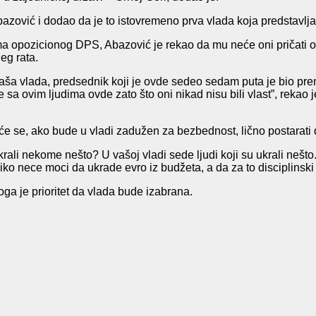
bazović i dodao da je to istovremeno prva vlada koja predstavlja
ma opozicionog DPS, Abazović je rekao da mu neće oni pričati o
eg rata.
Vaša vlada, predsednik koji je ovde sedeo sedam puta je bio premij
 sa ovim ljudima ovde zato što oni nikad nisu bili vlast”, rekao
 se, ako bude u vladi zadužen za bezbednost, lično postarati d
krali nekome nešto? U vašoj vladi sede ljudi koji su ukrali neš
iko nece moci da ukrade evro iz budžeta, a da za to disciplinsk
toga je prioritet da vlada bude izabrana.