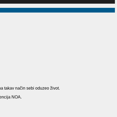
 na takav način sebi oduzeo život.
gencija NOA.