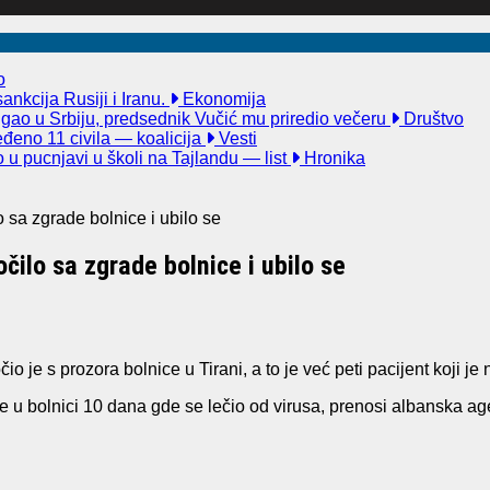
o
nkcija Rusiji i Iranu.
Ekonomija
igao u Srbiju, predsednik Vučić mu priredio večeru
Društvo
đeno 11 civila — koalicija
Vesti
u pucnjavi u školi na Tajlandu — list
Hronika
 sa zgrade bolnice i ubilo se
čilo sa zgrade bolnice i ubilo se
 je s prozora bolnice u Tirani, a to je već peti pacijent koji je
se u bolnici 10 dana gde se lečio od virusa, prenosi albanska a