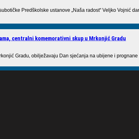
 subotičke Predškolske ustanove „Naša radost“ Veljko Vojnić dan
tvama, centralni komemorativni skup u Mrkonjić Gradu
rkonjić Gradu, obilježavaju Dan sjećanja na ubijene i prognane