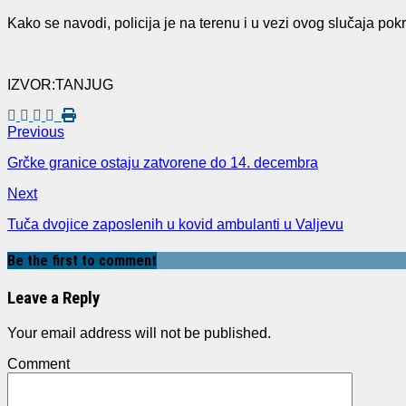
Kako se navodi, policija je na terenu i u vezi ovog slučaja pokr
IZVOR:TANJUG
Previous
Grčke granice ostaju zatvorene do 14. decembra
Next
Tuča dvojice zaposlenih u kovid ambulanti u Valjevu
Be the first to comment
Leave a Reply
Your email address will not be published.
Comment