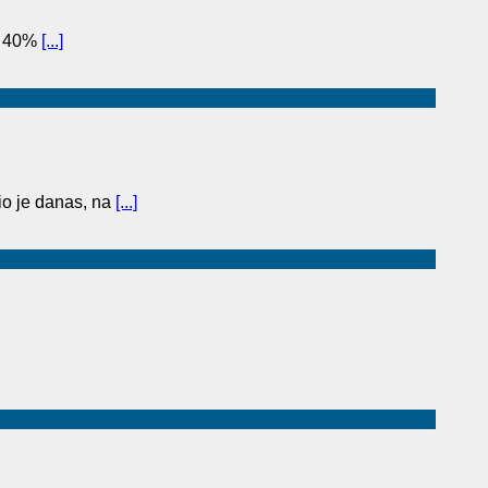
to 40%
[...]
o je danas, na
[...]