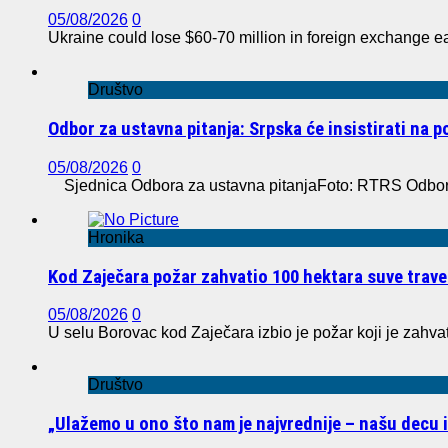
05/08/2026
0
Ukraine could lose $60-70 million in foreign exchange e
Društvo
Odbor za ustavna pitanja: Srpska će insistirati na 
05/08/2026
0
Sjednica Odbora za ustavna pitanjaFoto: RTRS Odbor z
Hronika
Kod Zaječara požar zahvatio 100 hektara suve trave
05/08/2026
0
U selu Borovac kod Zaječara izbio je požar koji je zahvat
Društvo
„Ulažemo u ono što nam je najvrednije – našu decu 