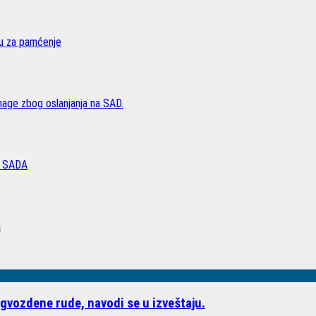
vu za pamćenje
age zbog oslanjanja na SAD.
 SADA
a
gvozdene rude, navodi se u izveštaju.