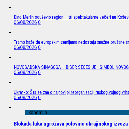
Dino Merlin oduševio region – tri spektakularne večeri na Koše
06/08/2026
0
Tramp kaže da evropskim zemljama nedostaju snažne oružane sn
06/08/2026
0
NOVOSADSKA SINAGOGA – BISER SECESIJE I SIMBOL NOVOG
05/08/2026
0
Ukratko: Šta se zna o najnovijoj reorganizaciji ruskog vojnog vrh
05/08/2026
0
Ekonomija
Blokada luka ugrožava polovinu ukrajinskog izvoza 