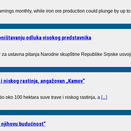
arnings monthly, while iron ore production could plunge by up 
poništavanju odluka visokog predstavnika
a ustavna pitanja Narodne skupštine Republike Srpske usvoji
 i niskog rastinja, angažovan „Kamov“
io oko 100 hektara suve trave i niskog rastinja, a
[...]
i njihovu budućnost“