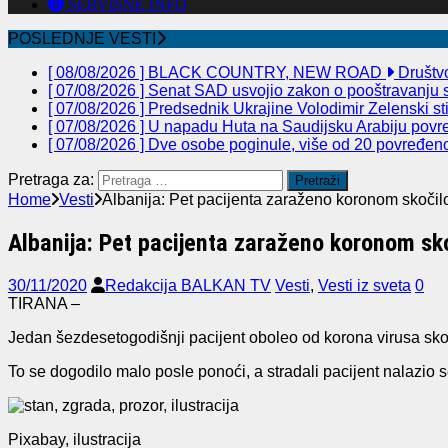
SERVISNE INFO
POSLEDNJE VESTI
[ 08/08/2026 ]
BLACK COUNTRY, NEW ROAD
Društv
[ 07/08/2026 ]
Senat SAD usvojio zakon o pooštravanju sa
[ 07/08/2026 ]
Predsednik Ukrajine Volodimir Zelenski st
[ 07/08/2026 ]
U napadu Huta na Saudijsku Arabiju povre
[ 07/08/2026 ]
Dve osobe poginule, više od 20 povređeno 
Pretraga za:
Home
Vesti
Albanija: Pet pacijenta zaraženo koronom skočilo
Albanija: Pet pacijenta zaraženo koronom sko
30/11/2020
Redakcija BALKAN TV
Vesti
,
Vesti iz sveta
0
TIRANA –
Jedan šezdesetogodišnji pacijent oboleo od korona virusa skočio
To se dogodilo malo posle ponoći, a stradali pacijent nalazio 
Pixabay, ilustracija