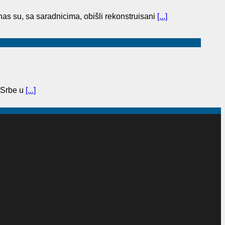
as su, sa saradnicima, obišli rekonstruisani
[...]
 Srbe u
[...]