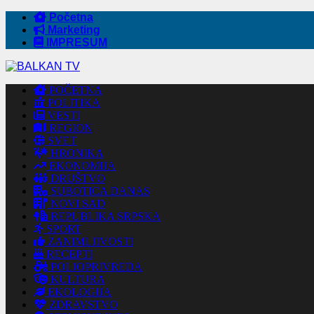
Početna
Marketing
IMPRESUM
POČETNA
POLITIKA
VESTI
REGION
SVET
HRONIKA
EKONOMIJA
DRUŠTVO
SUBOTICA DANAS
NOVI SAD
REPUBLIKA SRPSKA
SPORT
ZANIMLJIVOSTI
RECEPTI
POLJOPRIVREDA
KULTURA
EKOLOGIJA
ZDRAVSTVO