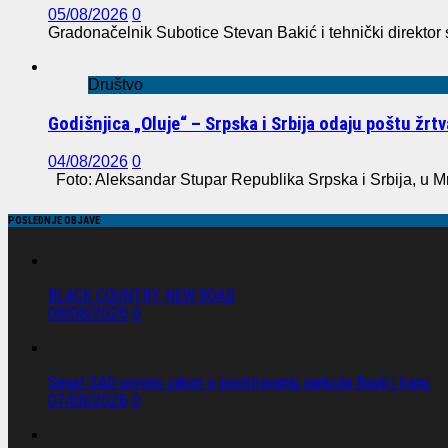
05/08/2026
0
Gradonačelnik Subotice Stevan Bakić i tehnički direktor
Društvo
Godišnjica „Oluje“ – Srpska i Srbija odaju poštu žr
04/08/2026
0
Foto: Aleksandar Stupar Republika Srpska i Srbija, u M
POSLEDNJE OBJAVE
BLACK COUNTRY, NEW ROAD
08/08/2026
0
Senat SAD usvojio zakon o pooštravanju sankcija Rusiji i Iranu.
07/08/2026
0