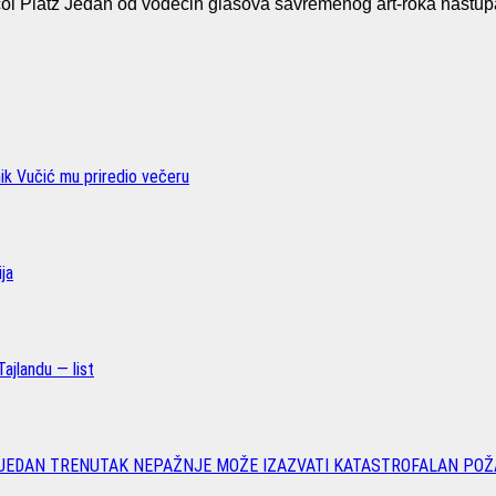
Platz Jedan od vodećih glasova savremenog art-roka nastup
nik Vučić mu priredio večeru
ja
ajlandu — list
 JEDAN TRENUTAK NEPAŽNJE MOŽE IZAZVATI KATASTROFALAN POŽ