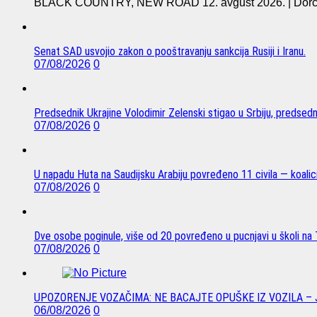
BLACK COUNTRY, NEW ROAD 12. avgust 2026. | Dorćol 
Senat SAD usvojio zakon o pooštravanju sankcija Rusiji i Iranu.
07/08/2026
0
Predsednik Ukrajine Volodimir Zelenski stigao u Srbiju, predsed
07/08/2026
0
U napadu Huta na Saudijsku Arabiju povređeno 11 civila — koalici
07/08/2026
0
Dve osobe poginule, više od 20 povređeno u pucnjavi u školi na T
07/08/2026
0
UPOZORENJE VOZAČIMA: NE BACAJTE OPUŠKE IZ VOZILA –
06/08/2026
0