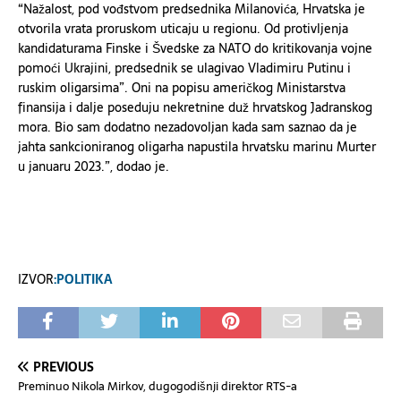
“Nažalost, pod vođstvom predsednika Milanovića, Hrvatska je
otvorila vrata proruskom uticaju u regionu. Od protivljenja
kandidaturama Finske i Švedske za NATO do kritikovanja vojne
pomoći Ukrajini, predsednik se ulagivao Vladimiru Putinu i
ruskim oligarsima”. Oni na popisu američkog Ministarstva
finansija i dalje poseduju nekretnine duž hrvatskog Jadranskog
mora. Bio sam dodatno nezadovoljan kada sam saznao da je
jahta sankcioniranog oligarha napustila hrvatsku marinu Murter
u januaru 2023.”, dodao je.
IZVOR
:POLITIKA
PREVIOUS
Preminuo Nikola Mirkov, dugogodišnji direktor RTS-a