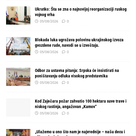
Ukratko: Šta se zna o najnovijoj reorganizaciji ruskog
vojnog vrha
05/08/2026
0
Blokada luka ugrožava polovinu ukrajinskog izvoza
gvozdene rude, navodi se u izveštaju.
05/08/2026
0
Odbor za ustavna pitanja: Srpska će insistirati na
poništavanju odluka visokog predstavnika
05/08/2026
0
Kod Zaječara požar zahvatio 100 hektara suve trave i
niskog rastinja, angažovan „Kamov“
05/08/2026
0
„Ulažemo u ono što nam je najvrednije – našu decu i