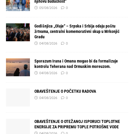
njihovu budućnost“
05/08/2026
0
Godišnjica „Oluje“ – Srpska i Srbija odaju poštu
žrtvama, centralni komemorativni skup u Mrkonjić
Gradu
04/08/2026
0
Sporazum Irana i Omana mogao bi da formalizuje
kontrolu Teherana nad Ormuskim moreuzom.
04/08/2026
0
OBAVEŠTENJE O POČETKU RADOVA
04/08/2026
0
OBAVEŠTENJE O OTEŽANOJ ISPORUCI TOPLOTNE
ENERGIJE ZA PRIPREMU TOPLE POTROŠNE VODE
04/08/2026
0