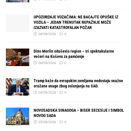
UPOZORENJE VOZAČIMA: NE BACAJTE OPUŠKE IZ
VOZILA – JEDAN TRENUTAK NEPAŽNJE MOŽE
IZAZVATI KATASTROFALAN POŽAR
06/08/2026
0
Dino Merlin oduševio region – tri spektakularne
večeri na Koševu za pamćenje
06/08/2026
0
Tramp kaže da evropskim zemljama nedostaju snažne
oružane snage zbog oslanjanja na SAD.
06/08/2026
0
NOVOSADSKA SINAGOGA – BISER SECESIJE I SIMBOL
NOVOG SADA
05/08/2026
0