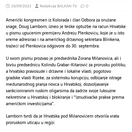
20/09/2023
Redakcija BALKAN TV
0
Američki kongresmen iz Kolorada i član Odbora za oružane
snage, Doug Lamborn, izneo je teške optužbe na račun Hrvatske
u pismu upućenim premijeru Andreju Plenkoviću, koje je u isto
vreme adresirao i na američkog državnog sekretara Blinkena,
tražeći od Plenkovića odgovore do 30. septembra.
U svom pismu prozvao je predsednika Zorana Milanovića, ali i
bivšu predsednicu Kolindu Grabar-Kitarović za prorusku politiku,
a hrvatsko pravosuđe i državne i lokalne vlasti, pogotovo
gradske vlasti Rijeke, za sistemsku korupciju, odbijanje istrage
međunarodnog pranja novca u Hrvatskoj, dozvoljavanje
sankcioniranim ruskim oligarsima da zadrže svoje luksuzne
nekretnine u Hrvatskoj i blokiranje i “iznuđivačke prakse prema
američkim investicijama”.
Lamborn tvrdi da je Hrvatska pod Milanovićem otvorila vrata
proruskom uticaju u regiji: