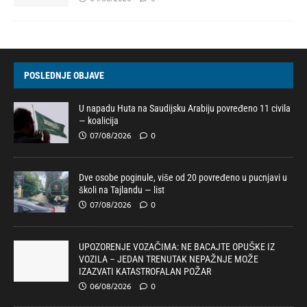
POSLEDNJE OBJAVE
U napadu Huta na Saudijsku Arabiju povređeno 11 civila
— koalicija
07/08/2026
0
Dve osobe poginule, više od 20 povređeno u pucnjavi u
školi na Tajlandu — list
07/08/2026
0
UPOZORENJE VOZAČIMA: NE BACAJTE OPUŠKE IZ
VOZILA – JEDAN TRENUTAK NEPAŽNJE MOŽE
IZAZVATI KATASTROFALAN POŽAR
06/08/2026
0