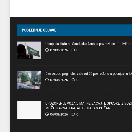
POSLEDNJE OBJAVE
U napadu Huta na Saudijsku Arabiju povređeno 11 civila — 
07/08/2026
0
Dve osobe poginule, više od 20 povređeno u pucnjavi u ško
07/08/2026
0
UPOZORENJE VOZAČIMA: NE BACAJTE OPUŠKE IZ VOZI
MOŽE IZAZVATI KATASTROFALAN POŽAR
06/08/2026
0