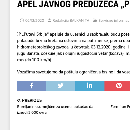
[ 06/08/2026 ]
Dino Merlin oduševio regio
APEL JAVNOG PREDUZEĆA „P
[ 06/08/2026 ]
Tramp kaže da evropskim z
[ 07/08/2026 ]
U napadu Huta na Saudijsku 
02/12/2020
Redakcija BALKAN TV
Servisne informaci
JP „Putevi Srbije“ apeluje da učesnici u saobraćaju budu pose
prilagode brzinu kretanja uslovima na putu, jer se, prema up
hidrometeorološkog zavoda, u četvrtak, 03.12.2020. godine, i 
jugu Banata, očekuje jak i olujni jugoistočni vetar (košava),
m/s (do 100 km/h).
Vozačima savetujemo da poštuju ograničenja brzine i da voze
PREVIOUS
Rumljanin osumnjičen za ucenu, pokušao da
Formiran Po
iznudi 3.000 evra