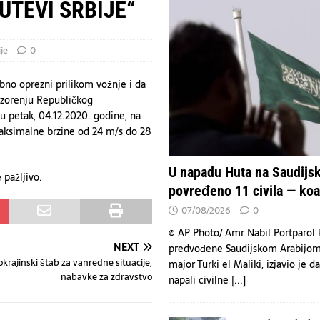
n – tri spektakularne večeri na Koševu za pamćenje
KULTURA
UTEVI SRBIJE“
emljama nedostaju snažne oružane snage zbog oslanjanja na SAD.
VESTI
Arabiju povređeno 11 civila — koalicija
VESTI
je
0
bno oprezni prilikom vožnje i da
ozorenju Republičkog
u petak, 04.12.2020. godine, na
 maksimalne brzine od 24 m/s do 28
U napadu Huta na Saudijsk
 pažljivo.
povređeno 11 civila — koal
07/08/2026
0
© AP Photo/ Amr Nabil Portparol k
NEXT
predvođene Saudijskom Arabijom
krajinski štab za vanredne situacije,
major Turki el Maliki, izjavio je d
nabavke za zdravstvo
napali civilne
[...]