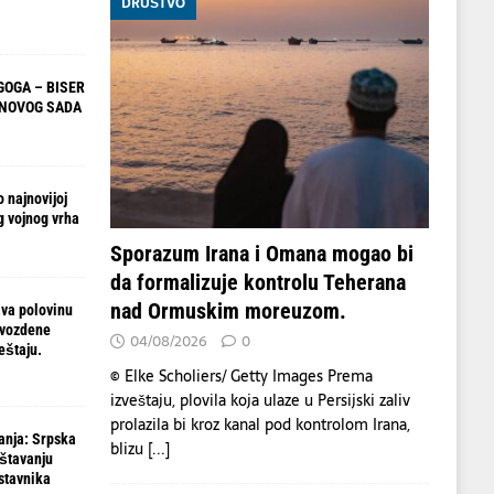
DRUŠTVO
OGA – BISER
 NOVOG SADA
 najnovijoj
g vojnog vrha
Sporazum Irana i Omana mogao bi
da formalizuje kontrolu Teherana
nad Ormuskim moreuzom.
va polovinu
gvozdene
04/08/2026
0
eštaju.
© Elke Scholiers/ Getty Images Prema
izveštaju, plovila koja ulaze u Persijski zaliv
prolazila bi kroz kanal pod kontrolom Irana,
anja: Srpska
blizu
[...]
ištavanju
stavnika