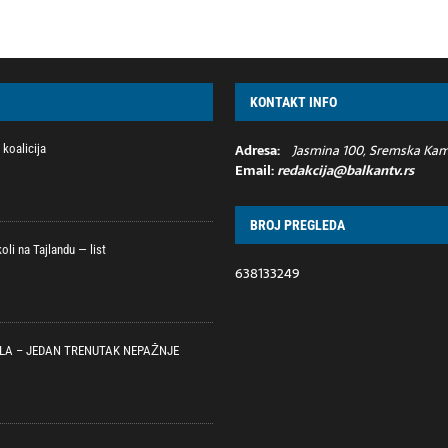
KONTAKT INFO
Adresa:
Jasmina 100, Sremska Kame
koalicija
Email:
redakcija@balkantv.rs
BROJ PREGLEDA
li na Tajlandu — list
638133249
LA – JEDAN TRENUTAK NEPAŽNJE