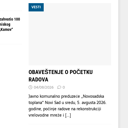
VESTI
zahvatio 100
 niskog
 „Kamov“
OBAVEŠTENJE O POČETKU
RADOVA
04/08/2026
0
Javno komunalno preduzeće „Novosadska
toplana“ Novi Sad u sredu, 5. avgusta 2026.
godine, počinje radove na rekonstrukciji
vrelovodne mreže i
[...]