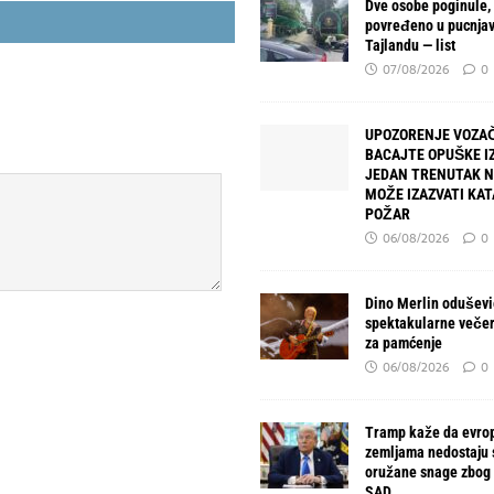
Dve osobe poginule,
povređeno u pucnjav
Tajlandu — list
07/08/2026
0
UPOZORENJE VOZAČ
BACAJTE OPUŠKE IZ
JEDAN TRENUTAK 
MOŽE IZAZVATI KA
POŽAR
06/08/2026
0
Dino Merlin oduševio
spektakularne večer
za pamćenje
06/08/2026
0
Tramp kaže da evro
zemljama nedostaju
oružane snage zbog 
SAD.