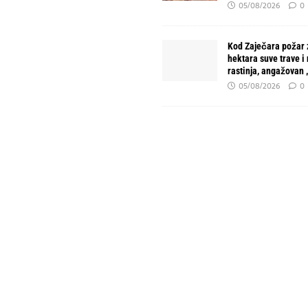
05/08/2026
0
Kod Zaječara požar 
hektara suve trave i
rastinja, angažovan
05/08/2026
0