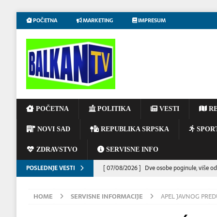
POČETNA
MARKETING
IMPRESUM
POČETNA
POLITIKA
VESTI
RE
NOVI SAD
REPUBLIKA SRPSKA
SPOR
ZDRAVSTVO
SERVISNE INFO
POSLEDNJE VESTI
[ 07/08/2026 ]
Dve osobe poginule, više od
[ 06/08/2026 ]
UPOZORENJE VOZAČIMA: N
HOME
SERVISNE INFORMACIJE
APEL JAVNOG PREDU
IZAZVATI KATASTROFALAN POŽAR
EKOL