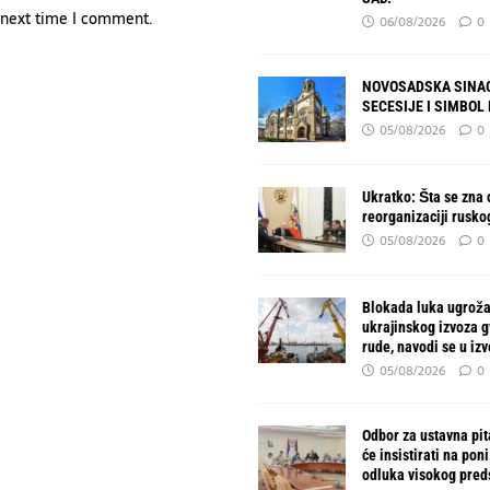
e next time I comment.
06/08/2026
0
NOVOSADSKA SINAG
SECESIJE I SIMBOL
05/08/2026
0
Ukratko: Šta se zna o
reorganizaciji rusko
05/08/2026
0
Blokada luka ugroža
ukrajinskog izvoza 
rude, navodi se u izv
05/08/2026
0
Odbor za ustavna pit
će insistirati na pon
odluka visokog pred