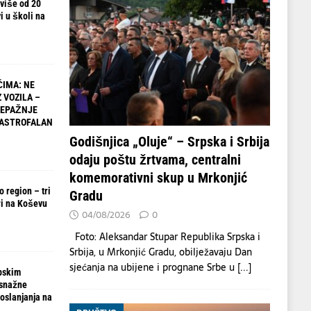
 više od 20
i u školi na
IMA: NE
 VOZILA –
NEPAŽNJE
TASTROFALAN
Godišnjica „Oluje“ – Srpska i Srbija
odaju poštu žrtvama, centralni
komemorativni skup u Mrkonjić
 region – tri
Gradu
i na Koševu
04/08/2026
0
Foto: Aleksandar Stupar Republika Srpska i
Srbija, u Mrkonjić Gradu, obilježavaju Dan
sjećanja na ubijene i prognane Srbe u
[...]
pskim
 snažne
oslanjanja na