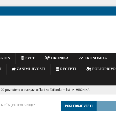
GION
SVET
HRONIKA
EKONOMIJA
T
ZANIMLJIVOSTI
RECEPTI
POLJOPRIVR
 20 povređeno u pucnjavi u školi na Tajlandu — list
HRONIKA
E BACAJTE OPUŠKE IZ VOZILA – JEDAN TRENUTAK NEPAŽNJE MOŽE
ZEĆA „PUTEVI SRBIJE“
POSLEDNJE VESTI
OGIJA