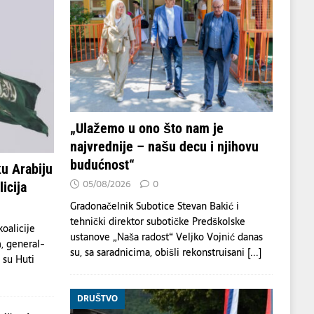
„Ulažemo u ono što nam je
najvrednije – našu decu i njihovu
budućnost“
u Arabiju
05/08/2026
0
icija
Gradonačelnik Subotice Stevan Bakić i
tehnički direktor subotičke Predškolske
oalicije
ustanove „Naša radost“ Veljko Vojnić danas
, general-
su, sa saradnicima, obišli rekonstruisani
[...]
a su Huti
DRUŠTVO