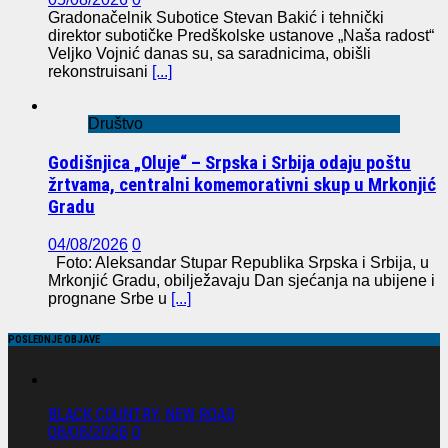
Gradonačelnik Subotice Stevan Bakić i tehnički
direktor subotičke Predškolske ustanove „Naša radost“
Veljko Vojnić danas su, sa saradnicima, obišli
rekonstruisani
[...]
Društvo
Godišnjica „Oluje“ – Srpska i Srbija odaju poštu
žrtvama, centralni komemorativni skup u Mrkonjić
Gradu
04/08/2026
0
Foto: Aleksandar Stupar Republika Srpska i Srbija, u
Mrkonjić Gradu, obilježavaju Dan sjećanja na ubijene i
prognane Srbe u
[...]
POSLEDNJE OBJAVE
BLACK COUNTRY, NEW ROAD
08/08/2026
0