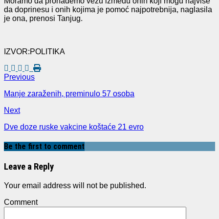
Moramo da pronađemo vezu između onih koji mogu najviše
da doprinesu i onih kojima je pomoć najpotrebnija, naglasila
je ona, prenosi Tanjug.
IZVOR:POLITIKA
Previous
Manje zaraženih, preminulo 57 osoba
Next
Dve doze ruske vakcine koštaće 21 evro
Be the first to comment
Leave a Reply
Your email address will not be published.
Comment