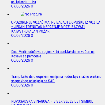
na Tajlandu — list
07/08/2026
0
UPOZORENJE VOZAČIMA: NE BACAJTE OPUŠKE IZ VOZILA
– JEDAN TRENUTAK NEPAŽNJE MOŽE IZAZVATI
KATASTROFALAN POŽAR
06/08/2026
0
Dino Merlin oduševio region – tri spektakularne večeri na
Koševu za pamćenje
06/08/2026
0
Tramp kaže da evropskim zemljama nedostaju snažne oružane
snage zbog oslanjanja na SAD.
06/08/2026
0
NOVOSADSKA SINAGOGA – BISER SECESIJE I SIMBOL