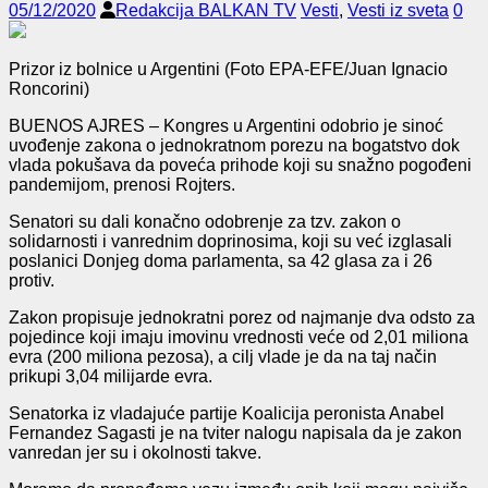
05/12/2020
Redakcija BALKAN TV
Vesti
,
Vesti iz sveta
0
Prizor iz bolnice u Argentini (Foto EPA-EFE/Juan Ignacio
Roncorini)
BUENOS AJRES – Kongres u Argentini odobrio je sinoć
uvođenje zakona o jednokratnom porezu na bogatstvo dok
vlada pokušava da poveća prihode koji su snažno pogođeni
pandemijom, prenosi Rojters.
Senatori su dali konačno odobrenje za tzv. zakon o
solidarnosti i vanrednim doprinosima, koji su već izglasali
poslanici Donjeg doma parlamenta, sa 42 glasa za i 26
protiv.
Zakon propisuje jednokratni porez od najmanje dva odsto za
pojedince koji imaju imovinu vrednosti veće od 2,01 miliona
evra (200 miliona pezosa), a cilj vlade je da na taj način
prikupi 3,04 milijarde evra.
Senatorka iz vladajuće partije Koalicija peronista Anabel
Fernandez Sagasti je na tviter nalogu napisala da je zakon
vanredan jer su i okolnosti takve.