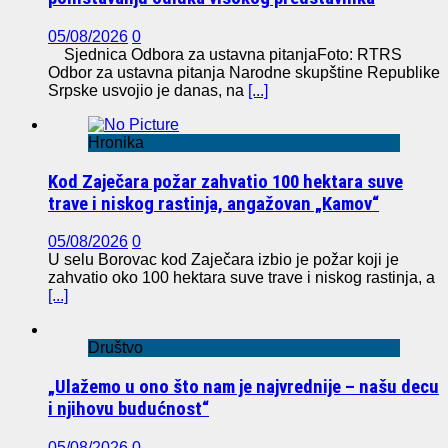
05/08/2026
0
Sjednica Odbora za ustavna pitanjaFoto: RTRS
Odbor za ustavna pitanja Narodne skupštine Republike
Srpske usvojio je danas, na
[...]
Hronika
Kod Zaječara požar zahvatio 100 hektara suve
trave i niskog rastinja, angažovan „Kamov“
05/08/2026
0
U selu Borovac kod Zaječara izbio je požar koji je
zahvatio oko 100 hektara suve trave i niskog rastinja, a
[...]
Društvo
„Ulažemo u ono što nam je najvrednije – našu decu
i njihovu budućnost“
05/08/2026
0