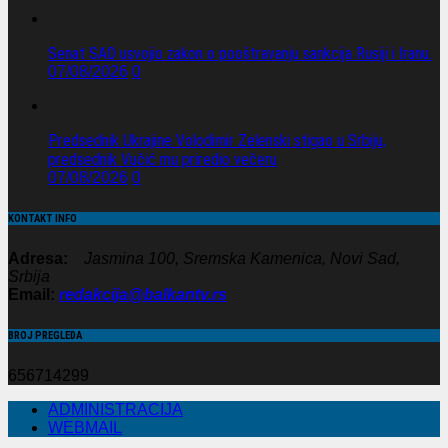
Senat SAD usvojio zakon o pooštravanju sankcija Rusiji i Iranu.
07/08/2026
0
Predsednik Ukrajine Volodimir Zelenski stigao u Srbiju,
predsednik Vučić mu priredio večeru
07/08/2026
0
KONTAKT INFO
Adresa:
Jasmina 100, Sremska Kamenica, Novi Sad,
Srbija
Email:
redakcija@balkantv.rs
BROJ PREGLEDA
656714299
ADMINISTRACIJA
WEBMAIL