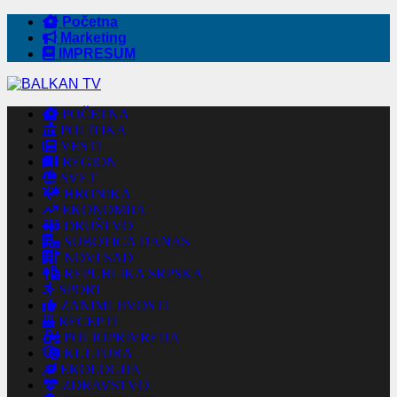
Početna
Marketing
IMPRESUM
POČETNA
POLITIKA
VESTI
REGION
SVET
HRONIKA
EKONOMIJA
DRUŠTVO
SUBOTICA DANAS
NOVI SAD
REPUBLIKA SRPSKA
SPORT
ZANIMLJIVOSTI
RECEPTI
POLJOPRIVREDA
KULTURA
EKOLOGIJA
ZDRAVSTVO