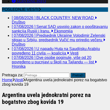
SERVISNE INFO
POSLEDNJE VESTI
[ 08/08/2026 ]
BLACK COUNTRY, NEW ROAD
Društvo
[ 07/08/2026 ]
Senat SAD usvojio zakon o pooštravanju
sankcija Rusiji i Iranu.
Ekonomija
[ 07/08/2026 ]
Predsednik Ukrajine Volodimir Zelenski
stigao u Srbiju, predsednik Vučić mu priredio večeru
Društvo
[ 07/08/2026 ]
U napadu Huta na Saudijsku Arabiju
povređeno 11 civila — koalicija
Vesti
[ 07/08/2026 ]
Dve osobe poginule, više od 20
povređeno u pucnjavi u školi na Tajlandu — list
Hronika
Pretraga za:
Home
Vesti
Argentina uvela jednokratni porez na bogatstvo
zbog kovida 19
Argentina uvela jednokratni porez na
bogatstvo zbog kovida 19