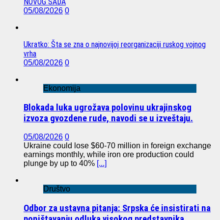
NOVOG SADA
05/08/2026
0
Ukratko: Šta se zna o najnovijoj reorganizaciji ruskog vojnog
vrha
05/08/2026
0
Ekonomija
Blokada luka ugrožava polovinu ukrajinskog
izvoza gvozdene rude, navodi se u izveštaju.
05/08/2026
0
Ukraine could lose $60-70 million in foreign exchange
earnings monthly, while iron ore production could
plunge by up to 40%
[...]
Društvo
Odbor za ustavna pitanja: Srpska će insistirati na
poništavanju odluka visokog predstavnika