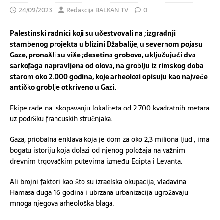
24/09/2023
Redakcija BALKAN TV
0
Palestinski radnici koji su učestvovali na ;izgradnji
stambenog projekta u blizini Džabalije, u severnom pojasu
Gaze, pronašli su više ;desetina grobova, uključujući dva
sarkofaga napravljena od olova, na groblju iz rimskog doba
starom oko 2.000 godina, koje arheolozi opisuju kao najveće
antičko groblje otkriveno u Gazi.
Ekipe rade na iskopavanju lokaliteta od 2.700 kvadratnih metara
uz podršku francuskih stručnjaka.
Gaza, priobalna enklava koja je dom za oko 2,3 miliona ljudi, ima
bogatu istoriju koja dolazi od njenog položaja na važnim
drevnim trgovačkim putevima između Egipta i Levanta.
Ali brojni faktori kao što su izraelska okupacija, vladavina
Hamasa duga 16 godina i ubrzana urbanizacija ugrožavaju
mnoga njegova arheološka blaga.