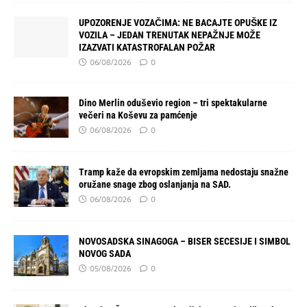
UPOZORENJE VOZAČIMA: NE BACAJTE OPUŠKE IZ
VOZILA – JEDAN TRENUTAK NEPAŽNJE MOŽE
IZAZVATI KATASTROFALAN POŽAR
06/08/2026
0
Dino Merlin oduševio region – tri spektakularne
večeri na Koševu za pamćenje
06/08/2026
0
Tramp kaže da evropskim zemljama nedostaju snažne
oružane snage zbog oslanjanja na SAD.
06/08/2026
0
NOVOSADSKA SINAGOGA – BISER SECESIJE I SIMBOL
NOVOG SADA
05/08/2026
0