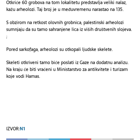
Otkriće 60 grobova na tom lokalitetu predstavlja veliki nalaz,
kažu arheolozi. Taj broj je u međuvremenu narastao na 135.
S obzirom na retkost olovnih grobnica, palestinski arheolozi
sumnjaju da su tamo sahranjene lica iz viših društvenih slojeva.
;
Pored sarkofaga, arheolozi su otkopali ljudske skelete.
Skeleti otkriveni tamo biće poslati iz Gaze na dodatnu analizu.
Na kraju će biti vraćeni u Ministarstvo za antikvitete i turizam
koje vodi Hamas.
IZVOR:
N1