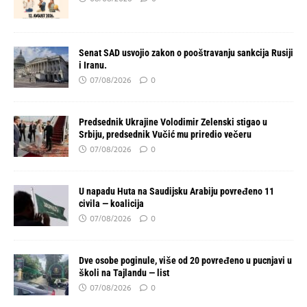
Senat SAD usvojio zakon o pooštravanju sankcija Rusiji
i Iranu.
07/08/2026
0
Predsednik Ukrajine Volodimir Zelenski stigao u
Srbiju, predsednik Vučić mu priredio večeru
07/08/2026
0
U napadu Huta na Saudijsku Arabiju povređeno 11
civila — koalicija
07/08/2026
0
Dve osobe poginule, više od 20 povređeno u pucnjavi u
školi na Tajlandu — list
07/08/2026
0