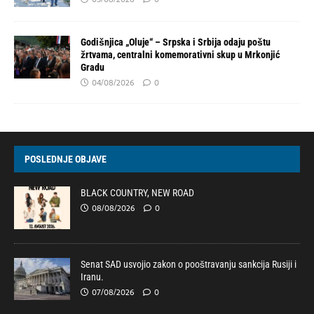
Godišnjica „Oluje“ – Srpska i Srbija odaju poštu
žrtvama, centralni komemorativni skup u Mrkonjić
Gradu
04/08/2026
0
POSLEDNJE OBJAVE
BLACK COUNTRY, NEW ROAD
08/08/2026
0
Senat SAD usvojio zakon o pooštravanju sankcija Rusiji i
Iranu.
07/08/2026
0