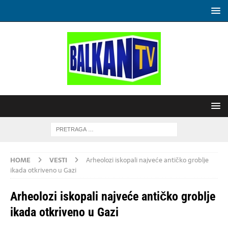
HOME
VESTI
Arheolozi iskopali najveće antičko groblje
ikada otkriveno u Gazi
Arheolozi iskopali najveće antičko groblje
ikada otkriveno u Gazi