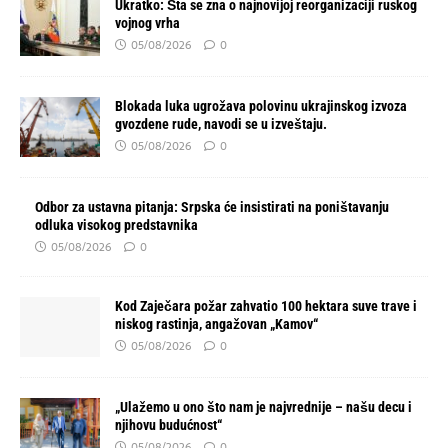
Ukratko: Šta se zna o najnovijoj reorganizaciji ruskog
vojnog vrha
05/08/2026
0
Blokada luka ugrožava polovinu ukrajinskog izvoza
gvozdene rude, navodi se u izveštaju.
05/08/2026
0
Odbor za ustavna pitanja: Srpska će insistirati na poništavanju
odluka visokog predstavnika
05/08/2026
0
Kod Zaječara požar zahvatio 100 hektara suve trave i
niskog rastinja, angažovan „Kamov“
05/08/2026
0
„Ulažemo u ono što nam je najvrednije – našu decu i
njihovu budućnost“
05/08/2026
0