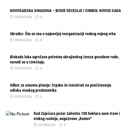
NOVOSADSKA SINAGOGA – BISER SECESIJE I SIMBOL NOVOG SADA
05/08/2026
0
Ukratko: Šta se zna o najnovijoj reorganizaciji ruskog vojnog vrha
05/08/2026
0
Blokada luka ugrožava polovinu ukrajinskog izvoza gvozdene rude,
navodi se u izveštaju.
05/08/2026
0
Odbor za ustavna pitanja: Srpska će insistirati na poništavanju
odluka visokog predstavnika
05/08/2026
0
Kod Zaječara požar zahvatio 100 hektara suve trave i
niskog rastinja, angažovan „Kamov“
05/08/2026
0