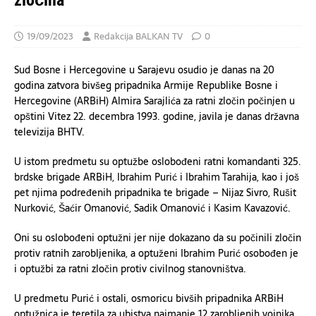
zločina
19/09/2023
Redakcija BALKAN TV
0
Sud Bosne i Hercegovine u Sarajevu osudio je danas na 20
godina zatvora bivšeg pripadnika Armije Republike Bosne i
Hercegovine (ARBiH) Almira Sarajlića za ratni zločin počinjen u
opštini Vitez 22. decembra 1993. godine, javila je danas državna
televizija BHTV.
U istom predmetu su optužbe oslobođeni ratni komandanti 325.
brdske brigade ARBiH, Ibrahim Purić i Ibrahim Tarahija, kao i još
pet njima podređenih pripadnika te brigade – Nijaz Sivro, Rušit
Nurković, Šaćir Omanović, Sadik Omanović i Kasim Kavazović.
Oni su oslobođeni optužni jer nije dokazano da su počinili zločin
protiv ratnih zarobljenika, a optuženi Ibrahim Purić osobođen je
i optužbi za ratni zločin protiv civilnog stanovništva.
U predmetu Purić i ostali, osmoricu bivših pripadnika ARBiH
optužnica je teretila za ubistva najmanje 12 zarobljenih vojnika