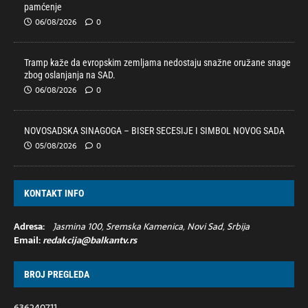
pamćenje
06/08/2026
0
Tramp kaže da evropskim zemljama nedostaju snažne oružane snage
zbog oslanjanja na SAD.
06/08/2026
0
NOVOSADSKA SINAGOGA – BISER SECESIJE I SIMBOL NOVOG SADA
05/08/2026
0
KONTAKT INFO
Adresa:
Jasmina 100, Sremska Kamenica, Novi Sad, Srbija
Email:
redakcija@balkantv.rs
BROJ PREGLEDA
636240711