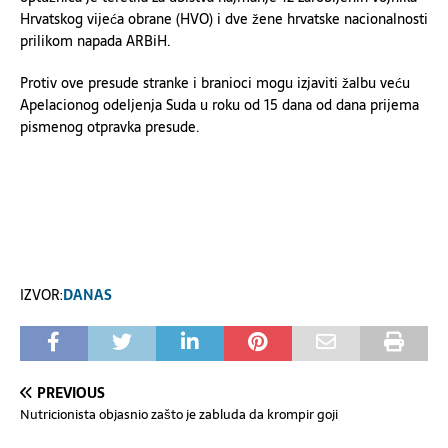
Hrvatskog vijeća obrane (HVO) i dve žene hrvatske nacionalnosti
prilikom napada ARBiH.
Protiv ove presude stranke i branioci mogu izjaviti žalbu veću
Apelacionog odeljenja Suda u roku od 15 dana od dana prijema
pismenog otpravka presude.
IZVOR:
DANAS
PREVIOUS
Nutricionista objasnio zašto je zabluda da krompir goji