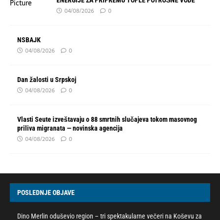
ENERGIJE ZA PRIPREMU TOPLE POTROŠNE VODE
04/08/2026
0
NSBAJK
04/08/2026
0
Dan žalosti u Srpskoj
04/08/2026
0
Vlasti Seute izveštavaju o 88 smrtnih slučajeva tokom masovnog
priliva migranata — novinska agencija
04/08/2026
0
POSLEDNJE OBJAVE
Dino Merlin oduševio region – tri spektakularne večeri na Koševu za