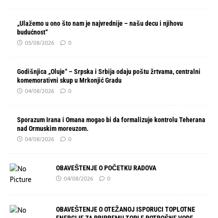
„Ulažemo u ono što nam je najvrednije – našu decu i njihovu
budućnost“
05/08/2026
0
Godišnjica „Oluje“ – Srpska i Srbija odaju poštu žrtvama, centralni
komemorativni skup u Mrkonjić Gradu
04/08/2026
0
Sporazum Irana i Omana mogao bi da formalizuje kontrolu Teherana
nad Ormuskim moreuzom.
04/08/2026
0
OBAVEŠTENJE O POČETKU RADOVA
04/08/2026
0
OBAVEŠTENJE O OTEŽANOJ ISPORUCI TOPLOTNE