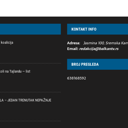
KONTAKT INFO
Adresa:
Jasmina 100, Sremska Kame
koalicija
Email:
redakcija@balkantv.rs
BROJ PREGLEDA
li na Tajlandu — list
638168592
LA – JEDAN TRENUTAK NEPAŽNJE