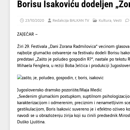
[ 06/08/2026 ]
Dino Merlin oduševio regio
Borisu Isakoviću dodeljen „Zo
[ 06/08/2026 ]
Tramp kaže da evropskim z
[ 07/08/2026 ]
U napadu Huta na Saudijsku 
23/10/2020
Redakcija BALKAN TV
Kultura
,
Vesti
ZAJEČAR –
Žiri 29. Festivala „Dani Zorana Radmilovića“ većinom glasov
najbolje glumačko ostvarenje na festivalu dodeli Borisu Isak
predstavi „Zašto je poludeo gospodin R?“, nastale po tekstu 
Mihaela Fenglera, u režiji Boba Jelčića i produkciji Jugoslov
Jugoslovensko dramsko pozorište/Maja Medić
„Svedenim glumačkim postupkom, suptilnom psihologizacij
karakterizacijom i odmerenim, preciznim i nenametljivim sc
gestikulacijom, Boris Isaković suvereno je i efektno oživeo k
navodi se u obrazloženju žirija koji su činili predsednik Miros
Duško Ljuština.