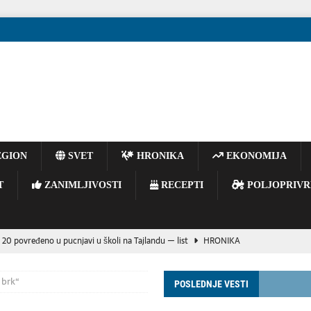
GION
SVET
HRONIKA
EKONOMIJA
T
ZANIMLJIVOSTI
RECEPTI
POLJOPRIVR
 20 povređeno u pucnjavi u školi na Tajlandu — list
HRONIKA
E BACAJTE OPUŠKE IZ VOZILA – JEDAN TRENUTAK NEPAŽNJE MOŽE
 brk“
POSLEDNJE VESTI
OGIJA