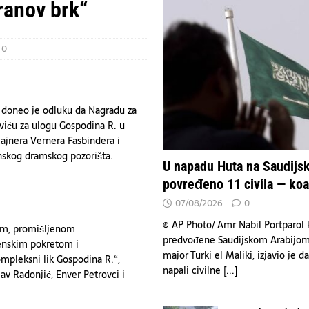
n – tri spektakularne večeri na Koševu za pamćenje
KULTURA
ranov brk“
emljama nedostaju snažne oružane snage zbog oslanjanja na SAD.
VESTI
Arabiju povređeno 11 civila — koalicija
VESTI
0
a doneo je odluku da Nagradu za
oviću za ulogu Gospodina R. u
Rajnera Vernera Fasbindera i
enskog dramskog pozorišta.
U napadu Huta na Saudijsk
povređeno 11 civila — koal
07/08/2026
0
© AP Photo/ Amr Nabil Portparol k
om, promišljenom
predvođene Saudijskom Arabijom
enskim pokretom i
major Turki el Maliki, izjavio je d
ompleksni lik Gospodina R.“,
napali civilne
[...]
lav Radonjić, Enver Petrovci i