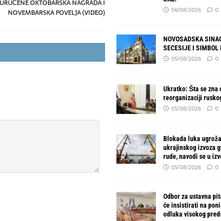
URUČENE OKTOBARSKA NAGRADA I
06/08/2026
0
NOVEMBARSKA POVELJA (VIDEO)
NOVOSADSKA SINAG
SECESIJE I SIMBOL
05/08/2026
0
Ukratko: Šta se zna o
reorganizaciji rusko
05/08/2026
0
Blokada luka ugroža
ukrajinskog izvoza 
rude, navodi se u izv
05/08/2026
0
Odbor za ustavna pit
će insistirati na pon
odluka visokog pred