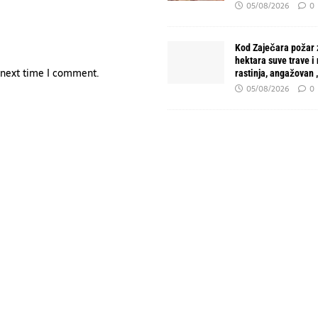
05/08/2026
0
Kod Zaječara požar 
hektara suve trave i
e next time I comment.
rastinja, angažovan
05/08/2026
0