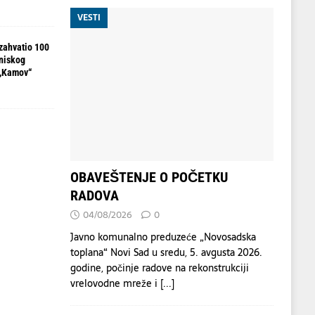
VESTI
zahvatio 100
 niskog
 „Kamov“
OBAVEŠTENJE O POČETKU
RADOVA
04/08/2026
0
Javno komunalno preduzeće „Novosadska
toplana“ Novi Sad u sredu, 5. avgusta 2026.
godine, počinje radove na rekonstrukciji
vrelovodne mreže i
[...]