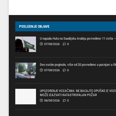
POSLEDNJE OBJAVE
U napadu Huta na Saudijsku Arabiju povređeno 11 civila — 
07/08/2026
0
Dve osobe poginule, više od 20 povređeno u pucnjavi u ško
07/08/2026
0
UPOZORENJE VOZAČIMA: NE BACAJTE OPUŠKE IZ VOZI
MOŽE IZAZVATI KATASTROFALAN POŽAR
06/08/2026
0