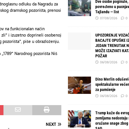
Dve osobe poginule,
ednoglasnu odluku da Nagradu za
povređeno u pucnjav
radskog dramskog pozorišta, prenosi
Tajlandu — list
07/08/2026
0
ov na funkcionalan način
 zli“ i izuzetno doprineli osobenoj
UPOZORENJE VOZAČ
BACAJTE OPUŠKE IZ
 pozorišta“, piše u obrazloženju.
JEDAN TRENUTAK 
MOŽE IZAZVATI KA
 „1789“ Narodnog pozorišta Niš
POŽAR
06/08/2026
0
Dino Merlin oduševio
spektakularne večer
za pamćenje
06/08/2026
0
Tramp kaže da evro
zemljama nedostaju
oružane snage zbog 
NEXT
SAD.