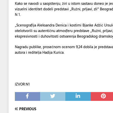
Kako se navodi u saopštenju, žiri u istom sastavu doneo je j
vizuelni identitet dodeli predstavi „Ružni, prljavi, zli“ Beog
N 1.
„Scenografija Aleksandra Denića i kostimi Bjanke Adžić Ursul
otelotvorili su autentičnu atmosferu predstave „Ružni, prljavi,
ekspresivnosti i duhovitosti ostvarenja Beogradskog dramskog
Nagradu publike, prosečnom ocenom 9,24 dobila je predstava
autora i reditelja Hadija Kurića.
IZVOR:N1
PREVIOUS