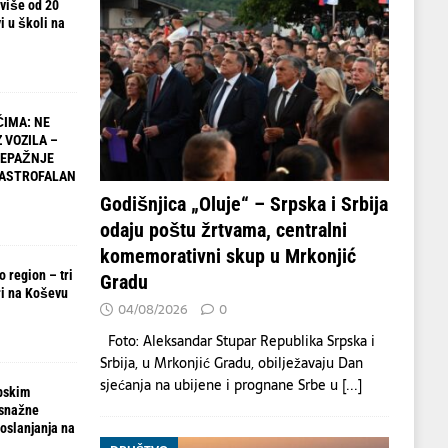
 više od 20
i u školi na
IMA: NE
 VOZILA –
NEPAŽNJE
TASTROFALAN
Godišnjica „Oluje“ – Srpska i Srbija
odaju poštu žrtvama, centralni
komemorativni skup u Mrkonjić
 region – tri
Gradu
i na Koševu
04/08/2026
0
Foto: Aleksandar Stupar Republika Srpska i
Srbija, u Mrkonjić Gradu, obilježavaju Dan
sjećanja na ubijene i prognane Srbe u
[...]
pskim
 snažne
oslanjanja na