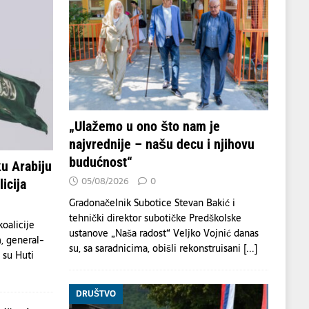
„Ulažemo u ono što nam je
najvrednije – našu decu i njihovu
budućnost“
u Arabiju
05/08/2026
0
icija
Gradonačelnik Subotice Stevan Bakić i
tehnički direktor subotičke Predškolske
oalicije
ustanove „Naša radost“ Veljko Vojnić danas
, general-
su, sa saradnicima, obišli rekonstruisani
[...]
a su Huti
DRUŠTVO