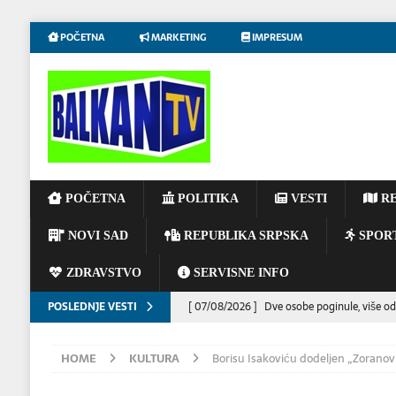
POČETNA
MARKETING
IMPRESUM
POČETNA
POLITIKA
VESTI
RE
NOVI SAD
REPUBLIKA SRPSKA
SPOR
ZDRAVSTVO
SERVISNE INFO
POSLEDNJE VESTI
[ 07/08/2026 ]
Dve osobe poginule, više od
[ 06/08/2026 ]
UPOZORENJE VOZAČIMA: N
HOME
KULTURA
Borisu Isakoviću dodeljen „Zoranov
IZAZVATI KATASTROFALAN POŽAR
EKOL