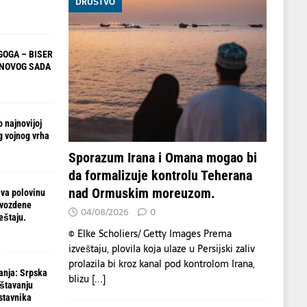
DRUŠTVO
OGA – BISER
 NOVOG SADA
 najnovijoj
g vojnog vrha
Sporazum Irana i Omana mogao bi
da formalizuje kontrolu Teherana
nad Ormuskim moreuzom.
va polovinu
gvozdene
04/08/2026
0
eštaju.
© Elke Scholiers/ Getty Images Prema
izveštaju, plovila koja ulaze u Persijski zaliv
prolazila bi kroz kanal pod kontrolom Irana,
anja: Srpska
blizu
[...]
ištavanju
stavnika