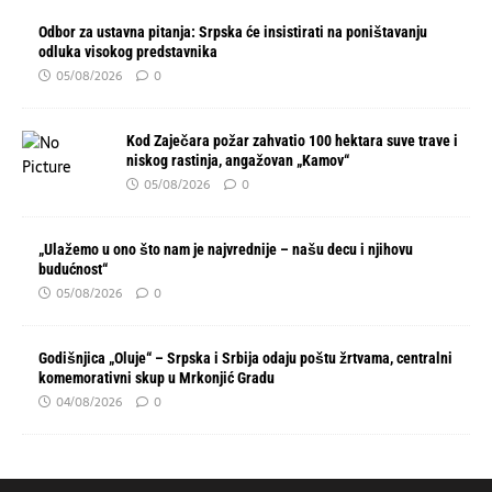
Odbor za ustavna pitanja: Srpska će insistirati na poništavanju
odluka visokog predstavnika
05/08/2026
0
Kod Zaječara požar zahvatio 100 hektara suve trave i
niskog rastinja, angažovan „Kamov“
05/08/2026
0
„Ulažemo u ono što nam je najvrednije – našu decu i njihovu
budućnost“
05/08/2026
0
Godišnjica „Oluje“ – Srpska i Srbija odaju poštu žrtvama, centralni
komemorativni skup u Mrkonjić Gradu
04/08/2026
0