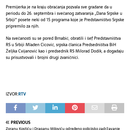
Premijerka je na kraju obraćanja pozvala sve građane da u
periodu do 26. septembra i svečanog zatvaranja „Dana Srpske u
Srbiji“ posete neki od 15 programa koje je Predstavništvo Srpske
pripremilo za njih.
Na svečanosti su se pored Brnabić, obratili i šef Predstavništva
RS u Srbiji Mlađen Cicović, srpska članica Predsedništva BiH
Željka Cvijanović kao i predsednik RS Milorad Dodik, a događaju
su prisustvovali i brojni drugi zvaničnici.
IZVOR:
RTV
PREVIOUS
Zoranu Kostiću i Draganu Miloviću određeno policijsko zadržavanje