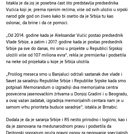
Istakla je da joj je posebna čast što predstavlja predsednika
Vučića koji je, prema njenim rečima, više od svih uložio u srpski
narod gde god on živeo kako bi osetio da je Srbija tu kao
oslonac, da brine i da će pomoći.
„Od 2014. godine kada je Aleksandar Vučić postao predsednik
Vlade Srbije, a zatim i 2017. godine kada je postao predsednik
Srbije pa sve do danas, mi smo u projekte u Republici Srpskoj
uložili više od 107 miliona evra“, rekla je premijerka i podsetila
na neke od projekata u koje je Srbija uložila.
„Prošlog meseca smo u Banjaluci održali sastanak dve vlade i
Savet za saradnju Republike Srbije i Republike Srpske kada smo
potpisali Memorandum o izgradnji dva memorijalna centra
posvećena jasenovačkim žrtvama u Donjoj Gradini i u Beogradu,
a ovaj važan zadatak, izgradnja memorijalnih centara nam je u
samom vrhu prioriteta buduće saradnje“, istakla je Brnabić.
Dodala je da je saranja Srbije i RS nešto prirodno i logično, kao i
da je zasnovana na međunarodnom pravu i podsetila da
Dejtonski sporazum pruža pravni osnov za negovanje specijalnih