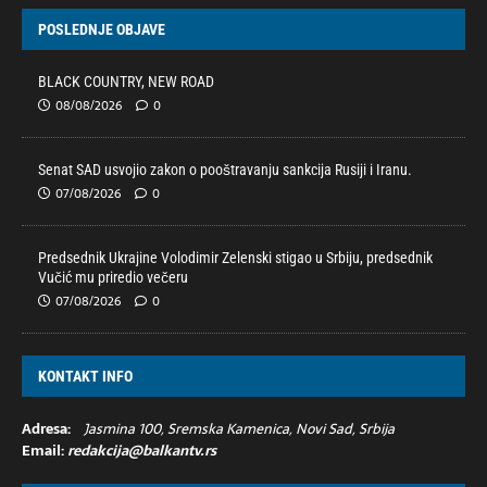
POSLEDNJE OBJAVE
BLACK COUNTRY, NEW ROAD
08/08/2026
0
Senat SAD usvojio zakon o pooštravanju sankcija Rusiji i Iranu.
07/08/2026
0
Predsednik Ukrajine Volodimir Zelenski stigao u Srbiju, predsednik
Vučić mu priredio večeru
07/08/2026
0
KONTAKT INFO
Adresa:
Jasmina 100, Sremska Kamenica, Novi Sad, Srbija
Email:
redakcija@balkantv.rs