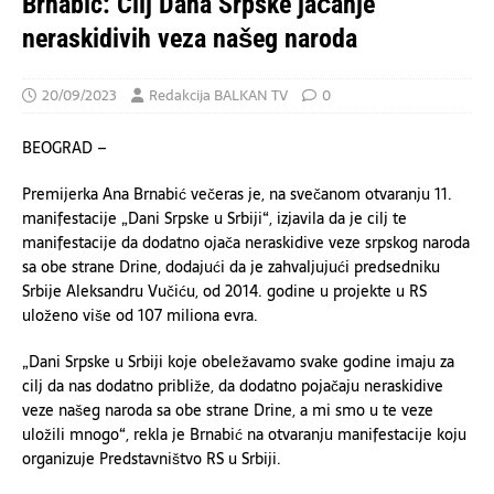
Brnabić: Cilj Dana Srpske jačanje
neraskidivih veza našeg naroda
20/09/2023
Redakcija BALKAN TV
0
BEOGRAD –
Premijerka Ana Brnabić večeras je, na svečanom otvaranju 11.
manifestacije „Dani Srpske u Srbiji“, izjavila da je cilj te
manifestacije da dodatno ojača neraskidive veze srpskog naroda
sa obe strane Drine, dodajući da je zahvaljujući predsedniku
Srbije Aleksandru Vučiću, od 2014. godine u projekte u RS
uloženo više od 107 miliona evra.
„Dani Srpske u Srbiji koje obeležavamo svake godine imaju za
cilj da nas dodatno približe, da dodatno pojačaju neraskidive
veze našeg naroda sa obe strane Drine, a mi smo u te veze
uložili mnogo“, rekla je Brnabić na otvaranju manifestacije koju
organizuje Predstavništvo RS u Srbiji.