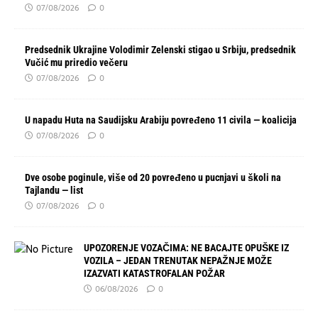
07/08/2026
0
Predsednik Ukrajine Volodimir Zelenski stigao u Srbiju, predsednik
Vučić mu priredio večeru
07/08/2026
0
U napadu Huta na Saudijsku Arabiju povređeno 11 civila — koalicija
07/08/2026
0
Dve osobe poginule, više od 20 povređeno u pucnjavi u školi na
Tajlandu — list
07/08/2026
0
UPOZORENJE VOZAČIMA: NE BACAJTE OPUŠKE IZ
VOZILA – JEDAN TRENUTAK NEPAŽNJE MOŽE
IZAZVATI KATASTROFALAN POŽAR
06/08/2026
0