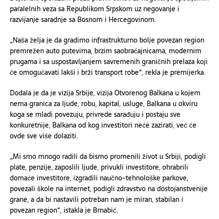
paralelnih veza sa Republikom Srpskom uz negovanje i
razvijanje saradnje sa Bosnom i Hercegovinom.
„Naša želja je da gradimo infrastrukturno bolje povezan region
premrežen auto putevima, brzim saobraćajnicama, modernim
prugama i sa uspostavljanjem savremenih graničnih prelaza koji
će omogućavati lakši i brži transport robe“, rekla je premijerka.
Dodala je da je vizija Srbije, vizija Otvorenog Balkana u kojem
nema granica za ljude, robu, kapital, usluge, Balkana u okviru
koga se mladi povezuju, privrede sarađuju i postaju sve
konkuretnije, Balkana od kog investitori neće zazirati, već će
ovde sve više dolaziti.
„Mi smo mnogo radili da bismo promenili život u Srbiji, podigli
plate, penzije, zaposlili ljude, privukli investitore, ohrabrili
domaće investitore, izgradili naučno-tehnološke parkove,
povezali škole na internet, podigli zdravstvo na dostojanstvenije
grane, a da bi nastavili potreban nam je miran, stabilan i
povezan region“, istakla je Brnabić.