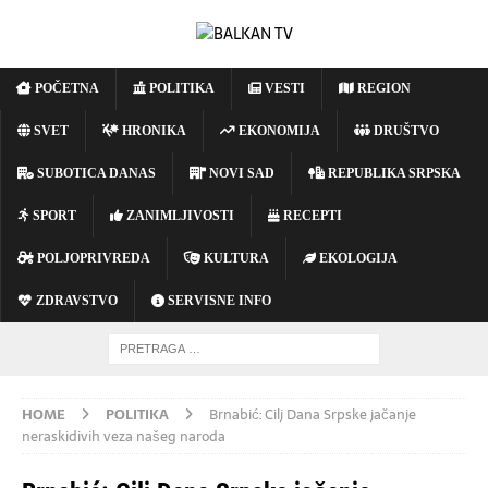
POČETNA
POLITIKA
VESTI
REGION
SVET
HRONIKA
EKONOMIJA
DRUŠTVO
SUBOTICA DANAS
NOVI SAD
REPUBLIKA SRPSKA
SPORT
ZANIMLJIVOSTI
RECEPTI
POLJOPRIVREDA
KULTURA
EKOLOGIJA
ZDRAVSTVO
SERVISNE INFO
HOME
POLITIKA
Brnabić: Cilj Dana Srpske jačanje
neraskidivih veza našeg naroda