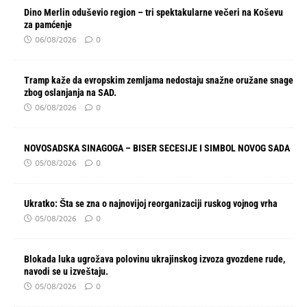
Dino Merlin oduševio region – tri spektakularne večeri na Koševu
za pamćenje
06/08/2026
0
Tramp kaže da evropskim zemljama nedostaju snažne oružane snage
zbog oslanjanja na SAD.
06/08/2026
0
NOVOSADSKA SINAGOGA – BISER SECESIJE I SIMBOL NOVOG SADA
05/08/2026
0
Ukratko: Šta se zna o najnovijoj reorganizaciji ruskog vojnog vrha
05/08/2026
0
Blokada luka ugrožava polovinu ukrajinskog izvoza gvozdene rude,
navodi se u izveštaju.
05/08/2026
0