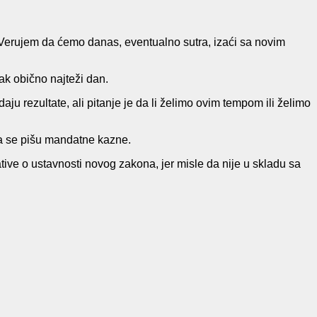
erujem da ćemo danas, eventualno sutra, izaći sa novim
rak obično najteži dan.
aju rezultate, ali pitanje je da li želimo ovim tempom ili želimo
da se pišu mandatne kazne.
ative o ustavnosti novog zakona, jer misle da nije u skladu sa