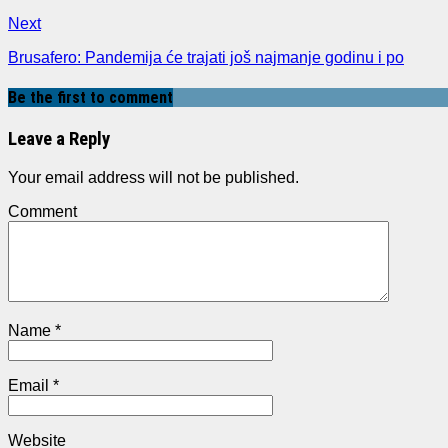
Next
Brusafero: Pandemija će trajati još najmanje godinu i po
Be the first to comment
Leave a Reply
Your email address will not be published.
Comment
Name
*
Email
*
Website