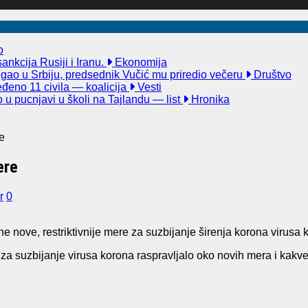
o
nkcija Rusiji i Iranu.
Ekonomija
igao u Srbiju, predsednik Vučić mu priredio večeru
Društvo
đeno 11 civila — koalicija
Vesti
u pucnjavi u školi na Tajlandu — list
Hronika
re
ere
r
0
e nove, restriktivnije mere za suzbijanje širenja korona virusa 
za suzbijanje virusa korona raspravljalo oko novih mera i kakv