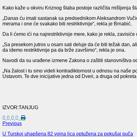
Kako kaže u okviru Kriznog štaba postoje različita mišljenja šta
„Danas ću imati sastanak sa predsednikom Aleksandrom Vučić
merama i one će svakako biti restriktivnije“, rekla je Brnabić.
Da li ćemo ići na najrestriktivnije mere, kako je rekla, zavisić
„Sa presekom jutros u osam sati deluje da će biti težak dan, ali
da idemo restriktivnije pa da brže završimo“, rekla je ona.
Navodi da su urađene izmene Zakona o zaštiti stanovništva od 
„Na žalost i tu smo videli kontradiktornost u odnosu na naše po
Ustavom. Te dve inicijative jedna od Dveri, a druga od pokreta 
IZVOR:TANJUG
Previous
U Turskoj uhapšena 82 vojna lica optužena za pokušaj puča