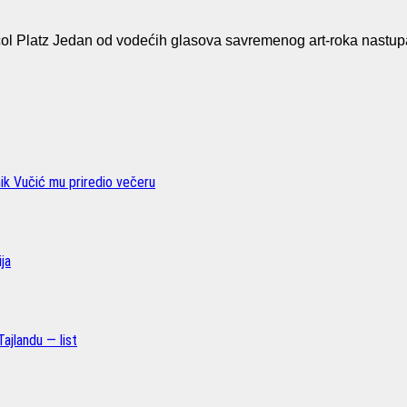
Platz Jedan od vodećih glasova savremenog art-roka nastup
nik Vučić mu priredio večeru
ja
ajlandu — list