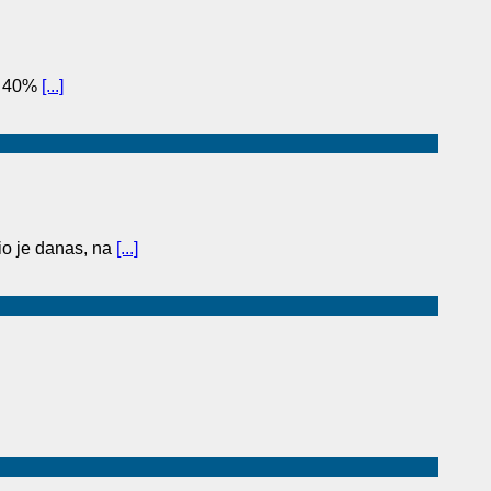
to 40%
[...]
o je danas, na
[...]