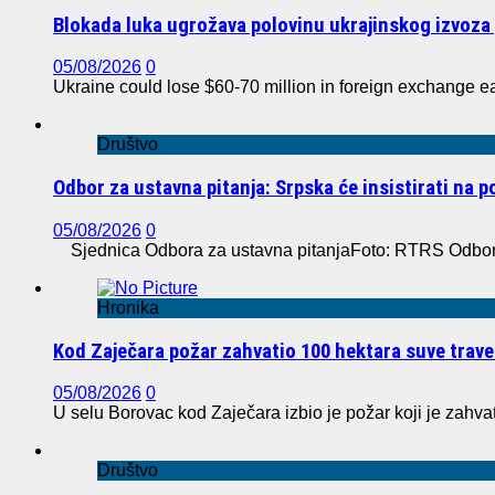
Blokada luka ugrožava polovinu ukrajinskog izvoza 
05/08/2026
0
Ukraine could lose $60-70 million in foreign exchange e
Društvo
Odbor za ustavna pitanja: Srpska će insistirati na 
05/08/2026
0
Sjednica Odbora za ustavna pitanjaFoto: RTRS Odbor z
Hronika
Kod Zaječara požar zahvatio 100 hektara suve trave
05/08/2026
0
U selu Borovac kod Zaječara izbio je požar koji je zahvat
Društvo