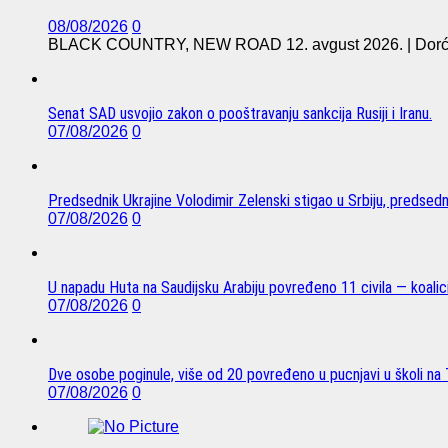
08/08/2026
0
BLACK COUNTRY, NEW ROAD 12. avgust 2026. | Dorćol 
Senat SAD usvojio zakon o pooštravanju sankcija Rusiji i Iranu.
07/08/2026
0
Predsednik Ukrajine Volodimir Zelenski stigao u Srbiju, predsed
07/08/2026
0
U napadu Huta na Saudijsku Arabiju povređeno 11 civila — koalici
07/08/2026
0
Dve osobe poginule, više od 20 povređeno u pucnjavi u školi na T
07/08/2026
0