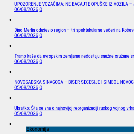
UPOZORENJE VOZAČIMA: NE BACAJTE OPUŠKE IZ VOZILA –
06/08/2026
0
Dino Merlin oduševio region – tri spektakularne večeri na Koše
06/08/2026
0
Tramp kaže da evropskim zemljama nedostaju snažne oružane sn
06/08/2026
0
NOVOSADSKA SINAGOGA – BISER SECESIJE I SIMBOL NOVOG
05/08/2026
0
Ukratko: Šta se zna o najnovijoj reorganizaciji ruskog vojnog vrh
05/08/2026
0
Ekonomija