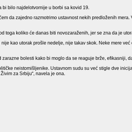
 bi bilo najdelotvornije u borbi sa kovid 19.
em da zajedno razmotrimo ustavnost nekih predloženih mera. V
e od toga koliko će danas biti novozaraženih, jer se zna da je uto
 nije kao utorak prošle nedelje, nije takav skok. Neke mere već d
zarazne bolesti kako bi moglo da se reaguje brže, efikasniji, 
litičke neistomišljenike. Ustavnom sudu su već stigle dve inicij
Živim za Srbiju“, navela je ona.