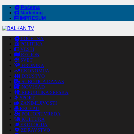
Početna
Marketing
IMPRESUM
POČETNA
POLITIKA
VESTI
REGION
SVET
HRONIKA
EKONOMIJA
DRUŠTVO
SUBOTICA DANAS
NOVI SAD
REPUBLIKA SRPSKA
SPORT
ZANIMLJIVOSTI
RECEPTI
POLJOPRIVREDA
KULTURA
EKOLOGIJA
ZDRAVSTVO