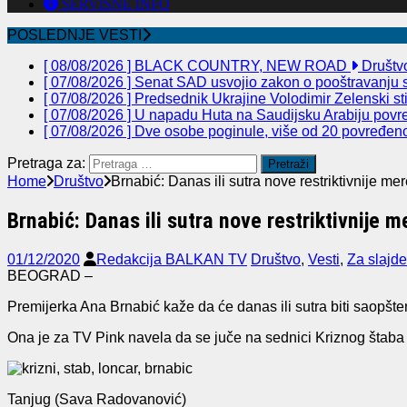
SERVISNE INFO
POSLEDNJE VESTI
[ 08/08/2026 ]
BLACK COUNTRY, NEW ROAD
Društv
[ 07/08/2026 ]
Senat SAD usvojio zakon o pooštravanju sa
[ 07/08/2026 ]
Predsednik Ukrajine Volodimir Zelenski st
[ 07/08/2026 ]
U napadu Huta na Saudijsku Arabiju povre
[ 07/08/2026 ]
Dve osobe poginule, više od 20 povređeno 
Pretraga za:
Home
Društvo
Brnabić: Danas ili sutra nove restriktivnije me
Brnabić: Danas ili sutra nove restriktivnije m
01/12/2020
Redakcija BALKAN TV
Društvo
,
Vesti
,
Za slajde
BEOGRAD –
Premijerka Ana Brnabić kaže da će danas ili sutra biti saopšten
Ona je za TV Pink navela da se juče na sednici Kriznog štaba 
Tanjug (Sava Radovanović)