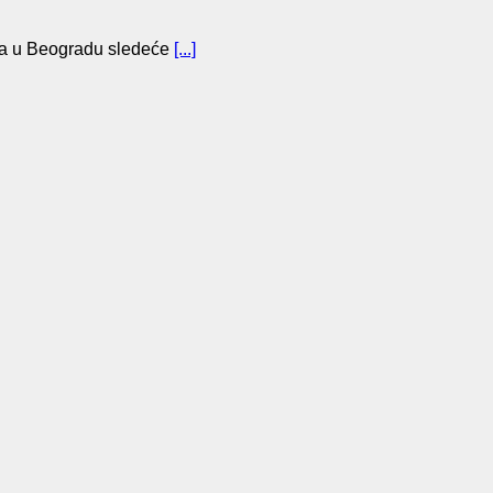
a u Beogradu sledeće
[...]