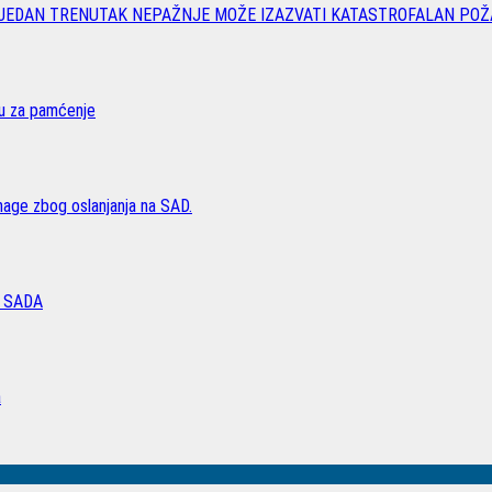
 JEDAN TRENUTAK NEPAŽNJE MOŽE IZAZVATI KATASTROFALAN POŽ
vu za pamćenje
age zbog oslanjanja na SAD.
 SADA
a