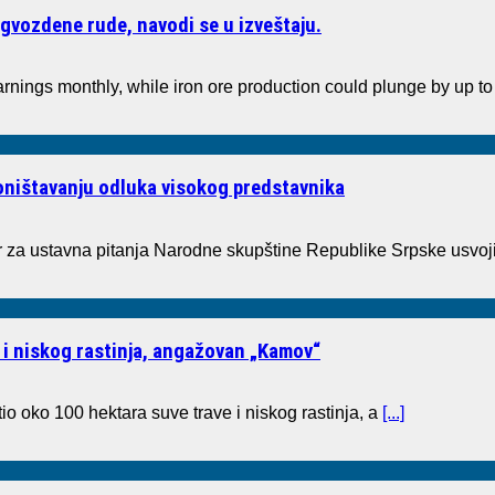
gvozdene rude, navodi se u izveštaju.
arnings monthly, while iron ore production could plunge by up 
poništavanju odluka visokog predstavnika
a ustavna pitanja Narodne skupštine Republike Srpske usvoji
 i niskog rastinja, angažovan „Kamov“
io oko 100 hektara suve trave i niskog rastinja, a
[...]