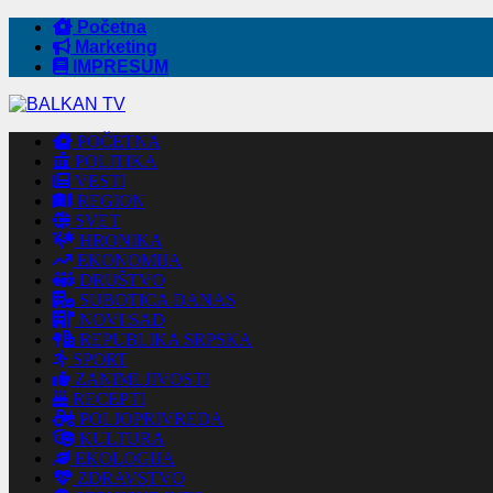
Početna
Marketing
IMPRESUM
POČETNA
POLITIKA
VESTI
REGION
SVET
HRONIKA
EKONOMIJA
DRUŠTVO
SUBOTICA DANAS
NOVI SAD
REPUBLIKA SRPSKA
SPORT
ZANIMLJIVOSTI
RECEPTI
POLJOPRIVREDA
KULTURA
EKOLOGIJA
ZDRAVSTVO