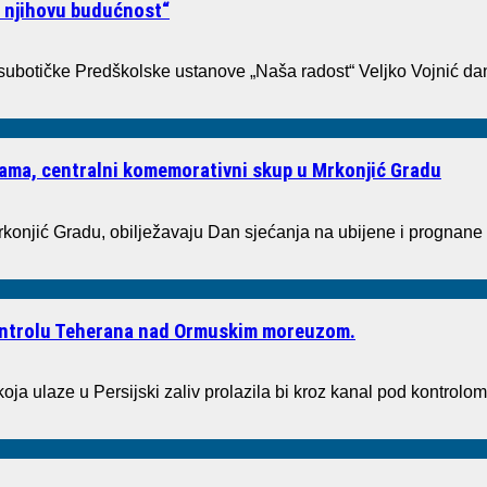
i njihovu budućnost“
 subotičke Predškolske ustanove „Naša radost“ Veljko Vojnić dan
tvama, centralni komemorativni skup u Mrkonjić Gradu
rkonjić Gradu, obilježavaju Dan sjećanja na ubijene i prognane
kontrolu Teherana nad Ormuskim moreuzom.
oja ulaze u Persijski zaliv prolazila bi kroz kanal pod kontrolom