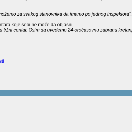
 ne možemo za svakog stanovnika da imamo po jednog inspektora“
entara koje sebi ne može da objasni.
u tržni centar. Osim da uvedemo 24-oročasovnu zabranu kretanja 
ti