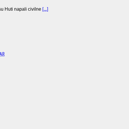
u Huti napali civilne
[...]
AR