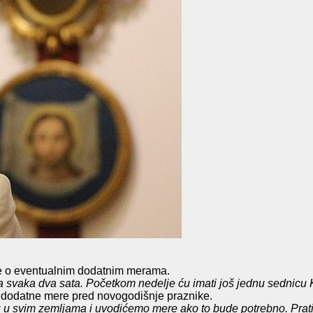
uke o eventualnim dodatnim merama.
svaka dva sata. Početkom nedelje ću imati još jednu sednicu 
ne dodatne mere pred novogodišnje praznike.
iju u svim zemljama i uvodićemo mere ako to bude potrebno. Pra