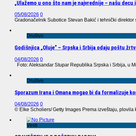
„Ulažemo u ono što nam je najvrednije – našu decu 
05/08/2026
0
Gradonačelnik Subotice Stevan Bakić i tehnički direktor
Društvo
Godišnjica „Oluje“ – Srpska i Srbija odaju poštu žr
04/08/2026
0
Foto: Aleksandar Stupar Republika Srpska i Srbija, u M
Društvo
Sporazum Irana i Omana mogao bi da formalizuje 
04/08/2026
0
© Elke Scholiers/ Getty Images Prema izveštaju, plovila k
Vesti