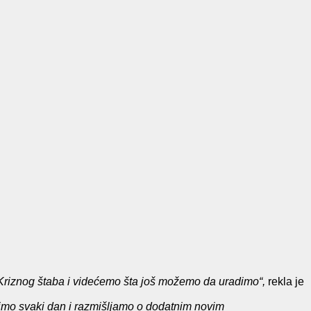
Kriznog štaba i videćemo šta još možemo da uradimo“,
rekla je
timo svaki dan i razmišljamo o dodatnim novim