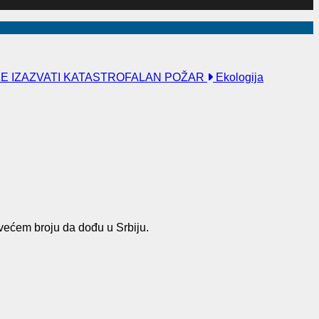
ŽE IZAZVATI KATASTROFALAN POŽAR
Ekologija
u većem broju da dođu u Srbiju.