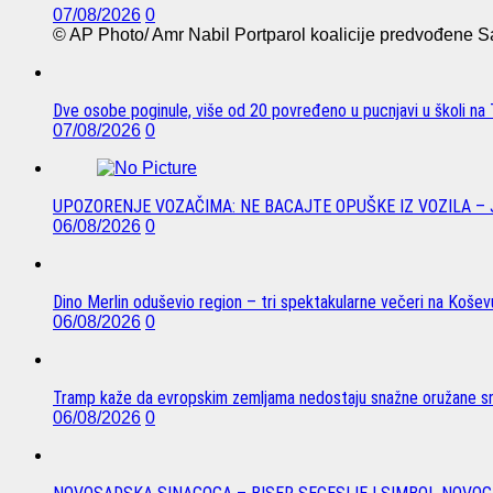
07/08/2026
0
© AP Photo/ Amr Nabil Portparol koalicije predvođene Sau
Dve osobe poginule, više od 20 povređeno u pucnjavi u školi na T
07/08/2026
0
UPOZORENJE VOZAČIMA: NE BACAJTE OPUŠKE IZ VOZILA –
06/08/2026
0
Dino Merlin oduševio region – tri spektakularne večeri na Koše
06/08/2026
0
Tramp kaže da evropskim zemljama nedostaju snažne oružane sn
06/08/2026
0