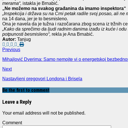
merama“,
istakla je Brnabić.
„Ne možemo na svakog građanina da imamo inspektora“
„Inspekcija i država su na Crni petak radile svoj posao, ali
na 14 dana, jer je to besmisleno.
Ona je navela da je tužna i razočarana zbog scena iz tržnih c
„Kako da sprečimo da ljudi radnim danima izađu iz kuće i odu 
potpunosti besmisleno“,
rekla je Ana Brnabić.
Autor:
Tanjug
Previous
Mihajlović Dverima: Samo nemojte vi o energetskoj bezbednos
Next
Nastavljeni pregovori Londona i Brisela
Be the first to comment
Leave a Reply
Your email address will not be published.
Comment