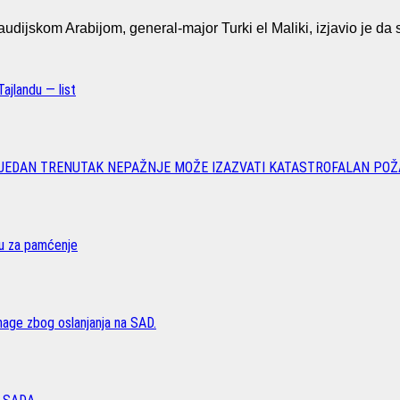
dijskom Arabijom, general-major Turki el Maliki, izjavio je da s
ajlandu — list
 JEDAN TRENUTAK NEPAŽNJE MOŽE IZAZVATI KATASTROFALAN POŽ
vu za pamćenje
age zbog oslanjanja na SAD.