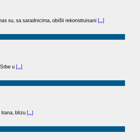
as su, sa saradnicima, obišli rekonstruisani
[...]
 Srbe u
[...]
 Irana, blizu
[...]