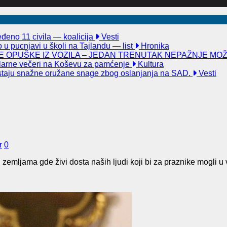
đeno 11 civila — koalicija
Vesti
u pucnjavi u školi na Tajlandu — list
Hronika
 OPUŠKE IZ VOZILA – JEDAN TRENUTAK NEPAŽNJE MO
kularne večeri na Koševu za pamćenje
Kultura
taju snažne oružane snage zbog oslanjanja na SAD.
Vesti
r
0
u zemljama gde živi dosta naših ljudi koji bi za praznike mogli 