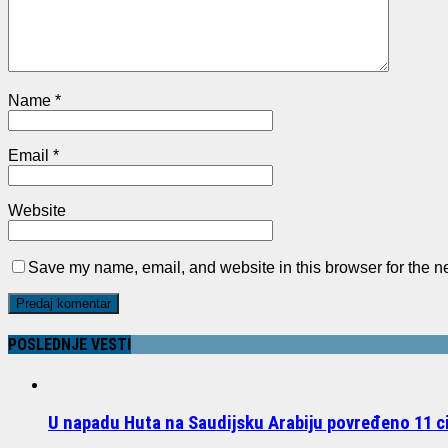
Name
*
Email
*
Website
Save my name, email, and website in this browser for the n
POSLEDNJE VESTI
U napadu Huta na Saudijsku Arabiju povređeno 11 civ