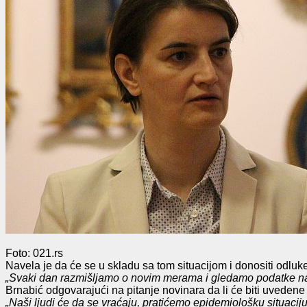
Foto: 021.rs
Navela je da će se u skladu sa tom situacijom i donositi odl
„Svaki dan razmišljamo o novim merama i gledamo podatke na 
Brnabić odgovarajući na pitanje novinara da li će biti uvede
„Naši ljudi će da se vraćaju, pratićemo epidemiološku situac