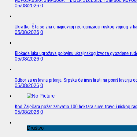
NOVOSADSKA SINAGOGA – BISER SECESIJE I SIMBOL NOVOG
05/08/2026
0
Ukratko: Šta se zna o najnovijoj reorganizaciji ruskog vojnog vrh
05/08/2026
0
Blokada luka ugrožava polovinu ukrajinskog izvoza gvozdene rude
05/08/2026
0
Odbor za ustavna pitanja: Srpska će insistirati na poništavanju 
05/08/2026
0
Kod Zaječara požar zahvatio 100 hektara suve trave i niskog ra
05/08/2026
0
Društvo