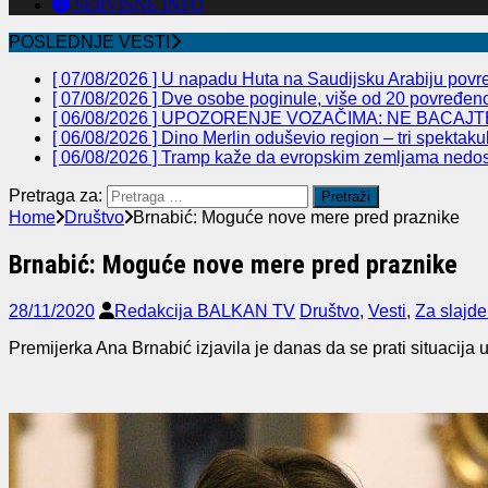
SERVISNE INFO
POSLEDNJE VESTI
[ 07/08/2026 ]
U napadu Huta na Saudijsku Arabiju povre
[ 07/08/2026 ]
Dve osobe poginule, više od 20 povređeno 
[ 06/08/2026 ]
UPOZORENJE VOZAČIMA: NE BACAJTE
[ 06/08/2026 ]
Dino Merlin oduševio region – tri spekta
[ 06/08/2026 ]
Tramp kaže da evropskim zemljama nedos
Pretraga za:
Home
Društvo
Brnabić: Moguće nove mere pred praznike
Brnabić: Moguće nove mere pred praznike
28/11/2020
Redakcija BALKAN TV
Društvo
,
Vesti
,
Za slajde
Premijerka Ana Brnabić izjavila je danas da se prati situacija 