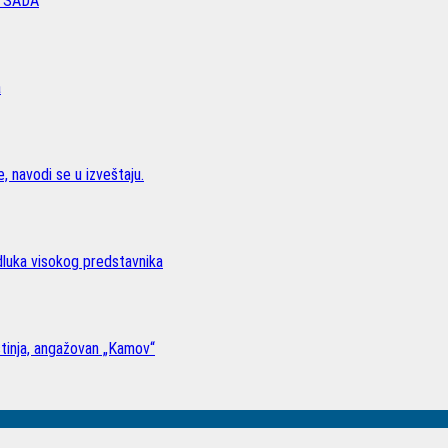
 SADA
a
, navodi se u izveštaju.
odluka visokog predstavnika
stinja, angažovan „Kamov“