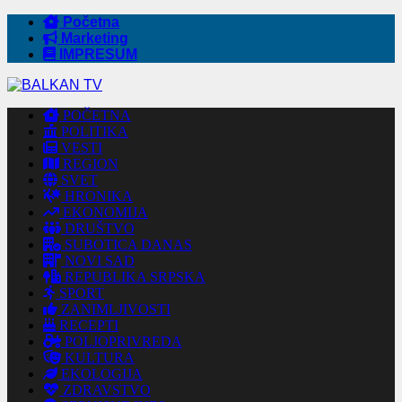
Početna
Marketing
IMPRESUM
POČETNA
POLITIKA
VESTI
REGION
SVET
HRONIKA
EKONOMIJA
DRUŠTVO
SUBOTICA DANAS
NOVI SAD
REPUBLIKA SRPSKA
SPORT
ZANIMLJIVOSTI
RECEPTI
POLJOPRIVREDA
KULTURA
EKOLOGIJA
ZDRAVSTVO