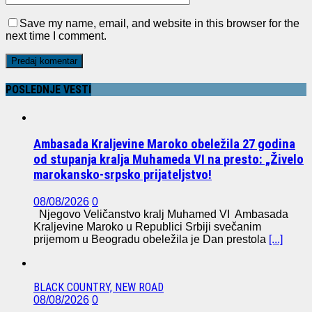
Save my name, email, and website in this browser for the
next time I comment.
POSLEDNJE VESTI
Ambasada Kraljevine Maroko obeležila 27 godina
od stupanja kralja Muhameda VI na presto: „Živelo
marokansko-srpsko prijateljstvo!
08/08/2026
0
Njegovo Veličanstvo kralj Muhamed VI Ambasada
Kraljevine Maroko u Republici Srbiji svečanim
prijemom u Beogradu obeležila je Dan prestola
[...]
BLACK COUNTRY, NEW ROAD
08/08/2026
0