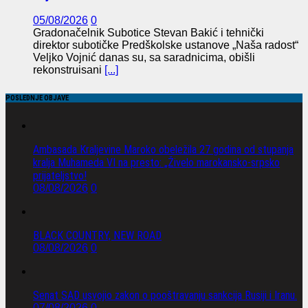
05/08/2026
0
Gradonačelnik Subotice Stevan Bakić i tehnički
direktor subotičke Predškolske ustanove „Naša radost“
Veljko Vojnić danas su, sa saradnicima, obišli
rekonstruisani
[...]
POSLEDNJE OBJAVE
Ambasada Kraljevine Maroko obeležila 27 godina od stupanja
kralja Muhameda VI na presto: „Živelo marokansko-srpsko
prijateljstvo!
08/08/2026
0
BLACK COUNTRY, NEW ROAD
08/08/2026
0
Senat SAD usvojio zakon o pooštravanju sankcija Rusiji i Iranu.
07/08/2026
0