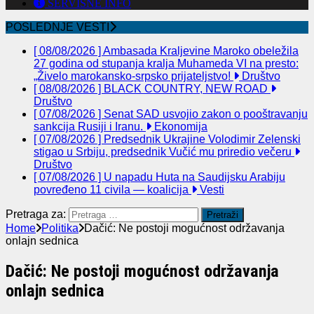
SERVISNE INFO
POSLEDNJE VESTI
[ 08/08/2026 ]
Ambasada Kraljevine Maroko obeležila
27 godina od stupanja kralja Muhameda VI na presto:
„Živelo marokansko-srpsko prijateljstvo!
Društvo
[ 08/08/2026 ]
BLACK COUNTRY, NEW ROAD
Društvo
[ 07/08/2026 ]
Senat SAD usvojio zakon o pooštravanju
sankcija Rusiji i Iranu.
Ekonomija
[ 07/08/2026 ]
Predsednik Ukrajine Volodimir Zelenski
stigao u Srbiju, predsednik Vučić mu priredio večeru
Društvo
[ 07/08/2026 ]
U napadu Huta na Saudijsku Arabiju
povređeno 11 civila — koalicija
Vesti
Pretraga za:
Home
Politika
Dačić: Ne postoji mogućnost održavanja
onlajn sednica
Dačić: Ne postoji mogućnost održavanja
onlajn sednica