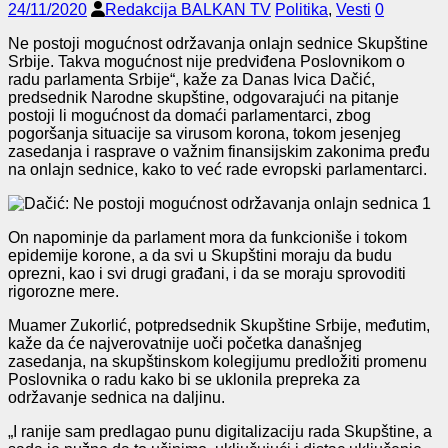
24/11/2020
Redakcija BALKAN TV
Politika
,
Vesti
0
Ne postoji mogućnost održavanja onlajn sednice Skupštine
Srbije. Takva mogućnost nije predviđena Poslovnikom o
radu parlamenta Srbije“, kaže za Danas Ivica Dačić,
predsednik Narodne skupštine, odgovarajući na pitanje
postoji li mogućnost da domaći parlamentarci, zbog
pogoršanja situacije sa virusom korona, tokom jesenjeg
zasedanja i rasprave o važnim finansijskim zakonima pređu
na onlajn sednice, kako to već rade evropski parlamentarci.
On napominje da parlament mora da funkcioniše i tokom
epidemije korone, a da svi u Skupštini moraju da budu
oprezni, kao i svi drugi građani, i da se moraju sprovoditi
rigorozne mere.
Muamer Zukorlić, potpredsednik Skupštine Srbije, međutim,
kaže da će najverovatnije uoči početka današnjeg
zasedanja, na skupštinskom kolegijumu predložiti promenu
Poslovnika o radu kako bi se uklonila prepreka za
održavanje sednica na daljinu.
„I ranije sam predlagao punu digitalizaciju rada Skupštine, a