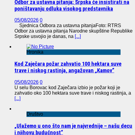
Odbor za ustavna pitanja: Srpska će insistirati na
poništavanju odluka visokog predstavnika
05/08/2026
0
Sjednica Odbora za ustavna pitanjaFoto: RTRS
Odbor za ustavna pitanja Narodne skupštine Republike
Srpske usvojio je danas, na
[...]
Hronika
Kod Zaječara požar zahvatio 100 hektara suve
trave i niskog rastinja, angažovan „Kamov“
05/08/2026
0
U selu Borovac kod Zaječara izbio je požar koji je
zahvatio oko 100 hektara suve trave i niskog rastinja, a
[...]
Društvo
„Ulažemo u ono što nam je najvrednije – našu decu
i njihovu budućnost“