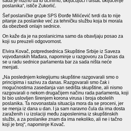
sada je nužno da to učinimo, uključujući i distac uključenje
poslanika“, ističe Zukorlić.
Šef poslaničke grupe SPS Đorđe Milićević tvrdi da to nije
pitanje za poslanike već za tehničku službu koja bi morala
da obezbedi onlajn sednice.
On kaže da je na poslanicima samo da obavljaju posao za
koji su preuzeli odgovornost.
Elvira Kovač, potpredsednica Skupštine Srbije iz Saveza
vojvođanskih Mađara, napominje u razgovoru za Danas da
se u radu sednice parlamenta bar za sada ništa neće
menjati.
„Na poslednjem kolegijumu skupštine razgovarali smo o
principima i sazivu za danas. Razgovarali smo čak i
mogućnostima zasedanja van sedišta skupštine, ali nismo
razgovarali o nekom drugačijem načinu rada parlamenta, koji
bi bio uslovljen širenjem korona virusa i broja obolelih
poslanika. Ta novonastala situacija mora da se proceni, jer
se menja iz dana u dan. I ja sam naravno čula da ima dosta
zaraženih i u izolaciji među zaposlenima iz skupštinskih
službi, a za poslanike znam da ima nekoliko, ali ne i tačno
koji je broj“, napominje Kovač.