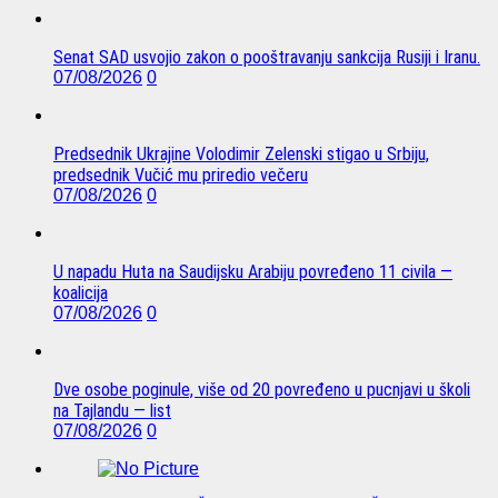
Senat SAD usvojio zakon o pooštravanju sankcija Rusiji i Iranu.
07/08/2026
0
Predsednik Ukrajine Volodimir Zelenski stigao u Srbiju,
predsednik Vučić mu priredio večeru
07/08/2026
0
U napadu Huta na Saudijsku Arabiju povređeno 11 civila —
koalicija
07/08/2026
0
Dve osobe poginule, više od 20 povređeno u pucnjavi u školi
na Tajlandu — list
07/08/2026
0