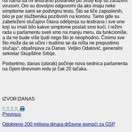
na nama da mi testiramo poslanike po Srbiji koji su zaraženi
virusom. Oni su dovoljno odgovorni da ako imaju neke
simpttome sami se podvrgnu testu. Što se tiče zaposlenih,
bilo je par službenika pozitivnih na koronu. Tamo gde su
zabeleženi slučajevi čitava odeljenja su testirana i sve one
koji su imali bilo kakve simptome poslali smo kući. I režim
rada u parlamentu sveli smo na manju meru, da funkcioniše,
a da ne bude više ljudi nego što je neophodno. Činimo sve
što može da se učini i trudimo se da ništa ne prepustimo
slučaju“, objašnjava za Danas Veljko Odalović, generalni
sekretar Skupštine Srbije.
Podsetimo, danas (utorak) počinje nova sednica parlamenta
na čijem dnevnom redu je čak 20 tačaka.
IZVOR:DANAS
Previous
Odobreno 200 miliona dinara državne pomoći za GSP