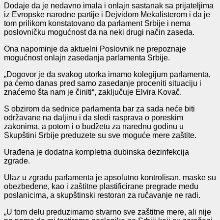
Dodaje da je nedavno imala i onlajn sastanak sa prijateljima
iz Evropske narodne partije i Dejvidom Mekalisterom i da je
tom prilikom konstatovano da parlament Srbije i nema
poslovničku mogućnost da na neki drugi način zaseda.
Ona napominje da aktuelni Poslovnik ne prepoznaje
mogućnost onlajn zasedanja parlamenta Srbije.
„Dogovor je da svakog utorka imamo kolegijum parlamenta,
pa ćemo danas pred samo zasedanje proceniti situaciju i
znaćemo šta nam je činiti“, zaključuje Elvira Kovač.
S obzirom da sednice parlamenta bar za sada neće biti
održavane na daljinu i da sledi rasprava o poreskim
zakonima, a potom i o budžetu za narednu godinu u
Skupštini Srbije preduzete su sve moguće mere zaštite.
Urađena je dodatna kompletna dubinska dezinfekcija
zgrade.
Ulaz u zgradu parlamenta je apsolutno kontrolisan, maske su
obezbeđene, kao i zaštitne plastificirane pregrade među
poslanicima, a skupštinski restoran za ručavanje ne radi.
„U tom delu preduzimamo stvarno sve zaštitne mere, ali nije