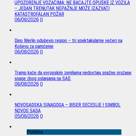
UPOZORENJE VOZAČIMA: NE BACAJTE OPUŠKE IZ VOZILA
– JEDAN TRENUTAK NEPAŽNJE MOŽE IZAZVATI
KATASTROFALAN POŽAR
06/08/2026
0
Dino Merlin oduševio region – tri spektakularne večeri na
Koševu za pamćenje
06/08/2026
0
Tramp kaže da evropskim zemljama nedostaju snažne oružane
snage zbog oslanjanja na SAD.
06/08/2026
0
NOVOSADSKA SINAGOGA – BISER SECESIJE I SIMBOL
NOVOG SADA
05/08/2026
0
Politika