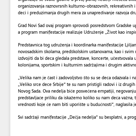
organizovanja raznovrsnih kulturno-obrazovnih, rekreativnih 
deci i preduzimanja drugih mera za unapređivanje razvoja dru
Grad Novi Sad ovaj program sprovodi posredstvom Gradske upra
a program manifestacije realizuje Udruženje „Život kao inspir
Predstavnica tog udruženja i koordinarka manifestacije Ljiljan
novosadskim školama, predškolskim ustanovama, kao i svim r
izdvojiti da bi deca gledala predstave, koncerte, učestvovala
kolonijama, sportskim i kulturnim sadržajima i drugim aktivn
„Velika nam je čast i zadovoljstvo što su se deca odazvala i n
„Veliko srce dece Srbije“ te su nam pristigli radovi i iz drug
Novog Sada. Ova nedelja biće posvećena empatiji, negovanju d
predstavljaće priliku da iskažemo koliko su nam deca važna,
vrednosti koje će nam biti uporište u budućnosti“, naglasila je
Svi sadržaji manifestacije „Dečja nedelja“ su besplatni, a pr