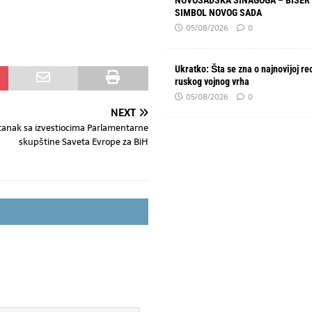
NOVOSADSKA SINAGOGA – BISER 
SIMBOL NOVOG SADA
05/08/2026
0
Ukratko: Šta se zna o najnovijoj re
ruskog vojnog vrha
05/08/2026
0
NEXT
tanak sa izvestiocima Parlamentarne
skupštine Saveta Evrope za BiH