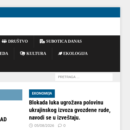
DRUŠTVO
SUBOTICA DANAS
EDA
KULTURA
EKOLOGIJA
EKONOMIJA
Blokada luka ugrožava polovinu
ukrajinskog izvoza gvozdene rude,
navodi se u izveštaju.
OAD
05/08/2026
0