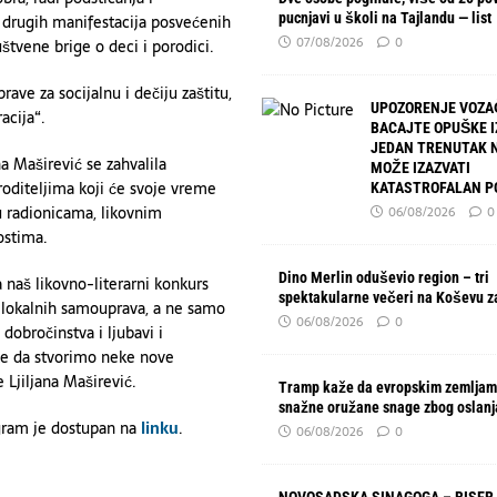
pucnjavi u školi na Tajlandu — list
i drugih manifestacija posvećenih
07/08/2026
0
štvene brige o deci i porodici.
ve za socijalnu i dečiju zaštitu,
UPOZORENJE VOZA
acija“.
BACAJTE OPUŠKE I
JEDAN TRENUTAK 
a Maširević se zahvalila
MOŽE IZAZVATI
oditeljima koji će svoje vreme
KATASTROFALAN P
 u radionicama, likovnim
06/08/2026
0
ostima.
Dino Merlin oduševio region – tri
a naš likovno-literarni konkurs
spektakularne večeri na Koševu z
ih lokalnih samouprava, a ne samo
06/08/2026
0
obročinstva i ljubavi i
 te da stvorimo neke nove
 Ljiljana Maširević.
Tramp kaže da evropskim zemljam
snažne oružane snage zbog oslanj
ogram je dostupan na
linku
.
06/08/2026
0