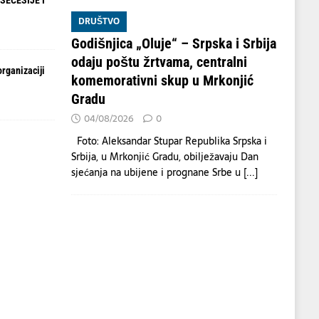
SECESIJE I
DRUŠTVO
Godišnjica „Oluje“ – Srpska i Srbija
odaju poštu žrtvama, centralni
organizaciji
komemorativni skup u Mrkonjić
Gradu
04/08/2026
0
Foto: Aleksandar Stupar Republika Srpska i
Srbija, u Mrkonjić Gradu, obilježavaju Dan
sjećanja na ubijene i prognane Srbe u
[...]