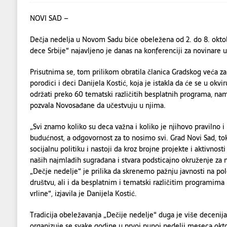
NOVI SAD –
Dečja nedelja u Novom Sadu biće obeležena od 2. do 8. okto
dece Srbije“ najavljeno je danas na konferenciji za novinare u
Prisutnima se, tom prilikom obratila članica Gradskog veća za 
porodici i deci Danijela Kostić, koja je istakla da će se u okv
održati preko 60 tematski različitih besplatnih programa, name
pozvala Novosađane da učestvuju u njima.
„Svi znamo koliko su deca važna i koliko je njihovo pravilno i
budućnost, a odgovornost za to nosimo svi. Grad Novi Sad, 
socijalnu politiku i nastoji da kroz brojne projekte i aktivnost
naših najmlađih sugrađana i stvara podsticajno okruženje za n
„Dečje nedelje“ je prilika da skrenemo pažnju javnosti na po
društvu, ali i da besplatnim i tematski različitim programim
vrline“, izjavila je Danijela Kostić.
Tradicija obeležavanja „Dečije nedelje“ duga je više decenij
organizuje se svake godine u prvoj punoj nedelji meseca oktob