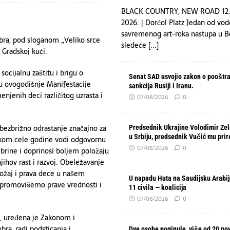
BLACK COUNTRY, NEW ROAD 12.
2026. | Dorćol Platz Jedan od vod
savremenog art-roka nastupa u 
bra, pod sloganom „Veliko srce
sledeće
[...]
 Gradskoj kući.
socijalnu zaštitu i brigu o
Senat SAD usvojio zakon o pooštr
iru ovogodišnje Manifestacije
sankcija Rusiji i Iranu.
njenih deci različitog uzrasta i
07/08/2026
0
 bezbrižno odrastanje značajno za
Predsednik Ukrajine Volodimir Zel
u Srbiju, predsednik Vučić mu pri
tokom cele godine vodi odgovornu
07/08/2026
0
i brine i doprinosi boljem položaju
jihov rast i razvoj. Obeležavanje
ložaj i prava dece u našem
U napadu Huta na Saudijsku Arabi
a promovišemo prave vrednosti i
11 civila — koalicija
07/08/2026
0
a, uređena je Zakonom i
ra, radi podsticanja i
Dve osobe poginule, više od 20 po