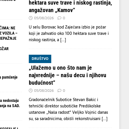
hektara suve trave i niskog rastinja,
angažovan „Kamov“
05/08/2026
0
U selu Borovac kod Zaječara izbio je požar
ČIMA: NE
koji je zahvatio oko 100 hektara suve trave i
Z VOZILA –
NEPAŽNJE
niskog rastinja, a
[...]
OŽAR
DRUŠTVO
„Ulažemo u ono što nam je
najvrednije – našu decu i njihovu
a pamćenje
budućnost“
05/08/2026
0
Gradonačelnik Subotice Stevan Bakić i
a nedostaju
tehnički direktor subotičke Predškolske
anja na SAD.
ustanove „Naša radost“ Veljko Vojnić danas
su, sa saradnicima, obišli rekonstruisani
[...]