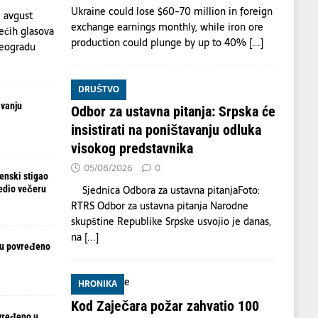
Ukraine could lose $60-70 million in foreign
 avgust
exchange earnings monthly, while iron ore
ećih glasova
production could plunge by up to 40%
[...]
Beogradu
DRUŠTVO
avanju
Odbor za ustavna pitanja: Srpska će
insistirati na poništavanju odluka
visokog predstavnika
05/08/2026
0
enski stigao
Sjednica Odbora za ustavna pitanjaFoto:
redio večeru
RTRS Odbor za ustavna pitanja Narodne
skupštine Republike Srpske usvojio je danas,
na
[...]
ju povređeno
HRONIKA
Kod Zaječara požar zahvatio 100
vređeno u