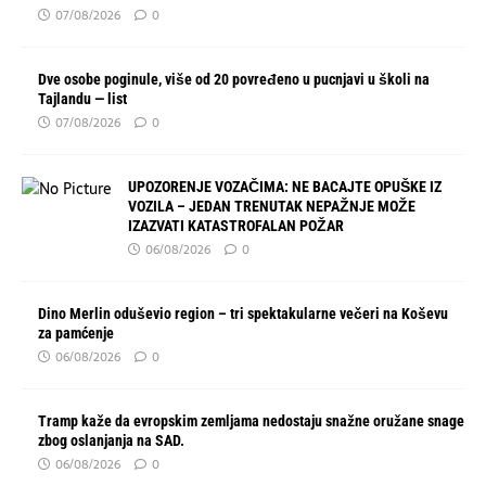
07/08/2026
0
Dve osobe poginule, više od 20 povređeno u pucnjavi u školi na
Tajlandu — list
07/08/2026
0
UPOZORENJE VOZAČIMA: NE BACAJTE OPUŠKE IZ
VOZILA – JEDAN TRENUTAK NEPAŽNJE MOŽE
IZAZVATI KATASTROFALAN POŽAR
06/08/2026
0
Dino Merlin oduševio region – tri spektakularne večeri na Koševu
za pamćenje
06/08/2026
0
Tramp kaže da evropskim zemljama nedostaju snažne oružane snage
zbog oslanjanja na SAD.
06/08/2026
0