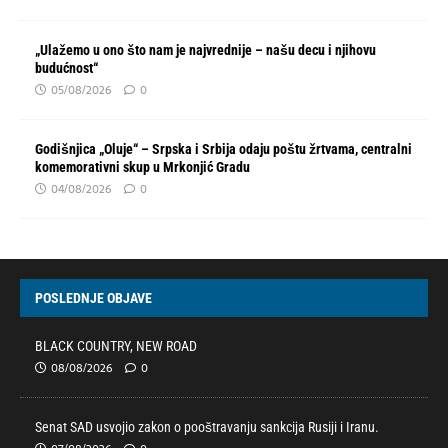
„Ulažemo u ono što nam je najvrednije – našu decu i njihovu
budućnost“
05/08/2026
0
Godišnjica „Oluje“ – Srpska i Srbija odaju poštu žrtvama, centralni
komemorativni skup u Mrkonjić Gradu
04/08/2026
0
POSLEDNJE OBJAVE
BLACK COUNTRY, NEW ROAD
08/08/2026
0
Senat SAD usvojio zakon o pooštravanju sankcija Rusiji i Iranu.