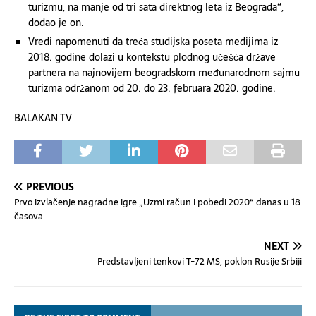
turizmu, na manje od tri sata direktnog leta iz Beograda“,
dodao je on.
Vredi napomenuti da treća studijska poseta medijima iz
2018. godine dolazi u kontekstu plodnog učešća države
partnera na najnovijem beogradskom međunarodnom sajmu
turizma održanom od 20. do 23. februara 2020. godine.
BALAKAN TV
PREVIOUS
Prvo izvlačenje nagradne igre „Uzmi račun i pobedi 2020“ danas u 18
časova
NEXT
Predstavljeni tenkovi T-72 MS, poklon Rusije Srbiji