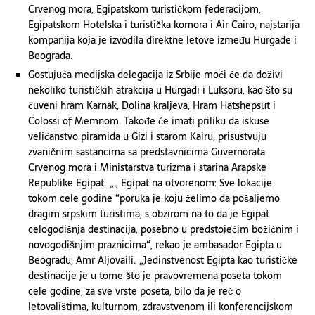
Crvenog mora, Egipatskom turističkom federacijom,
Egipatskom Hotelska i turistička komora i Air Cairo, najstarija
kompanija koja je izvodila direktne letove između Hurgade i
Beograda.
Gostujuća medijska delegacija iz Srbije moći će da doživi
nekoliko turističkih atrakcija u Hurgadi i Luksoru, kao što su
čuveni hram Karnak, Dolina kraljeva, Hram Hatshepsut i
Colossi of Memnom. Takođe će imati priliku da iskuse
veličanstvo piramida u Gizi i starom Kairu, prisustvuju
zvaničnim sastancima sa predstavnicima Guvernorata
Crvenog mora i Ministarstva turizma i starina Arapske
Republike Egipat. „„ Egipat na otvorenom: Sve lokacije
tokom cele godine “poruka je koju želimo da pošaljemo
dragim srpskim turistima, s obzirom na to da je Egipat
celogodišnja destinacija, posebno u predstojećim božićnim i
novogodišnjim praznicima“, rekao je ambasador Egipta u
Beogradu, Amr Aljovaili. „Jedinstvenost Egipta kao turističke
destinacije je u tome što je pravovremena poseta tokom
cele godine, za sve vrste poseta, bilo da je reč o
letovalištima, kulturnom, zdravstvenom ili konferencijskom