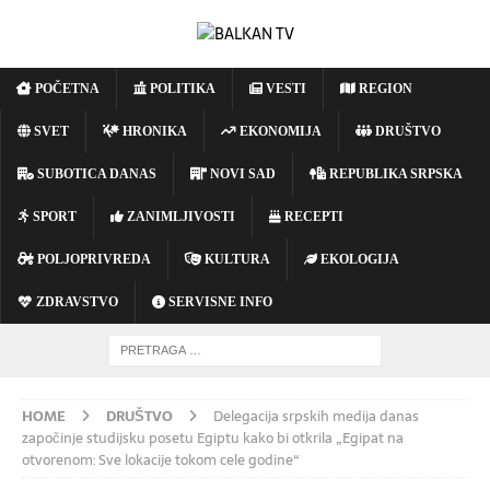
POČETNA
POLITIKA
VESTI
REGION
SVET
HRONIKA
EKONOMIJA
DRUŠTVO
SUBOTICA DANAS
NOVI SAD
REPUBLIKA SRPSKA
SPORT
ZANIMLJIVOSTI
RECEPTI
POLJOPRIVREDA
KULTURA
EKOLOGIJA
ZDRAVSTVO
SERVISNE INFO
HOME
DRUŠTVO
Delegacija srpskih medija danas
započinje studijsku posetu Egiptu kako bi otkrila „Egipat na
otvorenom: Sve lokacije tokom cele godine“