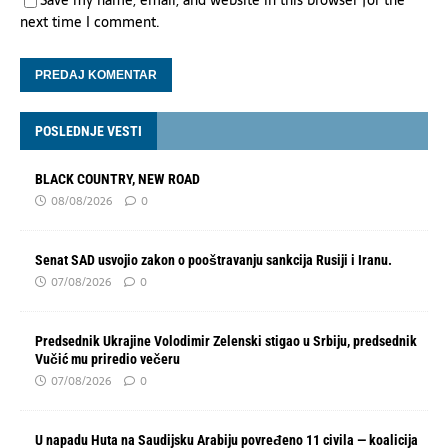
Save my name, email, and website in this browser for the
next time I comment.
POSLEDNJE VESTI
BLACK COUNTRY, NEW ROAD
08/08/2026
0
Senat SAD usvojio zakon o pooštravanju sankcija Rusiji i Iranu.
07/08/2026
0
Predsednik Ukrajine Volodimir Zelenski stigao u Srbiju, predsednik
Vučić mu priredio večeru
07/08/2026
0
U napadu Huta na Saudijsku Arabiju povređeno 11 civila — koalicija