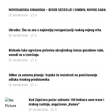
NOVOSADSKA SINAGOGA – BISER SECESIJE I SIMBOL NOVOG SADA
05/08/2026
0
Ukratko: Šta se zna o najnovijoj reorganizaciji ruskog vojnog vrha
05/08/2026
0
Blokada luka ugrožava polovinu ukrajinskog izvoza gvozdene rude,
navodi se u izveštaju.
05/08/2026
0
Odbor za ustavna pitanja: Srpska će insistirati na poništavanju
odluka visokog predstavnika
05/08/2026
0
Kod Zaječara požar zahvatio 100 hektara suve trave i
niskog rastinja, angažovan „Kamov“
05/08/2026
0