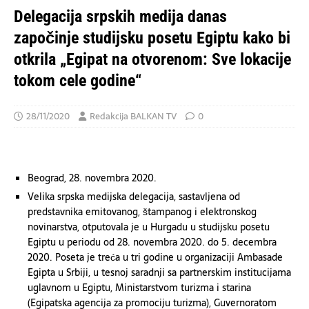
Delegacija srpskih medija danas
započinje studijsku posetu Egiptu kako bi
otkrila „Egipat na otvorenom: Sve lokacije
tokom cele godine“
28/11/2020
Redakcija BALKAN TV
0
Beograd, 28. novembra 2020.
Velika srpska medijska delegacija, sastavljena od
predstavnika emitovanog, štampanog i elektronskog
novinarstva, otputovala je u Hurgadu u studijsku posetu
Egiptu u periodu od 28. novembra 2020. do 5. decembra
2020. Poseta je treća u tri godine u organizaciji Ambasade
Egipta u Srbiji, u tesnoj saradnji sa partnerskim institucijama
uglavnom u Egiptu, Ministarstvom turizma i starina
(Egipatska agencija za promociju turizma), Guvernoratom