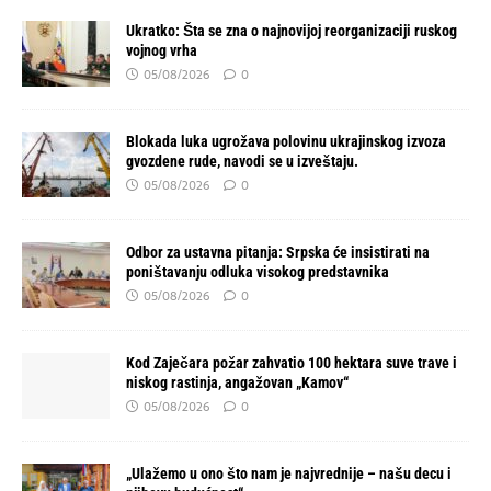
Ukratko: Šta se zna o najnovijoj reorganizaciji ruskog
vojnog vrha
05/08/2026
0
Blokada luka ugrožava polovinu ukrajinskog izvoza
gvozdene rude, navodi se u izveštaju.
05/08/2026
0
Odbor za ustavna pitanja: Srpska će insistirati na
poništavanju odluka visokog predstavnika
05/08/2026
0
Kod Zaječara požar zahvatio 100 hektara suve trave i
niskog rastinja, angažovan „Kamov“
05/08/2026
0
„Ulažemo u ono što nam je najvrednije – našu decu i