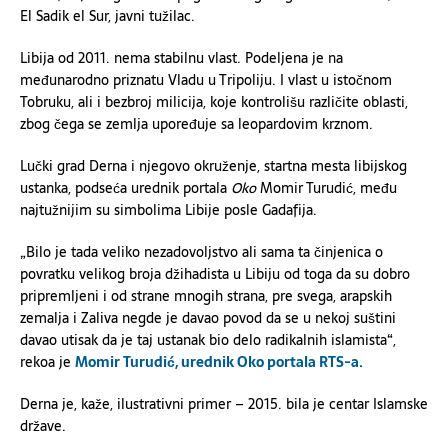
E
l Sadik el Sur, javni tužilac.
Libija od 2011. nema stabilnu vlast. Podeljena je na
međunarodno priznatu Vladu u Tripoliju. I vlast u istočnom
Tobruku, ali i bezbroj milicija, koje kontrolišu različite oblasti,
zbog čega se zemlja upoređuje sa leopardovim krznom.
Lučki grad Derna i njegovo okruženje, startna mesta libijskog
ustanka, podseća urednik portala
Oko
Momir Turudić, među
najtužnijim su simbolima Libije posle Gadafija.
„B
ilo je tada veliko nezadovoljstvo ali sama ta činjenica o
povratku velikog broja džihadista u
L
ibiju od toga da su dobro
pripremljeni i od strane mnogih strana, pre svega, arapskih
zemalja i
Z
aliva negde je davao povod da se u nekoj suštini
davao utisak da je taj ustanak bio delo radikalnih islamista“,
rekoa je
Momir
Turudić,
urednik Oko portala RTS-a.
Derna je, kaže, ilustrativni primer – 2015. bila je centar Islamske
države.