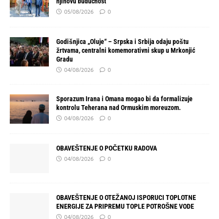
njihovu budućnost“
05/08/2026
0
Godišnjica „Oluje“ – Srpska i Srbija odaju poštu
žrtvama, centralni komemorativni skup u Mrkonjić
Gradu
04/08/2026
0
Sporazum Irana i Omana mogao bi da formalizuje
kontrolu Teherana nad Ormuskim moreuzom.
04/08/2026
0
OBAVEŠTENJE O POČETKU RADOVA
04/08/2026
0
OBAVEŠTENJE O OTEŽANOJ ISPORUCI TOPLOTNE
ENERGIJE ZA PRIPREMU TOPLE POTROŠNE VODE
04/08/2026
0