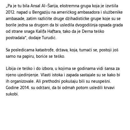
„
P
a je tu bila Ansal Al-Šarija, ekstremna grupa koja je izvršila
2012. napad
u
B
engaziju
na
američkog ambasadora i službenike
ambasade, zatim različite druge džihadističke grupe koje su se
borile jedna sa drugom da bi
u
s
ledila
dvogodišnja opsada
grada
od strane snaga K
alifa
Haftara,
tako da je
Derna
teško
postradala“, dodaje Turudić.
Sa posledicama katastrofe, država, koja, tumači se, postoji još
samo na papiru, boriće se teško.
Libija će teško i do izbora, u kojima se godinama vidi šansa za
njeno ujedinjenje. Vlasti istoka i zapada sastajale su se kako bi
ih organizovale. Ali prethodni pokušaju bili su neuspešni.
Godine
2014. su održani, da bi odmah potom usledili krvavi
sukobi.