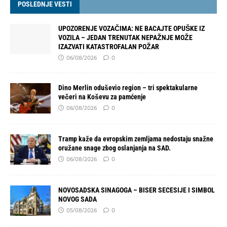
POSLEDNJE VESTI
UPOZORENJE VOZAČIMA: NE BACAJTE OPUŠKE IZ
VOZILA – JEDAN TRENUTAK NEPAŽNJE MOŽE
IZAZVATI KATASTROFALAN POŽAR
06/08/2026
0
Dino Merlin oduševio region – tri spektakularne
večeri na Koševu za pamćenje
06/08/2026
0
Tramp kaže da evropskim zemljama nedostaju snažne
oružane snage zbog oslanjanja na SAD.
06/08/2026
0
NOVOSADSKA SINAGOGA – BISER SECESIJE I SIMBOL
NOVOG SADA
05/08/2026
0