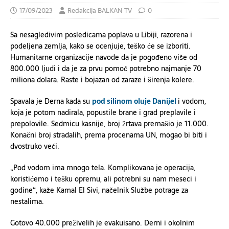
17/09/2023
Redakcija BALKAN TV
0
Sa nesagledivim posledicama poplava u Libiji, razorena i
podeljena zemlja, kako se ocenjuje, teško će se izboriti.
Humanitarne organizacije navode da je pogođeno više od
800.000 ljudi i da je za prvu pomoć potrebno najmanje 70
miliona dolara. Raste i bojazan od zaraze i širenja kolere.
Spavala je Derna kada su
pod silinom oluje Danijel
i vodom,
koja je potom nadirala, popustile brane i grad preplavile i
prepolovile. Sedmicu kasnije, broj žrtava premašio je 11.000.
Konačni broj stradalih, prema procenama UN, mogao bi biti i
dvostruko veći.
„Pod vodom ima mnogo tela. Komplikovana je operacija,
koristi
ć
emo
i tešku opremu, ali potrebni su nam meseci i
godine“, kaže Kamal El Sivi, načelnik Službe potrage za
nestalima.
Gotovo 40.000 preživelih je evakuisano. Derni i okolnim