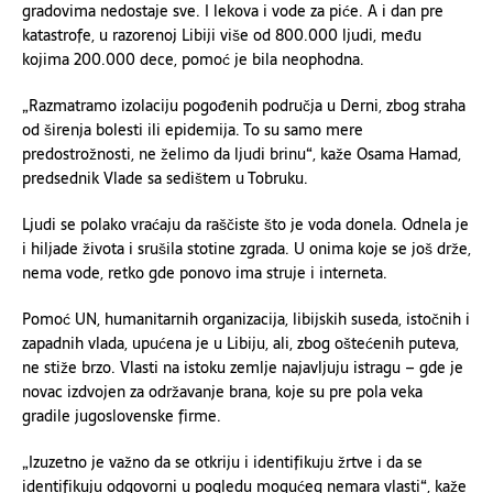
gradovima nedostaje sve. I lekova i vode za piće. A i dan pre
katastrofe, u razorenoj Libiji više od 800.000 ljudi, među
kojima 200.
000
dece, pomoć je bila neophodna.
„Razmatramo izolaciju pogođenih područja u Derni, zbog straha
od širenja bolesti ili epidemija. To su samo mere
predostrožnosti, ne želimo da ljudi brinu“, kaže Osama Hamad,
predsednik Vlade sa sedištem u Tobruku.
Ljudi se polako vraćaju da raščiste što je voda donela. Odnela je
i hiljade života i srušila stotine zgrada. U onima koje se još drže,
nema vode, retko gde ponovo ima struje i interneta.
P
omoć UN, humanitarnih organizacija, libijskih suseda, istočnih i
zapadnih vlada, upućena je u Libiju, ali, zbog oštećenih puteva,
ne stiže brzo.
V
lasti na istoku zemlje najavljuju istragu – gde je
novac izdvojen za održavanje brana, koje su pre pola veka
gradile jugoslovenske firme.
„
Izuzetno je važno da se otkriju i identifikuju žrtve i da se
identifikuju odgovorni u pogledu
mogu
ć
eg
nemara vlasti“,
kaže