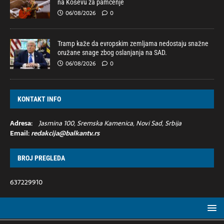
na Koševu za pamćenje
06/08/2026
0
Tramp kaže da evropskim zemljama nedostaju snažne
oružane snage zbog oslanjanja na SAD.
06/08/2026
0
KONTAKT INFO
Adresa:
Jasmina 100, Sremska Kamenica, Novi Sad, Srbija
Email:
redakcija@balkantv.rs
BROJ PREGLEDA
637229910