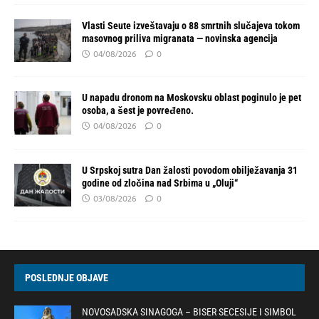
Vlasti Seute izveštavaju o 88 smrtnih slučajeva tokom
masovnog priliva migranata — novinska agencija
04/08/2026
0
U napadu dronom na Moskovsku oblast poginulo je pet
osoba, a šest je povređeno.
04/08/2026
0
U Srpskoj sutra Dan žalosti povodom obilježavanja 31
godine od zločina nad Srbima u „Oluji“
03/08/2026
0
POSLEDNJE OBJAVE
NOVOSADSKA SINAGOGA – BISER SECESIJE I SIMBOL