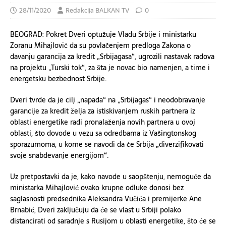
28/11/2020
Redakcija BALKAN TV
0
BEOGRAD: Pokret Dveri optužuje Vladu Srbije i ministarku
Zoranu Mihajlović da su povlačenjem predloga Zakona o
davanju garancija za kredit „Srbijagasa“, ugrozili nastavak radova
na projektu „Turski tok“, za šta je novac bio namenjen, a time i
energetsku bezbednost Srbije.
Dveri tvrde da je cilj „napada“ na „Srbijagas“ i neodobravanje
garancije za kredit želja za istiskivanjem ruskih partnera iz
oblasti energetike radi pronalaženja novih partnera u ovoj
oblasti, što dovode u vezu sa odredbama iz Vašingtonskog
sporazumoma, u kome se navodi da će Srbija „diverzifikovati
svoje snabdevanje energijom“.
Uz pretpostavki da je, kako navode u saopštenju, nemoguće da
ministarka Mihajlović ovako krupne odluke donosi bez
saglasnosti predsednika Aleksandra Vučića i premijerke Ane
Brnabić, Dveri zaključuju da će se vlast u Srbiji polako
distancirati od saradnje s Rusijom u oblasti energetike, što će se