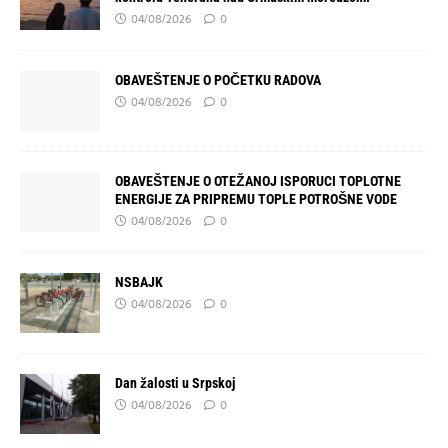
04/08/2026
0
OBAVEŠTENJE O POČETKU RADOVA
04/08/2026
0
OBAVEŠTENJE O OTEŽANOJ ISPORUCI TOPLOTNE
ENERGIJE ZA PRIPREMU TOPLE POTROŠNE VODE
04/08/2026
0
NSBAJK
04/08/2026
0
Dan žalosti u Srpskoj
04/08/2026
0