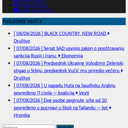
EKOLOGIJA
ZDRAVSTVO
SERVISNE INFO
POSLEDNJE VESTI
[ 08/08/2026 ]
BLACK COUNTRY, NEW ROAD
Društvo
[ 07/08/2026 ]
Senat SAD usvojio zakon o pooštravanju
sankcija Rusiji i Iranu.
Ekonomija
[ 07/08/2026 ]
Predsednik Ukrajine Volodimir Zelenski
stigao u Srbiju, predsednik Vučić mu priredio večeru
Društvo
[ 07/08/2026 ]
U napadu Huta na Saudijsku Arabiju
povređeno 11 civila — koalicija
Vesti
[ 07/08/2026 ]
Dve osobe poginule, više od 20
povređeno u pucnjavi u školi na Tajlandu — list
Hronika
Pretraga