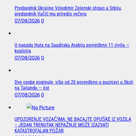
Predsednik Ukrajine Volodimir Zelenski stigao u Srbiju,
predsednik Vučić mu priredio večeru
07/08/2026
0
U napadu Huta na Saudijsku Arabiju povređeno 11 civila —
koalicija
07/08/2026
0
Dve osobe poginule, više od 20 povređeno u pucnjavi u školi
na Tajlandu — list
07/08/2026
0
UPOZORENJE VOZAČIMA: NE BACAJTE OPUŠKE IZ VOZILA
– JEDAN TRENUTAK NEPAŽNJE MOŽE IZAZVATI
KATASTROFALAN POŽAR