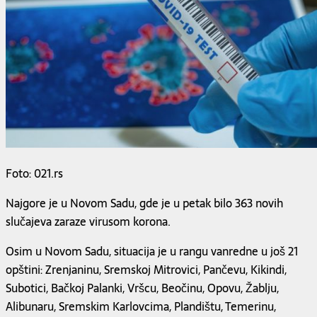
Foto: 021.rs
Najgore je u Novom Sadu, gde je u petak bilo 363 novih
slučajeva zaraze virusom korona.
Osim u Novom Sadu, situacija je u rangu vanredne u još 21
opštini: Zrenjaninu, Sremskoj Mitrovici, Pančevu, Kikindi,
Subotici, Bačkoj Palanki, Vršcu, Beočinu, Opovu, Žablju,
Alibunaru, Sremskim Karlovcima, Plandištu, Temerinu,