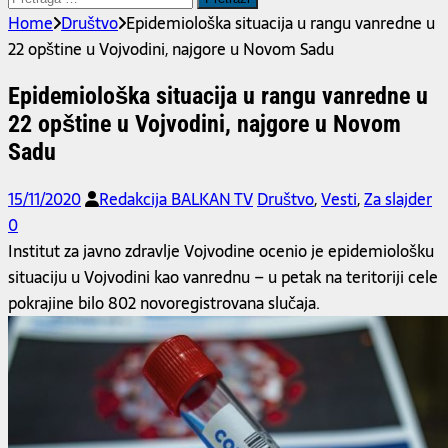
za:
Home
Društvo
Epidemiološka situacija u rangu vanredne u
22 opštine u Vojvodini, najgore u Novom Sadu
Epidemiološka situacija u rangu vanredne u
22 opštine u Vojvodini, najgore u Novom
Sadu
15/11/2020
Redakcija BALKAN TV
Društvo
,
Vesti
,
Za slajder
0
Institut za javno zdravlje Vojvodine ocenio je epidemiološku
situaciju u Vojvodini kao vanrednu – u petak na teritoriji cele
pokrajine bilo 802 novoregistrovana slučaja.