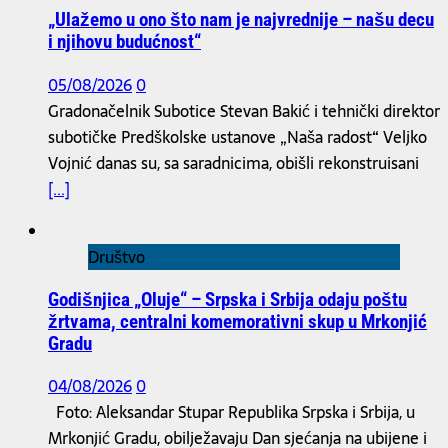
„Ulažemo u ono što nam je najvrednije – našu decu
i njihovu budućnost“
05/08/2026
0
Gradonačelnik Subotice Stevan Bakić i tehnički direktor
subotičke Predškolske ustanove „Naša radost“ Veljko
Vojnić danas su, sa saradnicima, obišli rekonstruisani
[...]
Društvo
Godišnjica „Oluje“ – Srpska i Srbija odaju poštu
žrtvama, centralni komemorativni skup u Mrkonjić
Gradu
04/08/2026
0
Foto: Aleksandar Stupar Republika Srpska i Srbija, u
Mrkonjić Gradu, obilježavaju Dan sjećanja na ubijene i