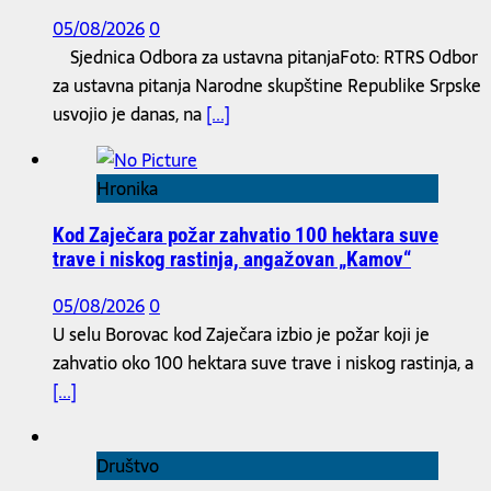
05/08/2026
0
Sjednica Odbora za ustavna pitanjaFoto: RTRS Odbor
za ustavna pitanja Narodne skupštine Republike Srpske
usvojio je danas, na
[...]
Hronika
Kod Zaječara požar zahvatio 100 hektara suve
trave i niskog rastinja, angažovan „Kamov“
05/08/2026
0
U selu Borovac kod Zaječara izbio je požar koji je
zahvatio oko 100 hektara suve trave i niskog rastinja, a
[...]
Društvo