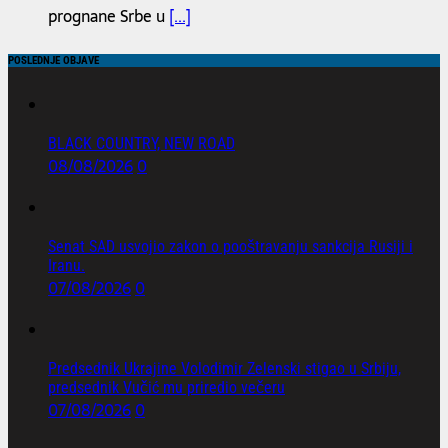
prognane Srbe u
[...]
POSLEDNJE OBJAVE
BLACK COUNTRY, NEW ROAD
08/08/2026
0
Senat SAD usvojio zakon o pooštravanju sankcija Rusiji i
Iranu.
07/08/2026
0
Predsednik Ukrajine Volodimir Zelenski stigao u Srbiju,
predsednik Vučić mu priredio večeru
07/08/2026
0