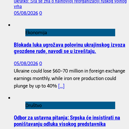
Ukratko: Šta se zna o najnovijoj reorganizaciji ruskog vojnog
vrha
05/08/2026
0
Ekonomija
Blokada luka ugrožava polovinu ukrajinskog izvoza
gvozdene rude, navodi se u izveštaju.
05/08/2026
0
Ukraine could lose $60-70 million in foreign exchange
earnings monthly, while iron ore production could
plunge by up to 40%
[...]
Društvo
Odbor za ustavna pitanja: Srpska će insistirati na
poništavanju odluka visokog predstavnika