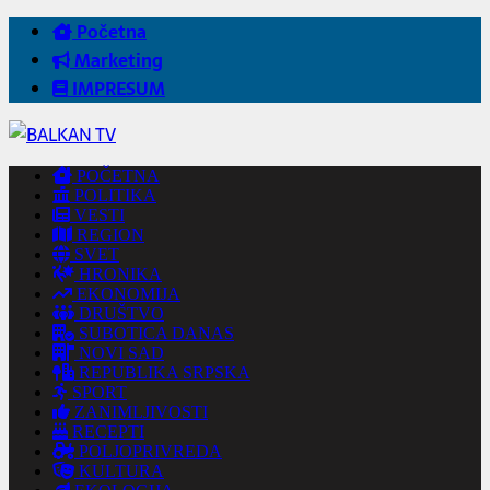
Početna
Marketing
IMPRESUM
POČETNA
POLITIKA
VESTI
REGION
SVET
HRONIKA
EKONOMIJA
DRUŠTVO
SUBOTICA DANAS
NOVI SAD
REPUBLIKA SRPSKA
SPORT
ZANIMLJIVOSTI
RECEPTI
POLJOPRIVREDA
KULTURA