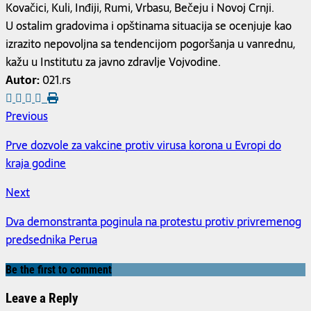
Kovačici, Kuli, Inđiji, Rumi, Vrbasu, Bečeju i Novoj Crnji.
U ostalim gradovima i opštinama situacija se ocenjuje kao
izrazito nepovoljna sa tendencijom pogoršanja u vanrednu,
kažu u Institutu za javno zdravlje Vojvodine.
Autor:
021.rs
Previous
Prve dozvole za vakcine protiv virusa korona u Evropi do
kraja godine
Next
Dva demonstranta poginula na protestu protiv privremenog
predsednika Perua
Be the first to comment
Leave a Reply