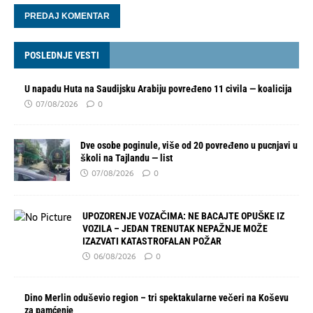
POSLEDNJE VESTI
U napadu Huta na Saudijsku Arabiju povređeno 11 civila — koalicija
07/08/2026
0
Dve osobe poginule, više od 20 povređeno u pucnjavi u
školi na Tajlandu — list
07/08/2026
0
UPOZORENJE VOZAČIMA: NE BACAJTE OPUŠKE IZ
VOZILA – JEDAN TRENUTAK NEPAŽNJE MOŽE
IZAZVATI KATASTROFALAN POŽAR
06/08/2026
0
Dino Merlin oduševio region – tri spektakularne večeri na Koševu
za pamćenje