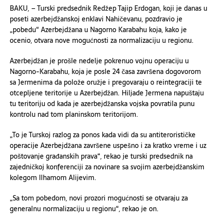
BAKU, – Turski predsednik Redžep Tajip Erdogan, koji je danas u
poseti azerbejdžanskoj enklavi Nahičevanu, pozdravio je
„pobedu“ Azerbejdžana u Nagorno Karabahu koja, kako je
ocenio, otvara nove mogućnosti za normalizaciju u regionu.
Azerbejdžan je prošle nedelje pokrenuo vojnu operaciju u
Nagorno-Karabahu, koja je posle 24 časa završena dogovorom
sa Jermenima da polože oružje i pregovaraju o reintegraciji te
otcepljene teritorije u Azerbejdžan. Hiljade Jermena napuštaju
tu teritoriju od kada je azerbejdžanska vojska povratila punu
kontrolu nad tom planinskom teritorijom.
„To je Turskoj razlog za ponos kada vidi da su antiterorističke
operacije Azerbejdžana završene uspešno i za kratko vreme i uz
poštovanje građanskih prava“, rekao je turski predsednik na
zajedničkoj konferenciji za novinare sa svojim azerbejdžanskim
kolegom Ilhamom Alijevim.
„Sa tom pobedom, novi prozori mogućnosti se otvaraju za
generalnu normalizaciju u regionu“, rekao je on.