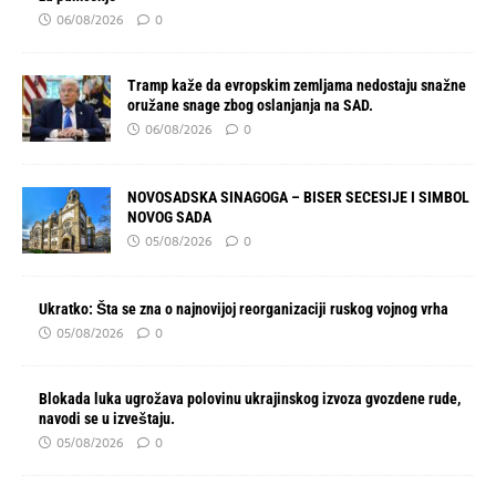
06/08/2026
0
Tramp kaže da evropskim zemljama nedostaju snažne
oružane snage zbog oslanjanja na SAD.
06/08/2026
0
NOVOSADSKA SINAGOGA – BISER SECESIJE I SIMBOL
NOVOG SADA
05/08/2026
0
Ukratko: Šta se zna o najnovijoj reorganizaciji ruskog vojnog vrha
05/08/2026
0
Blokada luka ugrožava polovinu ukrajinskog izvoza gvozdene rude,
navodi se u izveštaju.
05/08/2026
0