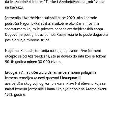
da je „zajednički interes“ Turske i Azerbejdžana da „mir“ vlada
na Kavkazu.
Jermenija i Azerbejdžan sukobili su se 2020. oko kontrole
područja Nagorno-Karabaha, a sukob je okončan mirovnim
sporazumom kojim je priznata pobeda azerbejdžanskih snaga.
Dogovor je postignut uz pomoć Rusije koja je tu posle dogovora
poslala svoje mirovne trupe.
Nagorno-Karabah, teritorija na kojoj uglavnom žive Jermeni,
otcepio se od Azerbejdžana, što je dovelo do rata koji je tokom
90-ih godina odneo 30.000 života.
Erdogan i Alijev učestvuju danas na ceremoniji polaganja
kamena temeljca za novi gasovod i inauguraciji
azerbejdžanskog vojnog kompleksa enklavi Nahičevanu koja se
nalazi između Jermenije i Irana i koja je pripojena Azerbejdžanu
1923. godine.