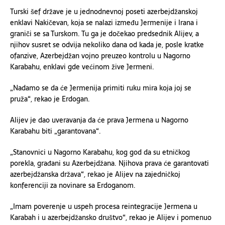
Turski šef države je u jednodnevnoj poseti azerbejdžanskoj
enklavi Nakičevan, koja se nalazi između Jermenije i Irana i
graniči se sa Turskom. Tu ga je dočekao predsednik Alijev, a
njihov susret se odvija nekoliko dana od kada je, posle kratke
ofanzive, Azerbejdžan vojno preuzeo kontrolu u Nagorno
Karabahu, enklavi gde većinom žive Jermeni.
„Nadamo se da će Jermenija primiti ruku mira koja joj se
pruža“, rekao je Erdogan.
Alijev je dao uveravanja da će prava Jermena u Nagorno
Karabahu biti „garantovana“.
„Stanovnici u Nagorno Karabahu, kog god da su etničkog
porekla, građani su Azerbejdžana. Njihova prava će garantovati
azerbejdžanska država“, rekao je Alijev na zajedničkoj
konferenciji za novinare sa Erdoganom.
„Imam poverenje u uspeh procesa reintegracije Jermena u
Karabah i u azerbejdžansko društvo“, rekao je Alijev i pomenuo