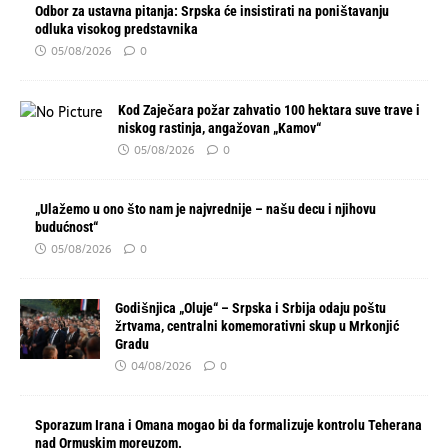
Odbor za ustavna pitanja: Srpska će insistirati na poništavanju
odluka visokog predstavnika
05/08/2026
0
Kod Zaječara požar zahvatio 100 hektara suve trave i
niskog rastinja, angažovan „Kamov“
05/08/2026
0
„Ulažemo u ono što nam je najvrednije – našu decu i njihovu
budućnost“
05/08/2026
0
Godišnjica „Oluje“ – Srpska i Srbija odaju poštu
žrtvama, centralni komemorativni skup u Mrkonjić
Gradu
04/08/2026
0
Sporazum Irana i Omana mogao bi da formalizuje kontrolu Teherana
nad Ormuskim moreuzom.