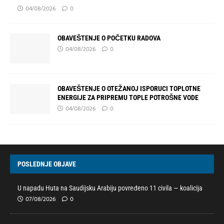
04/08/2026
0
OBAVEŠTENJE O POČETKU RADOVA
04/08/2026
0
OBAVEŠTENJE O OTEŽANOJ ISPORUCI TOPLOTNE
ENERGIJE ZA PRIPREMU TOPLE POTROŠNE VODE
04/08/2026
0
POSLEDNJE OBJAVE
U napadu Huta na Saudijsku Arabiju povređeno 11 civila — koalicija
07/08/2026
0