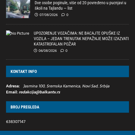
Dve osobe poginule, više od 20 povređeno u pucnjavi u
školi na Tajlandu — list
07/08/2026
0
UPOZORENJE VOZAČIMA: NE BACAJTE OPUŠKE IZ
VOZILA – JEDAN TRENUTAK NEPAŽNJE MOŽE IZAZVATI
KATASTROFALAN POŽAR
06/08/2026
0
KONTAKT INFO
Adresa:
Jasmina 100, Sremska Kamenica, Novi Sad, Srbija
Email:
redakcija@balkantv.rs
BROJ PREGLEDA
638307147