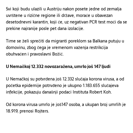
Svi koji budu ulazili u Austriju nakon posete jedne od zemalja
uvrštene u rizične regione ili države, moraće u obavezan
desetodnevni karantin, koji će, uz negativan PCR test moći da se
prekine najranije posle pet dana izolacije.
Time se želi sprečiti da migranti poreklom sa Balkana putuju u
domovinu, zbog čega je vremenom važenja restrikcija
obuhvaćen i pravoslavni Božić.
U Nemačkoj 12.332 novozaražena, umrlo još 147 ljudi
U Nemačkoj su potvrđena još 12.332 slučaja korona virusa, a od
početka epidemije potrvđeno je ukupno 1.183.655 slučajeva
infekcije, pokazuju današnji podaci Instituta Robert Koh.
Od korona virusa umrlo je još147 osoba, a ukupan broj umrlih je
18.919, prenosi Rojters.