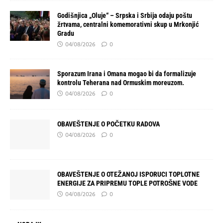
Godišnjica „Oluje“ – Srpska i Srbija odaju poštu
žrtvama, centralni komemorativni skup u Mrkonjić
Gradu
04/08/2026
0
Sporazum Irana i Omana mogao bi da formalizuje
kontrolu Teherana nad Ormuskim moreuzom.
04/08/2026
0
OBAVEŠTENJE O POČETKU RADOVA
04/08/2026
0
OBAVEŠTENJE O OTEŽANOJ ISPORUCI TOPLOTNE
ENERGIJE ZA PRIPREMU TOPLE POTROŠNE VODE
04/08/2026
0