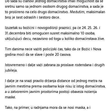
Do sada su članovi jednog domaćinstva imali mogućnost da se
sretnu samo sa jednom osobom drugog domaćinstva, a sada je
to prošireno na celo drugo domaćinstvo. Međutim, maksimalan
broj je šest odraslih i šestoro dece.
Izuzetak su božićni i novogodišnji praznici, pa će 24. 25. 26. i
31.decembra biti omogućen susret maksimalno 10 osoba,
uključujući decu, nezavisno od toga u koliko domaćinstava žive.
Tim danima neće važiti policijski čas, tako da će Božić i Nova
godina moći da se slave i posle 20 časova.
Istovremeno i dalje važi zabrana za proslave rođendana i drugih
jubileja.
I dalje je na snazi pravilo držanja distance od jednog metra na
javnim mestima prema osobama koje nisu iz istog domaćinstva,
a u zatvorenim javnim prostorima postoji obaveza nošenja
maske.
Tako, na primer, u radnjama mora da se nosi maska, a i