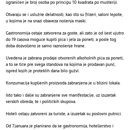
ograničen je broj osoba po principu 10 kvadrata po mušteriji.
Otvaraju se i uslužne delatnosti, kao što su frizeri, saloni lepote,
u kojima je na snazi obaveza nošenja maski.
Gastronomija ostaje zatvorena za goste, ali zato je od šest ujutro
do 19 časova moguće kupiti pića i jela za poneti, a posle tog
doba dozvoljeno je samo raznošenje hrane.
Uvedena je zabrana prodaje otvorenih alkoholnih pića za poneti,
a to se tiče pre svega štandova na kojima je prodavan punč,
ispred kojih je proteklih dana bilo gužvi.
Konzumacija kupljenih proizvoda zabranjena je u blizini lokala.
Isto tako i dalje su zabranjene sve manifestacije, uz izuzetak
verskih obreda, te i političkih skupova.
Hoteli ostaju zatvoreni za turiste, a izuzetak su poslovni putnici.
Od 7.januara je planirano da se gastronomija, hoteljerstvo i