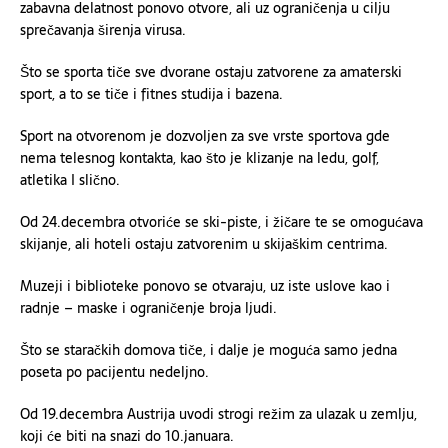
zabavna delatnost ponovo otvore, ali uz ograničenja u cilju
sprečavanja širenja virusa.
Što se sporta tiče sve dvorane ostaju zatvorene za amaterski
sport, a to se tiče i fitnes studija i bazena.
Sport na otvorenom je dozvoljen za sve vrste sportova gde
nema telesnog kontakta, kao što je klizanje na ledu, golf,
atletika I slično.
Od 24.decembra otvoriće se ski-piste, i žičare te se omogućava
skijanje, ali hoteli ostaju zatvorenim u skijaškim centrima.
Muzeji i biblioteke ponovo se otvaraju, uz iste uslove kao i
radnje – maske i ograničenje broja ljudi.
Što se staračkih domova tiče, i dalje je moguća samo jedna
poseta po pacijentu nedeljno.
Od 19.decembra Austrija uvodi strogi režim za ulazak u zemlju,
koji će biti na snazi do 10.januara.