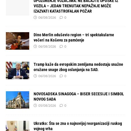
UPOZORENJE VOZAČIMA: NE BACAJTE OPUŠKE IZ
VOZILA – JEDAN TRENUTAK NEPAŽNJE MOŽE
IZAZVATI KATASTROFALAN POŽAR
06/08/2026
0
Dino Merlin oduševio region – tri spektakularne
večeri na Koševu za pamćenje
06/08/2026
0
Tramp kaže da evropskim zemljama nedostaju snažne
oružane snage zbog oslanjanja na SAD.
06/08/2026
0
NOVOSADSKA SINAGOGA – BISER SECESIJE I SIMBOL
NOVOG SADA
05/08/2026
0
Ukratko: Šta se zna o najnovijoj reorganizaciji ruskog
vojnog vrha