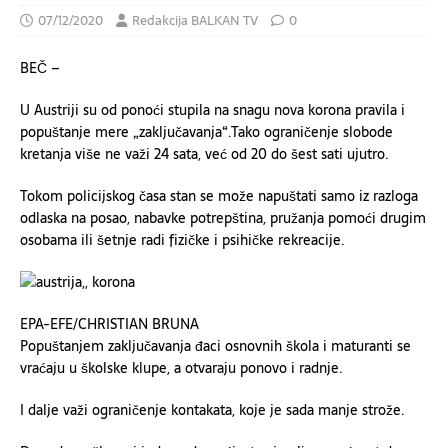
07/12/2020
Redakcija BALKAN TV
0
BEČ –
U Austriji su od ponoći stupila na snagu nova korona pravila i
popuštanje mere „zaključavanja“.Tako ograničenje slobode
kretanja više ne važi 24 sata, već od 20 do šest sati ujutro.
Tokom policijskog časa stan se može napuštati samo iz razloga
odlaska na posao, nabavke potrepština, pružanja pomoći drugim
osobama ili šetnje radi fizičke i psihičke rekreacije.
EPA-EFE/CHRISTIAN BRUNA
Popuštanjem zaključavanja đaci osnovnih škola i maturanti se
vraćaju u školske klupe, a otvaraju ponovo i radnje.
I dalje važi ograničenje kontakata, koje je sada manje strože.