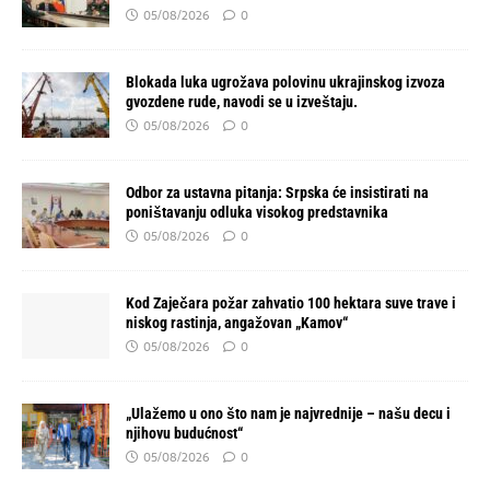
05/08/2026
0
Blokada luka ugrožava polovinu ukrajinskog izvoza
gvozdene rude, navodi se u izveštaju.
05/08/2026
0
Odbor za ustavna pitanja: Srpska će insistirati na
poništavanju odluka visokog predstavnika
05/08/2026
0
Kod Zaječara požar zahvatio 100 hektara suve trave i
niskog rastinja, angažovan „Kamov“
05/08/2026
0
„Ulažemo u ono što nam je najvrednije – našu decu i
njihovu budućnost“
05/08/2026
0