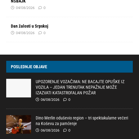
NSBAJK
04/08/2026
0
Dan žalosti u Srpskoj
04/08/2026
0
POSLEDNJE OBJAVE
UPOZORENJE VOZAČIMA: NE BACAJTE OPUŠKE IZ
VOZILA – JEDAN TRENUTAK NEPAŽNJE MOŽE
IZAZVATI KATASTROFALAN POŽAR
06/08/2026
0
Dino Merlin oduševio region – tri spektakularne večeri
na Koševu za pamćenje
06/08/2026
0