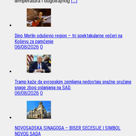
temperatura i dugotrajnog
[...]
Dino Merlin oduševio region – tri spektakularne večeri na
Koševu za pamćenje
06/08/2026
0
Tramp kaže da evropskim zemljama nedostaju snažne oružane
snage zbog oslanjanja na SAD.
06/08/2026
0
NOVOSADSKA SINAGOGA – BISER SECESIJE I SIMBOL
NOVOG SADA