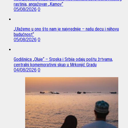
rastinja, angažovan „Kamov“
05/08/2026
0
„Ulažemo u ono što nam je najvrednije – našu decu i njihovu
budućnost“
05/08/2026
0
Godišnjica „Oluje“ – Srpska i Srbija odaju poštu žrtvama,
centralni komemorativni skup u Mrkonjić Gradu
04/08/2026
0