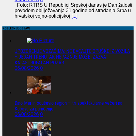
Foto: RTRS U Republici Srpskoj danas je Dan žalosti
povodom obilježavanja 31 godine od stradanja Srba u
hrvatskoj vojno-policijskoj
[...]
POSLEDNJE OBJAVE
UPOZORENJE VOZAČIMA: NE BACAJTE OPUŠKE IZ VOZILA
– JEDAN TRENUTAK NEPAŽNJE MOŽE IZAZVATI
KATASTROFALAN POŽAR
06/08/2026
0
Dino Merlin oduševio region – tri spektakularne večeri na
Koševu za pamćenje
06/08/2026
0