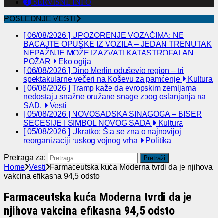
SERVISNE INFO
POSLEDNJE VESTI
[ 06/08/2026 ]
UPOZORENJE VOZAČIMA: NE
BACAJTE OPUŠKE IZ VOZILA – JEDAN TRENUTAK
NEPAŽNJE MOŽE IZAZVATI KATASTROFALAN
POŽAR
Ekologija
[ 06/08/2026 ]
Dino Merlin oduševio region – tri
spektakularne večeri na Koševu za pamćenje
Kultura
[ 06/08/2026 ]
Tramp kaže da evropskim zemljama
nedostaju snažne oružane snage zbog oslanjanja na
SAD.
Vesti
[ 05/08/2026 ]
NOVOSADSKA SINAGOGA – BISER
SECESIJE I SIMBOL NOVOG SADA
Kultura
[ 05/08/2026 ]
Ukratko: Šta se zna o najnovijoj
reorganizaciji ruskog vojnog vrha
Politika
Pretraga za:
Home
Vesti
Farmaceutska kuća Moderna tvrdi da je njihova
vakcina efikasna 94,5 odsto
Farmaceutska kuća Moderna tvrdi da je
njihova vakcina efikasna 94,5 odsto