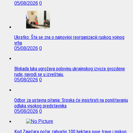
05/08/2026
0
Ukratko: Šta se zna o najnovijoj reorganizaciji ruskog vojnog
vrha
05/08/2026
0
Blokada luka ugrožava polovinu ukrajinskog izvoza gvozdene
rude, navodi se u izveštaju.
05/08/2026
0
Odbor za ustavna pitanja: Srpska će insistirati na poništavanju
odluka visokog predstavnika
05/08/2026
0
Kod Zaječara požar zahvatio 100 hektara suve trave i niskog