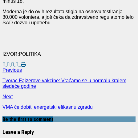
minus 18.
Moderna je do ovih rezultata stigla na osnovu testiranja
30.000 volontera, a još čeka da zdravstveno regulatorno telo
SAD dozvoli upotrebu.
IZVOR:POLITIKA
Previous
Tvorac Fajzerove vakcine: Vraćamo se u normalu krajem
sledeće godine
Next
VMA će dobiti energetski efikasnu zgradu
Be the first to comment
Leave a Reply