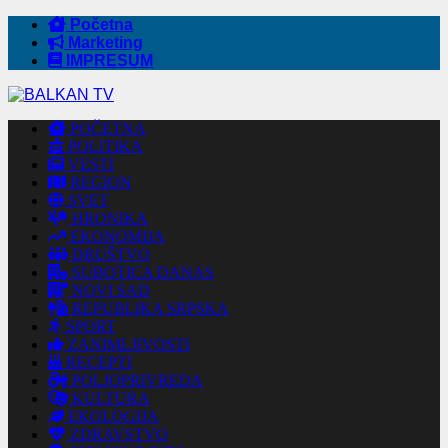
Početna
Marketing
IMPRESUM
POČETNA
POLITIKA
VESTI
REGION
SVET
HRONIKA
EKONOMIJA
DRUŠTVO
SUBOTICA DANAS
NOVI SAD
REPUBLIKA SRPSKA
SPORT
ZANIMLJIVOSTI
RECEPTI
POLJOPRIVREDA
KULTURA
EKOLOGIJA
ZDRAVSTVO