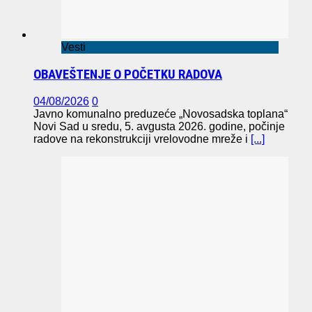
Vesti
OBAVEŠTENJE O POČETKU RADOVA
04/08/2026
0
Javno komunalno preduzeće „Novosadska toplana“
Novi Sad u sredu, 5. avgusta 2026. godine, počinje
radove na rekonstrukciji vrelovodne mreže i
[...]