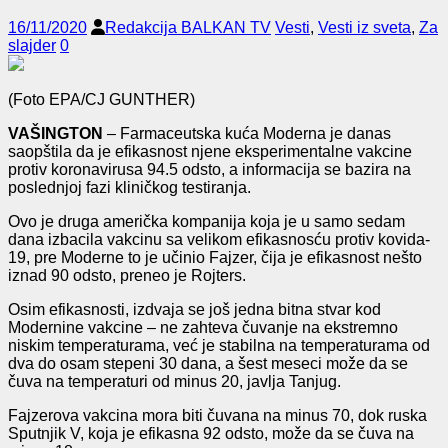
16/11/2020
Redakcija BALKAN TV
Vesti
,
Vesti iz sveta
,
Za
slajder
0
(Foto EPA/CJ GUNTHER)
VAŠINGTON
– Farmaceutska kuća Moderna je danas
saopštila da je efikasnost njene eksperimentalne vakcine
protiv koronavirusa 94.5 odsto, a informacija se bazira na
poslednjoj fazi kliničkog testiranja.
Ovo je druga američka kompanija koja je u samo sedam
dana izbacila vakcinu sa velikom efikasnosću protiv kovida-
19, pre Moderne to je učinio Fajzer, čija je efikasnost nešto
iznad 90 odsto, preneo je Rojters.
Osim efikasnosti, izdvaja se još jedna bitna stvar kod
Modernine vakcine – ne zahteva čuvanje na ekstremno
niskim temperaturama, već je stabilna na temperaturama od
dva do osam stepeni 30 dana, a šest meseci može da se
čuva na temperaturi od minus 20, javlja Tanjug.
Fajzerova vakcina mora biti čuvana na minus 70, dok ruska
Sputnjik V, koja je efikasna 92 odsto, može da se čuva na