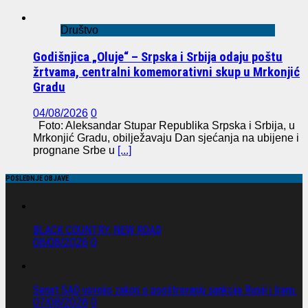
Društvo
Godišnjica „Oluje“ – Srpska i Srbija odaju poštu
žrtvama, centralni komemorativni skup u Mrkonjić
Gradu
04/08/2026
0
Foto: Aleksandar Stupar Republika Srpska i Srbija, u
Mrkonjić Gradu, obilježavaju Dan sjećanja na ubijene i
prognane Srbe u
[...]
POSLEDNJE OBJAVE
BLACK COUNTRY, NEW ROAD
08/08/2026
0
Senat SAD usvojio zakon o pooštravanju sankcija Rusiji i Iranu.
07/08/2026
0