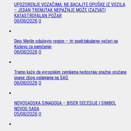
UPOZORENJE VOZAČIMA: NE BACAJTE OPUŠKE IZ VOZILA
– JEDAN TRENUTAK NEPAŽNJE MOŽE IZAZVATI
KATASTROFALAN POŽAR
06/08/2026
0
Dino Merlin oduševio region – tri spektakularne večeri na
Koševu za pamćenje
06/08/2026
0
Tramp kaže da evropskim zemljama nedostaju snažne oružane
snage zbog oslanjanja na SAD.
06/08/2026
0
NOVOSADSKA SINAGOGA – BISER SECESIJE I SIMBOL
NOVOG SADA
05/08/2026
0