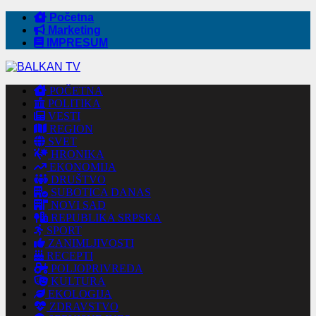
Početna
Marketing
IMPRESUM
POČETNA
POLITIKA
VESTI
REGION
SVET
HRONIKA
EKONOMIJA
DRUŠTVO
SUBOTICA DANAS
NOVI SAD
REPUBLIKA SRPSKA
SPORT
ZANIMLJIVOSTI
RECEPTI
POLJOPRIVREDA
KULTURA
EKOLOGIJA
ZDRAVSTVO