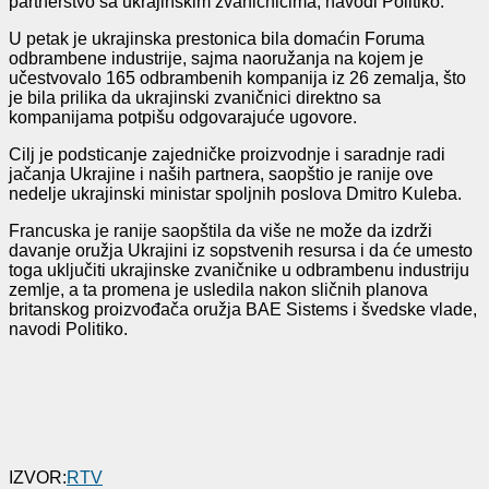
partnerstvo sa ukrajinskim zvaničnicima, navodi Politiko.
U petak je ukrajinska prestonica bila domaćin Foruma
odbrambene industrije, sajma naoružanja na kojem je
učestvovalo 165 odbrambenih kompanija iz 26 zemalja, što
je bila prilika da ukrajinski zvaničnici direktno sa
kompanijama potpišu odgovarajuće ugovore.
Cilj je podsticanje zajedničke proizvodnje i saradnje radi
jačanja Ukrajine i naših partnera, saopštio je ranije ove
nedelje ukrajinski ministar spoljnih poslova Dmitro Kuleba.
Francuska je ranije saopštila da više ne može da izdrži
davanje oružja Ukrajini iz sopstvenih resursa i da će umesto
toga uključiti ukrajinske zvaničnike u odbrambenu industriju
zemlje, a ta promena je usledila nakon sličnih planova
britanskog proizvođača oružja BAE Sistems i švedske vlade,
navodi Politiko.
IZVOR:
RTV