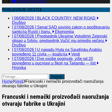
SERVISNE INFO
POSLEDNJE VESTI
[ 08/08/2026 ]
BLACK COUNTRY, NEW ROAD
Društvo
[ 07/08/2026 ]
Senat SAD usvojio zakon o pooštravanju
sankcija Rusiji i Iranu.
Ekonomija
[ 07/08/2026 ]
Predsednik Ukrajine Volodimir Zelenski
stigao u Srbiju, predsednik Vučić mu priredio večeru
Društvo
[ 07/08/2026 ]
U napadu Huta na Saudijsku Arabiju
povređeno 11 civila — koalicija
Vesti
[ 07/08/2026 ]
Dve osobe poginule, više od 20
povređeno u pucnjavi u školi na Tajlandu — list
Hronika
Pretraga
za:
Home
Vesti
Francuski i nemački proizvođači naoružanja
otvaraju fabrike u Ukrajini
Francuski i nemački proizvođači naoružanja
otvaraju fabrike u Ukrajini