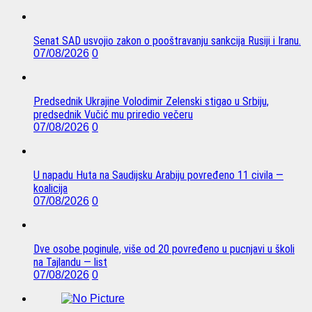
Senat SAD usvojio zakon o pooštravanju sankcija Rusiji i Iranu.
07/08/2026
0
Predsednik Ukrajine Volodimir Zelenski stigao u Srbiju,
predsednik Vučić mu priredio večeru
07/08/2026
0
U napadu Huta na Saudijsku Arabiju povređeno 11 civila —
koalicija
07/08/2026
0
Dve osobe poginule, više od 20 povređeno u pucnjavi u školi
na Tajlandu — list
07/08/2026
0