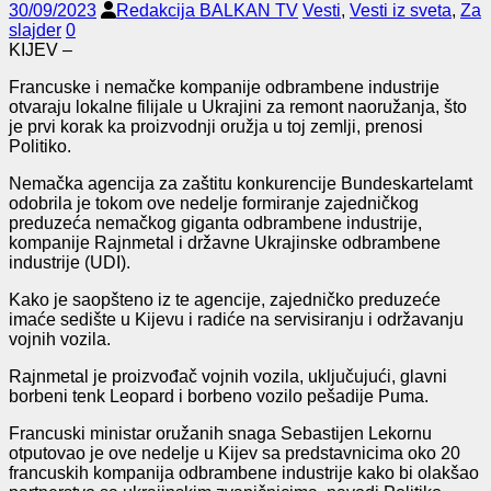
30/09/2023
Redakcija BALKAN TV
Vesti
,
Vesti iz sveta
,
Za
slajder
0
KIJEV –
Francuske i nemačke kompanije odbrambene industrije
otvaraju lokalne filijale u Ukrajini za remont naoružanja, što
je prvi korak ka proizvodnji oružja u toj zemlji, prenosi
Politiko.
Nemačka agencija za zaštitu konkurencije Bundeskartelamt
odobrila je tokom ove nedelje formiranje zajedničkog
preduzeća nemačkog giganta odbrambene industrije,
kompanije Rajnmetal i državne Ukrajinske odbrambene
industrije (UDI).
Kako je saopšteno iz te agencije, zajedničko preduzeće
imaće sedište u Kijevu i radiće na servisiranju i održavanju
vojnih vozila.
Rajnmetal je proizvođač vojnih vozila, uključujući, glavni
borbeni tenk Leopard i borbeno vozilo pešadije Puma.
Francuski ministar oružanih snaga Sebastijen Lekornu
otputovao je ove nedelje u Kijev sa predstavnicima oko 20
francuskih kompanija odbrambene industrije kako bi olakšao