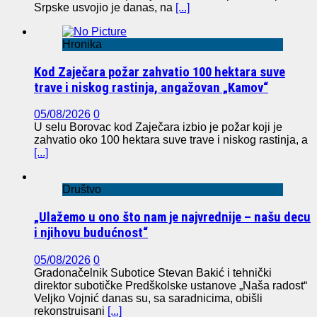
Srpske usvojio je danas, na
[...]
Hronika
Kod Zaječara požar zahvatio 100 hektara suve
trave i niskog rastinja, angažovan „Kamov“
05/08/2026
0
U selu Borovac kod Zaječara izbio je požar koji je
zahvatio oko 100 hektara suve trave i niskog rastinja, a
[...]
Društvo
„Ulažemo u ono što nam je najvrednije – našu decu
i njihovu budućnost“
05/08/2026
0
Gradonačelnik Subotice Stevan Bakić i tehnički
direktor subotičke Predškolske ustanove „Naša radost“
Veljko Vojnić danas su, sa saradnicima, obišli
rekonstruisani
[...]