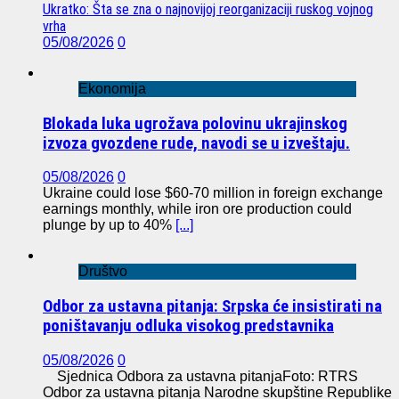
Ukratko: Šta se zna o najnovijoj reorganizaciji ruskog vojnog
vrha
05/08/2026
0
Ekonomija
Blokada luka ugrožava polovinu ukrajinskog
izvoza gvozdene rude, navodi se u izveštaju.
05/08/2026
0
Ukraine could lose $60-70 million in foreign exchange
earnings monthly, while iron ore production could
plunge by up to 40%
[...]
Društvo
Odbor za ustavna pitanja: Srpska će insistirati na
poništavanju odluka visokog predstavnika
05/08/2026
0
Sjednica Odbora za ustavna pitanjaFoto: RTRS
Odbor za ustavna pitanja Narodne skupštine Republike