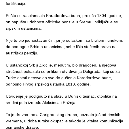
fortifikacije.
Pošto se rasplamsala Karađorđeva buna, proleća 1804. godine,
on napušta udobnost oficirske penzije u Sremu i priključuje se
srpskim ustanicima.
Nije to bio jednostavan čin, jer je odlaskom, sa bratom i unukom,
da pomogne Srbima ustanicima, sebe lišio stečenih prava na
austrijsku penziju.
U ustaničkoj Srbiji Žikić je, međutim, bio dragocen, a njegova
stručnost pokazala se prilikom utvrđivanja Deligrada, koji će za
Turke ostati neosvojen sve do gušenja Karađorđeve bune,
odnosno Prvog srpskog ustanka 1813. godine.
Utvrđenje je podignuto na ulazu u Đuniski tesnac, otprilike na
sredini puta između Aleksinca i Ražnja.
To je drevna trasa Carigradskog druma, poznata još od rimskih
vremena, u doba turske okupacije takođe je vitalna komunikacija
osmanske države.