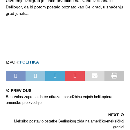
Utvrđenje Deligrad je inače prvobitno nazivano Delišanac ili
Delilogor, da bi potom postalo poznato kao Deligrad, u značenju
grad junaka.
IZVOR
:POLITIKA
PREVIOUS
Ben Volas zapretio da će otkazati porudžbinu vojnih helikoptera
američke proizvodnje
NEXT
Meksiko postavio ostatke Berlinskog zida na američko-meksičkoj
granici