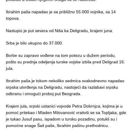
Ibrahim paša napadao je sa približno 55.000 vojnika, sa 14
topova.
Nastupio je put severa od Niša ka Deligradu, krajem juna.
Srba je bilo ukupno do 37.000.
Borbe su zapravo vođene na tom potezu u dužem periodu,
pošto su prednja odeljenja turske vojske izbila pred Deligrad 16.
jula.
Ibrahim paša je tokom nekoliko sedmica svakodnevno napadao
srpska utvrđenja na Deligradu, nastojeći da razlabavi srpsku
odbranu i omogući proboj put Beograda.
Krajem jula, srpski ustanici vojvode Petra Dobrnjca, kojima je u
pomoć pritekao i Mladen Milovanović vrativši se sa Topljaka, gde
je tukao Jusuf pasu, ispadom u tursku pozadinu, potukli su i
pomoćne snage Šait paše, Ibrahim pašinu prethodnicu.