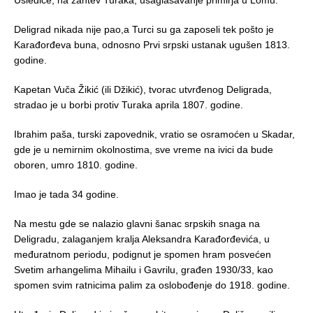
Uslediće, na zahtev Turaka, usaglašavanje primirja u Lomu.
Deligrad nikada nije pao,a Turci su ga zaposeli tek pošto je
Karađorđeva buna, odnosno Prvi srpski ustanak ugušen 1813.
godine.
Kapetan Vuča Žikić (ili Džikić), tvorac utvrđenog Deligrada,
stradao je u borbi protiv Turaka aprila 1807. godine.
Ibrahim paša, turski zapovednik, vratio se osramoćen u Skadar,
gde je u nemirnim okolnostima, sve vreme na ivici da bude
oboren, umro 1810. godine.
Imao je tada 34 godine.
Na mestu gde se nalazio glavni šanac srpskih snaga na
Deligradu, zalaganjem kralja Aleksandra Karađorđevića, u
međuratnom periodu, podignut je spomen hram posvećen
Svetim arhangelima Mihailu i Gavrilu, građen 1930/33, kao
spomen svim ratnicima palim za oslobođenje do 1918. godine.