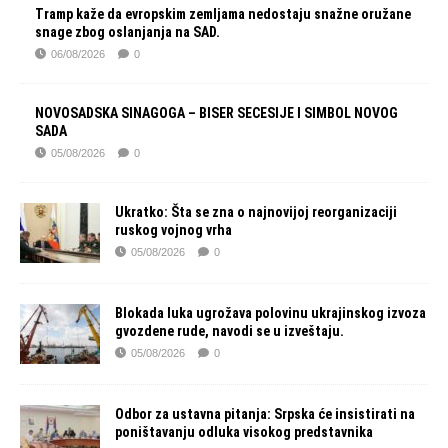
Tramp kaže da evropskim zemljama nedostaju snažne oružane
snage zbog oslanjanja na SAD.
06/08/2026
0
NOVOSADSKA SINAGOGA – BISER SECESIJE I SIMBOL NOVOG
SADA
05/08/2026
0
Ukratko: Šta se zna o najnovijoj reorganizaciji
ruskog vojnog vrha
05/08/2026
0
Blokada luka ugrožava polovinu ukrajinskog izvoza
gvozdene rude, navodi se u izveštaju.
05/08/2026
0
Odbor za ustavna pitanja: Srpska će insistirati na
poništavanju odluka visokog predstavnika