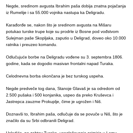
Negde, sredinom avgusta Ibrahim paša dobija znatna pojačanja
iz Rumelije i sa 55.000 vojnika nastupa ka Deligradu.
Karađorđe se, nakon što je sredinom avgusta na Mišaru
potukao turske trupe koje su prodrle iz Bosne pod vođstvom
Sulejman paše Skopljaka, zaputio u Deligrad, doveo oko 10.000
ratnika i preuzeo komandu.
Odlučujuće borbe na Deligradu vođene su 3. septembra 1806.
godine, kada se dogodio masivan frontalni napad Turaka.
Celodnevna borba okončana je bez turskog uspeha.
Negde predveče tog dana, Stanoje Glavaš je sa odredom od
2.500 pušaka i 500 konjanika, uspeo da preko Kruševca i
Jastrepca zauzme Prokuplje, čime je ugrožen i Niš.
Doznavši to, Ibrahim paša, odlučuje da se povuče u Niš, što je
značilo da su Srbi odbranili Deligrad.