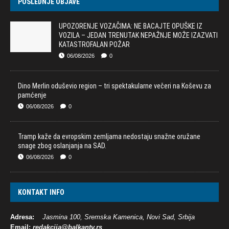
POSLEDNJE OBJAVE
UPOZORENJE VOZAČIMA: NE BACAJTE OPUŠKE IZ
VOZILA – JEDAN TRENUTAK NEPAŽNJE MOŽE IZAZVATI
KATASTROFALAN POŽAR
06/08/2026
0
Dino Merlin oduševio region – tri spektakularne večeri na Koševu za
pamćenje
06/08/2026
0
Tramp kaže da evropskim zemljama nedostaju snažne oružane
snage zbog oslanjanja na SAD.
06/08/2026
0
KONTAKT INFO
Adresa:
Jasmina 100, Sremska Kamenica, Novi Sad, Srbija
Email:
redakcija@balkantv.rs