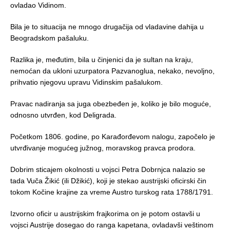
ovladao Vidinom.
Bila je to situacija ne mnogo drugačija od vladavine dahija u
Beogradskom pašaluku.
Razlika je, međutim, bila u činjenici da je sultan na kraju,
nemoćan da ukloni uzurpatora Pazvanoglua, nekako, nevoljno,
prihvatio njegovu upravu Vidinskim pašalukom.
Pravac nadiranja sa juga obezbeđen je, koliko je bilo moguće,
odnosno utvrđen, kod Deligrada.
Početkom 1806. godine, po Karađorđevom nalogu, započelo je
utvrđivanje mogućeg južnog, moravskog pravca prodora.
Dobrim sticajem okolnosti u vojsci Petra Dobrnjca nalazio se
tada Vuča Žikić (ili Džikić), koji je stekao austrijski oficirski čin
tokom Kočine krajine za vreme Austro turskog rata 1788/1791.
Izvorno oficir u austrijskim frajkorima on je potom ostavši u
vojsci Austrije dosegao do ranga kapetana, ovladavši veštinom