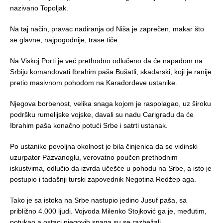
nazivano Topoljak.
Na taj način, pravac nadiranja od Niša je zaprečen, makar što
se glavne, najpogodnije, trase tiče.
Na Viskoj Porti je već prethodno odlučeno da će napadom na
Srbiju komandovati Ibrahim paša Bušatli, skadarski, koji je ranije
pretio masivnom pohodom na Karađorđeve ustanike.
Njegova borbenost, velika snaga kojom je raspolagao, uz široku
podršku rumelijske vojske, davali su nadu Carigradu da će
Ibrahim paša konačno potući Srbe i satrti ustanak.
Po ustanike povoljna okolnost je bila činjenica da se vidinski
uzurpator Pazvanoglu, verovatno poučen prethodnim
iskustvima, odlučio da izvrda učešće u pohodu na Srbe, a isto je
postupio i tadašnji turski zapovednik Negotina Redžep aga.
Tako je sa istoka na Srbe nastupio jedino Jusuf paša, sa
približno 4.000 ljudi. Vojvoda Milenko Stojković ga je, međutim,
potukao a ostaci njegovih snaga su se razbežali.