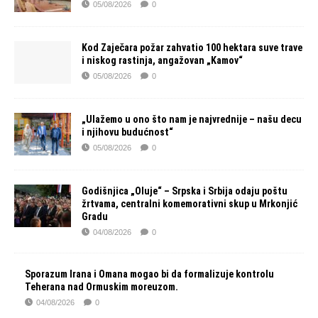
05/08/2026
0
Kod Zaječara požar zahvatio 100 hektara suve trave
i niskog rastinja, angažovan „Kamov“
05/08/2026
0
„Ulažemo u ono što nam je najvrednije – našu decu
i njihovu budućnost“
05/08/2026
0
Godišnjica „Oluje“ – Srpska i Srbija odaju poštu
žrtvama, centralni komemorativni skup u Mrkonjić
Gradu
04/08/2026
0
Sporazum Irana i Omana mogao bi da formalizuje kontrolu
Teherana nad Ormuskim moreuzom.
04/08/2026
0