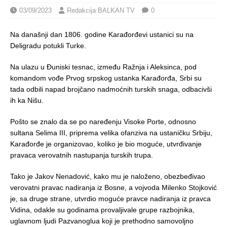
03/09/2023
Redakcija BALKAN TV
0
Na današnji dan 1806. godine Karađorđevi ustanici su na
Deligradu potukli Turke.
Na ulazu u Đuniski tesnac, između Ražnja i Aleksinca, pod
komandom vođe Prvog srpskog ustanka Karađorđa, Srbi su
tada odbili napad brojčano nadmoćnih turskih snaga, odbacivši
ih ka Nišu.
Pošto se znalo da se po naređenju Visoke Porte, odnosno
sultana Selima III, priprema velika ofanziva na ustaničku Srbiju,
Karađorđe je organizovao, koliko je bio moguće, utvrđivanje
pravaca verovatnih nastupanja turskih trupa.
Tako je Jakov Nenadović, kako mu je naloženo, obezbeđivao
verovatni pravac nadiranja iz Bosne, a vojvoda Milenko Stojković
je, sa druge strane, utvrdio moguće pravce nadiranja iz pravca
Vidina, odakle su godinama provaljivale grupe razbojnika,
uglavnom ljudi Pazvanoglua koji je prethodno samovoljno