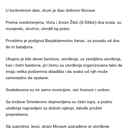
U konkretnom delu, drum je išao dolinom Morave.
Prema svedočenjima, Vuča i Jovan Žikić (ili Džikić) dva brata, su
munjevito, stručno, utvrdili taj potez.
Prvobitno je podignut Barjaktarevićev šanac, za posadu od dva
do tri bataljona.
Ukupno je bilo devet šančeva, utvrđenja, uz zemljišna utvrđenja,
kao i četiri bastiona, pri čemu su utvrđenja organizovana tako da
imaju velika podzemna skladišta i da svako od njih može
samostalno da opstane.
Snabdevena su ne samo municijom, već hranom i vodom.
Sa tvrđave Smederevo dopremljena su četiri topa, a podno
utvđenja napravljeni su duboki opkopi, takođe prožeti
preprekama.
Na suprotnoj, levoj, strani Morave uzgrađeno je utvrđenje