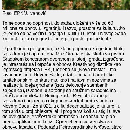
Foto: EPK/J. Ivanović
Tome dodatno doprinosi, do sada, uloženih više od 60
miliona za obnovu, izgradnju i razvoj prostora za kulturu, što
je jedno od najvećih ulaganja u kulturu u istoriji Novog Sada
koji ostaju kao njegov trajni legat i posle godine titule.
U prethodnih pet godina, u sklopu priprema za godinu titule,
izgrađena je i opremljena Muzičko-baletska škola sa prvom
Gradskom koncertnom dvoranom u istoriji grada, izgrađena
je infrastruktura i otpočela obnova Kreativnog distrikta kao
legatskog projekta EPK, uređena su „Nova mesta“ – mali
javni prostori u Novom Sadu, odabrani na urbanističko-
arhitektonskim konkursima, kao i na javnim pozivima za
realizaciju ideja građana (kroz delovanje stambenih
zajednica), izvedeni u saradnji sa stručnim saradnicima –
Društvom arhitekata Novog Sada. Revitalizovano je,
izgrađeno i pokrenuto ukupno osam kulturnih stanica u
Novom Sadu i Zoni 021, u cilju decentralizacije kulture i u
tom smislu broj objekata, ali i programa koji su stigli u sve
delove grade je višestruko premašen u odnosu na plan
prema aplikacionoj knjizi. Opredeljena su sredstva za
obnovu fasada u Podgrađu Petrovaradinske tvrđave, staro