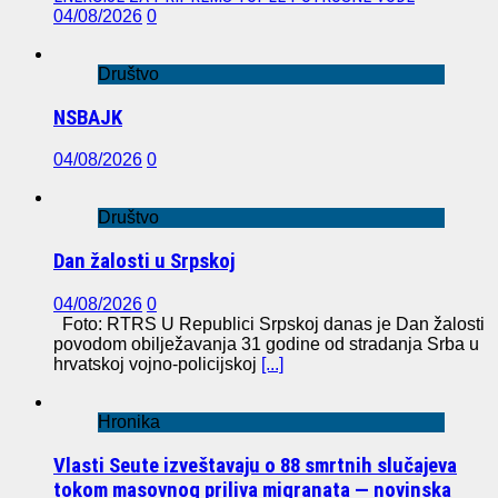
04/08/2026
0
Društvo
NSBAJK
04/08/2026
0
Društvo
Dan žalosti u Srpskoj
04/08/2026
0
Foto: RTRS U Republici Srpskoj danas je Dan žalosti
povodom obilježavanja 31 godine od stradanja Srba u
hrvatskoj vojno-policijskoj
[...]
Hronika
Vlasti Seute izveštavaju o 88 smrtnih slučajeva
tokom masovnog priliva migranata — novinska