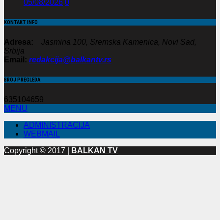
05/08/2026
0
KONTAKT INFO
Adresa:
Jasmina 100, Sremska Kamenica, Novi Sad,
Srbija
Email:
redakcija@balkantv.rs
BROJ PREGLEDA
635104659
MENU
ADMINISTRACIJA
WEBMAIL
Copyright © 2017 |
BALKAN TV