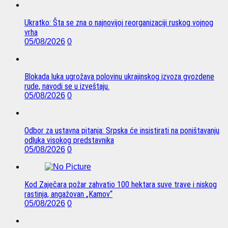
Ukratko: Šta se zna o najnovijoj reorganizaciji ruskog vojnog
vrha
05/08/2026
0
Blokada luka ugrožava polovinu ukrajinskog izvoza gvozdene
rude, navodi se u izveštaju.
05/08/2026
0
Odbor za ustavna pitanja: Srpska će insistirati na poništavanju
odluka visokog predstavnika
05/08/2026
0
Kod Zaječara požar zahvatio 100 hektara suve trave i niskog
rastinja, angažovan „Kamov“
05/08/2026
0