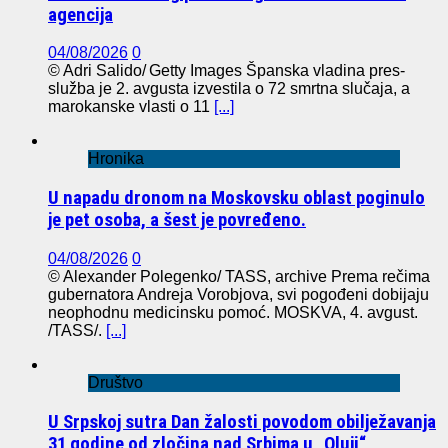
agencija
04/08/2026
0
© Adri Salido/ Getty Images Španska vladina pres-
služba je 2. avgusta izvestila o 72 smrtna slučaja, a
marokanske vlasti o 11
[...]
Hronika
U napadu dronom na Moskovsku oblast poginulo
je pet osoba, a šest je povređeno.
04/08/2026
0
© Alexander Polegenko/ TASS, archive Prema rečima
gubernatora Andreja Vorobjova, svi pogođeni dobijaju
neophodnu medicinsku pomoć. MOSKVA, 4. avgust.
/TASS/.
[...]
Društvo
U Srpskoj sutra Dan žalosti povodom obilježavanja
31 godine od zločina nad Srbima u „Oluji“