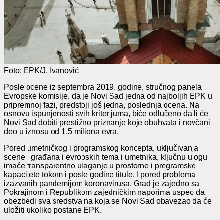
Foto: EPK/J. Ivanović
Posle ocene iz septembra 2019. godine, stručnog panela
Evropske komisije, da je Novi Sad jedna od najboljih EPK u
pripremnoj fazi, predstoji još jedna, poslednja ocena. Na
osnovu ispunjenosti svih kriterijuma, biće odlučeno da li će
Novi Sad dobiti prestižno priznanje koje obuhvata i novčani
deo u iznosu od 1,5 miliona evra.
Pored umetničkog i programskog koncepta, uključivanja
scene i građana i evropskih tema i umetnika, ključnu ulogu
imaće transparentno ulaganje u prostorne i programske
kapacitete tokom i posle godine titule. I pored problema
izazvanih pandemijom koronavirusa, Grad je zajedno sa
Pokrajinom i Republikom zajedničkim naporima uspeo da
obezbedi sva sredstva na koja se Novi Sad obavezao da će
uložiti ukoliko postane EPK.