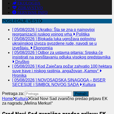
EKOLOGIJA
ZDRAVSTVO
SERVISNE INFO
POSLEDNJE VESTI
[ 05/08/2026 ]
Ukratko: Šta se zna o najnovijoj
reorganizaciji ruskog vojnog vrha
Politika
[ 05/08/2026 ]
Blokada luka ugrožava polovinu
ukrajinskog izvoza gvozdene rude, navodi se u
izveštaju.
Ekonomija
[ 05/08/2026 ]
Odbor za ustavna pitanja: Srpska će
insistirati na poništavanju odluka visokog predstavnika
Društvo
[ 05/08/2026 ]
Kod Zaječara požar zahvatio 100 hektara
suve trave i niskog rastinja, angažovan „Kamov“
Hronika
[ 05/08/2026 ]
NOVOSADSKA SINAGOGA – BISER
SECESIJE I SIMBOL NOVOG SADA
Kultura
Pretraga za:
Home
Kultura
Grad Novi Sad zvanično predao prijavu EK
za nagradu „Melina Merkuri“