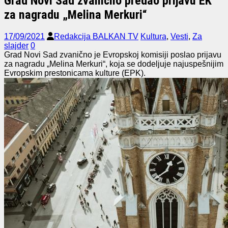
Grad Novi Sad zvanično predao prijavu EK
za nagradu „Melina Merkuri“
17/09/2021
Redakcija BALKAN TV
Kultura
,
Vesti
,
Za
slajder
0
Grad Novi Sad zvanično je Evropskoj komisiji poslao prijavu
za nagradu „Melina Merkuri“, koja se dodeljuje najuspešnijim
Evropskim prestonicama kulture (EPK).