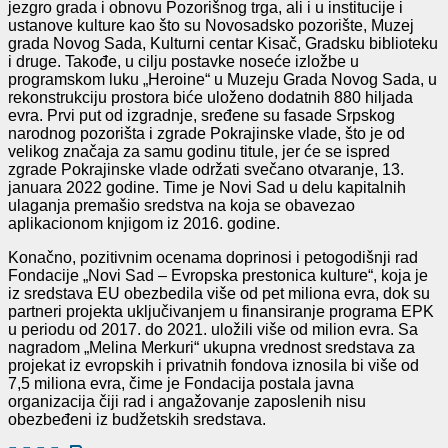
jezgro grada i obnovu Pozorišnog trga, ali i u institucije i
ustanove kulture kao što su Novosadsko pozorište, Muzej
grada Novog Sada, Kulturni centar Kisač, Gradsku biblioteku
i druge. Takođe, u cilju postavke noseće izložbe u
programskom luku „Heroine“ u Muzeju Grada Novog Sada, u
rekonstrukciju prostora biće uloženo dodatnih 880 hiljada
evra. Prvi put od izgradnje, sređene su fasade Srpskog
narodnog pozorišta i zgrade Pokrajinske vlade, što je od
velikog značaja za samu godinu titule, jer će se ispred
zgrade Pokrajinske vlade održati svečano otvaranje, 13.
januara 2022 godine. Time je Novi Sad u delu kapitalnih
ulaganja premašio sredstva na koja se obavezao
aplikacionom knjigom iz 2016. godine.
Konačno, pozitivnim ocenama doprinosi i petogodišnji rad
Fondacije „Novi Sad – Evropska prestonica kulture“, koja je
iz sredstava EU obezbedila više od pet miliona evra, dok su
partneri projekta uključivanjem u finansiranje programa EPK
u periodu od 2017. do 2021. uložili više od milion evra. Sa
nagradom „Melina Merkuri“ ukupna vrednost sredstava za
projekat iz evropskih i privatnih fondova iznosila bi više od
7,5 miliona evra, čime je Fondacija postala javna
organizacija čiji rad i angažovanje zaposlenih nisu
obezbeđeni iz budžetskih sredstava.