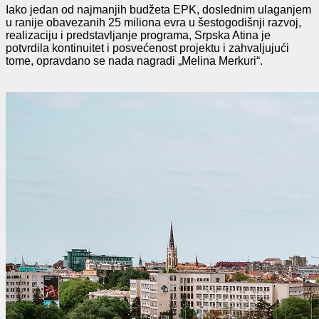
Iako jedan od najmanjih budžeta EPK, doslednim ulaganjem
u ranije obavezanih 25 miliona evra u šestogodišnji razvoj,
realizaciju i predstavljanje programa, Srpska Atina je
potvrdila kontinuitet i posvećenost projektu i zahvaljujući
tome, opravdano se nada nagradi „Melina Merkuri“.