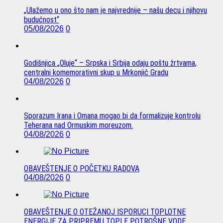
„Ulažemo u ono što nam je najvrednije – našu decu i njihovu
budućnost“
05/08/2026
0
Godišnjica „Oluje“ – Srpska i Srbija odaju poštu žrtvama,
centralni komemorativni skup u Mrkonjić Gradu
04/08/2026
0
Sporazum Irana i Omana mogao bi da formalizuje kontrolu
Teherana nad Ormuskim moreuzom.
04/08/2026
0
OBAVEŠTENJE O POČETKU RADOVA
04/08/2026
0
OBAVEŠTENJE O OTEŽANOJ ISPORUCI TOPLOTNE
ENERGIJE ZA PRIPREMU TOPLE POTROŠNE VODE