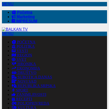
MENU
Početna
Marketing
IMPRESUM
MENU
POČETNA
POLITIKA
VESTI
REGION
SVET
HRONIKA
EKONOMIJA
DRUŠTVO
SUBOTICA DANAS
NOVI SAD
REPUBLIKA SRPSKA
SPORT
ZANIMLJIVOSTI
RECEPTI
POLJOPRIVREDA
KULTURA