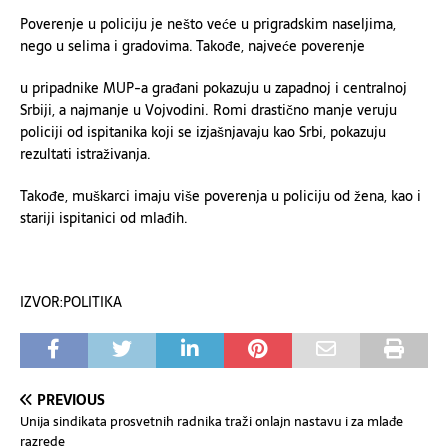
Poverenje u policiju je nešto veće u prigradskim naseljima,
nego u selima i gradovima. Takođe, najveće poverenje
u pripadnike MUP-a građani pokazuju u zapadnoj i centralnoj
Srbiji, a najmanje u Vojvodini. Romi drastično manje veruju
policiji od ispitanika koji se izjašnjavaju kao Srbi, pokazuju
rezultati istraživanja.
Takođe, muškarci imaju više poverenja u policiju od žena, kao i
stariji ispitanici od mlađih.
IZVOR:POLITIKA
PREVIOUS
Unija sindikata prosvetnih radnika traži onlajn nastavu i za mlađe
razrede