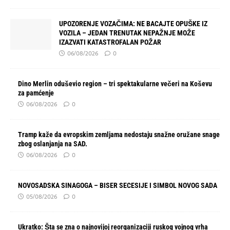
UPOZORENJE VOZAČIMA: NE BACAJTE OPUŠKE IZ
VOZILA – JEDAN TRENUTAK NEPAŽNJE MOŽE
IZAZVATI KATASTROFALAN POŽAR
06/08/2026
0
Dino Merlin oduševio region – tri spektakularne večeri na Koševu
za pamćenje
06/08/2026
0
Tramp kaže da evropskim zemljama nedostaju snažne oružane snage
zbog oslanjanja na SAD.
06/08/2026
0
NOVOSADSKA SINAGOGA – BISER SECESIJE I SIMBOL NOVOG SADA
05/08/2026
0
Ukratko: Šta se zna o najnovijoj reorganizaciji ruskog vojnog vrha