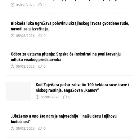
05/08/2026
0
Blokada luka ugrožava polovinu ukrajinskog izvoza gvozdene rude,
navodi se u izveštaju.
05/08/2026
0
Odbor za ustavna pitanja: Srpska će insistirati na poništavanju
odluka visokog predstavnika
05/08/2026
0
Kod Zaječara požar zahvatio 100 hektara suve trave i
niskog rastinja, angažovan „Kamov“
05/08/2026
0
„Ulažemo u ono što nam je najvrednije – našu decu i njihovu
budućnost“
05/08/2026
0