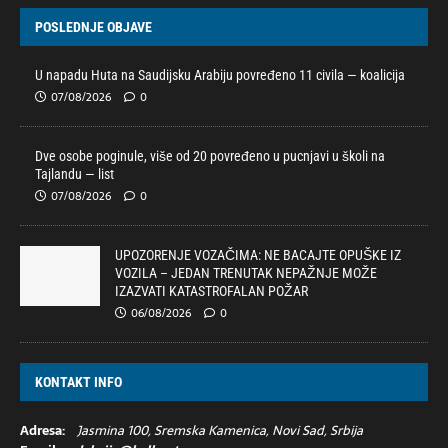
POSLEDNJE OBJAVE
U napadu Huta na Saudijsku Arabiju povređeno 11 civila — koalicija
07/08/2026
0
Dve osobe poginule, više od 20 povređeno u pucnjavi u školi na
Tajlandu — list
07/08/2026
0
UPOZORENJE VOZAČIMA: NE BACAJTE OPUŠKE IZ
VOZILA – JEDAN TRENUTAK NEPAŽNJE MOŽE
IZAZVATI KATASTROFALAN POŽAR
06/08/2026
0
KONTAKT INFO
Adresa:
Jasmina 100, Sremska Kamenica, Novi Sad, Srbija