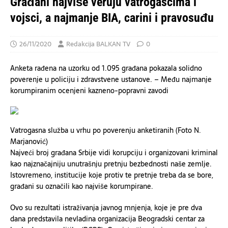
Građani najviše veruju vatrogascima i
vojsci, a najmanje BIA, carini i pravosuđu
26/11/2020
Redakcija BALKAN TV
0
Anketa rađena na uzorku od 1.095 građana pokazala solidno
poverenje u policiju i zdravstvene ustanove. – Među najmanje
korumpiranim ocenjeni kazneno-popravni zavodi
Vatrogasna služba u vrhu po poverenju anketiranih (Foto N.
Marjanović)
Najveći broj građana Srbije vidi korupciju i organizovani kriminal
kao najznačajniju unutrašnju pretnju bezbednosti naše zemlje.
Istovremeno, institucije koje protiv te pretnje treba da se bore,
građani su označili kao najviše korumpirane.
Ovo su rezultati istraživanja javnog mnjenja, koje je pre dva
dana predstavila nevladina organizacija Beogradski centar za