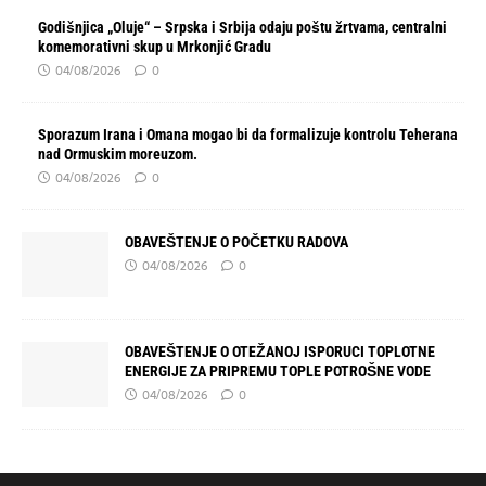
Godišnjica „Oluje“ – Srpska i Srbija odaju poštu žrtvama, centralni
komemorativni skup u Mrkonjić Gradu
04/08/2026
0
Sporazum Irana i Omana mogao bi da formalizuje kontrolu Teherana
nad Ormuskim moreuzom.
04/08/2026
0
OBAVEŠTENJE O POČETKU RADOVA
04/08/2026
0
OBAVEŠTENJE O OTEŽANOJ ISPORUCI TOPLOTNE
ENERGIJE ZA PRIPREMU TOPLE POTROŠNE VODE
04/08/2026
0