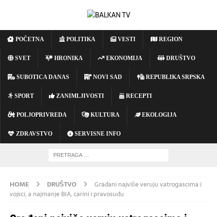
POČETNA
POLITIKA
VESTI
REGION
SVET
HRONIKA
EKONOMIJA
DRUŠTVO
SUBOTICA DANAS
NOVI SAD
REPUBLIKA SRPSKA
SPORT
ZANIMLJIVOSTI
RECEPTI
POLJOPRIVREDA
KULTURA
EKOLOGIJA
ZDRAVSTVO
SERVISNE INFO
HOME
DRUŠTVO
Građani najviše veruju vatrogascima i
vojsci, a najmanje BIA, carini i pravosuđu