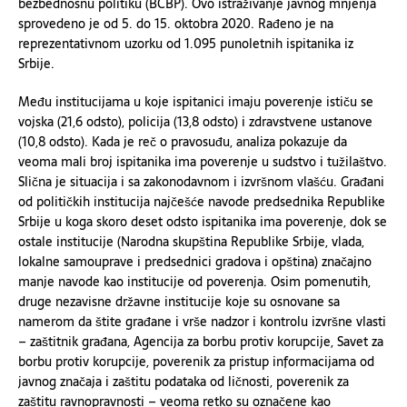
bezbednosnu politiku (BCBP). Ovo istraživanje javnog mnjenja
sprovedeno je od 5. do 15. oktobra 2020. Rađeno je na
reprezentativnom uzorku od 1.095 punoletnih ispitanika iz
Srbije.
Među institucijama u koje ispitanici imaju poverenje ističu se
vojska (21,6 odsto), policija (13,8 odsto) i zdravstvene ustanove
(10,8 odsto). Kada je reč o pravosuđu, analiza pokazuje da
veoma mali broj ispitanika ima poverenje u sudstvo i tužilaštvo.
Slična je situacija i sa zakonodavnom i izvršnom vlašću. Građani
od političkih institucija najčešće navode predsednika Republike
Srbije u koga skoro deset odsto ispitanika ima poverenje, dok se
ostale institucije (Narodna skupština Republike Srbije, vlada,
lokalne samouprave i predsednici gradova i opština) značajno
manje navode kao institucije od poverenja. Osim pomenutih,
druge nezavisne državne institucije koje su osnovane sa
namerom da štite građane i vrše nadzor i kontrolu izvršne vlasti
– zaštitnik građana, Agencija za borbu protiv korupcije, Savet za
borbu protiv korupcije, poverenik za pristup informacijama od
javnog značaja i zaštitu podataka od ličnosti, poverenik za
zaštitu ravnopravnosti – veoma retko su označene kao