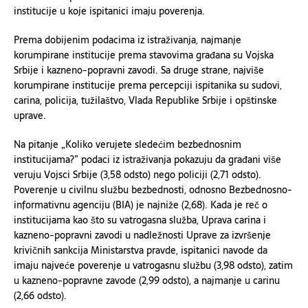
institucije u koje ispitanici imaju poverenja.
Prema dobijenim podacima iz istraživanja, najmanje
korumpirane institucije prema stavovima građana su Vojska
Srbije i kazneno-popravni zavodi. Sa druge strane, najviše
korumpirane institucije prema percepciji ispitanika su sudovi,
carina, policija, tužilaštvo, Vlada Republike Srbije i opštinske
uprave.
Na pitanje „Koliko verujete sledećim bezbednosnim
institucijama?” podaci iz istraživanja pokazuju da građani više
veruju Vojsci Srbije (3,58 odsto) nego policiji (2,71 odsto).
Poverenje u civilnu službu bezbednosti, odnosno Bezbednosno-
informativnu agenciju (BIA) je najniže (2,68). Kada je reč o
institucijama kao što su vatrogasna služba, Uprava carina i
kazneno-popravni zavodi u nadležnosti Uprave za izvršenje
krivičnih sankcija Ministarstva pravde, ispitanici navode da
imaju najveće poverenje u vatrogasnu službu (3,98 odsto), zatim
u kazneno-popravne zavode (2,99 odsto), a najmanje u carinu
(2,66 odsto).