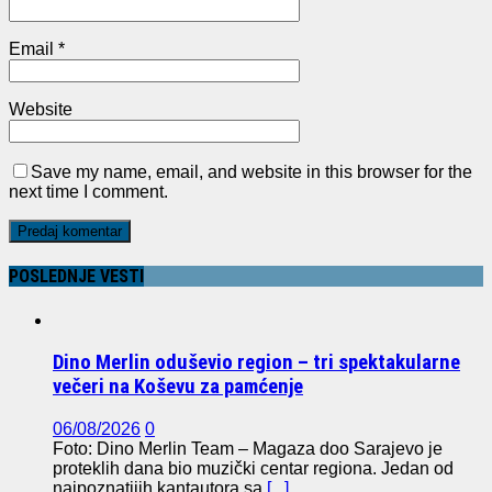
Email
*
Website
Save my name, email, and website in this browser for the
next time I comment.
POSLEDNJE VESTI
Dino Merlin oduševio region – tri spektakularne
večeri na Koševu za pamćenje
06/08/2026
0
Foto: Dino Merlin Team – Magaza doo Sarajevo je
proteklih dana bio muzički centar regiona. Jedan od
najpoznatijih kantautora sa
[...]