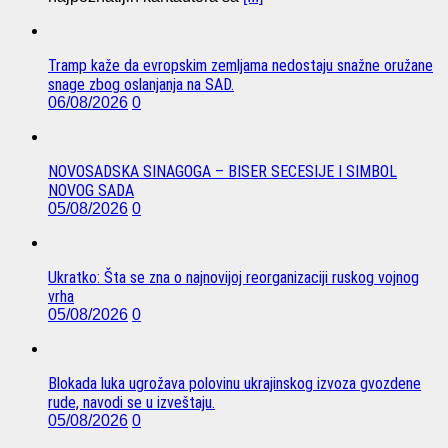
Tramp kaže da evropskim zemljama nedostaju snažne oružane
snage zbog oslanjanja na SAD.
06/08/2026
0
NOVOSADSKA SINAGOGA – BISER SECESIJE I SIMBOL
NOVOG SADA
05/08/2026
0
Ukratko: Šta se zna o najnovijoj reorganizaciji ruskog vojnog
vrha
05/08/2026
0
Blokada luka ugrožava polovinu ukrajinskog izvoza gvozdene
rude, navodi se u izveštaju.
05/08/2026
0