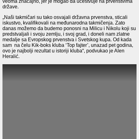
veoma značajno, jer je mogao da učestvuje na prvenstvima
države.
„Naši takmičari su tako osvajali državna prvenstva, sticali
iskustvo, kvalifikovali na međunarodna takmičenja. Zato
danas možemo da budemo ponosni na Milicu i Nikolu koji su
predstvaljali i svoju zemlju, i svoj grad, i doneli nam zlatne
medalje sa Evropskog prvenstva i Svetskog kupa. Od kada
sam na čelu Kik-boks kluba ‘Top fajter’, unazad pet godina,
ovo je najbolji rezultat u istoriji kluba“, podvukao je Alen
Heralić.