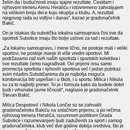
želim da i budućnosti imaju sjajne rezultate. Čestitam i
njihovom treneru Alenu Heraliću i istovremeno zahvaljujem
na velikom broju dece koju okuplja u klubu. A, rezultati
njegovog rada su vidljivi i danas“, kazao je gradonačelnik
Bakić.
On je istakao da subotička lokalna samouprava čini sve da
sportisti Subotice imaju što bolje uslove za rad i rezultate.
„Za lokalnu samoupravu, i mene lično, ne postoje mali i veliki
sportovi, ne postoje manje ili više vredni sportovi. Mi
podržavamo rad svih naših sportista i sportskih kolektiva i
sve rezultate ćemo nagrađivati. Ovi prijemi nisu samo
promocija sportista i njihovih sportova već i jedan putokaz
svim mladim Subotičanima da je najbolja moguća
kombinacija biti uspešan i u školi, i u sportu. Milica i Nikola
su za to najbolji primer. To je i formula kako da budete dobri
ljudi i vrhunske javne ličnosti“, naglasio je gradonačelnik
Stevan Bakić.
Milica Despotović i Nikola Lončar su se zahvalili
gradonačelniku Bakiću na srdačnom prijemu, a po rečima
njihovog trenera Heralića, razumnom politikom Grada
Subotice i razumevanjem ljudi zaduženih za sport i samog
gradonačelnika, klub već dve godine dobija sredstva, što je