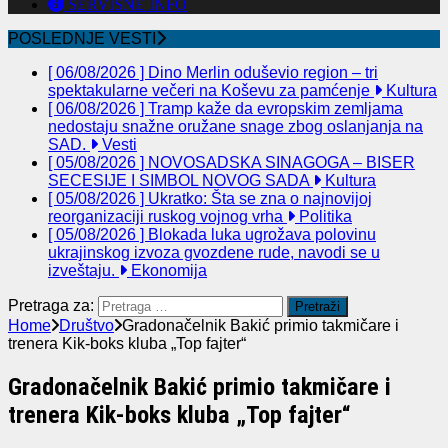
SERVISNE INFO
POSLEDNJE VESTI
[ 06/08/2026 ]
Dino Merlin oduševio region – tri
spektakularne večeri na Koševu za pamćenje
Kultura
[ 06/08/2026 ]
Tramp kaže da evropskim zemljama
nedostaju snažne oružane snage zbog oslanjanja na
SAD.
Vesti
[ 05/08/2026 ]
NOVOSADSKA SINAGOGA – BISER
SECESIJE I SIMBOL NOVOG SADA
Kultura
[ 05/08/2026 ]
Ukratko: Šta se zna o najnovijoj
reorganizaciji ruskog vojnog vrha
Politika
[ 05/08/2026 ]
Blokada luka ugrožava polovinu
ukrajinskog izvoza gvozdene rude, navodi se u
izveštaju.
Ekonomija
Pretraga za:
Home
Društvo
Gradonačelnik Bakić primio takmičare i
trenera Kik-boks kluba „Top fajter“
Gradonačelnik Bakić primio takmičare i
trenera Kik-boks kluba „Top fajter“