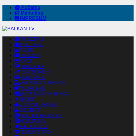
Početna
Marketing
IMPRESUM
POČETNA
POLITIKA
VESTI
REGION
SVET
HRONIKA
EKONOMIJA
DRUŠTVO
SUBOTICA DANAS
NOVI SAD
REPUBLIKA SRPSKA
SPORT
ZANIMLJIVOSTI
RECEPTI
POLJOPRIVREDA
KULTURA
EKOLOGIJA
ZDRAVSTVO