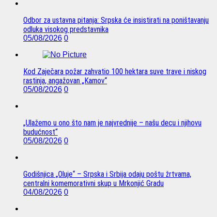
Odbor za ustavna pitanja: Srpska će insistirati na poništavanju
odluka visokog predstavnika
05/08/2026
0
Kod Zaječara požar zahvatio 100 hektara suve trave i niskog
rastinja, angažovan „Kamov“
05/08/2026
0
„Ulažemo u ono što nam je najvrednije – našu decu i njihovu
budućnost“
05/08/2026
0
Godišnjica „Oluje“ – Srpska i Srbija odaju poštu žrtvama,
centralni komemorativni skup u Mrkonjić Gradu
04/08/2026
0