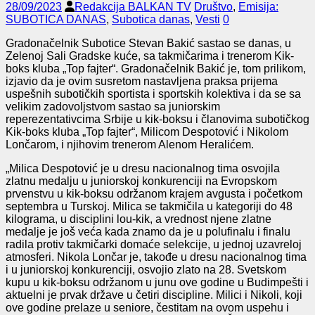
28/09/2023
Redakcija BALKAN TV
Društvo
,
Emisija:
SUBOTICA DANAS
,
Subotica danas
,
Vesti
0
Gradonačelnik Subotice Stevan Bakić sastao se danas, u
Zelenoj Sali Gradske kuće, sa takmičarima i trenerom Kik-
boks kluba „Top fajter“. Gradonačelnik Bakić je, tom prilikom,
izjavio da je ovim susretom nastavljena praksa prijema
uspešnih subotičkih sportista i sportskih kolektiva i da se sa
velikim zadovoljstvom sastao sa juniorskim
reperezentativcima Srbije u kik-boksu i članovima subotičkog
Kik-boks kluba „Top fajter“, Milicom Despotović i Nikolom
Lončarom, i njihovim trenerom Alenom Heralićem.
„Milica Despotović je u dresu nacionalnog tima osvojila
zlatnu medalju u juniorskoj konkurenciji na Evropskom
prvenstvu u kik-boksu održanom krajem avgusta i početkom
septembra u Turskoj. Milica se takmičila u kategoriji do 48
kilograma, u disciplini lou-kik, a vrednost njene zlatne
medalje je još veća kada znamo da je u polufinalu i finalu
radila protiv takmičarki domaće selekcije, u jednoj uzavreloj
atmosferi. Nikola Lončar je, takođe u dresu nacionalnog tima
i u juniorskoj konkurenciji, osvojio zlato na 28. Svetskom
kupu u kik-boksu održanom u junu ove godine u Budimpešti i
aktuelni je prvak države u četiri discipline. Milici i Nikoli, koji
ove godine prelaze u seniore, čestitam na ovom uspehu i