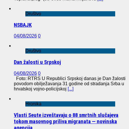
Društvo
NSBAJK
04/08/2026
0
Društvo
Dan žalosti u Srpskoj
04/08/2026
0
Foto: RTRS U Republici Srpskoj danas je Dan žalosti
povodom obilježavanja 31 godine od stradanja Srba u
hrvatskoj vojno-policijskoj
[...]
Hronika
Vlasti Seute izveštavaju o 88 smrtnih slučajeva
tokom masovnog priliva migranata — novinska
agencija