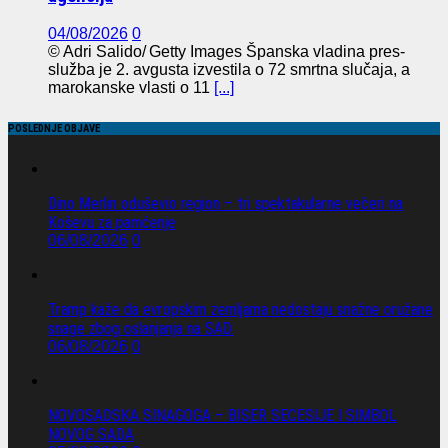
04/08/2026
0
© Adri Salido/ Getty Images Španska vladina pres-
služba je 2. avgusta izvestila o 72 smrtna slučaja, a
marokanske vlasti o 11
[...]
POSLEDNJE OBJAVE
Dino Merlin oduševio region – tri spektakularne večeri na
Koševu za pamćenje
06/08/2026
0
Tramp kaže da evropskim zemljama nedostaju snažne oružane
snage zbog oslanjanja na SAD.
06/08/2026
0
NOVOSADSKA SINAGOGA – BISER SECESIJE I SIMBOL
NOVOG SADA