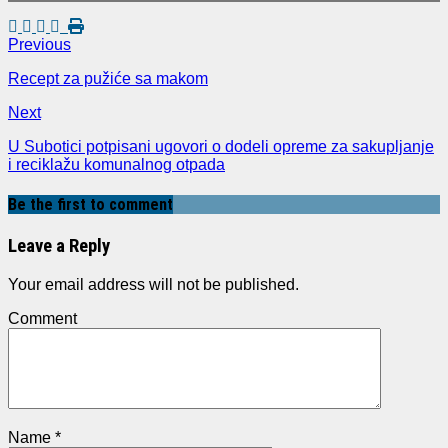
Previous
Recept za pužiće sa makom
Next
U Subotici potpisani ugovori o dodeli opreme za sakupljanje
i reciklažu komunalnog otpada
Be the first to comment
Leave a Reply
Your email address will not be published.
Comment
Name
*