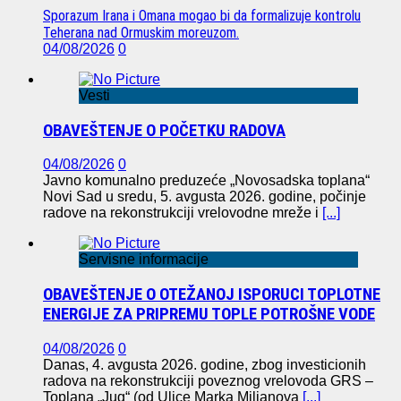
Sporazum Irana i Omana mogao bi da formalizuje kontrolu
Teherana nad Ormuskim moreuzom.
04/08/2026
0
Vesti
OBAVEŠTENJE O POČETKU RADOVA
04/08/2026
0
Javno komunalno preduzeće „Novosadska toplana“
Novi Sad u sredu, 5. avgusta 2026. godine, počinje
radove na rekonstrukciji vrelovodne mreže i
[...]
Servisne informacije
OBAVEŠTENJE O OTEŽANOJ ISPORUCI TOPLOTNE
ENERGIJE ZA PRIPREMU TOPLE POTROŠNE VODE
04/08/2026
0
Danas, 4. avgusta 2026. godine, zbog investicionih
radova na rekonstrukciji poveznog vrelovoda GRS –
Toplana „Jug“ (od Ulice Marka Miljanova
[...]