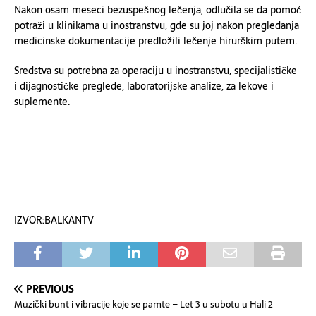
Nakon osam meseci bezuspešnog lečenja, odlučila se da pomoć
potraži u klinikama u inostranstvu, gde su joj nakon pregledanja
medicinske dokumentacije predložili lečenje hirurškim putem.
Sredstva su potrebna za operaciju u inostranstvu, specijalističke
i dijagnostičke preglede, laboratorijske analize, za lekove i
suplemente.
IZVOR:BALKANTV
PREVIOUS
Muzički bunt i vibracije koje se pamte – Let 3 u subotu u Hali 2