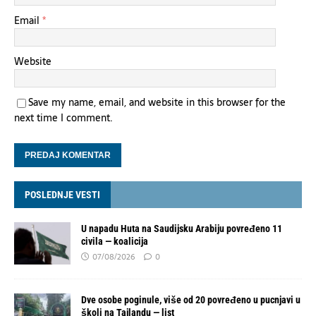
Email
*
Website
Save my name, email, and website in this browser for the
next time I comment.
POSLEDNJE VESTI
U napadu Huta na Saudijsku Arabiju povređeno 11
civila — koalicija
07/08/2026
0
Dve osobe poginule, više od 20 povređeno u pucnjavi u
školi na Tajlandu — list