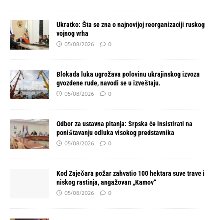
Ukratko: Šta se zna o najnovijoj reorganizaciji ruskog
vojnog vrha
05/08/2026
0
Blokada luka ugrožava polovinu ukrajinskog izvoza
gvozdene rude, navodi se u izveštaju.
05/08/2026
0
Odbor za ustavna pitanja: Srpska će insistirati na
poništavanju odluka visokog predstavnika
05/08/2026
0
Kod Zaječara požar zahvatio 100 hektara suve trave i
niskog rastinja, angažovan „Kamov“
05/08/2026
0