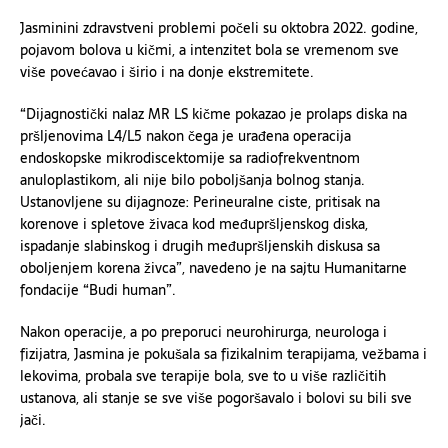
Jasminini zdravstveni problemi počeli su oktobra 2022. godine,
pojavom bolova u kičmi, a intenzitet bola se vremenom sve
više povećavao i širio i na donje ekstremitete.
“Dijagnostički nalaz MR LS kičme pokazao je prolaps diska na
pršljenovima L4/L5 nakon čega je urađena operacija
endoskopske mikrodiscektomije sa radiofrekventnom
anuloplastikom, ali nije bilo poboljšanja bolnog stanja.
Ustanovljene su dijagnoze: Perineuralne ciste, pritisak na
korenove i spletove živaca kod međupršljenskog diska,
ispadanje slabinskog i drugih međupršljenskih diskusa sa
oboljenjem korena živca”, navedeno je na sajtu Humanitarne
fondacije “Budi human”.
Nakon operacije, a po preporuci neurohirurga, neurologa i
fizijatra, Jasmina je pokušala sa fizikalnim terapijama, vežbama i
lekovima, probala sve terapije bola, sve to u više različitih
ustanova, ali stanje se sve više pogoršavalo i bolovi su bili sve
jači.