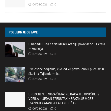
04/08/2026
0
POSLEDNJE OBJAVE
U napadu Huta na Saudijsku Arabiju povređeno 11 civila
— koalicija
07/08/2026
0
Dve osobe poginule, više od 20 povređeno u pucnjavi u
školi na Tajlandu — list
07/08/2026
0
UPOZORENJE VOZAČIMA: NE BACAJTE OPUŠKE IZ
VOZILA – JEDAN TRENUTAK NEPAŽNJE MOŽE
IZAZVATI KATASTROFALAN POŽAR
06/08/2026
0