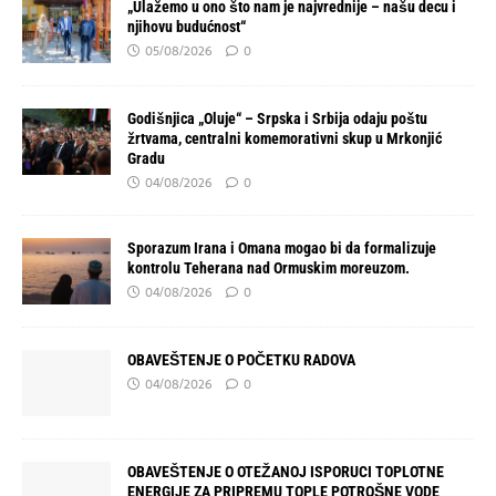
„Ulažemo u ono što nam je najvrednije – našu decu i
njihovu budućnost“
05/08/2026
0
Godišnjica „Oluje“ – Srpska i Srbija odaju poštu
žrtvama, centralni komemorativni skup u Mrkonjić
Gradu
04/08/2026
0
Sporazum Irana i Omana mogao bi da formalizuje
kontrolu Teherana nad Ormuskim moreuzom.
04/08/2026
0
OBAVEŠTENJE O POČETKU RADOVA
04/08/2026
0
OBAVEŠTENJE O OTEŽANOJ ISPORUCI TOPLOTNE
ENERGIJE ZA PRIPREMU TOPLE POTROŠNE VODE