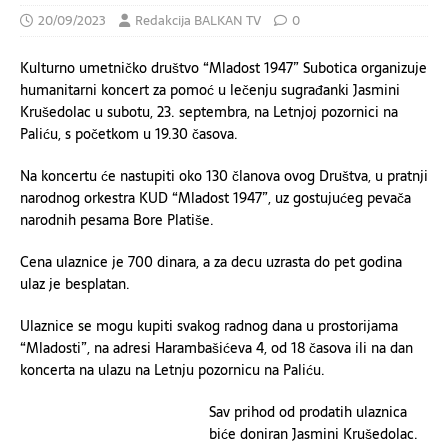
20/09/2023
Redakcija BALKAN TV
0
Kulturno umetničko društvo “Mladost 1947” Subotica organizuje
humanitarni koncert za pomoć u lečenju sugrađanki Jasmini
Krušedolac u subotu, 23. septembra, na Letnjoj pozornici na
Paliću, s početkom u 19.30 časova.
Na koncertu će nastupiti oko 130 članova ovog Društva, u pratnji
narodnog orkestra KUD “Mladost 1947”, uz gostujućeg pevača
narodnih pesama Bore Platiše.
Cena ulaznice je 700 dinara, a za decu uzrasta do pet godina
ulaz je besplatan.
Ulaznice se mogu kupiti svakog radnog dana u prostorijama
“Mladosti”, na adresi Harambašićeva 4, od 18 časova ili na dan
koncerta na ulazu na Letnju pozornicu na Paliću.
Sav prihod od prodatih ulaznica
biće doniran Jasmini Krušedolac.