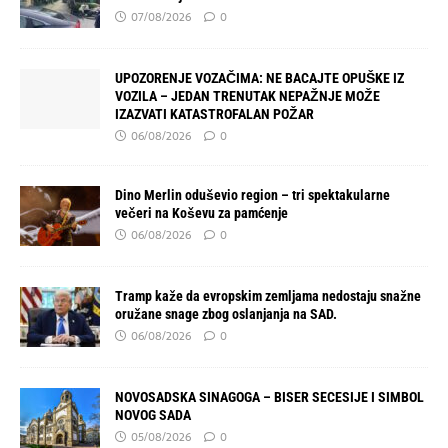
07/08/2026
0
UPOZORENJE VOZAČIMA: NE BACAJTE OPUŠKE IZ
VOZILA – JEDAN TRENUTAK NEPAŽNJE MOŽE
IZAZVATI KATASTROFALAN POŽAR
06/08/2026
0
Dino Merlin oduševio region – tri spektakularne
večeri na Koševu za pamćenje
06/08/2026
0
Tramp kaže da evropskim zemljama nedostaju snažne
oružane snage zbog oslanjanja na SAD.
06/08/2026
0
NOVOSADSKA SINAGOGA – BISER SECESIJE I SIMBOL
NOVOG SADA
05/08/2026
0